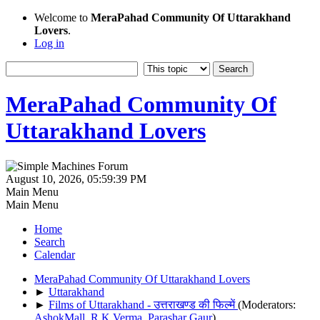
Welcome to
MeraPahad Community Of Uttarakhand
Lovers
.
Log in
MeraPahad Community Of
Uttarakhand Lovers
August 10, 2026, 05:59:39 PM
Main Menu
Main Menu
Home
Search
Calendar
MeraPahad Community Of Uttarakhand Lovers
►
Uttarakhand
►
Films of Uttarakhand - उत्तराखण्ड की फिल्में
(Moderators:
AshokMall
,
R.K.Verma
,
Parashar Gaur
)