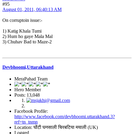
#95
August 01, 2011, 06:40:13 AM
On corruptoin issue:-
1) Katig Khala Tumi
2) Hum ho gaye Mala Mal
3) Chuhav Bad to Maze-2
Devbhoomi,Uttarakhand
MeraPahad Team
Hero Member
Posts: 13,048
Facebook Profile:
http://www.facebook.com/devbhoomi.uttarakhand.3?
ref=tn_tnmn
Location: घोंटी घनसाली चिरबटिया मयाली (UK)
Logged