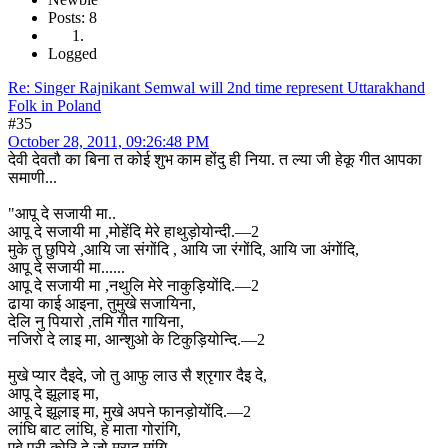
Posts: 8
Logged
Re: Singer Rajnikant Semwal will 2nd time represent Uttarakhand
Folk in Poland
#35
October 28, 2011, 09:26:48 PM
देवी देवतौ का बिना त कोई शुभ काम होंदु ही निया. त ल्या जी हेकू गीत आपका
समाणी...
"आपू दे सजायी मा..
आपू दे सजायी मा ,मोहेंदि मेरे हाथुड़ोयोन्दी.—2
मुके तु छुपिये ,आयि जा संगोंदि , आयि जा रंगोंदि, आयि जा अंगोंदि,
आपू दे सजायी मा......
आपू दे सजायी मा ,नथुलि मेरे नाकुड़ियोंदि.—2
ढाया काई आइना, तुमुखे सजायिना,
देलि नु पियारो ,तमि गीत गायिना,
नजिरो दे लाइ मा, आन्शुओ के टिकुड़ियोन्दि.—2
मुखे प्यार दैइदे, जो तु आफु लाउ सै श्रृगार दैइ दे,
आपू दे झूलाइ मा,
आपू दे झूलाइ मा, मुखे अपने फानड़ोयोंदि.—2
लांघि बाट लांघि, हे माता गोरांगि,
एबे पुरी कोरि दे जो मुराद मांगि.