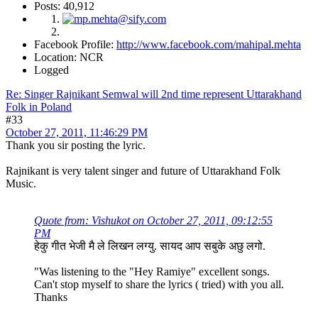
Posts: 40,912
Facebook Profile:
http://www.facebook.com/mahipal.mehta
Location: NCR
Logged
Re: Singer Rajnikant Semwal will 2nd time represent Uttarakhand
Folk in Poland
#33
October 27, 2011, 11:46:29 PM
Thank you sir posting the lyric.
Rajnikant is very talent singer and future of Uttarakhand Folk
Music.
Quote from: Vishukot on October 27, 2011, 09:12:55
PM
हेकु गीत भेजी मै ले लिखन लग्यु. सायद आप सबुके अछु लगो.
"Was listening to the "Hey Ramiye" excellent songs.
Can't stop myself to share the lyrics ( tried) with you all.
Thanks