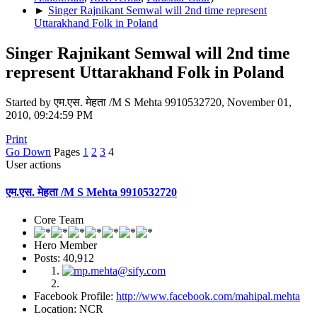
►
Singer Rajnikant Semwal will 2nd time represent
Uttarakhand Folk in Poland
Singer Rajnikant Semwal will 2nd time
represent Uttarakhand Folk in Poland
Started by एम.एस. मेहता /M S Mehta 9910532720, November 01,
2010, 09:24:59 PM
Print
Go Down
Pages
1
2
3
4
User actions
एम.एस. मेहता /M S Mehta 9910532720
Core Team
Hero Member
Posts: 40,912
Facebook Profile:
http://www.facebook.com/mahipal.mehta
Location: NCR