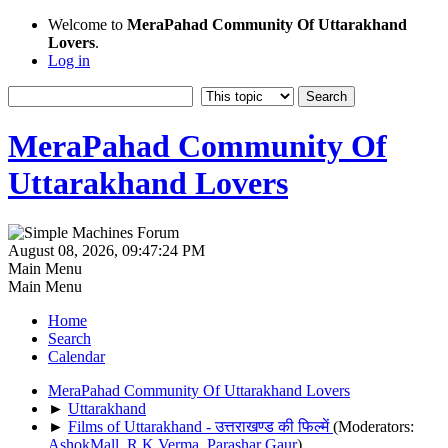
Welcome to
MeraPahad Community Of Uttarakhand
Lovers
.
Log in
MeraPahad Community Of
Uttarakhand Lovers
August 08, 2026, 09:47:24 PM
Main Menu
Main Menu
Home
Search
Calendar
MeraPahad Community Of Uttarakhand Lovers
►
Uttarakhand
►
Films of Uttarakhand - उत्तराखण्ड की फिल्में
(Moderators:
AshokMall
,
R.K.Verma
,
Parashar Gaur
)