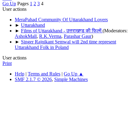
Go Up
Pages
1
2
3
4
User actions
MeraPahad Community Of Uttarakhand Lovers
►
Uttarakhand
►
Films of Uttarakhand - उत्तराखण्ड की फिल्में
(Moderators:
AshokMall
,
R.K.Verma
,
Parashar Gaur
)
►
Singer Rajnikant Semwal will 2nd time represent
Uttarakhand Folk in Poland
User actions
Print
Help
|
Terms and Rules
|
Go Up ▲
SMF 2.1.7 © 2026
,
Simple Machines