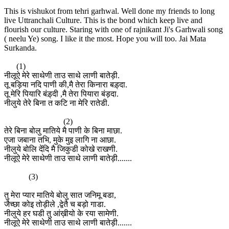
This is vishukot from tehri garhwal. Well done my friends to long
live Uttranchali Culture. This is the bond which keep live and
flourish our culture. Staring with one of rajnikant Ji's Garhwali song
( neelu Ye) song. I like it the most. Hope you will too. Jai Mata
Surkanda.
(1)
नीलूऐ मेरे साथेणी ताउ साथे लाणी बातेड़ी.
तू बड़िया नदि पाणी की,मै तेरा किनारा बड़्दा.
तू मेरि पियारि बंड़्दी ,मै तेरा पियारा बंड़दा.
नीलुये तेरे बिना त कटि ना मेरि रातेडी.
(2)
तेरे बिना बोलु मातिये मै पाणी के बिना माछा.
एजा जबाना तभि, मुके मुइ लागि ना आछा.
नीलुये बोलि देंदि मै जिकुडी कोखे राखणी.
नीलूऐ मेरे साथेणी ताउ साथे लाणी बातेड़ी.......
(3)
तु मेरा प्यार मातिये बोलु सात जनिमू बडा,
जैच्छा कोइ तोड़ीले ,द्वेतै च बड़ो गाडा.
नीलुये हर घडी तु आंख़ीयो के रया सामेणी.
नीलूऐ मेरे साथेणी ताउ साथे लाणी बातेड़ी.......