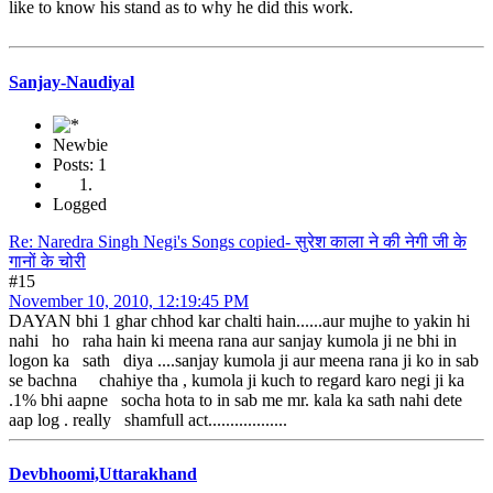
like to know his stand as to why he did this work.
Sanjay-Naudiyal
Newbie
Posts: 1
Logged
Re: Naredra Singh Negi's Songs copied- सुरेश काला ने की नेगी जी के
गानों के चोरी
#15
November 10, 2010, 12:19:45 PM
DAYAN bhi 1 ghar chhod kar chalti hain......aur mujhe to yakin hi
nahi ho raha hain ki meena rana aur sanjay kumola ji ne bhi in
logon ka sath diya ....sanjay kumola ji aur meena rana ji ko in sab
se bachna chahiye tha , kumola ji kuch to regard karo negi ji ka
.1% bhi aapne socha hota to in sab me mr. kala ka sath nahi dete
aap log . really shamfull act..................
Devbhoomi,Uttarakhand