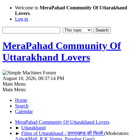
Welcome to
MeraPahad Community Of Uttarakhand
Lovers
.
Log in
MeraPahad Community Of
Uttarakhand Lovers
August 10, 2026, 08:37:14 PM
Main Menu
Main Menu
Home
Search
Calendar
MeraPahad Community Of Uttarakhand Lovers
►
Uttarakhand
►
Films of Uttarakhand - उत्तराखण्ड की फिल्में
(Moderators:
AshokMall
,
R.K.Verma
,
Parashar Gaur
)