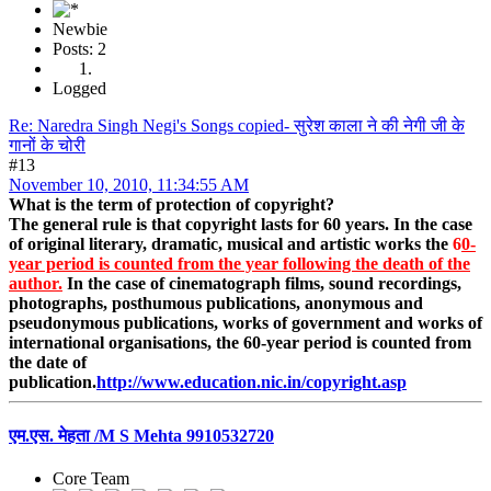
Newbie
Posts: 2
Logged
Re: Naredra Singh Negi's Songs copied- सुरेश काला ने की नेगी जी के
गानों के चोरी
#13
November 10, 2010, 11:34:55 AM
What is the term of protection of copyright?
The general rule is that copyright lasts for 60 years. In the case
of original literary, dramatic, musical and artistic works the
6
0-
year period is counted from the year following the death of the
author.
In the case of cinematograph films, sound recordings,
photographs, posthumous publications, anonymous and
pseudonymous publications, works of government and works of
international organisations, the 60-year period is counted from
the date of
publication.
http://www.education.nic.in/copyright.asp
एम.एस. मेहता /M S Mehta 9910532720
Core Team