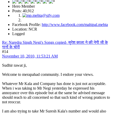
Hero Member
Posts: 40,912
Facebook Profile:
http://www.facebook.com/mahipal.mehta
Location: NCR
Logged
Re: Naredra Singh Negi's Songs copied- सुरेश काला ने की नेगी जी के
गानों के चोरी
#14
November 10, 2010, 11:53:21 AM
Sudhir rawat ji,
Welcome to merapahad community. I endore your views.
Whatever Mr Kala and Company has done is just not acceptable.
When i was taking to Mr Negi yesterday he expressed his
annoyance over this episode but at the same he advised message
should reach to all concerned so that such kind of wrong pratices to
not reoccur.
I am also trying to take Mr Suresh Kala's number and would also