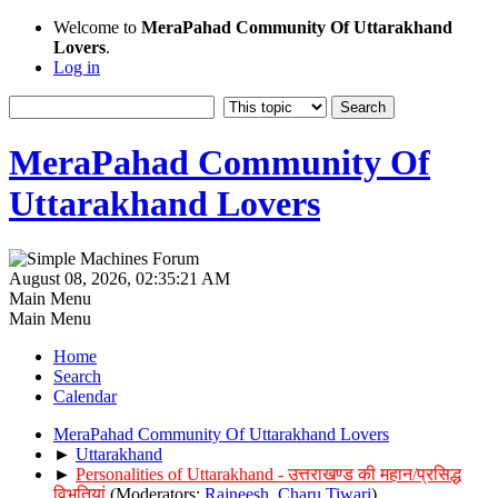
Welcome to
MeraPahad Community Of Uttarakhand
Lovers
.
Log in
MeraPahad Community Of
Uttarakhand Lovers
August 08, 2026, 02:35:21 AM
Main Menu
Main Menu
Home
Search
Calendar
MeraPahad Community Of Uttarakhand Lovers
►
Uttarakhand
►
Personalities of Uttarakhand - उत्तराखण्ड की महान/प्रसिद्ध
विभूतियां
(Moderators:
Rajneesh
,
Charu Tiwari
)