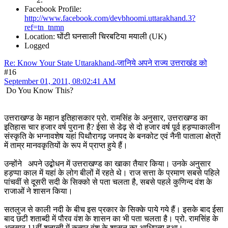
Facebook Profile:
http://www.facebook.com/devbhoomi.uttarakhand.3?
ref=tn_tnmn
Location: घोंटी घनसाली चिरबटिया मयाली (UK)
Logged
Re: Know Your State Uttarakhand-जानिये अपने राज्य उत्तराखंड को
#16
September 01, 2011, 08:02:41 AM
Do You Know This?
उत्तराखण्ड के महान इतिहासकार प्रो. रामसिंह के अनुसार, उत्तराखण्ड का
इतिहास चार हजार वर्ष पुराना है? ईसा से डेढ़ से दो हजार वर्ष पूर्व हड़प्पाकालीन
संस्कृति के भग्नावशेष यहां पिथौरागढ़ जनपद के बनकोट एवं नैनी पाताला क्षेत्रों
में ताम्र मानवकृतियों के रूप में प्राप्त हुये हैं।
उन्होंने अपने उद्बोधन में उत्तराखण्ड का खाका तैयार किया। उनके अनुसार
हड़प्पा काल में यहां के लोग बीलों में रहते थे। राज सत्ता के प्रमाण सबसे पहिले
पांचवीं से दूसरी सदी के सिक्को से पता चलता है, सबसे पहले कुणिन्द वंश के
राजाओं ने शासन किया।
सतलुज से काली नदी के बीच इस प्रकार के सिक्के पाये गये हैं। इसके बाद ईसा
बाद छटी शताब्दी में पौरव वंश के शासन का भी पता चलता है। प्रो. रामसिंह के
अनुसार 11वीं शताब्दी में कत्यूर वंश के शासन का आधिपत्य हुआ।