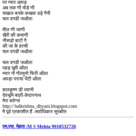
पर म्यार आपड़
अब तक णी मोडे णी
चखाल बनके कखक उड़े गैनी
चल दगडी जओंला
मील णी जाणी
खैरी की कमाणी
नीसड़ो बाटों गै
की जा कै हरची
चल दगडी जओंला
चल दगडी जओंला
पहड़ घूमी ओंला
म्यार गों गोंल्युनो फिरी ओंला
अपड़ा पराया भेंटी ओंला
बालकृष्ण डी ध्यानी
देवभूमि बद्री-केदारनाथ
मेरा ब्लोग्स
http:// balkrishna_dhyani.blogspot.com
मै पूर्व प्रकाशीत हैं -सर्वाधिकार सुरक्षीत
एम.एस. मेहता /M S Mehta 9910532720