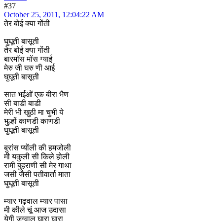
#37
October 25, 2011, 12:04:22 AM
तेर बोई क्या गोंती
घुघूती बासूती
तेर बोई क्या गोंती
बारमॉस मॉस ग्याई
मेरु जी घरु णी आई
घुघूती बासूती
सात भईओं एक बीरा भैण
सी बाडी बाडी
मेरी भी खुठी मा चुभी ये
भुल्हों काणडी काणडी
घुघूती बासूती
बुरांस प्योंली की हमजोली
मी यकुली सी किले होली
रामी बुहराणी सी मेर गाथा
जसी जैसी पतीवार्ता माता
घुघूती बासूती
म्यार गढ़वाल म्यार पासा
मी कीले चूं आज उदासा
येगी जग्वाल घारा घारा