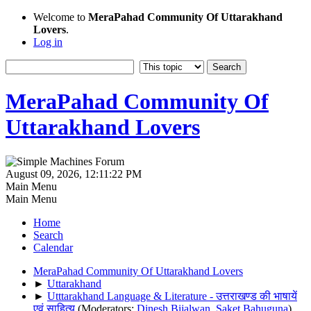
Welcome to
MeraPahad Community Of Uttarakhand
Lovers
.
Log in
MeraPahad Community Of
Uttarakhand Lovers
August 09, 2026, 12:11:22 PM
Main Menu
Main Menu
Home
Search
Calendar
MeraPahad Community Of Uttarakhand Lovers
►
Uttarakhand
►
Utttarakhand Language & Literature - उत्तराखण्ड की भाषायें
एवं साहित्य
(Moderators:
Dinesh Bijalwan
,
Saket Bahuguna
)