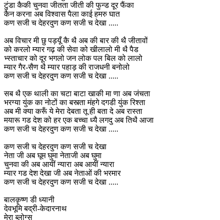
टुंडा कैकी चुनवा जीतता जीती की फुन्ड दूर फैंका
कैन करना अब विश्वास पैला काई हमरु घात
कण सजी च देहरदुण कण सजी च देखा .....
अब विचार मी छु पड़यूँ कै थै अब की बार की थै जीतावों
को करलो म्यार गढ़ की सेवा को खीलालो मी थै पैड
भ्स्ताचार को दूर भगलो जन लोक पल बिल को लालो
म्यार गैर-सैण थै म्यार पहाड़ की राजधनी बनोलो
कण सजी च देहरदुण कण सजी च देखा .....
सब थै एक थाली का चटा बाटा खाकी मा णा अब जंचता
भरग्या युंक का नोटों का बस्त्ता मंहगे दगडी युंक रिश्ता
अब मी क्या करूँ ये मेरा देबता तू ही बता दे अब रास्ता
मयारू गड देश को हर एक बच्चा ध्यै लगदु अब तिथै आजा
कण सजी च देहरदुण कण सजी च देखा .....
कण सजी च देहरदुण कण सजी च देखा
नेता जी अब घूम घुमा नेताजी अब घुमा
चुनवा की अब आयीं न्यारा अब आयीं न्यारा
म्यार गड देश देखा जी अब नेताओं की भरमार
कण सजी च देहरदुण कण सजी च देखा .....
बालकृष्ण डी ध्यानी
देवभूमि बद्री-केदारनाथ
मेरा ब्लोग्स