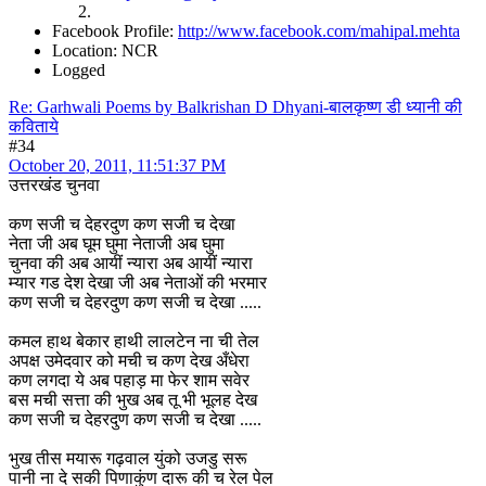
Facebook Profile:
http://www.facebook.com/mahipal.mehta
Location: NCR
Logged
Re: Garhwali Poems by Balkrishan D Dhyani-बालकृष्ण डी ध्यानी की
कविताये
#34
October 20, 2011, 11:51:37 PM
उत्तरखंड चुनवा
कण सजी च देहरदुण कण सजी च देखा
नेता जी अब घूम घुमा नेताजी अब घुमा
चुनवा की अब आयीं न्यारा अब आयीं न्यारा
म्यार गड देश देखा जी अब नेताओं की भरमार
कण सजी च देहरदुण कण सजी च देखा .....
कमल हाथ बेकार हाथी लालटेन ना ची तेल
अपक्ष उमेदवार को मची च कण देख अँधेरा
कण लगदा ये अब पहाड़ मा फेर शाम सवेर
बस मची सत्ता की भुख अब तू भी भूलह देख
कण सजी च देहरदुण कण सजी च देखा .....
भुख तीस मयारू गढ़वाल युंको उजडु सरू
पानी ना दे सकी पिणाकुंण दारू की च रेल पेल