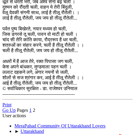
धूल से धरती भरी, जब अश्‍व सेना बढ़ चली ।
दुश्‍मन को रौंदती चली, वाहन ये तेरी बिंदुली,
वेलू देवकी संगनी साथ, लाई है तीलू रौतेली। ।
लाई है तीलू रौतेली, जय जय हो तीलू रौतेली...
पर्वत पुष्प बिखेरते, नयार मध्यम हो चली,
जिस डगरसे तू चली, पावन वो माटी हो चली ।
चांद सी तेरि कांति काया, रौद्ररूप है धर चली,
शत्रुओं का संहार करने, चली है तीलू रौतेली । ।
चली है तीलू रौतेली, जय जय हो तीलू रौतेली...
अधरों में है आज तेरे, रक्त पिपासा जग चली,
केश अपने बांधकर, मुण्‍डमाला पहन चली ।
ललाट दहकने लगे, अंगार नयनों से जली,
शोलों से सज श्रंगार कर, आई है तीलू रौतेली । ।
आई है तीलू रौतेली, जय जय हो तीलू रौतेली...
© सर्वाधिकार सुरक्षित - डा. राजेश्‍वर उनियाल
------------------------------------------------
Print
Go Up
Pages
1
2
User actions
MeraPahad Community Of Uttarakhand Lovers
►
Uttarakhand