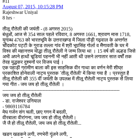
#11
August 07, 2015, 10:15:28 PM
Rajeshwar Uniyal
8 hrs ·
तीलू रौतेली की जयंती - (8 अगस्त 2015)
बंधुओं, आज से 354 साल पहले रविवार, 8 अगस्त 1661, श्रावण मास 1718,
युगाब्ध 4763 को भारतभूमि के उत्तराखण्ड में जिला पौड़ी गढ़वाल के अन्तर्गत
चौंदकोट पट्टी के गुराड तल्ला गांव में श्री भूपसिंह गोर्ला व मैंणावती के घर में
विश्व की महानत्तम योद्धा तीलू रौतेली ने जन्म लिया था । 15 वर्ष की अल्हड जिसे
अभी अपने हाथों चूडियां पहननी भी नहीं आती थी उसने लगातार सात वर्षों तक
तेरह युद्धकर दुश्मनों पर विजय पाई ।
एक पहाड़ी ग्रामीण बाला की इस साहसिक वीर गाथा का वर्णन मेरी शीघ्र
प्रकाशित होनेवाली नाट्य पुस्तक `तीलू रौतेली' में किया गया है । प्रस्तुत है
तीलू रौतेली की 355 वीं जयंती के उपलक्ष में तीलू रौतेली नाट्य पुस्तक सेे लिया
गया गीत - जय जय हो तीलू रौतेली ।
----------------------------------------------------------------------------
जय जय हो तीलू रौतेली
- डा. राजेश्‍वर उनियाल
- 9869116784
मेघ गर्जन संग चली, छाए गगन में बदली,
वीरबाला वीरांगना, जय जय हो तीलू रौतेली।
जै जै हो तीलू रौतेली, जय जय हो तीलू रौतेली...
खडग खडकने लगी, रणभेरी गूंजने लगी,