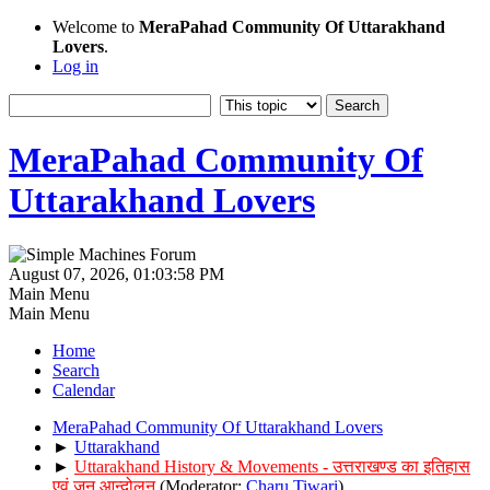
Welcome to
MeraPahad Community Of Uttarakhand
Lovers
.
Log in
MeraPahad Community Of
Uttarakhand Lovers
August 07, 2026, 01:03:58 PM
Main Menu
Main Menu
Home
Search
Calendar
MeraPahad Community Of Uttarakhand Lovers
►
Uttarakhand
►
Uttarakhand History & Movements - उत्तराखण्ड का इतिहास
एवं जन आन्दोलन
(Moderator:
Charu Tiwari
)