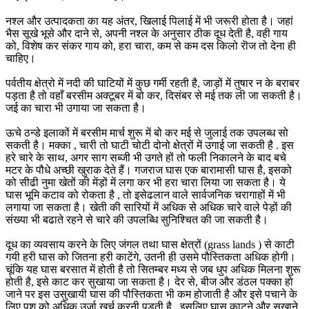
नश्ल और उत्पादकता का यह अंतर, खिलाई पिलाई में भी जरूरी होता है। जहां
भैस सूखे भूसे और दाने से, अपनी नश्ल के अनुसार ठीक दूध देती है, वही गाय
को, विशेष कर संकर गाय को, हरा चारा, कम से कम दस किलो रॊज तो देना ही
चाहिए।
पर्वतीय क्षेत्रो में नदी की घाटियों में कुछ गर्मी रहती है, जाड़ों में तुषार न के बराबर
पड़ता है तो वहाँ बरसीम अक्टूबर में बो कर, दिसंबर से मई तक ली जा सकती है।
जई का चारा भी उगाया जा सकता है।
ऊचे ठन्डे इलाकों में बरसीम मार्च शुरू में बो कर मई से जुलाई तक उपलब्ध सो
सकती है। मक्का , चारी तो घाटी चोटी दोनो क्षेत्रों में उगाई जा सकती है . इस
हरे चारे के साथ, अगर साग सब्जी भी उगते हों तो फली निकालने के बाद बचे
मटर के पौधे अच्छी खुराक देते हैं। गजराज घास एक बारामासी घास है, इसको
को सीढी नुमा खेतों की मेंड़ों में लगा कर भी हरा चारा लिया जा सकता है। ये
घास भूमि कटाव को रोकता है , तो इसेढलान वाले सार्वजनिक चरागाहों में भी
लगाया जा सकता है। खेती की सारियों में अधिक से अधिक चारे वाले पेड़ों की
संख्या भी बढाते रहने से चारे की उपलब्धि सुनिश्चित की जा सकती है।
दूध का व्यवसाय करने के लिए जंगल तथा घास क्षेत्रों (grass lands ) से काटी
गयी हरी घास को जितना हरी काटेंगे, उतनी ही उसमे पौस्तिकता अधिक होगी।
चूंकि यह घास बरसात में होती है तो सितम्बर मध्य से जब धुप अधिक मिलना शुरू
होती है, इसे काट कर सुखाया जा सकता है। देर से, बीज और डंठल पक्का हो
जाने पर इस उसुखायी घास की पौस्तिकता भी कम होजाती है और इसे पचाने के
लिए पशु को अधिक उर्जा खर्च करनी पड़ती है , इसलिए घास काटने और सुखाने