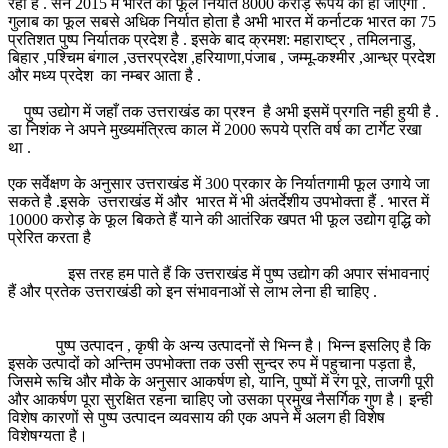
रहा है . सन 2015 में भारत का फूल निर्यात 8000 करोड़ रूपये का हो जाएगा .
गुलाब का फूल सबसे अधिक निर्यात होता है अभी भारत में कर्नाटक भारत का 75
प्रतिशत पुष्प निर्यातक प्रदेश है . इसके बाद क्रमश: महाराष्ट्र , तमिलनाडु,
बिहार ,पश्चिम बंगाल ,उत्तरप्रदेश ,हरियाणा,पंजाब , जम्मू-कश्मीर ,आन्ध्र प्रदेश
और मध्य प्रदेश का नम्बर आता है .
पुष्प उद्योग में जहाँ तक उत्तराखंड का प्रश्न है अभी इसमें प्रगति नही हुयी है .
डा निशंक ने अपने मुख्यमंत्रित्व काल में 2000 रूपये प्रति वर्ष का टार्गेट रखा
था .
एक सर्वेक्षण के अनुसार उत्तराखंड में 300 प्रकार के निर्यातगामी फूल उगाये जा
सकते है .इसके उत्तराखंड में और भारत में भी अंतर्देशीय उपभोक्ता हैं . भारत में
10000 करोड़ के फूल बिकते हैं याने की आतंरिक खपत भी फूल उद्योग वृद्धि को
प्रेरित करता है
इस तरह हम पाते हैं कि उत्तराखंड में पुष्प उद्योग की अपार संभावनाएं
हैं और प्रतेक उत्तराखंडी को इन संभावनाओं से लाभ लेना ही चाहिए .
पुष्प उत्पादन , कृषी के अन्य उत्पादनों से भिन्न है। भिन्न इसलिए है कि
इसके उत्पादों को अन्तिम उपभोक्ता तक उसी सुन्दर रुप में पहुचाना पड़ता है,
जिसमे रूचि और मौके के अनुसार आकर्षण हो, यानि, पुष्पों में रंग पूरे, ताजगी पूरी
और आकर्षण पूरा सुरक्षित रहना चाहिए जो उसका प्रमुख नैसर्गिक गुण है। इन्ही
विशेष कारणों से पुष्प उत्पादन व्यवसाय की एक अपने में अलग ही विशेष
विशेषग्यता है।