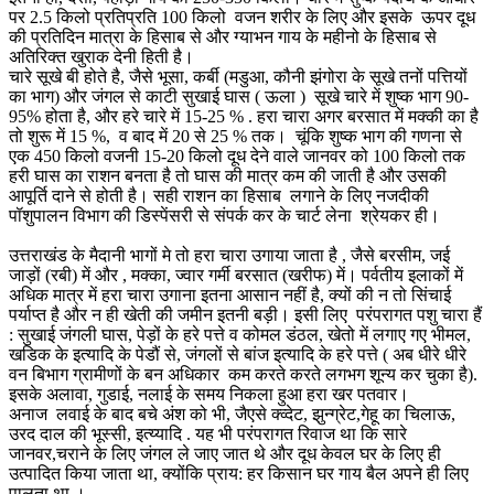
पर 2.5 किलो प्रतिप्रति 100 किलो वजन शरीर के लिए और इसके ऊपर दूध
की प्रतिदिन मात्रा के हिसाब से और ग्याभन गाय के महीनो के हिसाब से
अतिरिक्त खुराक देनी हिती है।
चारे सूखे बी होते है, जैसे भूसा, कर्बी (मडुआ, कौनी झंगोरा के सूखे तनों पत्तियों
का भाग) और जंगल से काटी सुखाई घास ( ऊला ) सूखे चारे में शुष्क भाग 90-
95% होता है, और हरे चारे में 15-25 % . हरा चारा अगर बरसात में मक्की का है
तो शुरू में 15 %, व बाद में 20 से 25 % तक। चूंकि शुष्क भाग की गणना से
एक 450 किलो वजनी 15-20 किलो दूध देने वाले जानवर को 100 किलो तक
हरी घास का राशन बनता है तो घास की मात्र कम की जाती है और उसकी
आपूर्ति दाने से होती है। सही राशन का हिसाब लगाने के लिए नजदीकी
पॉशुपालन विभाग की डिस्पेंसरी से संपर्क कर के चार्ट लेना श्रेयकर ही।
उत्तराखंड के मैदानी भागों मे तो हरा चारा उगाया जाता है , जैसे बरसीम, जई
जाड़ों (रबी) में और , मक्का, ज्वार गर्मी बरसात (खरीफ) में। पर्वतीय इलाकों में
अधिक मात्र में हरा चारा उगाना इतना आसान नहीं है, क्यों की न तो सिंचाई
पर्याप्त है और न ही खेती की जमीन इतनी बड़ी। इसी लिए परंपरागत पशु चारा हैं
: सुखाई जंगली घास, पेड़ों के हरे पत्ते व कोमल डंठल, खेतो में लगाए गए भीमल,
खडिक के इत्यादि के पेडौं से, जंगलों से बांज इत्यादि के हरे पत्ते ( अब धीरे धीरे
वन बिभाग ग्रामीणों के बन अधिकार कम करते करते लगभग शून्य कर चुका है).
इसके अलावा, गुडाई, नलाई के समय निकला हुआ हरा खर पतवार।
अनाज लवाई के बाद बचे अंश को भी, जैएसे क्व्देट, झुन्ग्रेट,गेहू का चिलाऊ,
उरद दाल की भूस्सी, इत्य्यादि . यह भी परंपरागत रिवाज था कि सारे
जानवर,चराने के लिए जंगल ले जाए जात थे और दूध केवल घर के लिए ही
उत्पादित किया जाता था, क्योंकि प्राय: हर किसान घर गाय बैल अपने ही लिए
पालता था ।