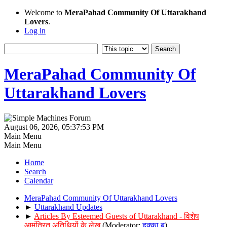
Welcome to
MeraPahad Community Of Uttarakhand
Lovers
.
Log in
MeraPahad Community Of
Uttarakhand Lovers
August 06, 2026, 05:37:53 PM
Main Menu
Main Menu
Home
Search
Calendar
MeraPahad Community Of Uttarakhand Lovers
►
Uttarakhand Updates
►
Articles By Esteemed Guests of Uttarakhand - विशेष
आमंत्रित अतिथियों के लेख
(Moderator:
हुक्का बू
)