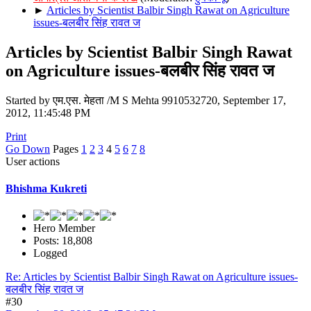
►
Articles by Scientist Balbir Singh Rawat on Agriculture
issues-बलबीर सिंह रावत ज
Articles by Scientist Balbir Singh Rawat
on Agriculture issues-बलबीर सिंह रावत ज
Started by एम.एस. मेहता /M S Mehta 9910532720, September 17,
2012, 11:45:48 PM
Print
Go Down
Pages
1
2
3
4
5
6
7
8
User actions
Bhishma Kukreti
Hero Member
Posts: 18,808
Logged
Re: Articles by Scientist Balbir Singh Rawat on Agriculture issues-
बलबीर सिंह रावत ज
#30