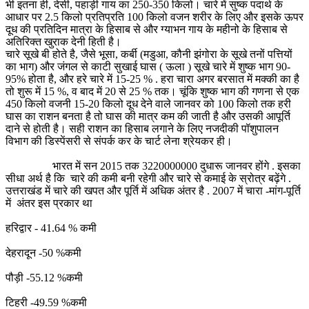
भी इतना ही, देसी, पहाड़ी गाय का 250-350 किलो। चारे में सुष्क पदार्थ के
आधार पर 2.5 किलो प्रतिप्रति 100 किलो वजन शरीर के लिए और इसके ऊपर
दूध की प्रतिदिन मात्रा के हिसाब से और ग्याभन गाय के महीनो के हिसाब से
अतिरिक्त खुराक देनी हिती है।
चारे सूखे बी होते है, जैसे भूसा, कर्बी (मडुआ, कौनी झंगोरा के सूखे तनों पत्तियों
का भाग) और जंगल से काटी सुखाई घास ( ऊला ) सूखे चारे में शुष्क भाग 90-
95% होता है, और हरे चारे में 15-25 % . हरा चारा अगर बरसात में मक्की का है
तो शुरू में 15 %, व बाद में 20 से 25 % तक। चूंकि शुष्क भाग की गणना से एक
450 किलो वजनी 15-20 किलो दूध देने वाले जानवर को 100 किलो तक हरी
घास का राशन बनता है तो घास की मात्र कम की जाती है और उसकी आपूर्ति
दाने से होती है। सही राशन का हिसाब लगाने के लिए नजदीकी पॉशुपालन
विभाग की डिस्पेंसरी से संपर्क कर के चार्ट लेना श्रेयकर ही।
भारत में सन 2015 तक 3220000000 दुधारू जानवर होंगे . इसका
सीधा अर्थ है कि चारे की कमी बनी रहेगी और चारे से कमाई के स्रोत्र बढ़ेंगे .
उत्तराखंड में चारे की खपत और पूर्ति में अधिक अंतर है . 2007 में चारा -मांग-पूर्ति
में अंतर इस प्रकार था
हरिद्वार - 41.64 % कमी
देहरादून -50 %कमी
पौड़ी -55.12 %कमी
टिहरी -49.59 %कमी