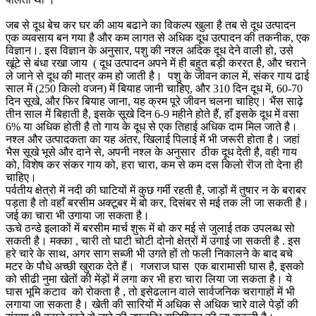
जब से दूध बेच कर घर की आय बढाने का विकल्प खुला है तब से दूध उत्पादन
एक व्यवसाय बन गया है और कम लागत से अधिक दूध उत्पादन की तकनीक, एक
विज्ञान।. इस विज्ञान के अनुसार, पशु की नश्ल अदिक दूध देने वाली हो, उसे
खूंटे से बंधा रखा जाय ( दूध उत्पादन अपने में ही बहुत बड़ी कररत है, और चराने
ले जाने से दूध की मात्र कम हो जाती है। पशु के जीवन काल में, संकर गाय ढाई
साल में (250 किलो वजन) में बियाह जानी चाहिए, और 310 दिन दूध में, 60-70
दिन सूखे, और फिर बियाह जाना, यह क्रम पूरे जीवन चलना चाहिए। भैंस साढ़े
तीन साल में बिहाती है, इसके सूखे दिन 6-9 महीने होते हैं, हाँ इसके दूध में वसा
6% या अधिक होती है तो गाय के दूध से एक तिहाई अधिक दाम मिल जाते है।
नश्ल और उत्पादकता का यह अंतर, खिलाई पिलाई में भी जरूरी होता है। जहां
भैस सूखे भूसे और दाने से, अपनी नश्ल के अनुसार ठीक दूध देती है, वही गाय
को, विशेष कर संकर गाय को, हरा चारा, कम से कम दस किलो रॊज तो देना ही
चाहिए।
पर्वतीय क्षेत्रो में नदी की घाटियों में कुछ गर्मी रहती है, जाड़ों में तुषार न के बराबर
पड़ता है तो वहाँ बरसीम अक्टूबर में बो कर, दिसंबर से मई तक ली जा सकती है।
जई का चारा भी उगाया जा सकता है।
ऊचे ठन्डे इलाकों में बरसीम मार्च शुरू में बो कर मई से जुलाई तक उपलब्ध सो
सकती है। मक्का , चारी तो घाटी चोटी दोनो क्षेत्रों में उगाई जा सकती है . इस
हरे चारे के साथ, अगर साग सब्जी भी उगते हों तो फली निकालने के बाद बचे
मटर के पौधे अच्छी खुराक देते हैं। गजराज घास एक बारामासी घास है, इसको
को सीढी नुमा खेतों की मेंड़ों में लगा कर भी हरा चारा लिया जा सकता है। ये
घास भूमि कटाव को रोकता है , तो इसेढलान वाले सार्वजनिक चरागाहों में भी
लगाया जा सकता है। खेती की सारियों में अधिक से अधिक चारे वाले पेड़ों की