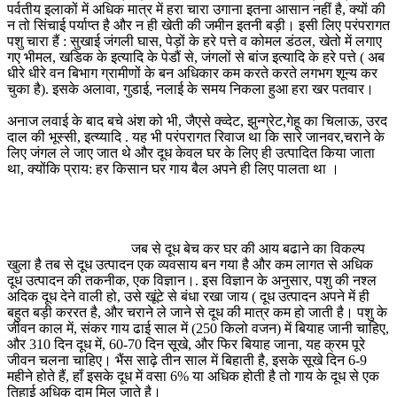
पर्वतीय इलाकों में अधिक मात्र में हरा चारा उगाना इतना आसान नहीं है, क्यों की
न तो सिंचाई पर्याप्त है और न ही खेती की जमीन इतनी बड़ी। इसी लिए परंपरागत
पशु चारा हैं : सुखाई जंगली घास, पेड़ों के हरे पत्ते व कोमल डंठल, खेतो में लगाए
गए भीमल, खडिक के इत्यादि के पेडौं से, जंगलों से बांज इत्यादि के हरे पत्ते ( अब
धीरे धीरे वन बिभाग ग्रामीणों के बन अधिकार कम करते करते लगभग शून्य कर
चुका है). इसके अलावा, गुडाई, नलाई के समय निकला हुआ हरा खर पतवार।
अनाज लवाई के बाद बचे अंश को भी, जैएसे क्व्देट, झुन्ग्रेट,गेहू का चिलाऊ, उरद
दाल की भूस्सी, इत्य्यादि . यह भी परंपरागत रिवाज था कि सारे जानवर,चराने के
लिए जंगल ले जाए जात थे और दूध केवल घर के लिए ही उत्पादित किया जाता
था, क्योंकि प्राय: हर किसान घर गाय बैल अपने ही लिए पालता था ।
जब से दूध बेच कर घर की आय बढाने का विकल्प
खुला है तब से दूध उत्पादन एक व्यवसाय बन गया है और कम लागत से अधिक
दूध उत्पादन की तकनीक, एक विज्ञान।. इस विज्ञान के अनुसार, पशु की नश्ल
अदिक दूध देने वाली हो, उसे खूंटे से बंधा रखा जाय ( दूध उत्पादन अपने में ही
बहुत बड़ी कररत है, और चराने ले जाने से दूध की मात्र कम हो जाती है। पशु के
जीवन काल में, संकर गाय ढाई साल में (250 किलो वजन) में बियाह जानी चाहिए,
और 310 दिन दूध में, 60-70 दिन सूखे, और फिर बियाह जाना, यह क्रम पूरे
जीवन चलना चाहिए। भैंस साढ़े तीन साल में बिहाती है, इसके सूखे दिन 6-9
महीने होते हैं, हाँ इसके दूध में वसा 6% या अधिक होती है तो गाय के दूध से एक
तिहाई अधिक दाम मिल जाते है।