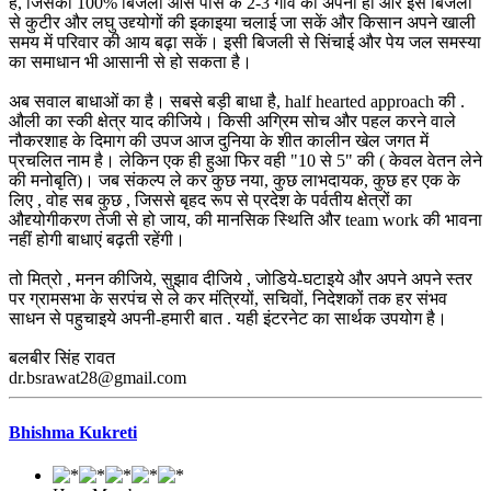
है, जिसकी 100% बिजली आस पास के 2-3 गाँव की अपनी हो और इस बिजली
से कुटीर और लघु उद्द्योगों की इकाइया चलाई जा सकें और किसान अपने खाली
समय में परिवार की आय बढ़ा सकें। इसी बिजली से सिंचाई और पेय जल समस्या
का समाधान भी आसानी से हो सकता है।
अब सवाल बाधाओं का है। सबसे बड़ी बाधा है, half hearted approach की .
औली का स्की क्षेत्र याद कीजिये। किसी अग्रिम सोच और पहल करने वाले
नौकरशाह के दिमाग की उपज आज दुनिया के शीत कालीन खेल जगत में
प्रचलित नाम है। लेकिन एक ही हुआ फिर वही "10 से 5" की ( केवल वेतन लेने
की मनोबृति)। जब संकल्प ले कर कुछ नया, कुछ लाभदायक, कुछ हर एक के
लिए , वोह सब कुछ , जिससे बृहद रूप से प्रदेश के पर्वतीय क्षेत्रों का
औद्द्योगीकरण तेजी से हो जाय, की मानसिक स्थिति और team work की भावना
नहीं होगी बाधाएं बढ़ती रहेंगी।
तो मित्रो , मनन कीजिये, सुझाव दीजिये , जोडिये-घटाइये और अपने अपने स्तर
पर ग्रामसभा के सरपंच से ले कर मंत्रियों, सचिवों, निदेशकों तक हर संभव
साधन से पहुचाइये अपनी-हमारी बात . यही इंटरनेट का सार्थक उपयोग है।
बलबीर सिंह रावत
dr.bsrawat28@gmail.com
Bhishma Kukreti