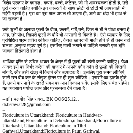
विशेष प्रकार के कागज़ , कपडे, बक्शे, कंटेनर, जो भी आवश्यकता होती है, उसे
पूरी करना चाहिए क्योंकि इन जरूरतों के साथ छोटी से छोटी भी लापरवाही भी
महंगी पड़ती है। पूरा का पूरा माल वापस तो आएगा ही, आगे का धंदा भी हाथ से
जा सकता है।
कटे फूलों के अलावा फूलों के बीज, कलमें, गांठें,तने, जिस से भी ने पौधा बनता है
ओह, उगे पौध, खिलते फूलों के पौधे भी आसानी से बिकते हैं। ऐसे व्यापार के लिए
प्रशिक्षित श्रम शक्ति अधिक चाहिए , केवल खानदानी माली होने से ही काम नहीं
चलता ,अनुभव महत्व पूर्ण है। इसलिए माली लगाने से पाहिले उसकी पृष्ठ भूमि
जाचना हितकारी होता है।
आर्थिक दृष्टि से उचित आकर के क्षेत्र में ही फूलों की खेती करनी चाहिए। येआ
आकर इस पर निर्भर करेगा की बाजार में आपके कौन कौन से फूलों की कितनी
मांग है, और उसी खेत्र में कितने और उत्पादक हैं। इसलिए पूरा समय लीजिये,
सारी छन बीब कर के संतुष्ट होनर पर ही शुरू कीजिये। प्रारम्भिक झटके होते
हैं, उनसे पार पाने के रास्ते समय पर आप निकाल सकें, इसके लिए सचेत रहिये।
यह व्यवसाय पर्याप्त लाभ और प्रसन्नता देने वाला है।
--डॉ। बलबीर सिंह रावत.. BK OO6/25.12. ,
dr.bsrawat28@gmail.com
--
Floriculture in Uttarakhand; Floriculture in Haridwar-
uttarakhand,Floriculture in Dehradun,uttarakhand;Floriculture in
Uttarkashi, Uttarakhand; Floriculture in Tihri
Garhwal,Uttarakhand;Floriculture in Pauri Garhwal,