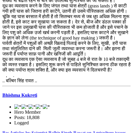
संख्या भी बढाते रहने से चारे की उपलब्धि सुनिश्चित की जा सकती है।
दूध का व्यवसाय करने के लिए जंगल तथा घास क्षेत्रों (grass lands ) से काटी
गयी हरी घास को जितना हरी काटेंगे, उतनी ही उसमे पौस्तिकता अधिक होगी।
चूंकि यह घास बरसात में होती है तो सितम्बर मध्य से जब धुप अधिक मिलना शुरू
होती है, इसे काट कर सुखाया जा सकता है। देर से, बीज और डंठल पक्का हो
जाने पर इस उसुखायी घास की पौस्तिकता भी कम होजाती है और इसे पचाने के
लिए पशु को अधिक उर्जा खर्च करनी पड़ती है , इसलिए घास काटने और सुखाने
के ज्ञान को लेना (the technique of good hay making ) जरूरी है।
पार्वती क्षेत्रों में पशुओं की अच्छी खिलाई पिलाई करने के लिए, सुखी, हरी घास
तथा संतुलितित दाने की मिली जुली व्यवस्था करना जरूरी है। और इतना ही
जरूरी है पर्याप्त साफ़ पानी और खनिजों की आपूर्ति।
दूध का व्यवसाय एक ऐसा व्यवसाय है जो सुबह 4 बजे से रात के 10 बजे तकाद्मी
को व्यस्त रखता है। इसलिए शुरू करने से पाहिले सुनिश्चित करना ठीक रहता है
की क्या पर्याप्त श्रम शक्ति है, और क्या इस व्यवसाय ने दिलचस्पी है?
, .
.. बल्बिर सिंह रावत ..
Bhishma Kukreti
Hero Member
Posts: 18,808
Logged
Re: Articles by Scientist Balbir Singh Rawat on Agriculture issues-