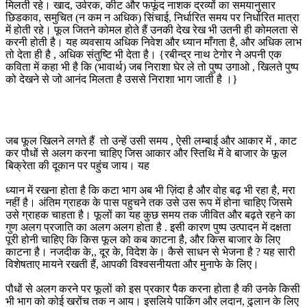
मिलती रहे। खाद, उर्वरक, कीट और फफूंद नाशक द्रव्यों का समयानुसार
छिडकाव, समुचित (न कम न अधिक) सिंचाई, निर्धारित समय पर निर्धारित मात्रा
में होती रहे। फूल जितने कोमल होते हैं उनकी देख रेख भी उतनी ही कोमलता से
करनी होती है। यह व्यवसाय अधिक निवेश और ध्यान माँगता है, और अधिक लाभ
तो देता ही है , अधिक संतुष्टि भी देता है। {रबीन्द्र नाथ टेगोर ने अपनी एक
कविता में कहा भी है कि (भावार्थ) जब निराशा घेर ले तो पुष्प उगाओ , खिलते पुष्प
को देखने से जो आनंद मिलता है उससे निराशा भाग जाती है ।}
जब फूल खिलने लगते हैं तो उन्हें उसी समय , ऐसी लम्बाई और आकार में , काट
कर पौधों से अलग करना चाहिए जिस आकार और स्तिथि में वे बाजार के फूल
बिक्रेता की दूकान पर पहुंच जाय। यह
ध्यान में रखना होता है कि कटा भाग अब भी ज़िंदा है और वोह बढ़ भी रहा है, मरा
नहीं है। अंतिम ग्राहक के पास पहुचने तक उसे उस रूप में होना चाहिए जिसमे
उसे ग्राहक चाहता है। फूलों का यह कुछ समय तक जीवित और बढ़ते रहने का
गुण अलग प्रजाति का अलग अलग होता है . इसी कारण पुष्प उत्पादन में दक्षता
पूरी होनी चाहिए कि किस फूल को कब काटना है, और किस बाजार के लिए
काटना है। नजदीक के,, दूर के, विदेश के। कैसे साधन से भेजना है ? यह सारी
विशेषताए मायने रखती हैं, आपकी विश्वसनीयता और मुनाफे के लिए।
पौधों से अलग करने पर फूलों को इस प्रकार पैक करना होता है की उनके किसी
भी भाग को कोई खरोंच तक न आय। इसलिये पाकिंग और लदान, ढुलान के लिए