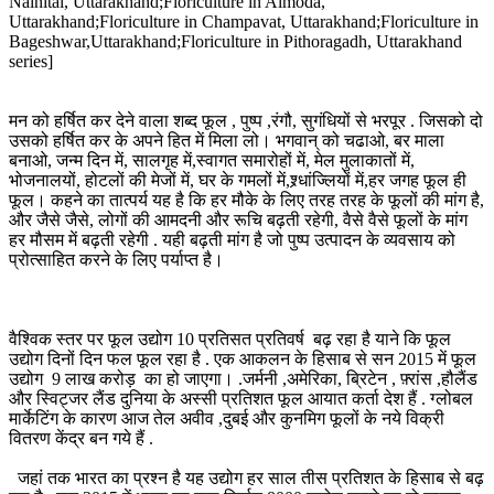
Nainital, Uttarakhand;Floriculture in Almoda,
Uttarakhand;Floriculture in Champavat, Uttarakhand;Floriculture in
Bageshwar,Uttarakhand;Floriculture in Pithoragadh, Uttarakhand
series]
मन को हर्षित कर देने वाला शब्द फूल , पुष्प ,रंगौ, सुगंधियों से भरपूर . जिसको दो
उसको हर्षित कर के अपने हित में मिला लो। भगवान् को चढाओ, बर माला
बनाओ, जन्म दिन में, सालगृह में,स्वागत समारोहों में, मेल मुलाकातों में,
भोजनालयों, होटलों की मेजों में, घर के गमलों में,श्र्धांज्लियों में,हर जगह फूल ही
फूल। कहने का तात्पर्य यह है कि हर मौके के लिए तरह तरह के फूलों की मांग है,
और जैसे जैसे, लोगों की आमदनी और रूचि बढ़ती रहेगी, वैसे वैसे फूलों के मांग
हर मौसम में बढ़ती रहेगी . यही बढ़ती मांग है जो पुष्प उत्पादन के व्यवसाय को
प्रोत्साहित करने के लिए पर्याप्त है।
वैश्विक स्तर पर फूल उद्योग 10 प्रतिसत प्रतिवर्ष बढ़ रहा है याने कि फूल
उद्योग दिनों दिन फल फूल रहा है . एक आकलन के हिसाब से सन 2015 में फूल
उद्योग 9 लाख करोड़ का हो जाएगा। .जर्मनी ,अमेरिका, ब्रिटेन , फ़्रांस ,हौलैंड
और स्विट्जर लैंड दुनिया के अस्सी प्रतिशत फूल आयात कर्ता देश हैं . ग्लोबल
मार्केटिंग के कारण आज तेल अवीव ,दुबई और कुनमिग फूलों के नये विक्री
वितरण केंद्र बन गये हैं .
जहां तक भारत का प्रश्न है यह उद्योग हर साल तीस प्रतिशत के हिसाब से बढ़