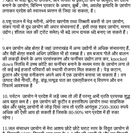
7.खेती से जडी बूटियाँ उगाकर, और जंगलों से इकट्ठा कर के आयुर्वेद की दवायें
बनाने के उद्द्योग, बिभिन्न प्रकार के अचार, मुर्र्ब्बे , जेम, अवलेह इत्यादि के उद्द्योग
लगाकर प्रदेश को स्वास्थ्य प्र्यत्तन से जिदा जा सकता, है।
8.पशु पालन में भेड़ मरीनो, अंगोरा खरगोश तथा तिब्बती बकरी से उन उद्द्योग,
संकर गायों से दूध उद्द्योग की अपार संभावनाएं हैं , इसी तरह शहद उद्द्योग, मत्स्य
उद्दोग ( शीतल जल की ट्रोट समेत) भी बढे लाभ दायक धंदे बनाए जा सकते हैं।
.
9.बन उद्द्योग ओह क्षेत्र है जहां उत्तराखंड में अन्य उद्योगों से अधिक संभावनाए हैं,
और येही क्षेत्र सबसे अधिग उपेक्षित भी हो रक्खा है। हम बजाय गोले और बालन
की लकड़ी बेचने के अगर प्रसंस्करण और फर्नीचर उद्योग लगा कर, knocked
down स्तिथि में उच्च कोटि का फर्नीचर बनाने के मध्यम स्तर के उद्द्योग लगा ले
तो कई कई हजारों परिवारों को स्थायी रोजगार मिल सकता है। पेड़ कटान,
ढुलान और पुनह वनीकरण अपने आप में एक उद्द्योग बनाया जा सकता है। वन
उत्पाद जैसे गीन्ठी, तैड़ू, डंफू,पत्यूड पात का एकत्रीकरन व् विपणन और वन
रिफार्म आवश्यक है
10. पर्यटन उद्द्योग ने प्रदेश में जड़ें जमा तो ली हैं परन्तु अभी प्रति प्रयत्त्क शुद्ध
आय बहुत कम है। इस उद्द्योग को कुटीर व हस्तशिल्प उद्द्योग तथा साहसिक
खेल और घुमंतू उद्द्योगों से जोड़ दिया जाय तो प्रति आगंतुक 2500-3000 रुपये
अधिक की ऐसी आय हो सकती है जिसके 80-90% भाग प्रदेश में ही रुका
रहेगा।
11.जल संसाधन उद्द्योग से मेरा आशय छोटे छोटे घराट स्तर के विदुत उद्द्योग से