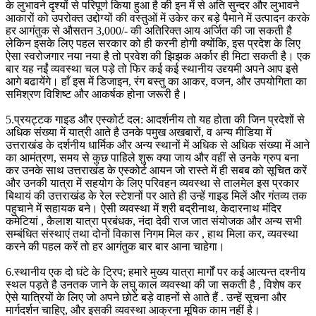
के लुभावने दृश्यों से परिपूर्ण किया हुआ है की इन में से अति सुन्दर और लुभावने
आकारों को उपरोक्त उद्दोग्यों की वस्तुओं में उकेर कर बड़े पैमाने में उत्पादन करके
हर आगंतुक से औसतन 3,000/- की अतिरिक्त आय अर्जित की जा सकती है
लेकिन इसके लिए पहल सरकार को ही करनी होगी क्योंकि, इस प्रदेश के लिए
ऐसा स्वरोजगार नया नया है तो प्रवेश की झिझक अर्कार ही मिटा सकती है। एक
बार यह नईं व्यवस्था चल पड़े तो फिर कई कई स्थानीय उद्द्यमी अपने आप इसे
आगे बढायेंगे। हाँ इस में डिजाइन, रंग बस्तु का आकर, वजन, और उपयोगिता का
समिश्रण विशिष्ट और आकर्षक होना जरूरी है।
5.प्रयट्टक गाइड और एस्कोर्ट दल: आदर्शनीय तो यह होता की जिन प्रदेशों से
अधिक संख्या में यात्री आते है उनके पमुख अखबारों, व अन्य मीडिया में
उत्तराखंड के दर्शनीय धार्मिक और अन्य स्थानों में अधिक से अधिक संख्या में आने
का आमंत्रण, समय से कुछ पाहिले शुरू क्या जाय और वहीं से उनके ग्रुप बना
कर उनके साथ उत्तराखंड के एस्कोर्ट आयन जो रास्ते में ही सबब को सूचित करें
और उनकी यात्रा में सहयोग के लिए परिवहन व्यवस्था से तालमेल इस प्रकार
बिथायं की उत्तराखंड के रेल स्टेशनों पर आते ही उन्हें गाइड मिलें और गंतव्य तक
पहुचाने में सहायक बने। ऐसी व्यवस्था में श्री बद्रीनाथ, केदारनाथ मंदिर
कमेटियां , कैलाश यात्रा प्रबंधक, नंदा देवी राज जात संयोजक और अन्य सभी
सम्बंधित संस्थाएं तथा दोनों विकास निगम मिल कर , हाथ मिला कर, व्यवस्था
करने की पहल करें तो हर आगंतुक बार बार आना चाहेगा।
6.स्थानीय एक दो घंटे के ट्रिप; हमारे मुख्य यात्रा मार्गों पर कई आत्यन्त दश्नीय
स्थल पड़ते है उनतक जाने के लघु काल व्यवस्था की जा सकती है , विशेष कर
ऐसे यात्रियों के लिए जो अपने छोटे बड़े वाहनों से आते हैं . उन्हें सूचना और
मार्गदर्शन चाहिए, और इसकी व्यवस्था आक्रना मूषिक काम नहीं है।