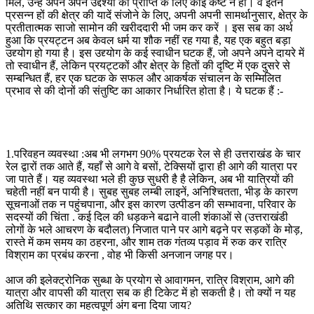
मिलें, उन्हें अपने अपने उद्देश्यों की प्राप्ति के लिए कोई कष्ट न हो। वे इतने
प्रसन्न हों की क्षेत्र की यादें संजोने के लिए, अपनी अपनी सामर्थानुसार, क्षेत्र के
प्रतीतात्मक साजो सामोन की खरीददारी भी जम कर करें । इस सब का अर्थ
हुआ कि प्रयट्टन अब केवल धर्म या शौक नहीं रह गया है, यह एक बहुत बड़ा
उद्द्योग हो गया है। इस उद्द्योग के कई स्वाधीन घटक हैं, जो अपने अपने दायरे में
तो स्वाधीन हैं, लेकिन प्रयट्टकों और क्षेत्र के हितों की दृष्टि में एक दुसरे से
सम्बन्धित हैं, हर एक घटक के सफल और आकर्षक संचालन के सम्मिलित
प्रभाव से की दोनों की संतुष्टि का आकार निर्धारित होता है। ये घटक हैं :-
1.परिवहन व्यवस्था :अब भी लगभग 90% प्रयटक रेल से ही उत्तराखंड के चार
रेल द्वारों तक आते हैं, यहाँ से आगे वे बसों, टेक्सियों द्वारा ही आगे की यात्रा पर
जा पाते हैं। यह व्यवस्था भले ही कुछ सुधरी है है लेकिन, अब भी यात्रियों की
चहेती नहीं बन पायी है। सुबह सुबह लम्बी लाइनें, अनिश्चितता, भीड़ के कारण
सूचनाओं तक न पहुंचपाना, और इस कारण उत्पीडन की सम्भावना, परिवार के
सदस्यों की चिंता . कई दिल की धड़कने बढाने वाली शंकाओं से (उत्तराखंडी
लोगों के भले आचरण के बदौलत) निजात पाने पर आगे बढ़ने पर सड़कों के मोड़,
रास्ते में कम समय का ठहरना, और शाम तक गंतव्य पड़ाव में रुक कर रात्रि
विश्राम का प्रबंध करना , वोह भी किसी अनजान जगह पर।
आज की इलेक्ट्रोनिक सुब्धा के प्रयोग से आवागमन, रात्रि विश्राम, आगे की
यात्रा और वापसी की यात्रा सब क ही टिकेट में हो सकती है। तो क्यों न यह
अतिथि सत्कार का महत्वपूर्ण अंग बना दिया जाय?