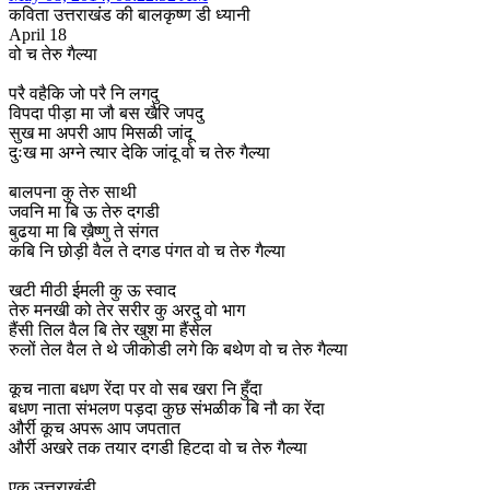
कविता उत्तराखंड की बालकृष्ण डी ध्यानी
April 18
वो च तेरु गैल्या
परै वहैकि जो परै नि लगदु
विपदा पीड़ा मा जौ बस खैरि जपदु
सुख मा अपरी आप मिसळी जांदू
दुःख मा अग्ने त्यार देकि जांदू वो च तेरु गैल्या
बालपना कु तेरु साथी
जवनि मा बि ऊ तेरु दगडी
बुढया मा बि ख़ैष्णु ते संगत
कबि नि छोड़ी वैल ते दगड पंगत वो च तेरु गैल्या
खटी मीठी ईमली कु ऊ स्वाद
तेरु मनखी को तेर सरीर कु अरदु वो भाग
हैंसी तिल वैल बि तेर खुश मा हैंसेल
रुलों तेल वैल ते थे जीकोडी लगे कि बथेण वो च तेरु गैल्या
कूच नाता बधण रेंदा पर वो सब खरा नि हुँदा
बधण नाता संभलण पड़दा कुछ संभळीक बि नौ का रेंदा
और्री कूच अपरू आप जपतात
और्री अखरे तक तयार दगडी हिटदा वो च तेरु गैल्या
एक उत्तराखंडी