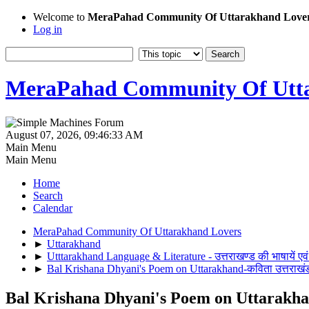
Welcome to
MeraPahad Community Of Uttarakhand Love
Log in
MeraPahad Community Of Utta
August 07, 2026, 09:46:33 AM
Main Menu
Main Menu
Home
Search
Calendar
MeraPahad Community Of Uttarakhand Lovers
►
Uttarakhand
►
Utttarakhand Language & Literature - उत्तराखण्ड की भाषायें एवं
►
Bal Krishana Dhyani's Poem on Uttarakhand-कविता उत्तराखंड 
Bal Krishana Dhyani's Poem on Uttarakhand-क