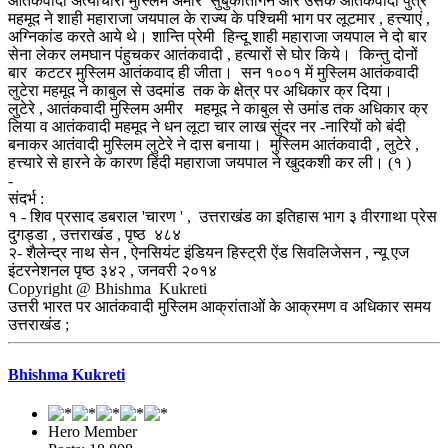
आतंकवादी अत्याचारी मुस्लिम अमीर सुबुकतिगिन और उसके आतंकवादी पुत्र
महमूद ने शाही महाराजा जयपाल के राज्य के पश्चिमी भाग पर लूटमार , हत्त्याएं ,
अग्निकांड करते आये थे। शान्ति प्रेमी हिन्दू शाही महाराजा जयपाल ने दो बार
सेना लेकर लमघान पंहुचकर आतंकवादी , हत्यारों से घोर किये। किन्तु दोनों
बार कटटर मुस्लिम आतंकवाद ही जीता। सन १००१ में मुस्लिम आतंकवादी
लुटेरा महमूद ने काबुल से उदमांड तक के क्षेत्र पर अधिकार क्र दिया।
लुटेरे , आतंकवादी मुस्लिम अमीर महमूद ने काबुल से उमांड तक अधिकार क्र
लिया व आतंकवादी महमूद ने धन लूटा चार लाख सुंदर नर -नारियों को बंदी
बनाकर आतंवादी मुस्लिम लुटेरे ने दास बनाया। मुस्लिम आतंकवादी , लुटेरे ,
हत्त्यारे से हारने के कारण हिंदी महाराजा जयपाल ने खुदकशी कर ली। (१ )
-
संदर्भ :
१ - शिव प्रसाद डबराल 'चारण ' , उत्तराखंड का इतिहास भाग ३ वीरगाथा प्रेस
दुगड्डा , उत्तराखंड , पृष्ठ ४८४
२- शैलेन्द्र नाथ सेन , ऐनसियंट इंडियन हिस्ट्री ऐंड सिवलिजेसन , न्यू एज
इंटरनेशनल पृष्ठ ३४२ , जनवरी २०१४
Copyright @ Bhishma Kukreti
उत्तरी भारत पर आतंकवादी मुस्लिम आक्रांताओं के आक्रमण व अधिकार समय
उत्तराखंड ;
Bhishma Kukreti
Hero Member