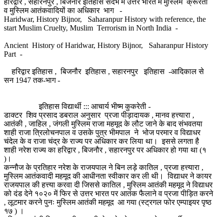
हरिद्वार , सहारनपुर , बिजनौर इतिहास संदर्भ में उत्तर भारत में मुस्लिम क्रूरता
व मुस्लिम आतंकवादियों का अधिकार भाग -
Haridwar, History Bijnor, Saharanpur History with reference, the
start Muslim Cruelty, Muslim Terrorism in North India -
Ancient History of Haridwar, History Bijnor, Saharanpur History
Part -
हरिद्वार इतिहास , बिजनौर इतिहास , सहारनपुर इतिहास -आदिकाल से
सन 1947 तक-भाग -
इतिहास विद्यार्थी ::: आचार्य भीष्म कुकरेती -
डाक्टर शिव प्रसाद डबराल अनुसार प्रजा पीड़ादायक , मानव हत्त्यारा ,
आतंकी , जाहिल , जंगली मुस्लिम राजा महमूद के लौट जाने के बाद संभवतया
शाही राजा त्रिलोचनपाल व उसके पुत्र भीमपाल ने भोज परमार व विद्याधर
चंदेल के व राजा चंद्र के राज्य पर अधिकार कर लिया था। इससे लगता है
शाही नरेश राज्य का हरिद्वार , बिजनौर , सहारनपुर पर अधिकार हो गया था (१
)।
कन्नौज के प्रतिहार नरेश के राजयपाल ने बिन लड़े कातिल , प्रजा हत्त्यारा ,
मुस्लिम आतंकवादी महमूद की आधीनता स्वीकार कर ली थी। विद्याधर ने कायर
राजयपाल की हत्त्या करवा दी जिससे कातिल , मुस्लिम आतंकी महमूद ने विद्याधर
को दंड देने १०२० में फिर से उत्तर भारत पर आतंक फैलाने व प्रजा पीड़ित करने
, लूटमार करने पुनः मुस्लिम आतंकी महमूद आ गया (स्ट्रगल फोर एम्पाइयर पृष्ठ
१७ ) ।