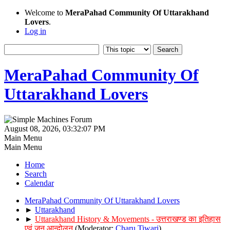
Welcome to
MeraPahad Community Of Uttarakhand
Lovers
.
Log in
MeraPahad Community Of
Uttarakhand Lovers
August 08, 2026, 03:32:07 PM
Main Menu
Main Menu
Home
Search
Calendar
MeraPahad Community Of Uttarakhand Lovers
►
Uttarakhand
►
Uttarakhand History & Movements - उत्तराखण्ड का इतिहास
एवं जन आन्दोलन
(Moderator:
Charu Tiwari
)