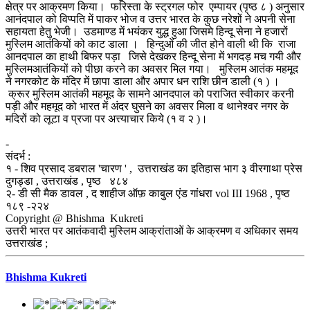
क्षेत्र पर आक्रमण किया। फरिस्ता के स्ट्रगल फोर एम्पायर (पृष्ठ ८ ) अनुसार
आनंदपाल को विप्पति में पाकर भोज व उत्तर भारत के कुछ नरेशों ने अपनी सेना
सहायता हेतु भेजी। उडमाण्ड में भयंकर युद्ध हुआ जिसमे हिन्दू सेना ने हजारों
मुस्लिम आतंकियों को काट डाला । हिन्दुओं की जीत होने वाली थी कि राजा
आनदपाल का हाथी बिफर पड़ा जिसे देखकर हिन्दू सेना में भगदड़ मच गयी और
मुस्लिमआतंकियों को पीछा करने का अवसर मिल गया। मुस्लिम आतंक महमूद
ने नगरकोट के मंदिर में छापा डाला और अपार धन राशि छीन डाली (१ ) ।
क्रूर मुस्लिम आतंकी महमूद के सामने आनदपाल को पराजित स्वीकार करनी
पड़ी और महमूद को भारत में अंदर घुसने का अवसर मिला व थानेश्वर नगर के
मदिरों को लूटा व प्रजा पर अत्त्याचार किये (१ व २ )।
-
संदर्भ :
१ - शिव प्रसाद डबराल 'चारण ' , उत्तराखंड का इतिहास भाग ३ वीरगाथा प्रेस
दुगड्डा , उत्तराखंड , पृष्ठ ४८४
२- डी सी मैक डावल , द शाहीज ऑफ़ काबुल एंड गांधरा vol III 1968 , पृष्ठ
१८९ -२२४
Copyright @ Bhishma Kukreti
उत्तरी भारत पर आतंकवादी मुस्लिम आक्रांताओं के आक्रमण व अधिकार समय
उत्तराखंड ;
Bhishma Kukreti