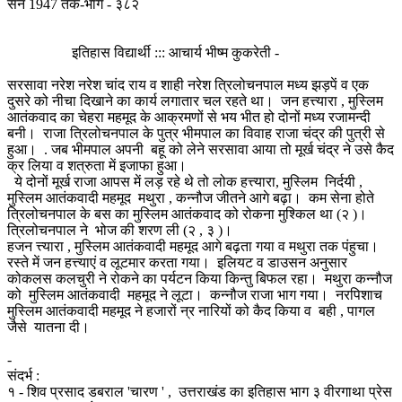
सन 1947 तक-भाग - ३८२
इतिहास विद्यार्थी ::: आचार्य भीष्म कुकरेती -
सरसावा नरेश नरेश चांद राय व शाही नरेश त्रिलोचनपाल मध्य झड़पें व एक
दुसरे को नीचा दिखाने का कार्य लगातार चल रहते था। जन हत्त्यारा , मुस्लिम
आतंकवाद का चेहरा महमूद के आक्रमणों से भय भीत हो दोनों मध्य रजामन्दी
बनी। राजा त्रिलोचनपाल के पुत्र भीमपाल का विवाह राजा चंद्र की पुत्री से
हुआ। . जब भीमपाल अपनी बहू को लेने सरसावा आया तो मूर्ख चंद्र ने उसे कैद
क्र लिया व शत्रुता में इजाफा हुआ।
ये दोनों मूर्ख राजा आपस में लड़ रहे थे तो लोक हत्त्यारा, मुस्लिम निर्दयी ,
मुस्लिम आतंकवादी महमूद मथुरा , कन्नौज जीतने आगे बढ़ा। कम सेना होते
त्रिलोचनपाल के बस का मुस्लिम आतंकवाद को रोकना मुश्किल था (२ )।
त्रिलोचनपाल ने भोज की शरण ली (२ , ३ )।
हजन त्त्यारा , मुस्लिम आतंकवादी महमूद आगे बढ़ता गया व मथुरा तक पंहुचा।
रस्ते में जन हत्त्याएं व लूटमार करता गया। इलियट व डाउसन अनुसार
कोकलस कलचुरी ने रोकने का पर्यटन किया किन्तु बिफल रहा। मथुरा कन्नौज
को मुस्लिम आतंकवादी महमूद ने लूटा। कन्नौज राजा भाग गया। नरपिशाच
मुस्लिम आतंकवादी महमूद ने हजारों न्र नारियों को कैद किया व बही , पागल
जैसे यातना दी।
-
संदर्भ :
१ - शिव प्रसाद डबराल 'चारण ' , उत्तराखंड का इतिहास भाग ३ वीरगाथा प्रेस