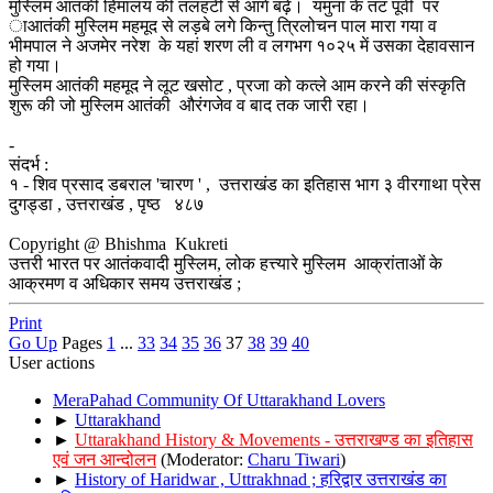
मुस्लिम आतंकी हिमालय की तलहटी से आगे बढ़े। यमुना के तट पूर्वी पर
ाआतंकी मुस्लिम महमूद से लड़बे लगे किन्तु त्रिलोचन पाल मारा गया व
भीमपाल ने अजमेर नरेश के यहां शरण ली व लगभग १०२५ में उसका देहावसान
हो गया।
मुस्लिम आतंकी महमूद ने लूट खसोट , प्रजा को कत्ले आम करने की संस्कृति
शुरू की जो मुस्लिम आतंकी औरंगजेव व बाद तक जारी रहा।
-
संदर्भ :
१ - शिव प्रसाद डबराल 'चारण ' , उत्तराखंड का इतिहास भाग ३ वीरगाथा प्रेस
दुगड्डा , उत्तराखंड , पृष्ठ ४८७
Copyright @ Bhishma Kukreti
उत्तरी भारत पर आतंकवादी मुस्लिम, लोक हत्त्यारे मुस्लिम आक्रांताओं के
आक्रमण व अधिकार समय उत्तराखंड ;
Print
Go Up
Pages
1
...
33
34
35
36
37
38
39
40
User actions
MeraPahad Community Of Uttarakhand Lovers
►
Uttarakhand
►
Uttarakhand History & Movements - उत्तराखण्ड का इतिहास
एवं जन आन्दोलन
(Moderator:
Charu Tiwari
)
►
History of Haridwar , Uttrakhnad ; हरिद्वार उत्तराखंड का