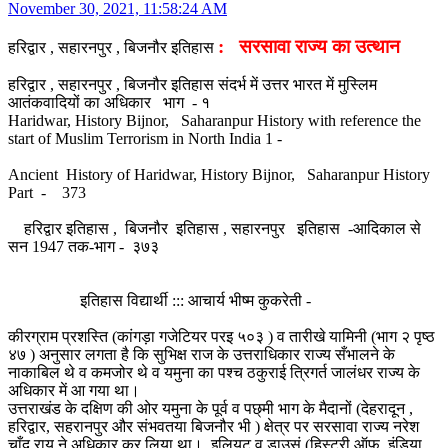
November 30, 2021, 11:58:24 AM
: सरसावा राज्य का उत्थान
हरिद्वार , सहारनपुर , बिजनौर इतिहास
हरिद्वार , सहारनपुर , बिजनौर इतिहास संदर्भ में उत्तर भारत में मुस्लिम
आतंकवादियों का अधिकार भाग - १
Haridwar, History Bijnor, Saharanpur History with reference the
start of Muslim Terrorism in North India 1 -
Ancient History of Haridwar, History Bijnor, Saharanpur History
Part - 373
हरिद्वार इतिहास , बिजनौर इतिहास , सहारनपुर इतिहास -आदिकाल से
सन 1947 तक-भाग - ३७३
इतिहास विद्यार्थी ::: आचार्य भीष्म कुकरेती -
कीरग्राम प्रशस्ति (कांगड़ा गजेटियर परइ ५०३ ) व तारीखे यामिनी (भाग २ पृष्ठ
४७ ) अनुसार लगता है कि सुभिक्ष राज के उत्तराधिकार राज्य सँभालने के
नाकाबिल थे व कमजोर थे व यमुना का पश्च ठकुराई त्रिगर्त जालंधर राज्य के
अधिकार में आ गया था।
उत्तराखंड के दक्षिण की ओर यमुना के पूर्व व पछ्मी भाग के मैदानों (देहरादून ,
हरिद्वार, सहरानपुर और संभवतया बिजनौर भी ) क्षेत्र पर सरसावा राज्य नरेश
चाँद राय ने अधिकार कर लिया था। इलियट व डाउसं (हिस्ट्री ऑफ इंडिया