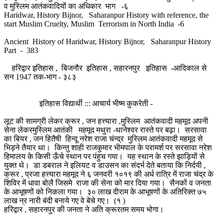
व मुस्लिम आतंकवादियों का अधिकार भाग -६
Haridwar, History Bijnor, Saharanpur History with reference, the
start Muslim Cruelty, Muslim Terrorism in North India -6
Ancient History of Haridwar, History Bijnor, Saharanpur History
Part - 383
हरिद्वार इतिहास , बिजनौर इतिहास , सहारनपुर इतिहास -आदिकाल से
सन 1947 तक-भाग - ३८३
इतिहास विद्यार्थी ::: आचार्य भीष्म कुकरेती -
लूट की सामग्री लेकर क्रूर , जन हत्त्यारा ,मुस्लिम आतंकवादी महमूद अपनी
सेना लेकरमुस्लिम आतंकी महमूद मथुरा -थानेश्वर रास्ते पर बढ़ा। सरसावा
का बियर , जन हितैषी हिन्दू नरेश राजा चंन्द्र मुस्लिम आतंकवादी महमूद से
भिड़ने तैयार था। किन्तु शाही राजकुमार भीमपाल के परामर्श पर सरसावा नरेश
हिमालय के किसी ऊँचे स्थान पर पंहुच गया। यह स्थान के रस्ते झाड़ियों से
युक्त थे। डा डबराल ने इलियट व डाउसन का संदर्भ देते बताया कि निर्दयी ,
क्रूर , प्रजा हत्त्यारा महमूद ने ६ जनवरी १०१९ की अर्ध रात्रि में राजा चंद्र के
शिविर में धावा बोलै जिसमे राजा की सेना को मार दिया गया। सैनकों व जनता
के आभूषणों को निकला गया। ३० लाख दीराम के आभूषणों के अतिरिक्त ७५
लाख न्र नारी बंदी बनाये गए वे बेचे गए। (१ )
हरिद्वार , सहारनपुर की जनता ने अति क्रूरतम समय भोगा।