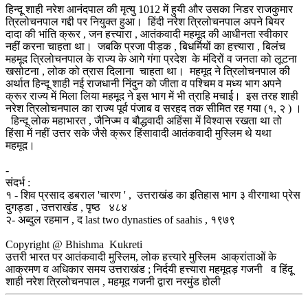
हिन्दू शाही नरेश आनंदपाल की मृत्यु 1012 में हुयी और उसका निडर राजकुमार
त्रिलोचनपाल गद्दी पर नियुक्त हुआ। हिंदी नरेश त्रिलोचनपाल अपने बियर
दादा की भांति क्रूर , जन हत्त्यारा , आतंकवादी महमूद की आधीनता स्वीकार
नहीं करना चाहता था। जबकि प्रजा पीड़क , बिधर्मियों का हत्त्यारा , बिलंच
महमूद त्रिलोचनपाल के राज्य के आगे गंगा प्रदेश के मंदिरों व जनता को लूटना
खसोटना , लोक को त्रास दिलाना चाहता था। महमूद ने त्रिलोचनपाल की
अर्थात हिन्दू शाही नई राजधानी निंदुन को जीता व पश्चिम व मध्य भाग अपने
क्रूर राज्य में मिला लिया महमूद ने इस भाग में भी त्राहि मचाई। इस तरह शाही
नरेश त्रिलोचनपाल का राज्य पूर्व पंजाब व सरहद तक सीमित रह गया (१, २ ) ।
हिन्दू लोक महाभारत , जैनिज्म व बौद्धवादी अहिंसा में विश्वास रखता था तो
हिंसा में नहीं उत्तर सके जैसे क्रूर हिंसावादी आतंकवादी मुस्लिम थे यथा
महमूद।
-
संदर्भ :
१ - शिव प्रसाद डबराल 'चारण ' , उत्तराखंड का इतिहास भाग ३ वीरगाथा प्रेस
दुगड्डा , उत्तराखंड , पृष्ठ ४८४
२- अब्दुल रहमान , द last two dynasties of saahis , १९७९
Copyright @ Bhishma Kukreti
उत्तरी भारत पर आतंकवादी मुस्लिम, लोक हत्त्यारे मुस्लिम आक्रांताओं के
आक्रमण व अधिकार समय उत्तराखंड ; निर्दयी हत्त्यारा महमूदड़ गजनी व हिंदू
शाही नरेश त्रिलोचनपाल , महमूद गजनी द्वारा नरमुंड होली