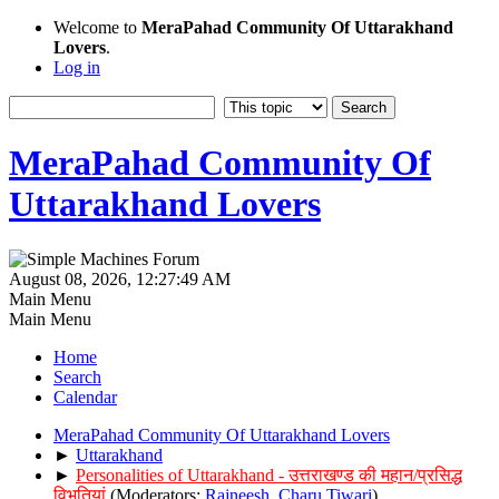
Welcome to
MeraPahad Community Of Uttarakhand
Lovers
.
Log in
MeraPahad Community Of
Uttarakhand Lovers
August 08, 2026, 12:27:49 AM
Main Menu
Main Menu
Home
Search
Calendar
MeraPahad Community Of Uttarakhand Lovers
►
Uttarakhand
►
Personalities of Uttarakhand - उत्तराखण्ड की महान/प्रसिद्ध
विभूतियां
(Moderators:
Rajneesh
,
Charu Tiwari
)