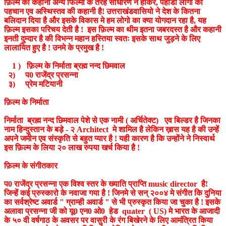
फ़िल्म की कहानी अन्य फिल्मो के तरह साधारण न होकर, पहाडी लोगो की
पहचान एव अस्थिस्तव की कहानी है! उत्तराखंडवासियो ने देश के कितना
बलिदान दिया है और इसके विकास मे हम लोगो का क्या योगदान रहा है, यह
फ़िल्म इसका परिचय देती है ! इस फ़िल्म का थीम इतना जबरदस्त है और कहानी
इनती दुम्दार है की विभन्न महान हस्तिया स्वतः इसके साथ जुड़ने के लिए
लालायित हुए है ! उनमे के प्रमुख है !
1 ) फ़िल्म के निर्माता ब्रह्म नन्द छिमवाल
२) प0 राजेंद्र प्रसन्ना
३) प्रेम मटियानी
फ़िल्म के निर्माता
निर्माता ब्रह्म नन्द छिमवाल पेशे से एक नामी ( अर्चितेक्ट) एव बिल्डर है जिनका
नाम हिन्दुस्तान के बड़े - २ Architect मे शामिल है लेकिन ख़ास यह है की उन्हें
अपने जमीन एव संस्कृति से बहुत प्यार है ! यही कारण है कि उन्होंने ने निस्वार्थ
इस फ़िल्म के लिया २० लाख रुपया खर्च किया है !
फ़िल्म के संगीतकार
प0 राजेंद्र प्रसन्ना एक विश्व स्तर के ख्याति प्राप्ति music director है!
जिन्हें कई प्रुस्कारो के नवाजा गया है ! जिनमे से सन् २००४ मे संगीत कि दुनिया
का सर्वश्रेष्ट अवार्ड " ग्राम्ही अवार्ड " से भी प्रुस्कृत किया जा चुका है ! इसके
अलावा प्रसन्ना जी को यू0 एन0 ओ0 हेड quater ( US) मे भारत के आजादी
के ५० वी वर्षगाठ के अवसर पर वासुरी के रंग बिखेरने के लिए आमंत्रित किया