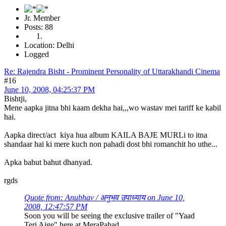
Jr. Member
Posts: 88
Location: Delhi
Logged
Re: Rajendra Bisht - Prominent Personality of Uttarakhandi Cinema
#16
June 10, 2008, 04:25:37 PM
Bishtji,
Mene aapka jitna bhi kaam dekha hai,,,wo wastav mei tariff ke kabil
hai.
Aapka direct/act kiya hua album KAILA BAJE MURLi to itna
shandaar hai ki mere kuch non pahadi dost bhi romanchit ho uthe...
Apka bahut bahut dhanyad.
rgds
Quote from: Anubhav / अनुभव उपाध्याय on June 10,
2008, 12:47:57 PM
Soon you will be seeing the exclusive trailer of "Yaad
Teri Aige" here at MeraPahad.