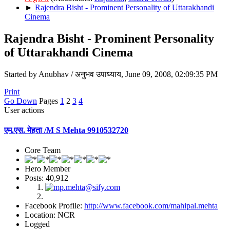
►
Rajendra Bisht - Prominent Personality of Uttarakhandi
Cinema
Rajendra Bisht - Prominent Personality
of Uttarakhandi Cinema
Started by Anubhav / अनुभव उपाध्याय, June 09, 2008, 02:09:35 PM
Print
Go Down
Pages
1
2
3
4
User actions
एम.एस. मेहता /M S Mehta 9910532720
Core Team
Hero Member
Posts: 40,912
Facebook Profile:
http://www.facebook.com/mahipal.mehta
Location: NCR
Logged