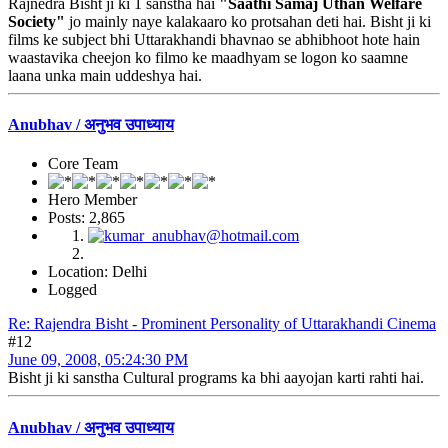
Rajnedra Bisht ji ki 1 sanstha hai
"Saathi Samaj Uthan Welfare
Society"
jo mainly naye kalakaaro ko protsahan deti hai. Bisht ji ki
films ke subject bhi Uttarakhandi bhavnao se abhibhoot hote hain
waastavika cheejon ko filmo ke maadhyam se logon ko saamne
laana unka main uddeshya hai.
Anubhav / अनुभव उपाध्याय
Core Team
Hero Member
Posts: 2,865
Location: Delhi
Logged
Re: Rajendra Bisht - Prominent Personality of Uttarakhandi Cinema
#12
June 09, 2008, 05:24:30 PM
Bisht ji ki sanstha Cultural programs ka bhi aayojan karti rahti hai.
Anubhav / अनुभव उपाध्याय