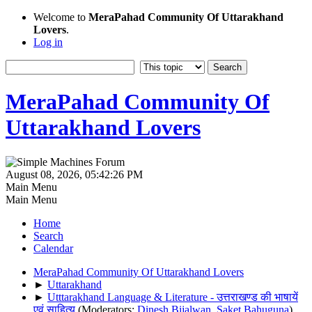
Welcome to
MeraPahad Community Of Uttarakhand
Lovers
.
Log in
MeraPahad Community Of
Uttarakhand Lovers
August 08, 2026, 05:42:26 PM
Main Menu
Main Menu
Home
Search
Calendar
MeraPahad Community Of Uttarakhand Lovers
►
Uttarakhand
►
Utttarakhand Language & Literature - उत्तराखण्ड की भाषायें
एवं साहित्य
(Moderators:
Dinesh Bijalwan
,
Saket Bahuguna
)