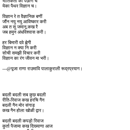
भौतिकता की पछांण च
येका पैथर विज्ञान च।
विज्ञान रे त वैज्ञानिक बणीं
जौंन नयु नयु आविष्कार करी
अब त सु जमानू कख रै
जब हमुन अंधविश्वास करी।
हर बिमारी दवे ह्वेगी
विज्ञान न क्या नि करी
सोची समझी विचार करी
विज्ञान का रंग जीवन मा भरी।
---@पूजा राणा राउमावि पालाकुराली रूद्रप्रयाग।
बदली बदली सब कुछ बदली
रीति-रिवाज कख हरचि गैन
बदली गैन मोर संगाड़
कख गैन होला खोळी द्वार।
बदली बदली कपड़ो रिवाज
कुर्ता पैजामा कख दिख्याणा आज