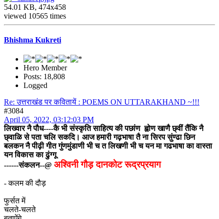
54.01 KB, 474x458
viewed 10565 times
Bhishma Kukreti
Hero Member
Posts: 18,808
Logged
Re: उत्तराखंड पर कवितायें : POEMS ON UTTARAKHAND ~!!!
#3084
April 05, 2022, 03:12:03 PM
लिख्वार नै पौध----कै भी संस्कृति साहित्य की पछांण ह्वोण खाणै छ्वीं तैंकि नै
छ्वाळि से पता चलि सकदि। आज हमारी गढ़भाषा तै ना सिरप सुंण्ढा छिन
बलकन नै पीढ़ी गीत गुंणमुंडाणी भी च त लिखणी भी च यन मा गढभाषा का वास्ता
यन विकास का ढुंग्गू
अश्विनी गौड़ दानकोट रूद्रप्रयाग
------संकलन--@
- कलम की दौड़
फुर्सत में
चलते-चलते
बताऐंगे