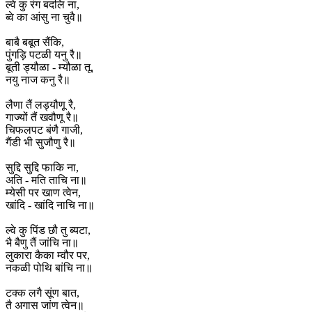
ल्वे कु रंग बदलि ना,
ब्वे का आंसु ना चुवै॥
बाबै बबूत सैंकि,
पुंगड़ि पटळी यनु रै॥
बूती ड्यौळा - म्यौळा तू,
नयु नाज कनु रै॥
लैणा तैं लड्यौणू रै,
गाज्यों तैं खवौणू रै॥
चिफलपट बंणै गाजी,
गैंडी भी सुजौणु रै॥
सुद्दि सुद्दि फाकि ना,
अति - मति ताचि ना॥
म्येसी पर खाण त्वेन,
खांदि - खांदि नाचि ना॥
ल्वे कु पिंड छौ तु ब्यटा,
भै बैणु तैं जांचि ना॥
लुकारा कैका म्वौर पर,
नकळी पोथि बांचि ना॥
टक्क ‌लगै सूंण बात,
तै अगास जांण त्वेन॥