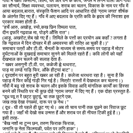
गाँवों में खेती किसानी, शिल्प, घर और वन के कार्य, जंगल में लगने वाली आग गाँवों
का सौन्दर्य, शिक्षा व्यवस्था, पलायन, शराब का चलन, विकास के नाम पर गाँव में
आया बदलाव,बारात, संस्कृति फैशन आदि पर आधारित दोहे 'ग्राम जगत' शीर्षक
के अंतर्गत दिए गए हैं। गाँव में आए बदलाव के प्रति कवि के हृदय की निराशा इस
प्रकार व्यक्त होती है-
''हर्चे आरु, अखोड़, स्यो,कख छिन तिमला पात,
दीन द्वफरि गढ़वाळ मा, पोड़गे औंसि रात''।
(आड़ू, अखरोट,सेब खो गए हैं। तिमिले के पत्तों का प्रयोग अब कहाँ ? लगता है
कि गढ़वाल में दिन दोपहर में ही अमावस्या की रात्रि आ चुकी है।)''
समाचार पत्रों और टी.वी. चैनलों के माध्यम से समय-समय पर पहाड़ में मोटर
दुर्घटनाओं के दुखदाई समाचार सुनने को मिलते रहते हैं। कवि लोगों को यहाँ
देखभाल कर चलने की सलाह देता है-
'' खबर असगुनी टी.वी. पर, कळेजी ह्वे थथराट,
पाड़ मा लम्डे गाड़ि फिर, औंके हीट्यां बाट''।
( दूरदर्शन पर बहुत बुरी खबर आ रही है। कलेजा थरथरा रहा है। सुना है कि
पहाड़ में फिर कोई गाड़ी गिर गई है। मित्रो! रास्तों में देखभाल कर चलना।)
गाँवों में बढ़ रहे शराब के चलन और इसके विवाह आदि मांगलिक कार्यों का हिस्सा
बनने की स्थिति पर भी कुछ दोहे 'ग्राम जगत' में दिए गए हैं। एक दोहा प्रस्तुत है-
''दूध घ्यू त रै छट्ट छुट्यूं, चा तक छुटगे एक,
जख तख देखा रंगळ्यां, दारू पर छ नेथ।''
( दूध - घी तो पहले ही छूट गए थे। अब तो चाय पानी तक पूछने का रिवाज छूट
गया है। जहाँ भी देखो सब उन्मत्त हैं और शराब पर ही नीयत टिकी हुई है।)
इसी तरह-
''बैख नशों मा टुन्न छन, तरुण फिराक फिराक,
जनानि छ नेता फिल्म्यळी, पर्वत पर लगि हाक''।