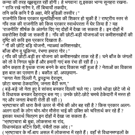
कन्या की तरह खूबसूरत रही होगी। हे भगवान! तू इसका भाग्य सुनहरा रखना-
'' राजि रखे नारैण रे, तीं बिचार्यो तकदीर,
तनि कबि कनि रै छै अहा, मेरि बुडिळी तस्वीर।''
राजनीति किस प्रकार मूल्यविहीनता की शिकार हो चुकी है ? राष्ट्रीय स्तर से
गाँव तक की राजनीति को किस प्रकार स्वार्थपरता ने घेर लिया है ? यह
'राजनीति' शीर्षक के अंतर्गत दिए गए दोहों में देखा जा सकता है। इन दोहों में
वक्रोक्ति देखी जा सकती है। गाँव की छोटी-बड़ी योजनाओं पर कमीशनखोरों की
दृष्टि को कवि इस प्रकार दिखाता है-
'' गौं की छोटि बड़ि योजनौ, न्याळ्यां कमिशनखोर,
बाँजा बौण वु घूळिग्या, रंभणा हमारा गोर।''
( गाँव की छोटी-बड़ी हर योजना को कमीशनखोर ताक रहे हैं। घने बाँज के जंगलों
को तो वे निगल चुके हैं और हमारी गाएं बस रंभा ही रही हैं।)
कौन कहता है पृथक राज्य बनने के बाद विकास नहीं हुआ है ? नेताओं का विकास
इस बात का प्रमाण है। बकौल डॉ. अपछ्याण-
''सगत नेता दिल्ली गै, ढुपढुप्य देरादूण,
छोटा चमचा ठेकदारिम्, जनता बैठी रूण,''
( बड़े-बड़े जो नेता हुए वे सांसद बनकर दिल्ली चले गए। उनसे थोड़ा छोटे जो थे
वे विधायक बनकर देहरादून बस गए। उनके छोटे-छोटे चमचे ठेकेदारी में मस्त हो
गए और जनता बेचारी रोती ही रही।)
भ्रष्टाचार की धारा कैसे ऊपर से नीचे की ओर बह रही है ? किस प्रकार अलग-
अलग दलों के लोग चोर-चोर मौसेरा भाई की उक्ति को चरितार्थ कर रहे हैं ?
इसका यथार्थ चित्रण इन दोहों में देखा जा सकता है-
''भ्रष्टाचारा ब्वे बुबा, लोकसभा मा रांद,
विधानमंडल बटिन छिरी, पंचैतों तक आंद।''
( भ्रष्टाचार के माँ-बाप असल में लोकसभा में रहते हैं। वहाँ से विधानमण्डलों के