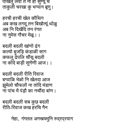
पाखलु लवा त नौं ही सुण्यू च
ताकुली चरखा कु भग्यान बूणु।
हरची हरची खेल कौथिग
अब कख लगदू तन बिखोत्यूं थोळु
अब नि दिखेंदि तन रंगत
ना नुमेस गौचर मेळू।।
बदली बदली खांणो ढंग
कल्यो बुजड़ि कंडाळी साग
कफलु ढेपलि चौंसू बदली
ना कोदे बाड़ी सुणेणी आज।।
बदली बदली रीति रिवाज
बग्वाळि भेळो नि खेलदा आज
झुमेलो चौफलों ना तांदि मंडाण
ना पांच भै पंड़ौ का नचौंदा बांण।
बदली बदली सब कुछ बदली
रीति-रिवाज कख हरचि गैन
नेहा, गंगतल अगस्त्यमुनि रुद्रप्रयाग