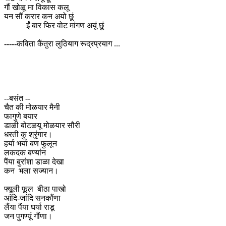
गौं खोळू मा विकास कलू
यन सौं करार कन अयो छूं
ईं बार फिर वोट मांगण अयूं छूं
-----कविता कैंतुरा लुठियाग रूद्रप्रयाग ...
--बसंत --
चैत की मोळयार मैनी
फागुणे बयार
डाळी बोटळयू मोळयार सौरी
धरती कु श्रृंगार।
हर्या भर्या बण फुलून
लकदक बण्यांन
पैंया बुरांशा डाळा देखा
कन भला सज्यान।
फ्यूली फूल बीठा पाखो
आंदि-जांदि सनकौंणा
लैंया पैंया घर्या राडू
जन पुगण्यूं गौंणा।