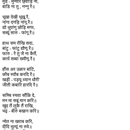
मुंड - मुन्यार छ्वोड़ि ना,
बाडि ना तु , नन्नु रै॥
भूखा देखी भूखू रै,
नांगा दगड़ि नांगू रै॥
द्यो धुपांणु छोड़ि मगर,
सब्यूं सारु - फांगू रै॥
हाथ सम रौखि सदा,
बांटु - फांटु द्यौणू रै॥
फारु - रै तु जै ना कैतैं,
कार्य सब्वा ख्यौणू रै॥
हौंस अर उळार बांटि,
कौब स्वौब करदि रै॥
खड़ी - पड्यू ध्यान धौरी'
जीती कबारि हारदि रै॥
सच्चि स्यवा सौंळि दे,
मन मा सबूं मान करि॥
खुद तैं लुकै तैं राखि,
भढ़ - बीरुं बखान करि॥
न्येत ना खराब करि,
दीदि भुल्यूं ना रुवे॥