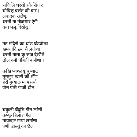
सजिलि धरती सौं-सिंगार
चौदिसू बसंत की बार।
लकदक खतेंणू
धरती मा मोळयार ऐगी
कन भलू दिखेणू।
मठ मंदिरों का घांड घंडवोळा
खमणांदि छन धै लगोणा
धरती माता कु सज देखीतै
ढोल दमौ नौबती बजौणा।
कखि फ्वथ्ळयू चुंच्याट
गुणमुण म्वारी की भौंण
हरी बुग्याळ मा पसर्या
पौन पंछी गाजी धौन
चकुली घेंदुडि गीत लांणी
कफ्फू हिलांश गैल
मायादार माया लगांणा
घणी डाल्यूं का छैल