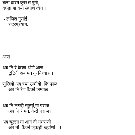
भला करम कुछ त पुगौ,
दगड़ा मा क्या ल्ह्याण त्वेन॥
:- ललित गुसांई
रुद्रप्रयाग.
आस
अब नि रे केका औणे आस
टूटिगी अब मन कु विश्वास।।
सुखिगी अब स्या उम्मीदों कि डाळ
अब नि रैण कैकी जग्वाळ।
अब नि लगदी खुट्यूं मा पराज
अब नि रे मन, केसे नराज़।।
अब चुल्ला मा आग नी भभरांणी
अब नी कैकी जुकड़ी खुदांणी।।