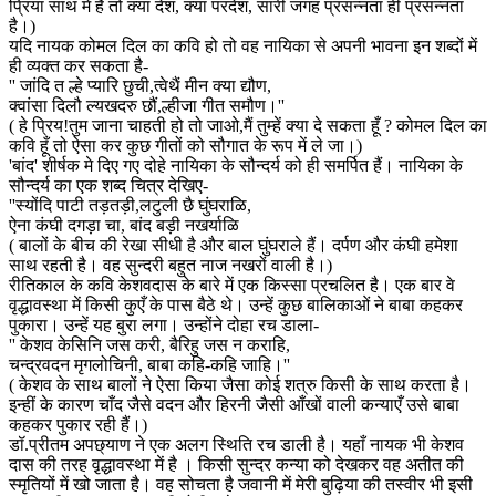
प्रिया साथ में है तो क्या देश, क्या परदेश, सारी जगह प्रसन्नता ही प्रसन्नता
है।)
यदि नायक कोमल दिल का कवि हो तो वह नायिका से अपनी भावना इन शब्दों में
ही व्यक्त कर सकता है-
'' जांदि त ल्हे प्यारि छुची,त्वेथैं मीन क्या द्यौण,
क्वांसा दिलौ ल्यखदरु छौं,ल्हीजा गीत समौण।''
( हे प्रिय!तुम जाना चाहती हो तो जाओ,मैं तुम्हें क्या दे सकता हूँ ? कोमल दिल का
कवि हूँ तो ऐसा कर कुछ गीतों को सौगात के रूप में ले जा।)
'बांद' शीर्षक मे दिए गए दोहे नायिका के सौन्दर्य को ही समर्पित हैं। नायिका के
सौन्दर्य का एक शब्द चित्र देखिए-
''स्योंदि पाटी तड़तड़ी,लटुली छै घुंघराळि,
ऐना कंघी दगड़ा चा, बांद बड़ी नखर्याळि
( बालों के बीच की रेखा सीधी है और बाल घुंघराले हैं। दर्पण और कंघी हमेशा
साथ रहती है। वह सुन्दरी बहुत नाज नखरों वाली है।)
रीतिकाल के कवि केशवदास के बारे में एक किस्सा प्रचलित है। एक बार वे
वृद्धावस्था में किसी कुएँ के पास बैठे थे। उन्हें कुछ बालिकाओं ने बाबा कहकर
पुकारा। उन्हें यह बुरा लगा। उन्होंने दोहा रच डाला-
'' केशव केसिनि जस करी, बैरिहु जस न कराहि,
चन्द्रवदन मृगलोचिनी, बाबा कहि-कहि जाहि।''
( केशव के साथ बालों ने ऐसा किया जैसा कोई शत्रु किसी के साथ करता है।
इन्हीं के कारण चाँद जैसे वदन और हिरनी जैसी आँखों वाली कन्याएँ उसे बाबा
कहकर पुकार रही हैं।)
डॉ.प्रीतम अपछ्याण ने एक अलग स्थिति रच डाली है। यहाँ नायक भी केशव
दास की तरह वृ़द्धावस्था में है । किसी सुन्दर कन्या को देखकर वह अतीत की
स्मृतियों में खो जाता है। वह सोचता है जवानी में मेरी बुढ़िया की तस्वीर भी इसी