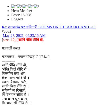
Hero Member
Posts: 18,808
Logged
Re: उत्तराखंड पर कवितायें : POEMS ON UTTARAKHAND ~!!!
#3082
May 27, 2021, 04:23:15 AM
[
size=12pt]
खांदि पींदि सींदि दौ,
गढवाली गज़ल
-
गजलकार – पयास पोखड़ा[/b][/size]
-----------
खांदि पींदि सींदि दौ,
आंखि किलै तींदि रौ ।
बिसर्यामा छवां अब,
कैका बाना जींदि रौ ।
त्यारा विसवास फरै,
सदनि बिस पींदि रौ ।
सुपिन्यौ मा दिखेली,
मि दिनमान सींदि रौ ।
सच ब्वाल झूट ब्वाल,
मि त्यारा सौं लींदि रौ ।