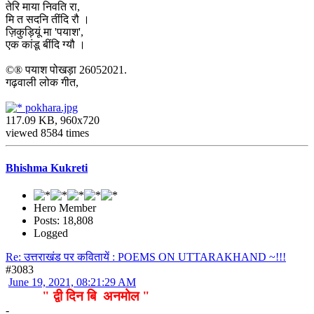
तेरि माया निवति रा,
मि त सदनि तींदि रौ ।
ज़िकुड़ियूं मा 'पयाश',
एक कांडू बींदि ग्यौ ।
©® पयाश पोखड़ा 26052021.
गढ़वाली लोक गीत,
pokhara.jpg
117.09 KB, 960x720
viewed 8584 times
Bhishma Kukreti
Hero Member
Posts: 18,808
Logged
Re: उत्तराखंड पर कवितायें : POEMS ON UTTARAKHAND ~!!!
#3083
June 19, 2021, 08:21:29 AM
" द्वी दिन बि अनमोल "
-