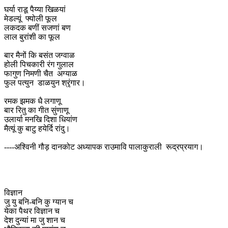
घर्या राडू पैय्या खिळयां
मेडल्यूं फ्योली फूल
लकदक बणीं सजणां बण
लाल बुरांशी का फूल
बार मैनों कि बसंत जग्वाळ
होली पिचकारी रंग गुलाल
फागुण निमणी चैत अग्याळ
फुल पत्युन डाळयुन श्रृंगार।
रमक झमक धै लगाणू
बार रितु का गीत सुंणाणू
उलार्या मनखि दिशा धियांण
मैत्यूं कु बाटु हयेर्दि रांदु।
----अश्विनी गौड़ दानकोट अध्यापक राउमावि पालाकुराली रूद्रप्रयाग।
विज्ञान
जु यु बनि-बनि कु ग्यान च
येका पैथर विज्ञान च
देश दुन्यां मा जु शान च