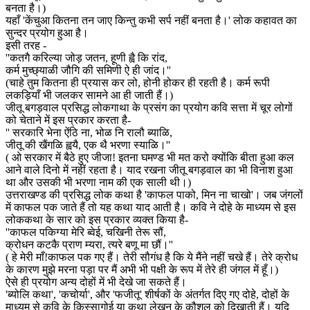
बनता है।)
यहाँ 'केंचुआ कितना तन जाए किन्तु कभी सर्प नहीं बनता है।' लोक कहावत का
सुन्दर प्रयोग हुआ है।
इसी तरह -
''कतगै करिल्या जोड़ जतन, हूणी ह्वै कि रांद,
कर्म मुच्छ्याळी जौगि की समिणी ऐ ही जांद।''
(चाहे तुम कितना ही प्रयास कर लो, होनी होकर ही रहती है। कर्म रूपी
लकड़ियाँ भी जलकर सामने आ ही जाती हैं।)
जीतू बगड़वाल प्रसिद्ध लोकगाथा के प्रसंग का प्रयोग कवि सत्ता में चूर लोगों
को चेताने में इस प्रकार करता है-
'' सरकारि भेना ऐंठि ना, भोळ नि रालौ ब्याळि,
जीतू की खैंगळि ह्वयै, एक थै भरणा स्याळि।''
( ओ सरकार में बैठे हुए जीजा! इतना घमण्ड भी मत करो क्योंकि बीता हुआ कल
आने वाले दिनो में नहीं रहता है। याद रखना जीतू बगड़वाल का भी विनाश हुआ
था और उसकी भी भरणा नाम की एक साली थी।)
उत्तराखण्ड की प्रसिद्ध लोक कथा है 'काफल पाको, मिन ना चाखो'। जब जंगलों
में काफल पक जाते हैं तो यह कथा याद आती है। कवि ने दोहे के माध्यम से इस
लोककथा के सार को इस प्रकार व्यक्त किया है-
''काफल पकिग्या मेरि ब्वेई, चखिनी तेरू सौं,
क्रोधन कटकै प्राण म्यरा, त्यरे बणू मा छौं।''
( हे मेरी माँ!काफल पक गए हैं। तेरी सौगंध है कि ये मैंने नहीं चखे हैं। तेरे क्रोध
के कारण मुझे मरना पड़ा पर मैं अभी भी पक्षी के रूप में तेरे ही जंगल में हूँ।)
ऐसे ही प्रयोग अन्य दोहों में भी देखे जा सकते हैं।
'ब्योलि कथा', 'कचोर्या', और 'फजीतू' शीर्षकों के अंतर्गत दिए गए दोहे, दोहों के
माध्यम से कवि के किस्सागोई या कथा लेखन के कौशल को दिखाती हैं। यदि