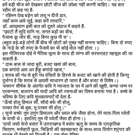
हमें बड़ी चीज को देखकर छोटी चीज की उपेक्षा नहीं करनी चाहिए। यह बात
रहीम यों कह गए हैं-
'' रहिमन देख बड़ेन को लघु न दीजै डार,
जहाँ काम आवे सुई, कहा करै तरवारि,''
डॉ. अपछ्याण इसी बात को दूसरे अंदाज में कहते हैं-
''छ्वटों तैं सुदि मानि ना, सगत बड़ों का बीच,
पैजामा कू जोर बी, नाड़ु बिगर कुछ नी च''।
(बहुत बड़े-बड़े लोगों के बीच भी छोटों को तुच्छ नहीं मानना चाहिए। बिना दो रुपए
के नाड़े के सौ रुपए के पैजामें का भी कोई मोल नहीं होता ।)
इस नीतिपरक दोहे में नैतिक मूल्य के साथ ही व्यंग्य की सरसराहट महसूस की जा
सकती है-
'' दारू बास से जादा बुरी, बजट खयां की बास,
एक बणांदो आम अर हैकु बणांदो खास,''
( शराब की गंध से बुरी गंध वंचितों के हिस्से के बजट को खाने की होती है किन्तु
दुर्भाग्य है कि शराब से आदमी साधारण हो जाता है और बजट से विशेष।)
'बचपन' शीर्षक के अंतर्गत कवि ने नवजात के घर में आने की खुशी, कन्या जन्म पर
प्रसन्नता, बालपन की यादों आदि को रचनाओं का विषय बनाया गया है। बच्चे के
भविष्य के लिए कवि शुभकामनाएँ यों देता है-
''ऊँचो होलु हिमाल सीं, सौदो बर्फ सी होलु,
परबत तेरा ब्वे बुबा, तू परबत सी होलु।''
( सुनो बच्चे! तुम उत्तुंग हिमालय और धवल बर्फ जैसा होना, तेरे माता-पिता पर्वतों
के वासी थे। इसलिए तुम भी पर्वर्तों जैसा ही होना।)
'दायों जसो फेरो बसंत' में उत्तराखण्ड में बसंत ऋतु के समय के प्राकृतिक
चित्रण, मनोहारी फूल, चिड़ियों की चहचहाचट के साथ-साथ वियोग श्रृंगार की
झलक भी देखने को मिलती है। एक दोहा देखिए-