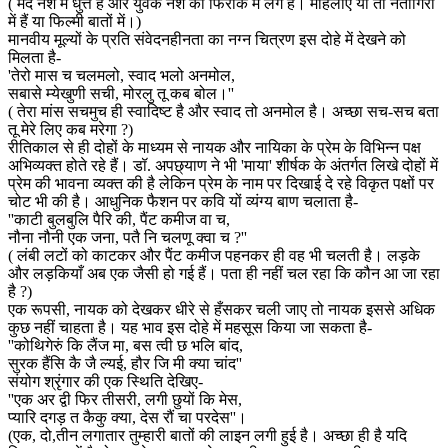
( मर्द नशे में धुत्त हैं और युवक नशे की फिराक में लगे हैं। महिलाएं या तो नेतागिरी
में हैं या फिल्मी बातों में।)
मानवीय मूल्यों के प्रति संवेदनहीनता का नग्न चित्रण इस दोहे में देखने को
मिलता है-
'तेरो मास च चलमलो, स्वाद भलो अनमोल,
सबासे म्येखुणी सची, मोरलु तू कब बोल।''
( तेरा मांस सचमुच ही स्वादिष्ट है और स्वाद तो अनमोल है। अच्छा सच-सच बता
तू मेरे लिए कब मरेगा ?)
रीतिकाल से ही दोहों के माध्यम से नायक और नायिका के प्रेम के विभिन्न पक्ष
अभिव्यक्त होते रहे हैं। डॉ. अपछ्याण ने भी 'माया' शीर्षक के अंतर्गत लिखे दोहों में
प्रेम की भावना व्यक्त की है लेकिन प्रेम के नाम पर दिखाई दे रहे विकृत पक्षों पर
चोट भी की है। आधुनिक फैशन पर कवि यों व्यंग्य बाण चलाता है-
''काटी बुलबुलि पैरि की, पैंट कमीज वा च,
नौना नौनी एक जना, पतै नि चलणू क्वा च ?''
( लंबी लटों को काटकर और पैंट कमीज पहनकर ही वह भी चलती है। लड़के
और लड़कियाँ अब एक जैसी हो गई हैं। पता ही नहीं चल रहा कि कौन आ जा रहा
है ?)
एक रूपसी, नायक को देखकर धीरे से हँसकर चली जाए तो नायक इससे अधिक
कुछ नहीं चाहता है। यह भाव इस दोहे में महसूस किया जा सकता है-
''कोथिगेरुं कि लैंज मा, बस त्वी छ भलि बांद,
सुरक हैंसि कै जै ल्यई, हौर जि मी क्या चांद''
संयोग श्रृंगार की एक स्थिति देखिए-
''एक अर द्वी फिर तीसरी, लगी छुयों कि मेस,
प्यारि दगड़ त कैकु क्या, देस रौं चा परदेस''।
(एक, दो,तीन लगातार तुम्हारी बातों की लाइन लगी हुई है। अच्छा ही है यदि