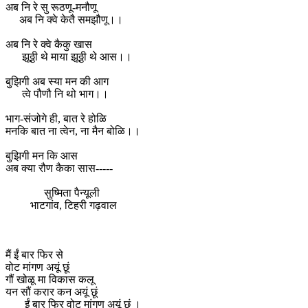
अब नि रे सु रूठणू-मनौणू
अब नि क्वे केतै समझौणू।।
अब नि रे क्वे कैकु खास
झूठ्ठी थे माया झूठ्ठी थे आस।।
बुझिगी अब स्या मन की आग
त्वे पौणौ नि थो भाग।।
भाग-संजोगे ही, बात रे होळि
मनकि बात ना त्वेन, ना मैन बोळि।।
बुझिगी मन कि आस
अब क्या रौण कैका सास-----
सुष्मिता पैन्यूली
भाटगांव, टिहरी गढ़वाल
मैं ईं बार फिर से
वोट मांगण अयूं छूं
गौं खोळू मा विकास कलू
यन सौं करार कन अयूं छूं
ईं बार फिर वोट मांगण अयूं छूं ।