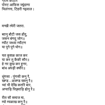
ग्राम कोठार
पोस्ट आफिस ज्यूंदाणा
भिलंगना, टिहरी गढ़वाल।
मन्खी त्येरी जतरा.
ब्वानु बौटी जस होंदु,
जसन बंणदु जोग॥
म्यौट जथ्या म्यौटण
या पुगे पुगे भोग॥
यत कुशळ काज कर
या कर तु कैकी सौर॥
हे नर कुछ कर हुनर,
बांध अपड़ी क्यौर॥
धुंणसा - पुंणसी कनु रै,
खण्ड - अजण्ड ख्यनु रै॥
भ्वां भी देखि कतरि बार,
अग्वाड़ि पिछ्वाड़ि ह्येनु रै॥
रीत सौ समाज मा,
म्यो म्यळाख कनु रै॥