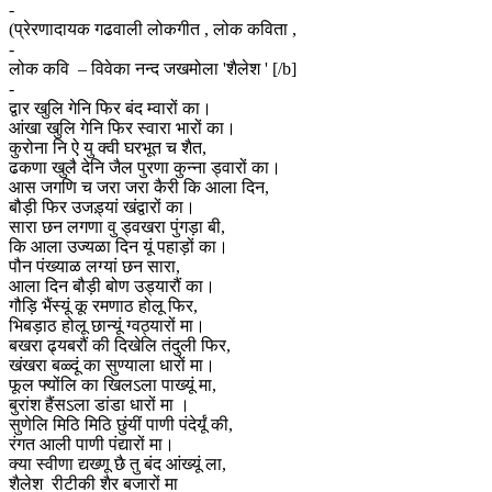
-
(प्रेरणादायक गढवाली लोकगीत , लोक कविता ,
-
लोक कवि – विवेका नन्द जखमोला 'शैलेश ' [/b]
-
द्वार खुलि गेनि फिर बंद म्वारों का।
आंखा खुलि गेनि फिर स्वारा भारों का।
कुरोना नि ऐ यु क्वी घरभूत च शैत,
ढकणा खुलै देनि जैल पुरणा कुन्ना ड्वारों का।
आस जगणि च जरा जरा कैरी कि आला दिन,
बौड़ी फिर उजड़्यां खंद्वारों का।
सारा छन लगणा वु ड्वखरा पुंगड़ा बी,
कि आला उज्यळा दिन यूं पहाड़ों का।
पौन पंख्याळ लग्यां छन सारा,
आला दिन बौड़ी बोण उड्यारौं का।
गौड़ि भैंस्यूं कू रमणाठ होलू फिर,
भिबड़ाठ होलू छान्यूं ग्वठ्यारों मा।
बखरा ढ्यबरौं की दिखेलि तंदुली फिर,
खंखरा बळ्दूं का सुण्याला धारों मा।
फूल फ्योंलि का खिलऽला पाख्यूं मा,
बुरांश हैंसऽला डांडा धारों मा ।
सुणेलि मिठि मिठि छुंयीं पाणी पंदेर्यूं की,
रंगत आली पाणी पंद्यारों मा।
क्या स्वीणा द्यख्णू छै तु बंद आंख्यूं ला,
शैलेश रीटीकी शैर बजारों मा