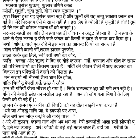
'' भंकोर्या बुरांस फुकणू, फुलार बणिगे काळ
म्योली, घुघुती, सुवा तुमी, बींगा म्यरु घुतमाळ ।''
(पूरा खिला हुआ यह बुरांस जला रहा है और फूलों की यह ऋतु साक्षात काल बन
गई है। मेरे प्रियतम ऐसे में साथ नहीं हैं। इसलिए हे न्योली! हे घुघुती! हे तोते! तुम
ही मेरे मन की कोमल भावनाओं को समझो।)
सर-सर बहती हवा और तेज हवा पहाड़ी जीवन का अटूट हिस्सा है। तेज हवा के
आने से ऐसा लगता है जैसे सारे जंगल को किसी ने झाड़ू से साफ कर दिया हो।
'बथों ' शीर्षक वाले एक दोहे में इस भाव का आनन्द लिया जा सकता है-
''बौण सोरिगे ब्वानो सीं,तखन,झखन पुरजोर,
डाळा हल्के ठूंठ हिले, स्वीं-स्वीं बथों का जोर,।''
'रूड़ि', 'बरखा' और 'ह्यून्द' में दिए गए दोहे क्रमशः गर्मी, बरसात और शीत के समय
की परिस्थितियों का चित्रण करते हैं। गाँवों की जीवन शैली में आए बदलाव का
चित्रण इन पंक्तियों में देखने को मिलता है-
''मन रूड़्यों सी नीरसो,तैला घाम कि झौळ,
गौळि भिजौणू पेपसी,गऊँ छांछ गै खौळ।
(मन भी गर्मियों जैसा नीरस हो गया है। सिर्फ चटकदार धूप की गर्मी लग रही है।
गाँवों की बेचारी छांछ का मखौल उड़ रहा है। अब तो लोग गला भिगाने के लिए
पेप्सी को पी रहे हैं।)
तूफान के समय एक गरीब की विपत्ति को यह दोहा बखूबी बयां करता है-
''थमे जा औडळु माणि जा, ये झ्वपड़ी पर आस,
म्हैल उथें छन जोंकु का,नि औ गरिबूं पास ।''
( अरे ओ तूफान! कहना मान और अब थम जा, मेरी इकलौती आशा इसी झोपड़ी प्
है, इसे मत उजाड़। अरे! जोंकों के बड़े-बड़े महल उधर हैं, वहीं जा। गरीबों के
पास क्यों आते हो ?)