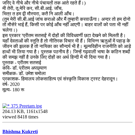
जरिए वे नीचे और नीचे पंचायतों तक आते रहते हैं।)
मी तेरी, तू मेरि कर, सी.बी.आई. जाँच,
भित्र त हम द्वी मौस्यरा, कतै नि आली आँच।
(तुम मेरी सी.बी.आई जांच कराओ और मैं तुम्हारी करवाऊँगा। अन्दर तो हम दोनो
तो मौसेरे भाई हैं, किसी पर कोई आँच नहीं आएगी। बाहर वालों को पता भी नहीं
चलेगा।)
इस प्रकार 'प्रीतम सतसई' में दोहों की विविधवर्णी छटा देखने को मिलती है।
यहाँ देवताओं की स्तुति है तो नीतिरक विचार भी हैं। विभिन्न ऋतुओं में पहाड़ के
जीवन की झलक है तो नायिका का सौन्दर्य भी है। मूल्यविहीन राजनीति को आड़े
हाथों भी लिया गया है। पुस्तक पठनीय है। जिन्हें गढ़वाली भाषा के कठिन शब्दों
की समझ नहीं है उनके लिए दोहों का अर्थ हिन्दी में भी दिया गया है।
पुस्तक - प्रीतम सतसई
कवि- डॉ. प्रीतम अपछ्याण
समीक्षक- डॉ. उमेश चमोला
प्रकाशक- हिमालय लोकसाहित्य एवं संस्कृति विकास ट्रस्ट देहरादून।
वर्ष- 2020
मूल्य- 180 रू
375 Preetam.jpg
204.13 KB, 1161x1548
viewed 8418 times
Bhishma Kukreti