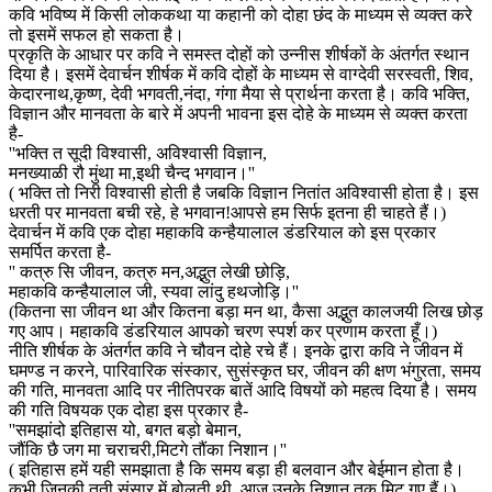
कवि भविष्य में किसी लोककथा या कहानी को दोहा छंद के माध्यम से व्यक्त करे
तो इसमें सफल हो सकता है।
प्रकृति के आधार पर कवि ने समस्त दोहों को उन्नीस शीर्षकों के अंतर्गत स्थान
दिया है। इसमें देवार्चन शीर्षक में कवि दोहों के माध्यम से वाग्देवी सरस्वती, शिव,
केदारनाथ,कृष्ण, देवी भगवती,नंदा, गंगा मैया से प्रार्थना करता है। कवि भक्ति,
विज्ञान और मानवता के बारे में अपनी भावना इस दोहे के माध्यम से व्यक्त करता
है-
''भक्ति त सूदी विश्वासी, अविश्वासी विज्ञान,
मनख्याळी रौ मुंथा मा,इथी चैन्द भगवान।''
( भक्ति तो निरी विश्वासी होती है जबकि विज्ञान नितांत अविश्वासी होता है। इस
धरती पर मानवता बची रहे, हे भगवान!आपसे हम सिर्फ इतना ही चाहते हैं।)
देवार्चन में कवि एक दोहा महाकवि कन्हैयालाल डंडरियाल को इस प्रकार
समर्पित करता है-
'' कत्रु सि जीवन, कत्रु मन,अद्भुत लेखी छोड़ि,
महाकवि कन्हैयालाल जी, स्यवा लांदु हथजोड़ि।''
(कितना सा जीवन था और कितना बड़ा मन था, कैसा अद्भुत कालजयी लिख छोड़
गए आप। महाकवि डंडरियाल आपको चरण स्पर्श कर प्रणाम करता हूँ।)
नीति शीर्षक के अंतर्गत कवि ने चौवन दोहे रचे हैं। इनके द्वारा कवि ने जीवन में
घमण्ड न करने, पारिवारिक संस्कार, सुसंस्कृत घर, जीवन की क्षण भंगुरता, समय
की गति, मानवता आदि पर नीतिपरक बातें आदि विषयों को महत्व दिया है। समय
की गति विषयक एक दोहा इस प्रकार है-
''समझांदो इतिहास यो, बगत बड़ो बेमान,
जौंकि छै जग मा चराचरी,मिटगे तौंका निशान।''
( इतिहास हमें यही समझाता है कि समय बड़ा ही बलवान और बेईमान होता है।
कभी जिनकी तूती संसार में बोलती थी, आज उनके निशान तक मिट गए हैं।)