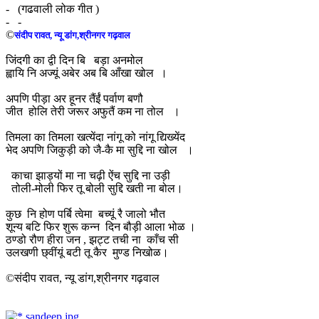
- (गढवाली लोक गीत )
- -
©
संदीप रावत, न्यू डांग,श्रीनगर गढ़वाल
जिंदगी का द्वी दिन बि बड़ा अनमोल
ह्वायि नि अज्यूं अबेर अब बि आँखा खोल ।
अपणि पीड़ा अर हूनर तैंईं पर्वाण बणौ
जीत होलि तेरी जरूर अफुतैं कम ना तोल ।
तिमला का तिमला खत्येंदा नांगू को नांगू द्यिख्येंद
भेद अपणि जिकुड़ी को जै-कै मा सुद्दि ना खोल ।
काचा झाड्यों मा ना चढ़ी ऐंच सुद्दि ना उड़ी
तोली-मोली फिर तू बोली सुद्दि खती ना बोल।
कुछ नि होण पर्बि त्वेमा बच्यूं रै जालो भौत
शून्य बटि फिर शुरू कन्न दिन बौड़ी आला भोळ ।
ठण्डो रौण हीरा जन , झट्ट तची ना काँच सी
उलखणी छ्वींयूं बटी तू कैर मुण्ड निखोळ।
©संदीप रावत, न्यू डांग,श्रीनगर गढ़वाल
sandeep.jpg