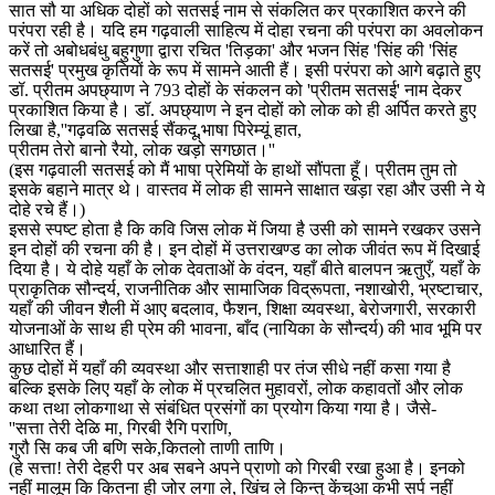
सात सौ या अधिक दोहों को सतसई नाम से संकलित कर प्रकाशित करने की
परंपरा रही है। यदि हम गढ़वाली साहित्य में दोहा रचना की परंपरा का अवलोकन
करें तो अबोधबंधु बहुगुणा द्वारा रचित 'तिड़का' और भजन सिंह 'सिंह की 'सिंह
सतसई' प्रमुख कृतियों के रूप में सामने आती हैं। इसी परंपरा को आगे बढ़ाते हुए
डॉ. प्रीतम अपछ्याण ने 793 दोहों के संकलन को 'प्रीतम सतसई' नाम देकर
प्रकाशित किया है। डॉ. अपछ्याण ने इन दोहों को लोक को ही अर्पित करते हुए
लिखा है,''गढ़वळि सतसई सैंकदू,भाषा पिरेम्यूं हात,
प्रीतम तेरो बानो रैयो, लोक खड़ो सगछात।''
(इस गढ़वाली सतसई को मैं भाषा प्रेमियों के हाथों सौंपता हूँ। प्रीतम तुम तो
इसके बहाने मात्र थे। वास्तव में लोक ही सामने साक्षात खड़ा रहा और उसी ने ये
दोहे रचे हैं।)
इससे स्पष्ट होता है कि कवि जिस लोक में जिया है उसी को सामने रखकर उसने
इन दोहों की रचना की है। इन दोहों में उत्तराखण्ड का लोक जीवंत रूप में दिखाई
दिया है। ये दोहे यहाँ के लोक देवताओं के वंदन, यहाँ बीते बालपन ऋतुएँ, यहाँ के
प्राकृतिक सौन्दर्य, राजनीतिक और सामाजिक विद्रूपता, नशाखोरी, भ्रष्टाचार,
यहाँ की जीवन शैली में आए बदलाव, फैशन, शिक्षा व्यवस्था, बेरोजगारी, सरकारी
योजनाओं के साथ ही प्रेम की भावना, बाँद (नायिका के सौन्दर्य) की भाव भूमि पर
आधारित हैं।
कुछ दोहों में यहाँ की व्यवस्था और सत्ताशाही पर तंज सीधे नहीं कसा गया है
बल्कि इसके लिए यहाँ के लोक में प्रचलित मुहावरों, लोक कहावतों और लोक
कथा तथा लोकगाथा से संबंधित प्रसंगों का प्रयोग किया गया है। जैसे-
''सत्ता तेरी देळि मा, गिरबी रैगि पराणि,
गुरौ सि कब जी बणि सके,कितलो ताणी ताणि।
(हे सत्ता! तेरी देहरी पर अब सबने अपने प्राणो को गिरबी रखा हुआ है। इनको
नहीं मालूम कि कितना ही जोर लगा ले, खिंच ले किन्तु केंचुआ कभी सर्प नहीं