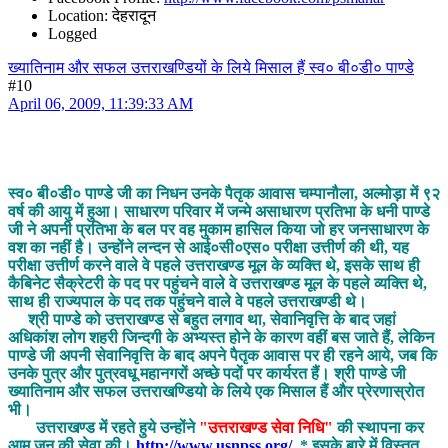
Location: देहरादून
Logged
ख्यातिनाम और सफल उत्तराखण्डियों के लिये मिसाल हैं स्व० बी०डी० पाण्डे
#10
April 06, 2009, 11:39:33 AM
स्व० बी०डी० पाण्डे जी का निधन उनके पैतृक आवास चम्पानौला, अल्मोड़ा में ९२
वर्ष की आयु में हुआ। साधारण परिवार में जन्मे असाधारण प्रतिभा के धनी पाण्डे
जी ने अपनी प्रतिभा के बल पर वह मुकाम हासिल किया जो हर जनसाधारण के
वश का नहीं है। उन्होंने लन्दन से आई०सी०एस० परीक्षा उत्तीर्ण की थी, यह
परीक्षा उत्तीर्ण करने वाले वे पहले उत्तराखण्ड मूल के व्यक्ति थे, इसके साथ ही
कैबिनेट सैक्रेटरी के पद पर पहुंचने वाले वे उत्तराखण्ड मूल के पहले व्यक्ति थे,
साथ ही राज्यपाल के पद तक पहुंचने वाले वे पहले उत्तराखण्डी थे।
श्री पाण्डे को उत्तराखण्ड से बहुत लगाव था, सेवानिवृत्ति के बाद जहां
अधिकांश लोग शहरी जिन्दगी के अभ्यस्त होने के कारण वहीं बस जाते हैं, लेकिन
पाण्डे जी अपनी सेवानिवृत्ति के बाद अपने पैतृक आवास पर ही रहने आये, जब कि
उनके पुत्र और पुत्रवधू महानगरों अच्छे पदों पर कार्यरत हैं। श्री पाण्डे जी
ख्यातिनाम और सफल उत्तराखण्डियो के लिये एक मिसाल हैं और प्रेरणास्रोत
भी।
उत्तराखण्ड में रहते हुये उन्होंने
"उत्तराखण्ड सेवा निधि"
की स्थापना कर
आम जन की सेवा की।
http://www.usnpss.org/
* इसके बारे में विस्तृत