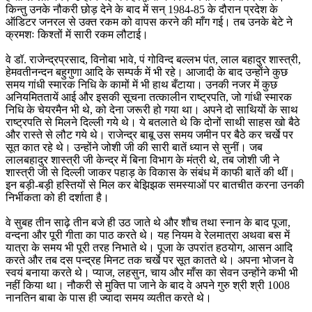
किन्तु उनके नौकरी छोड़ देने के बाद में सन् 1984-85 के दौरान प्रदेश के
ऑडिटर जनरल से उक्त रकम को वापस करने की माँग गई। तब उनके बेटे ने
क्रमशः किश्तों में सारी रकम लौटाई।
वे डॉ. राजेन्द्रप्रसाद, विनोबा भावे, पं गोविन्द बल्लभ पंत, लाल बहादुर शास्त्री,
हेमवतीनन्दन बहुगुणा आदि के सम्पर्क में भी रहे। आजादी के बाद उन्होंने कुछ
समय गांधी स्मारक निधि के कामों में भी हाथ बँटाया। उनकी नजर में कुछ
अनियमिततायें आई और इसकी सूचना तत्कालीन राष्ट्रपति, जो गांधी स्मारक
निधि के चेयरमैन भी थे, को देना जरूरी हो गया था। अपने दो साथियों के साथ
राष्ट्रपति से मिलने दिल्ली गये थे। ये बतलाते थे कि दोनों साथी साहस खो बैठे
और रास्ते से लौट गये थे। राजेन्द्र बाबू उस समय जमीन पर बैठे कर चर्खे पर
सूत कात रहे थे। उन्होंने जोशी जी की सारी बातें ध्यान से सुनीं। जब
लालबहादुर शास्त्री जी केन्द्र में बिना विभाग के मंत्री थे, तब जोशी जी ने
शास्त्री जी से दिल्ली जाकर पहाड़ के विकास के संबंध में काफी बातें की थीं।
इन बड़ी-बड़ी हस्तियों से मिल कर बेझिझक समस्याओं पर बातचीत करना उनकी
निर्भीकता को ही दर्शाता है।
वे सुबह तीन साढ़े तीन बजे ही उठ जाते थे और शौच तथा स्नान के बाद पूजा,
वन्दना और पूरी गीता का पाठ करते थे। यह नियम वे रेलमात्रा अथवा बस में
यात्रा के समय भी पूरी तरह निभाते थे। पूजा के उपरांत हठयोग, आसन आदि
करते और तब दस पन्द्रह मिनट तक चर्खे पर सूत कातते थे। अपना भोजन वे
स्वयं बनाया करते थे। प्याज, लहसुन, चाय और माँस का सेवन उन्होंने कभी भी
नहीं किया था। नौकरी से मुक्ति पा जाने के बाद वे अपने गुरु श्री श्री 1008
नानतिन बाबा के पास ही ज्यादा समय व्यतीत करते थे।