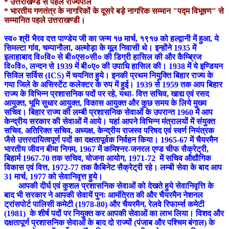
* उत्तराखण्ड से पहले राज्यपाल
* भारतीय गणतंत्र के नागरिकों के दूसरे बड़े नागरिक सम्मान "पद्म विभूषण" से
सम्मानित पहले उत्तराखण्डी।
स्व० श्री भैरव दत्त पाण्डेय जी का जन्म १७ मार्च, १९१७ को हल्द्वानी में हुआ, ये
सिमल्टा गांव, चम्पानौला, अल्मोड़ा के मूल निवासी थे। इन्होंने 1935 में
इलाहाबाद वि०वि० से बी०एस०सी० की डिग्री हासिल की और कैम्ब्रिज
वि०वि०, लन्दन से 1939 में बी०ए० की उपाधि हासिल की। 1938 में ये इण्डियन
सिविल सर्विस (ICS) में चयनित हुये। इनकी प्रथम नियुक्ति बिहार राज्य के
गया जिले के असिस्टेंट कलेक्टर के रुप में हुई। 1939 से 1959 तक आप बिहार
राज्य के विभिन्न प्रशासनिक पदों पर रहे, यथा- वित्त सचिव, खाद्य एवं रसद
आयुक्त, भूमि सुधार आयुक्त, विकास आयुक्त और कुछ समय के लिये मुख्य
सचिव। बिहार राज्य की लम्बी प्रशासनिक सेवाओं के उपरान्त 1960 में आप
केन्द्रीय सरकार की सेवाओं में आये। यहां आपने विभिन्न मंत्रालयों में संयुक्त
सचिव, अतिरिक्त सचिव, अध्यक्ष, केन्द्रीय राजस्व परिषद एवं स्वर्ण नियंत्रक
जैसे उत्तरदायित्वपूर्ण पदों का दक्षतापूर्वक निर्वहन किया। 1965-67 में चैयरमैन
भारतीय जीवन बीमा निगम, 1967 में कमिश्नर-जनरल एण्ड चीफ सैक्रेट्री,
बिहार्म 1967-70 तक सचिव, योजना आयोग, 1971-72 में सचिव औद्यौगिक
विकास एवं वित्त, 1972-77 तक कैबिनेट सैक्रेट्री रहे। लम्बी सेवा के बाद आप
31 मार्च, 1977 को सेवानिवृत्त हुये।
आपकी दीर्घ एवं कुशल प्रशासनिक सेवाओं को देखते हुये सेवानिवृत्ति के
बाद भी सरकार ने आपकी सेवायें पुनः आमंत्रित की और चैयरमैन नेशनल
ट्रांसपोर्ट पालिसी कमेटी (1978-80) और चैयरमैन, रेलवे रिफार्म्स कमेटी
(1981) के शीर्ष पदों पर नियुक्त कर आपकी सेवाओं का लाभ लिया। विशद और
दक्षतापूर्ण प्रशासनिक सेवाओं के बाद दो राज्यों (पंजाब और पश्चिम बंगाल) के