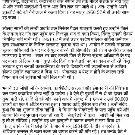
पिथौरागढ़, बद्रीनाथ, केदारनाथ जैसे स्थान तब तक मोटर सड़क से नहीं जुड़े
थे और लम्बी यात्राओं में सात आठ दिन तक लग जाते थे। अतः उन्होंने अपने
इकलौते बेटे को नैनीताल में रखवा दिया। वह मात्र 1956-57 में ही उनके साथ
रह सका।
सोलह सालों की लम्बी अवधि तक निरंतर पैदल यात्रायें करते हुए उन्होंने जिले
के लगभग हर गाँव तक पहुँच कर निःस्पृह भाव से काम किया, किन्तु उनकी सेवायें
नियमित नहीं मानी गईं। 1961-62 में उन्हें उत्तर प्रदेश पब्लिक सर्विस कमीशन
द्वारा साक्षात्कार के निमित्त लखनऊ बुलाया गया था। आयोग ने उनको 'सहायक'
सूचना अधिकारी के पद पर रेग्युलर करने की सिफारिश की। तब उन्होंने तत्काल
त्यागपत्र दे डाला। साल भर बाद उनको फिर से जिला सूचना अधिकारी के पद
पर वापस ले लिया गया। कुछ और दिनों तक वे इसी पद पर काम करते रहे किंतु
सरकार द्वारा उनकी कर्तव्यनिष्ठा के प्रति दिखायी गयी उदासीनता से व्यथित
होकर उन्होंने त्यागपत्र दे दिया था। सेवाकाल यथेष्ट न होने के कारण उन्हें
पेंशन पाने की सुविधा भी नहीं मिल पायी थी।
भवानीदत्त जोशी जी के स्वभाव, कार्यशैली, सरलता और ईमानदारी की विवेचना
कर पाना कदाचित संभव नहीं हो पायेगा। वे ऐसे ही पुरुषों में से थे जो ईश्वर की
कृपा पाते रहे, शांति से रहे और अपने आप में संतुष्ट भी। एक बार उन्हें 90,000
रुपयों का एक पे ऑर्डर प्राप्त हुआ। शायद कोई एरियर रहा होगा। उन्हें संदेह
हुआ कि यह भुगतान ठीक नहीं है। वे विभाग के सेक्रेटरी के पास पहुँच गये और
बताया कि यह भुगतान गलत हो रहा है। सेक्रेटरी ने कहा – जोशी जी मिल रहा
है तो ले लीजिये। उन्होंने यह धन हल्द्वानी में मकान बनाने में लगा दिया था।
किन्तु उनके नौकरी छोड़ देने के बाद में सन् 1984-85 के दौरान प्रदेश के
ऑडिटर जनरल से उक्त रकम को वापस करने की माँग गई। तब उनके बेटे ने