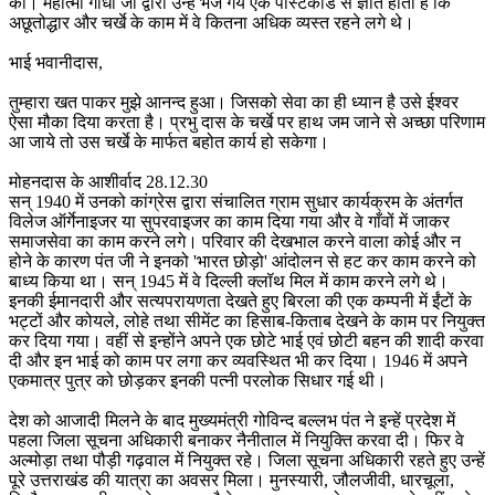
की। महात्मा गांधी जी द्वारा उन्हें भेजे गये एक पोस्टकार्ड से ज्ञात होता है कि
अछूतोद्धार और चर्खे के काम में वे कितना अधिक व्यस्त रहने लगे थे।
भाई भवानीदास,
तुम्हारा खत पाकर मुझे आनन्द हुआ। जिसको सेवा का ही ध्यान है उसे ईश्वर
ऐसा मौका दिया करता है। प्रभु दास के चर्खे पर हाथ जम जाने से अच्छा परिणाम
आ जाये तो उस चर्खे के मार्फत बहोत कार्य हो सकेगा।
मोहनदास के आशीर्वाद 28.12.30
सन् 1940 में उनको कांग्रेस द्वारा संचालित ग्राम सुधार कार्यक्रम के अंतर्गत
विलेज ऑर्गेनाइजर या सुपरवाइजर का काम दिया गया और वे गाँवों में जाकर
समाजसेवा का काम करने लगे। परिवार की देखभाल करने वाला कोई और न
होने के कारण पंत जी ने इनको 'भारत छोड़ो' आंदोलन से हट कर काम करने को
बाध्य किया था। सन् 1945 में वे दिल्ली क्लॉथ मिल में काम करने लगे थे।
इनकी ईमानदारी और सत्यपरायणता देखते हुए बिरला की एक कम्पनी में ईंटों के
भट्टों और कोयले, लोहे तथा सीमेंट का हिसाब-किताब देखने के काम पर नियुक्त
कर दिया गया। वहीं से इन्होंने अपने एक छोटे भाई एवं छोटी बहन की शादी करवा
दी और इन भाई को काम पर लगा कर व्यवस्थित भी कर दिया। 1946 में अपने
एकमात्र पुत्र को छोड़कर इनकी पत्नी परलोक सिधार गई थी।
देश को आजादी मिलने के बाद मुख्यमंत्री गोविन्द बल्लभ पंत ने इन्हें प्रदेश में
पहला जिला सूचना अधिकारी बनाकर नैनीताल में नियुक्ति करवा दी। फिर वे
अल्मोड़ा तथा पौड़ी गढ़वाल में नियुक्त रहे। जिला सूचना अधिकारी रहते हुए उन्हें
पूरे उत्तराखंड की यात्रा का अवसर मिला। मुनस्यारी, जौलजीवी, धारचूला,