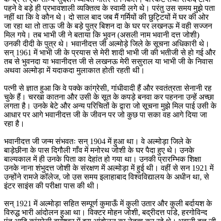
पहने वे बड़े ही प्रभावशाली व्यक्तित्व के स्वामी लगे थे। परंतु उस समय मुझे पता
नहीं था कि वे कौन थे। दो साल बाद जब मैं गर्मियों की छुट्टियों में घर की ओर
जा रहा था तो ताऊ जी के बड़े पुत्र बिशन दा के घर पर लखनऊ में वही सज्जन
मिल गये। तब भाभी जी ने बताया कि भुवन (असली नाम भवानी दत्त जोशी)
उनकी दीदी के पुत्र थे। भवानीदत्त जी अल्मोड़े जिले के सूचना अधिकारी थे।
सन् 1961 में भाभी जी के प्रयास से मेरी शादी भाभी जी की भतीजी से हो गई और
तब से भुवनदा या भवानीदत्त जी से लखनऊ मेरी ससुराल या भाभी जी के निवास
अथवा अल्मोड़ा में यदाकदा मुलाकात होती रहती थी।
पत्नी से ज्ञात हुआ कि वे पक्के कांग्रेसी, गांधीवादी हैं और स्वतंत्रता सेनानी रह
चुके हैं। चरखा कातना और उसी के सूत के कपड़े बनवा कर पहनना उन्हें अच्छा
लगता है। उनके बेटे और अन्य परिचितों के द्वारा जो सूचना मुझे मिल पाई उसी के
आधार पर आगे भवानीदत्त जी के जीवन पर जो कुछ पा सका वह आगे दिया जा
रहा है।
भवानीदत्त जी जन्म संभवतः सन् 1904 में हुआ था। वे अल्मोड़ा जिले के
बाड़ेछीना के पास दिगौली गाँव में मनोरथ जोशी के घर पैदा हुए थे। उनके
बाल्यकाल में ही उनके पिता का देहांत हो गया था। उनकी प्रारम्भिक शिक्षा
उनके नाना शंभुदत्त जोशी के संरक्षण में अल्मोड़ा में हुई थी। वहीं से सन 1921 में
उन्होंने रामजे कॉलेज, जो उस समय इलाहाबाद विश्वविद्यालय के अधीन था, से
इंटर साइंस की परीक्षा पास की थी।
सन् 1921 में अल्मोड़ा सहित सम्पूर्ण कुमाऊँ में कुली उतार और कुली बर्दायश के
विरुद्ध भारी आंदोलन हुआ था। विक्टर मोहन जोशी, बद्रीदत्त पांडे, हरगोविन्द