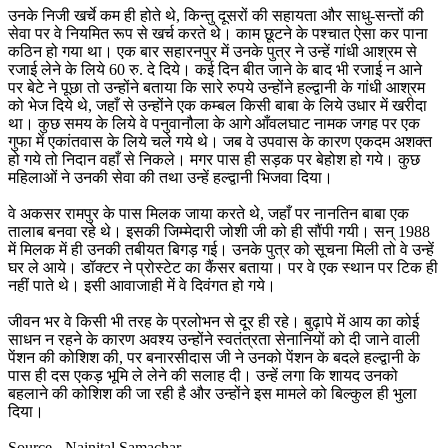
उनके निजी खर्चे कम ही होते थे, किन्तु दूसरों की सहायता और साधु-सन्तों की
सेवा पर वे नियमित रूप से खर्च करते थे। काम छूटने के पश्चात ऐसा कर पाना
कठिन हो गया था। एक बार सहारनपुर में उनके पुत्र ने उन्हें गांधी आश्रम से
रजाई लेने के लिये 60 रु. दे दिये। कई दिन बीत जाने के बाद भी रजाई न आने
पर बेटे ने पूछा तो उन्होंने बताया कि सारे रुपये उन्होंने हल्द्वानी के गांधी आश्रम
को भेज दिये थे, जहाँ से उन्होंने एक कम्बल किसी बाबा के लिये उधार में खरीदा
था। कुछ समय के लिये वे पनुवानौला के आगे आँवलघाट नामक जगह पर एक
गुफा में एकांतवास के लिये चले गये थे। जब वे उपवास के कारण एकदम अशक्त
हो गये तो निदान वहाँ से निकले। मगर पास ही सड़क पर बेहोश हो गये। कुछ
महिलाओं ने उनकी सेवा की तथा उन्हें हल्द्वानी भिजवा दिया।
वे अकसर रामपुर के पास मिलक जाया करते थे, जहाँ पर नानतिन बाबा एक
तालाब बनवा रहे थे। इसकी जिम्मेदारी जोशी जी को ही सौंपी गयी। सन् 1988
में मिलक में ही उनकी तबीयत बिगड़ गई। उनके पुत्र को सूचना मिली तो वे उन्हें
घर ले आये। डॉक्टर ने प्रोस्टेट का कैंसर बताया। पर वे एक स्थान पर टिक ही
नहीं पाते थे। इसी आवाजाही में वे दिवंगत हो गये।
जीवन भर वे किसी भी तरह के प्रलोभन से दूर ही रहे। बुढ़ापे में आय का कोई
साधन न रहने के कारण अवश्य उन्होंने स्वतंत्रता सेनानियों को दी जाने वाली
पेंशन की कोशिश की, पर बनारसीदास जी ने उनको पेंशन के बदले हल्द्वानी के
पास ही दस एकड़ भूमि ले लेने की सलाह दी। उन्हें लगा कि शायद उनको
बहलाने की कोशिश की जा रही है और उन्होंने इस मामले को बिल्कुल ही भुला
दिया।
Source - Nainital Samachar