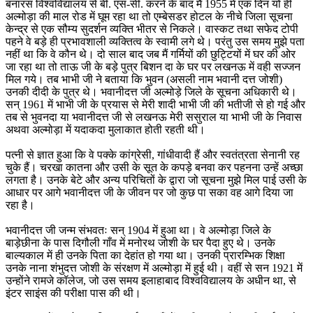
बनारस विश्वविद्यालय से बी. एस-सी. करने के बाद मैं 1955 में एक दिन यों ही
अल्मोड़ा की माल रोड में घूम रहा था तो एम्बेसडर होटल के नीचे जिला सूचना
केन्द्र से एक सौम्य सुदर्शन व्यक्ति भीतर से निकले। वास्कट तथा सफेद टोपी
पहने वे बड़े ही प्रभावशाली व्यक्तित्व के स्वामी लगे थे। परंतु उस समय मुझे पता
नहीं था कि वे कौन थे। दो साल बाद जब मैं गर्मियों की छुट्टियों में घर की ओर
जा रहा था तो ताऊ जी के बड़े पुत्र बिशन दा के घर पर लखनऊ में वही सज्जन
मिल गये। तब भाभी जी ने बताया कि भुवन (असली नाम भवानी दत्त जोशी)
उनकी दीदी के पुत्र थे। भवानीदत्त जी अल्मोड़े जिले के सूचना अधिकारी थे।
सन् 1961 में भाभी जी के प्रयास से मेरी शादी भाभी जी की भतीजी से हो गई और
तब से भुवनदा या भवानीदत्त जी से लखनऊ मेरी ससुराल या भाभी जी के निवास
अथवा अल्मोड़ा में यदाकदा मुलाकात होती रहती थी।
पत्नी से ज्ञात हुआ कि वे पक्के कांग्रेसी, गांधीवादी हैं और स्वतंत्रता सेनानी रह
चुके हैं। चरखा कातना और उसी के सूत के कपड़े बनवा कर पहनना उन्हें अच्छा
लगता है। उनके बेटे और अन्य परिचितों के द्वारा जो सूचना मुझे मिल पाई उसी के
आधार पर आगे भवानीदत्त जी के जीवन पर जो कुछ पा सका वह आगे दिया जा
रहा है।
भवानीदत्त जी जन्म संभवतः सन् 1904 में हुआ था। वे अल्मोड़ा जिले के
बाड़ेछीना के पास दिगौली गाँव में मनोरथ जोशी के घर पैदा हुए थे। उनके
बाल्यकाल में ही उनके पिता का देहांत हो गया था। उनकी प्रारम्भिक शिक्षा
उनके नाना शंभुदत्त जोशी के संरक्षण में अल्मोड़ा में हुई थी। वहीं से सन 1921 में
उन्होंने रामजे कॉलेज, जो उस समय इलाहाबाद विश्वविद्यालय के अधीन था, से
इंटर साइंस की परीक्षा पास की थी।