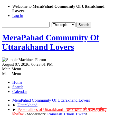
Welcome to
MeraPahad Community Of Uttarakhand
Lovers
.
Log in
MeraPahad Community Of
Uttarakhand Lovers
August 07, 2026, 06:28:01 PM
Main Menu
Main Menu
Home
Search
Calendar
MeraPahad Community Of Uttarakhand Lovers
►
Uttarakhand
►
Personalities of Uttarakhand - उत्तराखण्ड की महान/प्रसिद्ध
विभूतियां
(Moderators:
Rajneesh
,
Charu Tiwari
)