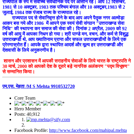
राज्यपाल के रुप में सर्वोच्च संवैधानिक पद पर आसीन रहे। आप 12 दिसम्बर,
1981 से 10 अक्टूबर, 1983 तक पश्चिम बंगाल और 10 अक्टूबर,1983 से 2
जुलाई, 1984 तक पंजाब राज्य के राज्यपाल रहे।
राज्यपाल पद से सेवानिवृत्त होने के बाद आप अपने पैतॄक नगर अल्मोड़ा
आकर बस गये और 1986 में आपने एक स्वयं सेवी संगठन "उत्तराखण्ड सेवा
निधि" की स्थापना कर समाज की सेवा की। दिनांक 2 अप्रैल, 2009 को 92
वर्ष की आयु में आपका निधन हो गया। श्री पाण्डे मन, वचन, और कर्म से विशुद्ध
उत्तराखण्डी थे, आप ख्यातिनाम प्राप्त और सफल उत्तराखण्डीयों के लिये एक
प्रेरणास्रोत हैं। आपके द्वारा स्थापित आदर्श और मूल्य हर उत्तराखण्डी और
देशवासी के लिये अनुकरणीय है।
शासन और प्रशासन में आपकी सराहनीय सेवाओं के लिये भारत के राष्ट्रपति ने
30 मार्च, 2000 को आपको देश के दूसरे बड़े नागरिक अलंकरण "पद्म विभूषण"
से सम्मानित किया।
एम.एस. मेहता /M S Mehta 9910532720
Core Team
Hero Member
Posts: 40,912
Facebook Profile:
http://www.facebook.com/mahipal.mehta