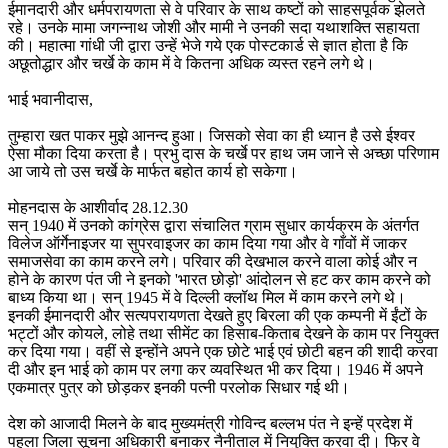
ईमानदारी और धर्मपरायणता से वे परिवार के साथ कष्टों को साहसपूर्वक झेलते
रहे। उनके मामा जगन्नाथ जोशी और मामी ने उनकी सदा यथाशक्ति सहायता
की। महात्मा गांधी जी द्वारा उन्हें भेजे गये एक पोस्टकार्ड से ज्ञात होता है कि
अछूतोद्धार और चर्खे के काम में वे कितना अधिक व्यस्त रहने लगे थे।
भाई भवानीदास,
तुम्हारा खत पाकर मुझे आनन्द हुआ। जिसको सेवा का ही ध्यान है उसे ईश्वर
ऐसा मौका दिया करता है। प्रभु दास के चर्खे पर हाथ जम जाने से अच्छा परिणाम
आ जाये तो उस चर्खे के मार्फत बहोत कार्य हो सकेगा।
मोहनदास के आशीर्वाद 28.12.30
सन् 1940 में उनको कांग्रेस द्वारा संचालित ग्राम सुधार कार्यक्रम के अंतर्गत
विलेज ऑर्गेनाइजर या सुपरवाइजर का काम दिया गया और वे गाँवों में जाकर
समाजसेवा का काम करने लगे। परिवार की देखभाल करने वाला कोई और न
होने के कारण पंत जी ने इनको 'भारत छोड़ो' आंदोलन से हट कर काम करने को
बाध्य किया था। सन् 1945 में वे दिल्ली क्लॉथ मिल में काम करने लगे थे।
इनकी ईमानदारी और सत्यपरायणता देखते हुए बिरला की एक कम्पनी में ईंटों के
भट्टों और कोयले, लोहे तथा सीमेंट का हिसाब-किताब देखने के काम पर नियुक्त
कर दिया गया। वहीं से इन्होंने अपने एक छोटे भाई एवं छोटी बहन की शादी करवा
दी और इन भाई को काम पर लगा कर व्यवस्थित भी कर दिया। 1946 में अपने
एकमात्र पुत्र को छोड़कर इनकी पत्नी परलोक सिधार गई थी।
देश को आजादी मिलने के बाद मुख्यमंत्री गोविन्द बल्लभ पंत ने इन्हें प्रदेश में
पहला जिला सूचना अधिकारी बनाकर नैनीताल में नियुक्ति करवा दी। फिर वे