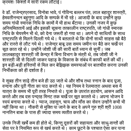
क्रमशः किश्तों में सारी रकम लौटाई।
वे डॉ. राजेन्द्रप्रसाद, विनोबा भावे, पं गोविन्द बल्लभ पंत, लाल बहादुर शास्त्री,
हेमवतीनन्दन बहुगुणा आदि के सम्पर्क में भी रहे। आजादी के बाद उन्होंने कुछ
समय गांधी स्मारक निधि के कामों में भी हाथ बँटाया। उनकी नजर में कुछ
अनियमिततायें आई और इसकी सूचना तत्कालीन राष्ट्रपति, जो गांधी स्मारक
निधि के चेयरमैन भी थे, को देना जरूरी हो गया था। अपने दो साथियों के साथ
राष्ट्रपति से मिलने दिल्ली गये थे। ये बतलाते थे कि दोनों साथी साहस खो बैठे
और रास्ते से लौट गये थे। राजेन्द्र बाबू उस समय जमीन पर बैठे कर चर्खे पर
सूत कात रहे थे। उन्होंने जोशी जी की सारी बातें ध्यान से सुनीं। जब
लालबहादुर शास्त्री जी केन्द्र में बिना विभाग के मंत्री थे, तब जोशी जी ने
शास्त्री जी से दिल्ली जाकर पहाड़ के विकास के संबंध में काफी बातें की थीं।
इन बड़ी-बड़ी हस्तियों से मिल कर बेझिझक समस्याओं पर बातचीत करना उनकी
निर्भीकता को ही दर्शाता है।
वे सुबह तीन साढ़े तीन बजे ही उठ जाते थे और शौच तथा स्नान के बाद पूजा,
वन्दना और पूरी गीता का पाठ करते थे। यह नियम वे रेलमात्रा अथवा बस में
यात्रा के समय भी पूरी तरह निभाते थे। पूजा के उपरांत हठयोग, आसन आदि
करते और तब दस पन्द्रह मिनट तक चर्खे पर सूत कातते थे। अपना भोजन वे
स्वयं बनाया करते थे। प्याज, लहसुन, चाय और माँस का सेवन उन्होंने कभी भी
नहीं किया था। नौकरी से मुक्ति पा जाने के बाद वे अपने गुरु श्री श्री 1008
नानतिन बाबा के पास ही ज्यादा समय व्यतीत करते थे।
उनके निजी खर्चे कम ही होते थे, किन्तु दूसरों की सहायता और साधु-सन्तों की
सेवा पर वे नियमित रूप से खर्च करते थे। काम छूटने के पश्चात ऐसा कर पाना