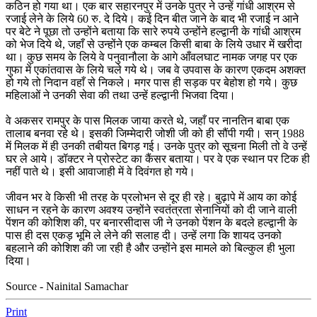
कठिन हो गया था। एक बार सहारनपुर में उनके पुत्र ने उन्हें गांधी आश्रम से
रजाई लेने के लिये 60 रु. दे दिये। कई दिन बीत जाने के बाद भी रजाई न आने
पर बेटे ने पूछा तो उन्होंने बताया कि सारे रुपये उन्होंने हल्द्वानी के गांधी आश्रम
को भेज दिये थे, जहाँ से उन्होंने एक कम्बल किसी बाबा के लिये उधार में खरीदा
था। कुछ समय के लिये वे पनुवानौला के आगे आँवलघाट नामक जगह पर एक
गुफा में एकांतवास के लिये चले गये थे। जब वे उपवास के कारण एकदम अशक्त
हो गये तो निदान वहाँ से निकले। मगर पास ही सड़क पर बेहोश हो गये। कुछ
महिलाओं ने उनकी सेवा की तथा उन्हें हल्द्वानी भिजवा दिया।
वे अकसर रामपुर के पास मिलक जाया करते थे, जहाँ पर नानतिन बाबा एक
तालाब बनवा रहे थे। इसकी जिम्मेदारी जोशी जी को ही सौंपी गयी। सन् 1988
में मिलक में ही उनकी तबीयत बिगड़ गई। उनके पुत्र को सूचना मिली तो वे उन्हें
घर ले आये। डॉक्टर ने प्रोस्टेट का कैंसर बताया। पर वे एक स्थान पर टिक ही
नहीं पाते थे। इसी आवाजाही में वे दिवंगत हो गये।
जीवन भर वे किसी भी तरह के प्रलोभन से दूर ही रहे। बुढ़ापे में आय का कोई
साधन न रहने के कारण अवश्य उन्होंने स्वतंत्रता सेनानियों को दी जाने वाली
पेंशन की कोशिश की, पर बनारसीदास जी ने उनको पेंशन के बदले हल्द्वानी के
पास ही दस एकड़ भूमि ले लेने की सलाह दी। उन्हें लगा कि शायद उनको
बहलाने की कोशिश की जा रही है और उन्होंने इस मामले को बिल्कुल ही भुला
दिया।
Source - Nainital Samachar
Print