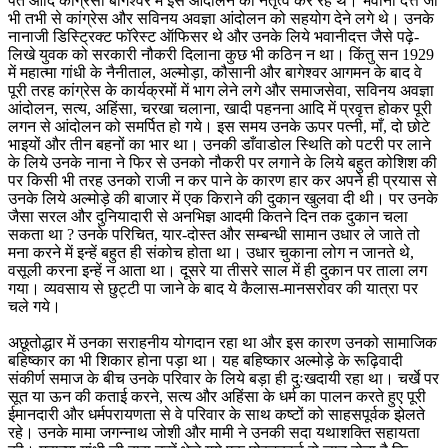
पंत आदि कांग्रेसी बागेश्वर में इस आंदोलन का नेतृत्व कर रहे थे। भवानी दत्त जी
भी तभी से कांग्रेस और सविनय अवज्ञा आंदोलन को सहयोग देने लगे थे। उनके
नानाजी डिस्ट्रिक्ट फॉरेस्ट ऑफिसर थे और उनके लिये भवानीदत्त जैसे पढ़े-
लिखे युवक को सरकारी नौकरी दिलाना कुछ भी कठिन न था। किंतु सन 1929
में महात्मा गांधी के नैनीताल, अल्मोड़ा, कौसानी और बागेश्वर आगमन के बाद वे
पूरी तरह कांग्रेस के कार्यक्रमों में भाग लेने लगे और समाजसेवा, सविनय अवज्ञा
आंदोलन, सत्य, अहिंसा, चरखा चलाना, खादी पहनना आदि में प्रवृत्त होकर पूरी
लगन से आंदोलन को समर्पित हो गये। इस समय उनके ऊपर पत्नी, माँ, दो छोटे
भाइयों और तीन बहनों का भार था। उनकी डाँवाडोल स्थिति को पटरी पर लाने
के लिये उनके नाना ने फिर से उनको नौकरी पर लगाने के लिये बहुत कोशिश की
पर किसी भी तरह उनको राजी न कर पाने के कारण हार कर अपने ही प्रयास से
उनके लिये अल्मोड़े की बाजार में एक किराने की दुकान खुलवा दी थी। पर उनके
जैसा सरल और दुनियादारी से अनभिज्ञ आदमी कितने दिन तक दुकान चला
सकता था ? उनके परिचित, यार-दोस्त और सम्बन्धी सामान उधार ले जाते तो
मना करने में इन्हें बहुत ही संकोच होता था। उधार चुकाना लोग न जानते थे,
वसूली करना इन्हें न आता था। दूसरे या तीसरे साल में ही दुकान पर ताला लग
गया। व्यवसाय से छुट्टी पा जाने के बाद ये कैलास-मानसरोवर की यात्रा पर
चले गये।
अछूतोद्धार में उनका सराहनीय योगदान रहा था और इस कारण उनको सामाजिक
बहिष्कार का भी शिकार होना पड़ा था। यह बहिष्कार अल्मोड़े के रूढ़िवादी
संकीर्ण समाज के बीच उनके परिवार के लिये बड़ा ही दुःखदायी रहा था। चर्खे पर
सूत या ऊन की कताई करने, सत्य और अहिंसा के धर्म का पालन करते हुए पूरी
ईमानदारी और धर्मपरायणता से वे परिवार के साथ कष्टों को साहसपूर्वक झेलते
रहे। उनके मामा जगन्नाथ जोशी और मामी ने उनकी सदा यथाशक्ति सहायता