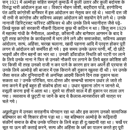
सन् 1921 में अल्मोड़ा सहित सम्पूर्ण कुमाऊँ में कुली उतार और कुली बर्दायश के
विरुद्ध भारी आंदोलन हुआ था। विक्टर मोहन जोशी, बद्रीदत्त पांडे, हरगोविन्द
पंत आदि कांग्रेसी बागेश्वर में इस आंदोलन का नेतृत्व कर रहे थे। भवानी दत्त जी
भी तभी से कांग्रेस और सविनय अवज्ञा आंदोलन को सहयोग देने लगे थे। उनके
नानाजी डिस्ट्रिक्ट फॉरेस्ट ऑफिसर थे और उनके लिये भवानीदत्त जैसे पढ़े-
लिखे युवक को सरकारी नौकरी दिलाना कुछ भी कठिन न था। किंतु सन 1929
में महात्मा गांधी के नैनीताल, अल्मोड़ा, कौसानी और बागेश्वर आगमन के बाद वे
पूरी तरह कांग्रेस के कार्यक्रमों में भाग लेने लगे और समाजसेवा, सविनय अवज्ञा
आंदोलन, सत्य, अहिंसा, चरखा चलाना, खादी पहनना आदि में प्रवृत्त होकर पूरी
लगन से आंदोलन को समर्पित हो गये। इस समय उनके ऊपर पत्नी, माँ, दो छोटे
भाइयों और तीन बहनों का भार था। उनकी डाँवाडोल स्थिति को पटरी पर लाने
के लिये उनके नाना ने फिर से उनको नौकरी पर लगाने के लिये बहुत कोशिश की
पर किसी भी तरह उनको राजी न कर पाने के कारण हार कर अपने ही प्रयास से
उनके लिये अल्मोड़े की बाजार में एक किराने की दुकान खुलवा दी थी। पर उनके
जैसा सरल और दुनियादारी से अनभिज्ञ आदमी कितने दिन तक दुकान चला
सकता था ? उनके परिचित, यार-दोस्त और सम्बन्धी सामान उधार ले जाते तो
मना करने में इन्हें बहुत ही संकोच होता था। उधार चुकाना लोग न जानते थे,
वसूली करना इन्हें न आता था। दूसरे या तीसरे साल में ही दुकान पर ताला लग
गया। व्यवसाय से छुट्टी पा जाने के बाद ये कैलास-मानसरोवर की यात्रा पर
चले गये।
अछूतोद्धार में उनका सराहनीय योगदान रहा था और इस कारण उनको सामाजिक
बहिष्कार का भी शिकार होना पड़ा था। यह बहिष्कार अल्मोड़े के रूढ़िवादी
संकीर्ण समाज के बीच उनके परिवार के लिये बड़ा ही दुःखदायी रहा था। चर्खे पर
सूत या ऊन की कताई करने, सत्य और अहिंसा के धर्म का पालन करते हुए पूरी