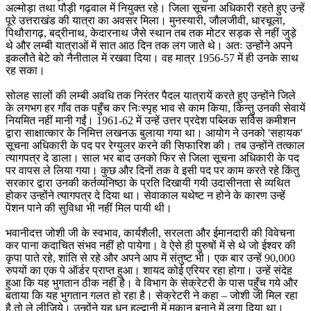
अल्मोड़ा तथा पौड़ी गढ़वाल में नियुक्त रहे। जिला सूचना अधिकारी रहते हुए उन्हें
पूरे उत्तराखंड की यात्रा का अवसर मिला। मुनस्यारी, जौलजीवी, धारचूला,
पिथौरागढ़, बद्रीनाथ, केदारनाथ जैसे स्थान तब तक मोटर सड़क से नहीं जुड़े
थे और लम्बी यात्राओं में सात आठ दिन तक लग जाते थे। अतः उन्होंने अपने
इकलौते बेटे को नैनीताल में रखवा दिया। वह मात्र 1956-57 में ही उनके साथ
रह सका।
सोलह सालों की लम्बी अवधि तक निरंतर पैदल यात्रायें करते हुए उन्होंने जिले
के लगभग हर गाँव तक पहुँच कर निःस्पृह भाव से काम किया, किन्तु उनकी सेवायें
नियमित नहीं मानी गईं। 1961-62 में उन्हें उत्तर प्रदेश पब्लिक सर्विस कमीशन
द्वारा साक्षात्कार के निमित्त लखनऊ बुलाया गया था। आयोग ने उनको 'सहायक'
सूचना अधिकारी के पद पर रेग्युलर करने की सिफारिश की। तब उन्होंने तत्काल
त्यागपत्र दे डाला। साल भर बाद उनको फिर से जिला सूचना अधिकारी के पद
पर वापस ले लिया गया। कुछ और दिनों तक वे इसी पद पर काम करते रहे किंतु
सरकार द्वारा उनकी कर्तव्यनिष्ठा के प्रति दिखायी गयी उदासीनता से व्यथित
होकर उन्होंने त्यागपत्र दे दिया था। सेवाकाल यथेष्ट न होने के कारण उन्हें
पेंशन पाने की सुविधा भी नहीं मिल पायी थी।
भवानीदत्त जोशी जी के स्वभाव, कार्यशैली, सरलता और ईमानदारी की विवेचना
कर पाना कदाचित संभव नहीं हो पायेगा। वे ऐसे ही पुरुषों में से थे जो ईश्वर की
कृपा पाते रहे, शांति से रहे और अपने आप में संतुष्ट भी। एक बार उन्हें 90,000
रुपयों का एक पे ऑर्डर प्राप्त हुआ। शायद कोई एरियर रहा होगा। उन्हें संदेह
हुआ कि यह भुगतान ठीक नहीं है। वे विभाग के सेक्रेटरी के पास पहुँच गये और
बताया कि यह भुगतान गलत हो रहा है। सेक्रेटरी ने कहा – जोशी जी मिल रहा
है तो ले लीजिये। उन्होंने यह धन हल्द्वानी में मकान बनाने में लगा दिया था।