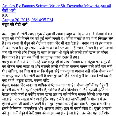
Articles By Famous Science Writer Sh. Devendra Mewari-मंडुवा की
रोटी भली
#10
August 20, 2016, 06:14:35 PM
मंडुवा की रोटी भली
कल मंडुवा की रोटी खाई। एक लेसुवा भी खाया। बहुत आनंद आया। दिनों-महीनों बाद
मंडुवा की रोटी मिलने पर पाई हुई जैसी लगती है। घी तो मलाई से घर में ही निकाल लेते
हैं। वह ताजा घी मंडुवे की रोटी का स्वाद और भी बढ़ा देता है। बनाने को तो हरा नमक
भी बना रखा है। कुछ गास उसके साथ खाने पर अलग ही स्वाद मिलता है। कभी-कभी
भांगे की चटनी और पिनालू के साग के साथ भी मंडुवे की काली रोटी खाने का मौका
मिल जाता है। इन सब चीजों का जुगाड़ करके रखते हैं हम।
पहाड़ के कठिन जीवन में आड़े वक्त मंडुवा ही तो साथ निभाता था। मंडुवा गरीब-गुरबों
का भोजन माना जाता था और उसकी काली रोटी को कमतर मानने वाले कोई कम नहीं
थे। लेकिन, तब किसे पता था कि मंडुवा कोई गया-गुजरा अनाज नहीं बल्कि पोषक तत्वों
से भरपूर भोजन है। रोटी काली है मगर गुणवाली है। इतनी गुणी कि आज वैज्ञानिक भी
कह रहे हैं- मंडुवा खाइए, स्वस्थ रहिए।
मंडुवा, मक्का और चावल से अधिक पौष्टिक माना गया है। पोषक गुणों में यह गेहूं की
बराबरी करता है। इसमें प्रोटीन है, खनिज हैं और विटामिन भी हैं। इसकी प्रोटीन
बेहतर मानी जाती है क्योंकि उसमें खास तौर पर मेथियोनिन नामक ऐमिनो अम्ल पाया
जाता है। रुखा-सूखा और असंतुलित आहार लेने वाले लाखों लोगों के भोजन में इस
ऐमिनो अम्ल की कमी रह जाती है। मंडुवा इसकी भरपाई कर देता है। एक बात और।
इसमें कैल्सियम, फास्फोरस और आयरन (लौह) तत्व भी काफी होता है। दूसरे अनाजों
की तुलना में मंडुवे में कैल्सियम की मात्रा ज्यादा पाई जाती है। इसलिए यह दांतों और