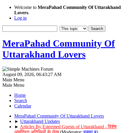
Welcome to
MeraPahad Community Of Uttarakhand
Lovers
.
Log in
MeraPahad Community Of
Uttarakhand Lovers
August 09, 2026, 06:43:27 AM
Main Menu
Main Menu
Home
Search
Calendar
MeraPahad Community Of Uttarakhand Lovers
►
Uttarakhand Updates
►
Articles By Esteemed Guests of Uttarakhand - विशेष
आमंत्रित अतिथियों के लेख
(Moderator:
हुक्का बू
)