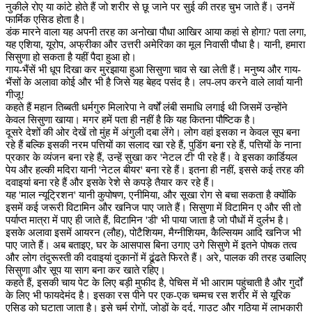
नुकीले रोए या कांटे होते हैं जो शरीर से छू जाने पर सुई की तरह चुभ जाते हैं। उनमें
फार्मिक एसिड होता है।
डंक मारने वाला यह अपनी तरह का अनोखा पौधा आखिर आया कहां से होगा? पता लगा,
यह एशिया, यूरोप, अफ्रीका और उत्तरी अमेरिका का मूल निवासी पौधा है। यानी, हमारा
सिसुणा हो सकता है यहीं पैदा हुआ हो।
गाय-भैंसें भी धूप दिखा कर मुरझाया हुआ सिसुणा चाव से खा लेती हैं। मनुष्य और गाय-
भैंसों के अलावा कोई और भी है जिसे यह बेहद पसंद है। लप-लप करने वाले लार्वा यानी
गीजू!
कहते हैं महान तिब्बती धर्मगुरु मिलारेपा ने वर्षों लंबी समाधि लगाई थी जिसमें उन्होंने
केवल सिसुणा खाया। मगर हमें पता ही नहीं है कि यह कितना पौष्टिक है।
दूसरे देशों की ओर देखें तो मुंह में अंगुली दबा लेंगे। लोग वहां इसका न केवल सूप बना
रहे हैं बल्कि इसकी नरम पत्तियों का सलाद खा रहे हैं, पुडिंग बना रहे हैं, पत्तियों के नाना
प्रकार के व्यंजन बना रहे हैं, उन्हें सुखा कर 'नेटल टी' पी रहे हैं। वे इसका कार्डियल
पेय और हल्की मदिरा यानी 'नेटल बीयर' बना रहे हैं। इतना ही नहीं, इससे कई तरह की
दवाइयां बना रहे हैं और इसके रेशे से कपड़े तैयार कर रहे हैं।
यह 'माल न्यूट्रिशन' यानी कुपोषण, एनीमिया, और सूखा रोग से बचा सकता है क्योंकि
इसमें कई जरूरी विटामिन और खनिज पाए जाते हैं। सिसुणा में विटामिन ए और सी तो
पर्याप्त मात्रा में पाए ही जाते हैं, विटामिन 'डी' भी पाया जाता है जो पौधों में दुर्लभ है।
इसके अलावा इसमें आयरन (लौह), पोटैशियम, मैग्नीशियम, कैल्सियम आदि खनिज भी
पाए जाते हैं। अब बताइए, घर के आसपास बिना उगाए उगे सिसुणे में इतने पोषक तत्व
और लोग तंदुरूस्ती की दवाइयां दुकानों में ढूंढते फिरते हैं। अरे, पालक की तरह उबालिए
सिसुणा और सूप या साग बना कर खाते रहिए।
कहते हैं, इसकी चाय पेट के लिए बड़ी मुफीद है, पेचिस में भी आराम पहुंचाती है और गुर्दों
के लिए भी फायदेमंद है। इसका रस पीने पर एक-एक चम्मच रस शरीर में से यूरिक
एसिड को घटाता जाता है। इसे चर्म रोगों, जोड़ों के दर्द, गाउट और गठिया में लाभकारी