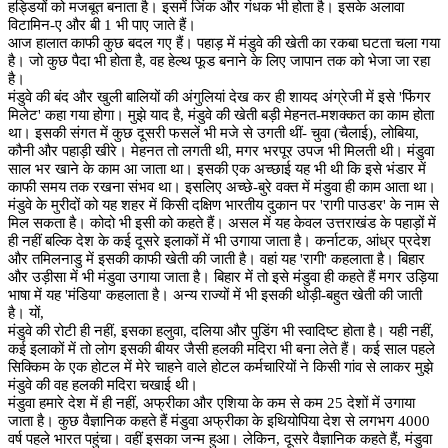
हड्डियों को मजबूत बनाता है। इसमें जिंक और गंधक भी होता है। इसके अलावा
विटामिन-ए और बी 1 भी पाए जाते हैं।
आज हालात काफी कुछ बदल गए हैं। पहाड़ में मंडुवे की खेती का रकबा घटता चला गया
है। जो कुछ पैदा भी होता है, वह हेल्थ फूड बनाने के लिए जापान तक को भेजा जा रहा
है।
मंडुवे की बंद और खुली बालियों की अंगुलियां देख कर ही शायद अंग्रेजी में इसे 'फिंगर
मिलेट' कहा गया होगा। मुझे याद है, मंडुवे की खेती बड़ी मेहनत-मशक्कत का काम होता
था। इसकी संगत में कुछ दूसरी फसलें भी मजे से उगती थीं- चुवा (चैलाई), लोबिया,
कौनी और पहाड़ी खीरे। मेहनत तो लगती थी, मगर भरपूर उपज भी मिलती थी। मंडुवा
साल भर खाने के काम आ जाता था। इसकी एक अच्छाई यह भी थी कि इसे भंडार में
काफी समय तक रखना संभव था। इसलिए अच्छे-बुरे वक्त में मंडुवा ही काम आता था।
मंडुवे के मुरीदों को यह शहर में किसी दक्षिण भारतीय दुकान पर 'रागी पाउडर' के नाम से
मिल सकता है। कोदो भी इसी को कहते हैं। असल में यह केवल उत्तराखंड के पहाड़ों में
ही नहीं बल्कि देश के कई दूसरे इलाकों में भी उगाया जाता है। कर्नाटक, आंध्र प्रदेश
और तमिलनाडु में इसकी काफी खेती की जाती है। वहां यह 'रागी' कहलाता है। बिहार
और उड़ीसा में भी मंडुवा उगाया जाता है। बिहार में तो इसे मंडुवा ही कहते हैं मगर उड़िया
भाषा में यह 'मंडिया' कहलाता है। अन्य राज्यों में भी इसकी थोड़ी-बहुत खेती की जाती
है। यों,
मंडुवे की रोटी ही नहीं, इसका हलुवा, दलिया और पुडिंग भी स्वादिष्ट होता है। यही नहीं,
कई इलाकों में तो लोग इसकी बीयर जैसी हलकी मदिरा भी बना लेते हैं। कई साल पहले
सिक्किम के एक होटल में मेरे चाहने वाले होटल कर्मचारियों ने किसी गांव से लाकर मुझे
मंडुवे की वह हलकी मदिरा चखाई थी।
मंडुवा हमारे देश में ही नहीं, अफ्रीका और एशिया के कम से कम 25 देशों में उगाया
जाता है। कुछ वैज्ञानिक कहते हैं मंडुवा अफ्रीका के इथियोपिया देश से लगभग 4000
वर्ष पहले भारत पहुंचा। वहीं इसका जन्म हुआ। लेकिन, दूसरे वैज्ञानिक कहते हैं, मंडुवा