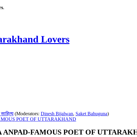
rs
.
rakhand Lovers
 साहित्य
(Moderators:
Dinesh Bijalwan
,
Saket Bahuguna
)
ANPAD-FAMOUS POET OF UTTARAKHAND
वि-SHER DA ANPAD-FAMOUS POET OF UTTARA