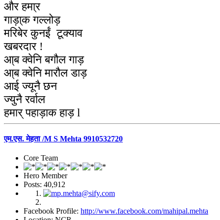
और हमा्र
गाड़ा्क गल्लोड़
मरिबेर कुनईं टूक्याव
खबरदार !
आ्ब क्वेनि बगौल गाड़
आ्ब क्वेनि मारौल डाड़
आई ज्यूनै छन
ज्युनै रर्वाल
हमार् पहाड़ाक हाड़ l
एम.एस. मेहता /M S Mehta 9910532720
Core Team
Hero Member
Posts: 40,912
Facebook Profile:
http://www.facebook.com/mahipal.mehta
Location: NCR