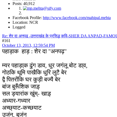
Posts: 40,912
Facebook Profile:
http://www.facebook.com/mahipal.mehta
Location: NCR
Logged
Re: शेर दा अनपढ -उत्तराखंड के प्रसिद्ध कवि-SHER DA ANPA
#161
October 13, 2013, 12:59:54 PM
पहाड़ाक हाड़ : शेर दा "अनपढ़"
म्यर पहाड़ा्क ढुंग डाव, धुर जगंलू बोट डा्व,
गोठकि थूमि पाखैकि धुरि लुटै बेर
द्वै पितरोंकि घर कुड़ी बज्यै बेर
बांज बुरूँशिक जाड़्
सल ड्यारांक खुंम्- खाड़्
अध्यार-गध्यार
अच्छ्याट-कच्छयाट
उजंन, बुजंन