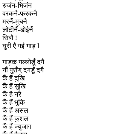
रुजंन-भिजंन
वरकनै-फरकनै
मरनैं-मुचनै
लोटीनैं-डोईनैं
सिबौ !
घुरी एै गईं गाड़ l
गाड़क गल्लोडूँ दगै
नौं पुराँण् दगडूँ दगै
कैं हैं दुखि
कैं हैं सुखि
कैं है नरै
कैं हैं भुकि
कैं हैं असल
कैं हैं कुशल
कैं हैं ज्युजाग