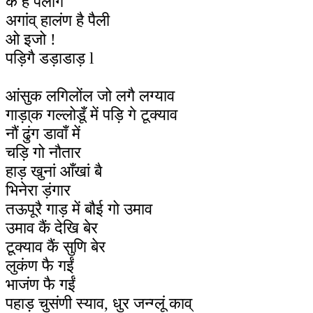
कैं हैं पैलाग
अगांव् हालंण है पैली
ओ इजो !
पड़िगै डड़ाडाड़ l
आंसुक लगिलोंल जो लगै लग्याव
गाड़ा्क गल्लोडूँ में पड़ि गे टूक्याव
नौं ढुंग डावाँ में
चड़ि गो नौतार
हाड़ खुनां आँखां बै
भिनेरा ड़ंगार
तऊपूरै गाड़ में बौई गो उमाव
उमाव कैं देखि बेर
टूक्याव कैं सुणि बेर
लुकंण फै गईं
भाजंण फै गईं
पहाड़ चुसंणी स्याव, धुर जन्ग्लूं काव्