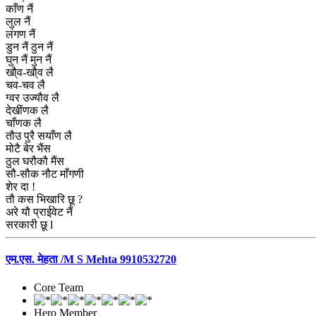
काँण नैं
लुल नैं
लंगण नैं
डुन नैं ठुन नैं
घुन नैं मुन नैं
खौ्व-खौ्व लै
चव-चव लै
ग्वर उज्यौव लै
देखींणक लै
चाँणक लै
तौउ पुरै सयाँण लै
मोटै बेर भैंस
ठुल घरौकौ मैंस
सौ-सौक नौट माँगणी
शेर दा !
तौ कस भिखारि छू ?
अरे यौ प्राईवेट नैं
सरकारी छू l
एम.एस. मेहता /M S Mehta 9910532720
Core Team
Hero Member