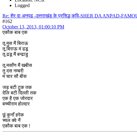
Logged
Re: शेर दा अनपढ -उत्तराखंड के प्रसिद्ध कवि-SHER DA ANPA
#162
October 13, 2013, 01:00:10 PM
एकौक बाब एक
तू मुस मैं बिराऊ
तू बिराऊ मं ढडू
तू ढडू मैं बन्ढाडु
तू मसाँण मैं खबीस
तु दस नम्बरी
मं चार सौ बीस
जड़ बटी टुक तक
देलि बटी दिल्ली तक
एक है एक जोरदार
बच्चीराम होल्दार
छूं कुनाँ हरेक
च्यल क्वे नैं
एकौक बाब एक !