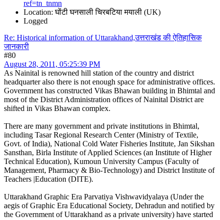
ref=tn_tnmn
Location: घोंटी घनसाली चिरबटिया मयाली (UK)
Logged
Re: Historical information of Uttarakhand,उत्तराखंड की ऐतिहासिक
जानकारी
#80
August 28, 2011, 05:25:39 PM
As Nainital is renowned hill station of the country and district
headquarter also there is not enough space for administrative offices.
Government has constructed Vikas Bhawan building in Bhimtal and
most of the District Administration offices of Nainital District are
shifted in Vikas Bhawan complex.
There are many government and private institutions in Bhimtal,
including Tasar Regional Research Center (Ministry of Textile,
Govt. of India), National Cold Water Fisheries Institute, Jan Sikshan
Sansthan, Birla Institute of Applied Sciences (an Institute of Higher
Technical Education), Kumoun University Campus (Faculty of
Management, Pharmacy & Bio-Technology) and District Institute of
Teachers |Education (DITE).
Uttarakhand Graphic Era Parvatiya Vishwavidyalaya (Under the
aegis of Graphic Era Educational Society, Dehradun and notified by
the Government of Uttarakhand as a private university) have started