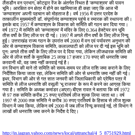
लैंसडौन वन प्रभाग, कोटद्वार रेंज के अंतर्गत स्थित है 'कण्वाश्रम' की पावन
भूमि। आरक्षित वन क्षेत्र में होने का खामियाजा ही कहा जाए कि आज भी
'कण्वाश्रम' अपनी पहचान को मोहताज है। वर्ष 1956 में उत्तर प्रदेश के
तत्कालीन मुख्यमंत्री डॉ. संपूर्णानंद कण्वाश्रम पहुंचे व स्मारक की स्थापना की।
इसके बाद 1957 में कण्वाश्रम के विकास को समिति की गठन कर दिया गया।
वर्ष 1972 में समिति को 'कण्वाश्रम' में मंदिर के लिए 0.364 हेक्टेयर वन भूमि
तीस वर्षो के लिए लीज पर दी गई। 1997 में अगले तीन वर्षो के लिए लीज रिन्यू
हुई। उत्तराखंड राज्य गठन के उपरांत वर्ष 2000 में वन एवं पर्यावरण अनुभाग की
ओर से कण्वाश्रम विकास समिति, कलालघाटी को लीज पर दी गई इस भूमि को
पुन: अगले तीस वर्षो के लिए लीज पर दे दिया गया, लेकिन लीजधारक समिति की
ओर से लीज शर्तो के मुताबिक 25 लाख 17 हजार 170 रुपए की धनराशि जमा
करवानी थी, वह जमा नहीं करवाई गई है।
वन विभाग की माने तो समिति को समय-समय पर लीज राशि जमा कराने के लिए
निर्देशित किया जाता रहा, लेकिन समिति की ओर से धनराशि जमा नहीं की गई।
इधर, विभाग की ओर से गत सात जनवरी को जिलाधिकारी को प्रेषित पत्र में
समिति से लीज धनराशि की वसूली 'भू राजस्व' के रूप में करने का आग्रह किया
गया है। समिति के अध्यक्ष कमांडर (अप्रा) बीएस रावत ने बताया कि वर्ष 1972
से 97 तक समिति करीब 25 रुपए प्रतिवर्ष लीज शुल्क लिया जाता था। वर्ष
1997 से 2000 तक समिति ने करीब 30 रुपए प्रतिवर्ष के हिसाब से लीज शुल्क
विभाग में जमा किया, लेकिन वर्ष 2000 में जब लीज रिन्यू करवाई गई, तो विभाग ने
लाखों की धनराशि जमा करने के निर्देश दे दिए।
http://in.jagran.yahoo.com/news/local/uttranchal/4_5_8751929.html