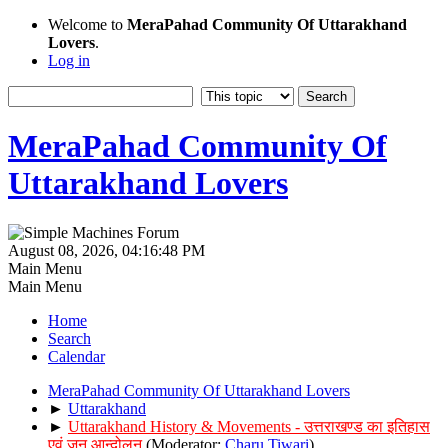
Welcome to
MeraPahad Community Of Uttarakhand
Lovers
.
Log in
MeraPahad Community Of
Uttarakhand Lovers
August 08, 2026, 04:16:48 PM
Main Menu
Main Menu
Home
Search
Calendar
MeraPahad Community Of Uttarakhand Lovers
►
Uttarakhand
►
Uttarakhand History & Movements - उत्तराखण्ड का इतिहास
एवं जन आन्दोलन
(Moderator:
Charu Tiwari
)