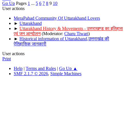
Go Up
Pages
1
...
5
6
7
8
9
10
User actions
MeraPahad Community Of Uttarakhand Lovers
►
Uttarakhand
►
Uttarakhand History & Movements - उत्तराखण्ड का इतिहास
एवं जन आन्दोलन
(Moderator:
Charu Tiwari
)
►
Historical information of Uttarakhand,उत्तराखंड की
ऐतिहासिक जानकारी
User actions
Print
Help
|
Terms and Rules
|
Go Up ▲
SMF 2.1.7 © 2026
,
Simple Machines