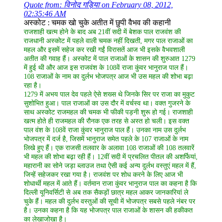
Quote from: विनोद गड़िया on February 08, 2012,
02:35:46 AM
अस्कोट : चमक खो चुके अतीत में छुपी वैभव की कहानी
राजशाही खत्म होने के बाद अब 21वीं सदी में बेशक पाल राजवंश की
राजधानी अस्कोट में पहले वाली चमक नहीं दिखती, मगर पाल राजाओं का
महल और इसमें सहेज कर रखी गईं विरासतें आज भी इसके वैभवशाली
अतीत की गवाह हैं। अस्कोट में पाल राजाओं के शासन की शुरुआत 1279
में हुई थी और आज इस राजवंश के 108वें राजा कुंवर भानुराज पाल हैं।
108 राजाओं के नाम का दुर्लभ भोजपत्र आज भी उस महल की शोभा बढ़ा
रहा है।
1279 में अभय पाल देव पहले ऐसे शख्स थे जिनके सिर पर राजा का मुकुट
सुशोभित हुआ। पाल राजाओं का उस दौर में वर्चस्व था। वक्त गुजरने के
साथ अस्कोट राजमहल की चमक भी फीकी पड़नी शुरू हो गई। राजशाही
खत्म होते ही राजमहल की रौनक एक तरह से अस्त हो चली। इस वक्त
पाल वंश के 108वें राजा कुंवर भानुराज पाल हैं। उनका नाम उस दुर्लभ
भोजपत्र में दर्ज है, जिसमें भानुराज समेत पहले के 107 राजाओं के नाम
लिखे हुए हैं। एक राजसी तलवार के अलावा 108 राजाओं की 108 तलवारें
भी महल की शोभा बढ़ा रही हैं। 12वीं सदी में प्रचलित पीतल की अशर्फियां,
महारानी का सोने जड़ा ब्लाउज तथा ऐसी कई अन्य दुर्लभ वस्तुएं महल में हैं,
जिन्हें सहेजकर रखा गया है। राजवंश पर शोध करने के लिए आज भी
शोधार्थी महल में आते हैं। वर्तमान राजा कुंवर भानुराज पाल का कहना है कि
दिल्ली यूनिवर्सिटी से अब तक सैकड़ों छात्र महल आकर जानकारियां ले
चुके हैं। महल की दुर्लभ वस्तुओं की सूची में भोजपत्र सबसे पहले नंबर पर
है। उनका कहना है कि यह भोजपत्र पाल राजाओं के शासन की हकीकत
का लेखाजोखा है।