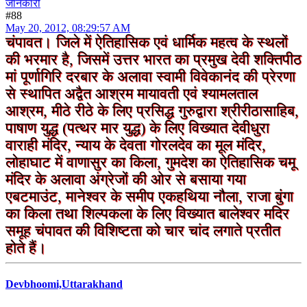
जानकारी
#88
May 20, 2012, 08:29:57 AM
चंपावत। जिले में ऐतिहासिक एवं धार्मिक महत्व के स्थलों
की भरमार है, जिसमें उत्तर भारत का प्रमुख देवी शक्तिपीठ
मां पूर्णागिरि दरबार के अलावा स्वामी विवेकानंद की प्रेरणा
से स्थापित अद्वैत आश्रम मायावती एवं श्यामलताल
आश्रम, मीठे रीठे के लिए प्रसिद्ध गुरुद्वारा श्रीरीठासाहिब,
पाषाण युद्ध (पत्थर मार युद्ध) के लिए विख्यात देवीधुरा
वाराही मंदिर, न्याय के देवता गोरलदेव का मूल मंदिर,
लोहाघाट में वाणासुर का किला, गुमदेश का ऐतिहासिक चमू
मंदिर के अलावा अंग्रेजों की ओर से बसाया गया
एबटमाउंट, मानेश्वर के समीप एकहथिया नौला, राजा बुंगा
का किला तथा शिल्पकला के लिए विख्यात बालेश्वर मदिर
समूह चंपावत की विशिष्टता को चार चांद लगाते प्रतीत
होते हैं।
Devbhoomi,Uttarakhand