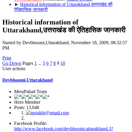
►
Historical information of Uttarakhand,उत्तराखंड की
ऐतिहासिक जानकारी
Historical information of
Uttarakhand,उत्तराखंड की ऐतिहासिक जानकारी
Started by Devbhoomi,Uttarakhand, November 18, 2009, 08:32:57
PM
Print
Go Down
Pages
1
...
5
6
7
8
9
10
User actions
Devbhoomi,Uttarakhand
MeraPahad Team
Hero Member
Posts: 13,048
Facebook Profile:
http://www.facebook.com/devbhoomi.uttarakhand.3?