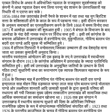
प्रबल विरोध के अभाव मे अविभाजित गढवाल के राजकुमार सुदर्शनशाह को
कंपनी ने आधा गढ़वाल देकर मना लिया परन्तु चंद शासन के उत्तराधिकारी यह
स्थिति भी न प्राप्त कर सके।
1856-1884 तक उत्राखंड हेनरी रैमजे के शासन में रहा तथा यह युग ब्रिटिश
सत्ता के शक्तिशाली होने के काल के रूप में पहचाना गया। इसी दौरान सरकार
के अनुरूप समाचारों का प्रस्तुतीकरण करने के लिये 1868 में समय विनोद तथा
1871 में अल्मोड़ा अखबार की शुरूआत हुयी। 1905 मे बंगाल के विभाजन के बाद
अल्मोडा के नंदा देवी नामक स्थान पर विरोध सभा हुयी । इसी वर्ष कांग्रेस के
बनारस अधिवेशन में उत्तराखंड से हरगोविन्द पंत, मुकुन्दीलाल, गोविन्द बल्लभ पंत
बदरी दत्त पाण्डे आदि युवक भी सम्मिलित हुये।
1906 में हरिराम त्रिपाठी ने वन्देमातरम् जिसका उच्चारण ही तब देशद्रोह माना
जाता था उसका कुमाऊँनी अनुवाद किया।
भारतीय स्वतंत्रता आंन्देालन की एक इकाइ के रुप् मे उत्तराखंड में स्वाधीनता
संग्राम के दौरान 1913 के कांग्रेस अधिवेशन में उत्तराखंड के ज्यादा प्रतिनिधि
सम्मिलित हुये। इसी वर्ष उत्तराखंड के अनुसूचित जातियों के उत्थान के लिये
गठित टम्टा सुधारिणी सभा का रूपान्तरण एक व्यापक शिल्पकार महासभा के रूप
में हुआ।
1916 के सितम्बर माह में हरगोविन्द पंत गोविन्द बल्लभ पंत बदरी दत्त पाण्डे
इन्द्रलाल साह मोहन सिंह दड़मवाल चन्द्र लाल साह प्रेम बल्लभ पाण्डे भोलादत
पाण्डे ओर लक्ष्मीदत्त शास्त्री आदि उत्साही युवकों के द्वारा कुमाऊँ परिषद की
स्थापना की गयी जिसका मुख्य उद्देश्य तत्कालीन उत्तराखंड की सामाजिक तथा
आर्थिक समस्याआं का समाधान खोजना था। 1926 तक इस संगठन ने
उत्तराखण्ड में स्थानीय सामान्य सुधारो की दिशा के अतिरिक्त निश्चित
राजनैतिक उद्देश्य के रूप में संगठनात्मक गतिविधियां संपादित कीं। 1923 तथा
1926 के प्रान्तीय काउन्सिल के चुनाव में गोविन्द बल्लभ पंत हरगोविन्द पंत