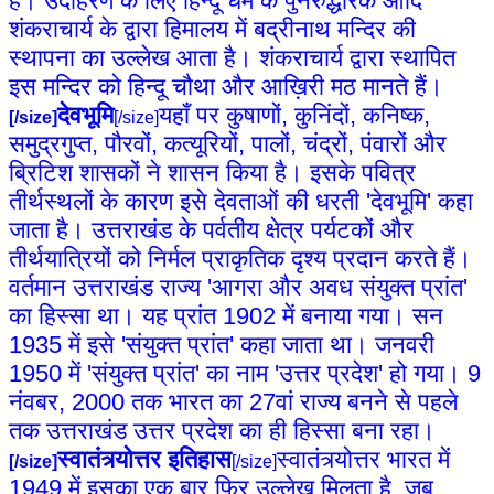
है। उदाहरण के लिए हिन्दू धर्म के पुनरुद्धारक आदि
शंकराचार्य के द्वारा हिमालय में बद्रीनाथ मन्दिर की
स्थापना का उल्लेख आता है। शंकराचार्य द्वारा स्थापित
इस मन्दिर को हिन्दू चौथा और आख़िरी मठ मानते हैं।
देवभूमि
यहाँ पर कुषाणों, कुनिंदों, कनिष्क,
[/size]
[/size]
समुद्रगुप्त, पौरवों, कत्यूरियों, पालों, चंद्रों, पंवारों और
ब्रिटिश शासकों ने शासन किया है। इसके पवित्र
तीर्थस्थलों के कारण इसे देवताओं की धरती 'देवभूमि' कहा
जाता है। उत्तराखंड के पर्वतीय क्षेत्र पर्यटकों और
तीर्थयात्रियों को निर्मल प्राकृतिक दृश्य प्रदान करते हैं।
वर्तमान उत्तराखंड राज्य 'आगरा और अवध संयुक्त प्रांत'
का हिस्सा था। यह प्रांत 1902 में बनाया गया। सन
1935 में इसे 'संयुक्त प्रांत' कहा जाता था। जनवरी
1950 में 'संयुक्त प्रांत' का नाम 'उत्तर प्रदेश' हो गया। 9
नंवबर, 2000 तक भारत का 27वां राज्य बनने से पहले
तक उत्तराखंड उत्तर प्रदेश का ही हिस्सा बना रहा।
स्वातंत्र्योत्तर इतिहास
स्वातंत्र्योत्तर भारत में
[/size]
[/size]
1949 में इसका एक बार फिर उल्लेख मिलता है, जब