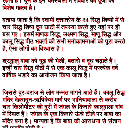
रहता है। दून के इन धर्मस्थलों में रविवार को पूजा का
विशेष महत्व है।
बताया जाता है कि स्वामी दत्तात्रेय के 84 सिद्ध शिष्यों में से
चार सिद्ध शिष्य दून घाटी में तपस्या करते हुए यहां पर ही
बस गए। इसमें माणक सिद्ध, लक्ष्मण सिद्ध, माणू सिद्ध और
कालू सिद्ध पीठ भक्तों की सभी मनोकामनाओं को पूरा करते
हैं, ऐसा लोगों का विश्वास है।
श्रद्धालु बाबा को गुड़ की भेली, बतासे व दूध चढ़ाते हैं।
इन्हीं चार सिद्ध पीठों में से एक कालू सिद्ध में प्रत्येक वर्ष
वार्षिक भडारे का आयोजन किया जाता है।
जिससे दूर-दराज से लोग मन्नत मांगने आते हैं। कालू सिद्ध
मंदिर देहरादून-ऋषिकेश मार्ग पर भानियावाला से करीब
चार किलोमीटर की दूरी में जंगल के किनारे कालूवाला गांव
में स्थित हैं। जंगल के एक किनारे ऊंचे टीले पर बाबा का
मंदिर बना है। मान्यता है कि बाबा की आराधना से संतान