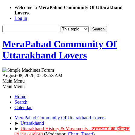
Welcome to
MeraPahad Community Of Uttarakhand
Lovers
.
Log in
MeraPahad Community Of
Uttarakhand Lovers
August 08, 2026, 02:38:58 AM
Main Menu
Main Menu
Home
Search
Calendar
MeraPahad Community Of Uttarakhand Lovers
►
Uttarakhand
►
Uttarakhand History & Movements - उत्तराखण्ड का इतिहास
एवं जन आन्दोलन
(Moderator:
Charu Tiwari
)