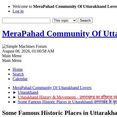
Welcome to
MeraPahad Community Of Uttarakhand Love
Log in
MeraPahad Community Of Utta
August 08, 2026, 01:00:58 AM
Main Menu
Main Menu
Home
Search
Calendar
MeraPahad Community Of Uttarakhand Lovers
►
Uttarakhand
►
Uttarakhand History & Movements - उत्तराखण्ड का इतिहास एव
►
Some Famous Historic Places in Uttarakhand-उत्तराखंड के क
Some Famous Historic Places in Uttarakhand