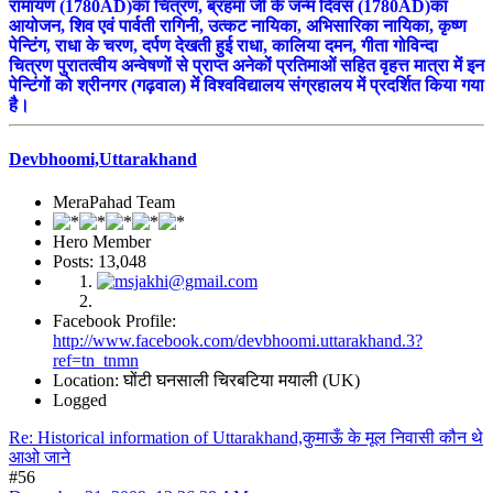
रामायण (1780AD)का चित्रण, ब्रहमा जी के जन्म दिवस (1780AD)का
आयोजन, शिव एवं पार्वती रागिनी, उत्कट नायिका, अभिसारिका नायिका, कृष्ण
पेन्टिंग, राधा के चरण, दर्पण देखती हुई राधा, कालिया दमन, गीता गोविन्दा
चित्रण पुरातत्वीय अन्वेषणों से प्राप्त अनेकों प्रतिमाओं सहित वृहत्त मात्रा में इन
पेन्टिंगों को श्रीनगर (गढ़वाल) में विश्वविद्यालय संग्रहालय में प्रदर्शित किया गया
है।
Devbhoomi,Uttarakhand
MeraPahad Team
Hero Member
Posts: 13,048
Facebook Profile:
http://www.facebook.com/devbhoomi.uttarakhand.3?
ref=tn_tnmn
Location: घोंटी घनसाली चिरबटिया मयाली (UK)
Logged
Re: Historical information of Uttarakhand,कुमाऊँ के मूल निवासी कौन थे
आओ जाने
#56