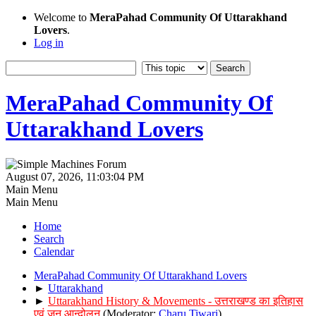
Welcome to
MeraPahad Community Of Uttarakhand
Lovers
.
Log in
MeraPahad Community Of
Uttarakhand Lovers
August 07, 2026, 11:03:04 PM
Main Menu
Main Menu
Home
Search
Calendar
MeraPahad Community Of Uttarakhand Lovers
►
Uttarakhand
►
Uttarakhand History & Movements - उत्तराखण्ड का इतिहास
एवं जन आन्दोलन
(Moderator:
Charu Tiwari
)