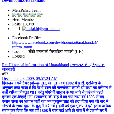
Devbhoomi,Uttarakhand
MeraPahad Team
Hero Member
Posts: 13,048
Facebook Profile:
http://www.facebook.com/devbhoomi.uttarakhand.3?
ref=tn_tnmn
Location: घोंटी घनसाली चिरबटिया मयाली (UK)
Logged
Re: Historical information of Uttarakhand,उत्तराखंड की ऐतिहासिक
जानकारी
#53
December 20, 2009, 09:57:24 AM
हिमालयन गजेटियर (वोल्युम III, भाग II ) वर्ष 1882 में ई.टी. एटकिंस के
अनुसार कहा जाता है कि कभी शहर की जनसंख्या काफी थी तथा यह वर्तमान से
कही अधिक विस्तृत था। परंतु अंग्रेजी शासन के आ जाने से कई वर्ष पहले
इसका एक-तिहाई भाग अलकनंदा की बाढ़ में बह गया तथा वर्ष 1803 से यह
स्थान राजा का आवास नहीं रहा जब प्रद्युम्न शाह को हटा दिया गया जो बाद में
गोरखों के साथ देहरा के युद्ध में मारे गये। इसी वर्ष एक भूकंप ने इसे इतना अधिक
तबाह कर दिया कि जब वर्ष 1808 में रैपर यहां आये तो पांच में से एक ही घर में