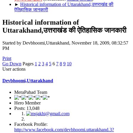
►
Historical information of Uttarakhand,उत्तराखंड की
ऐतिहासिक जानकारी
Historical information of
Uttarakhand,उत्तराखंड की ऐतिहासिक जानकारी
Started by Devbhoomi,Uttarakhand, November 18, 2009, 08:32:57
PM
Print
Go Down
Pages
1
2
3
4
5
6
7
8
9
10
User actions
Devbhoomi,Uttarakhand
MeraPahad Team
Hero Member
Posts: 13,048
Facebook Profile:
http://www.facebook.com/devbhoomi.uttarakhand.3?