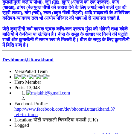
कुंडलीमुखी जलीय पौधा), जुंग (मूंद्द), झुगर (अनाज का एक प्रकार), फांग
(शाखा), ठांगर (बेलयुक्त पौधों को सहारा देने के लिए लगाई जाने वाली वृक्ष की
सूखी शाखा), गांग (नदी), ल्यत (बहुत गीली मिट्टी) आदि शब्दावली के अतिरिक्त
कतिपय-व्याकरण तत्व भी आग्नेय परिवार की भाषाओं से समानता रखते हैं,
जैसे कुमाऊँनी कर्म कारक सूचक कणि/कन प्रत्यय मुंडा की भोवेसी तथा कोर्क
बालियों में के/किन या खे/खिन है। बीस के समूह के आधार पर गिनने की पद्धति
राजी और कुमाऊँनी में समान रूप से मिलती है। बीस के समूह के लिए कुमाऊँनी
में बिसि शब्द है।
Devbhoomi,Uttarakhand
MeraPahad Team
Hero Member
Posts: 13,048
Facebook Profile:
http://www.facebook.com/devbhoomi.uttarakhand.3?
ref=tn_tnmn
Location: घोंटी घनसाली चिरबटिया मयाली (UK)
Logged