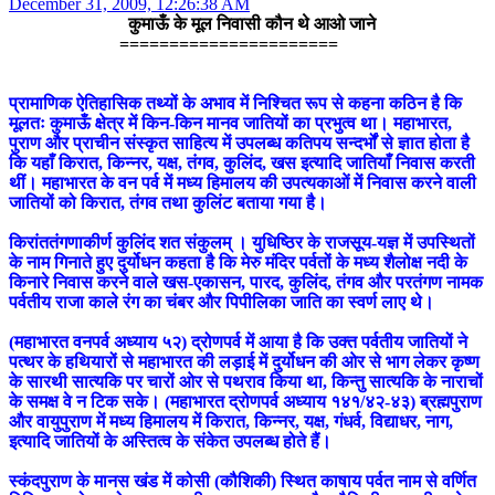
December 31, 2009, 12:26:38 AM
कुमाऊँ के मूल निवासी कौन थे आओ जाने
======================
प्रामाणिक ऐतिहासिक तथ्यों के अभाव में निश्चित रूप से कहना कठिन है कि
मूलतः कुमाऊँ क्षेत्र में किन-किन मानव जातियों का प्रभुत्व था। महाभारत,
पुराण और प्राचीन संस्कृत साहित्य में उपलब्ध कतिपय सन्दर्भों से ज्ञात होता है
कि यहाँ किरात, किन्नर, यक्ष, तंगव, कुलिंद, खस इत्यादि जातियाँ निवास करती
थीं। महाभारत के वन पर्व में मध्य हिमालय की उपत्यकाओं में निवास करने वाली
जातियों को किरात, तंगव तथा कुलिंट बताया गया है।
किरांततंगणाकीर्ण कुलिंद शत संकुलम्‌ । युधिष्ठिर के राजसूय-यज्ञ में उपस्थितों
के नाम गिनाते हुए दुर्योधन कहता है कि मेरु मंदिर पर्वतों के मध्य शैलोक्ष नदी के
किनारे निवास करने वाले खस-एकासन, पारद, कुलिंद, तंगव और परतंगण नामक
पर्वतीय राजा काले रंग का चंबर और पिपीलिका जाति का स्वर्ण लाए थे।
(महाभारत वनपर्व अध्याय ५२) द्रोणपर्व में आया है कि उक्त पर्वतीय जातियों ने
पत्थर के हथियारों से महाभारत की लड़ाई में दुर्योधन की ओर से भाग लेकर कृष्ण
के सारथी सात्यकि पर चारों ओर से पथराव किया था, किन्तु सात्यकि के नाराचों
के समक्ष वे न टिक सके। (महाभारत द्रोणपर्व अध्याय १४१/४२-४३) ब्रह्मपुराण
और वायुपुराण में मध्य हिमालय में किरात, किन्नर, यक्ष, गंधर्व, विद्याधर, नाग,
इत्यादि जातियों के अस्तित्व के संकेत उपलब्ध होते हैं।
स्कंदपुराण के मानस खंड में कोसी (कौशिकी) स्थित काषाय पर्वत नाम से वर्णित