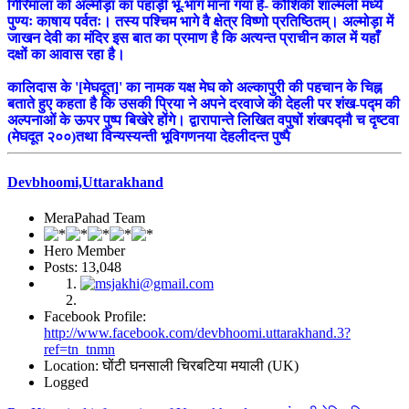
गिरिमाला को अल्मोड़ा का पहाड़ी भू-भाग माना गया है- कौशिकी शाल्मली मध्ये
पुण्यः काषाय पर्वतः। तस्य पश्चिम भागे वै क्षेत्र विष्णो प्रतिष्ठितम्‌। अल्मोड़ा में
जाखन देवी का मंदिर इस बात का प्रमाण है कि अत्यन्त प्राचीन काल में यहाँ
दक्षों का आवास रहा है।
कालिदास के '[मेघदूत]' का नामक यक्ष मेघ को अल्कापुरी की पहचान के चिह्न
बताते हुए कहता है कि उसकी प्रिया ने अपने दरवाजे की देहली पर शंख-पद्म की
अल्पनाओं के ऊपर पुष्प बिखेरे होंगे। द्वारापान्ते लिखित वपुषों शंखपद्मौ च दृष्टवा
(मेघदूत २००)तथा विन्यस्यन्ती भूविगणनया देहलीदन्त पुष्पै
Devbhoomi,Uttarakhand
MeraPahad Team
Hero Member
Posts: 13,048
Facebook Profile:
http://www.facebook.com/devbhoomi.uttarakhand.3?
ref=tn_tnmn
Location: घोंटी घनसाली चिरबटिया मयाली (UK)
Logged