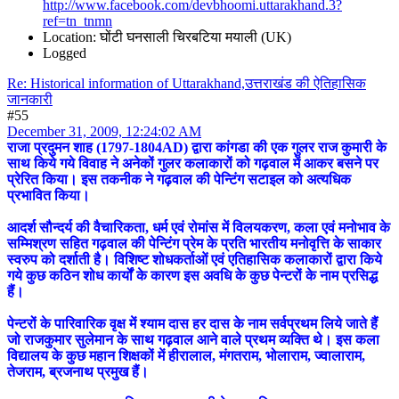
http://www.facebook.com/devbhoomi.uttarakhand.3?
ref=tn_tnmn
Location: घोंटी घनसाली चिरबटिया मयाली (UK)
Logged
Re: Historical information of Uttarakhand,उत्तराखंड की ऐतिहासिक
जानकारी
#55
December 31, 2009, 12:24:02 AM
राजा प्रदुमन शाह (1797-1804AD) द्वारा कांगडा की एक गुलर राज कुमारी के
साथ किये गये विवाह ने अनेकों गुलर कलाकारों को गढ़वाल में आकर बसने पर
प्रेरित किया। इस तकनीक ने गढ़वाल की पेन्टिंग सटाइल को अत्यधिक
प्रभावित किया।
आदर्श सौन्दर्य की वैचारिकता, धर्म एवं रोमांस में विलयकरण, कला एवं मनोभाव के
सम्मिश्रण सहित गढ़वाल की पेन्टिंग प्रेम के प्रति भारतीय मनोवृत्ति के साकार
स्वरुप को दर्शाती है। विशिष्ट शोधकर्ताओं एवं एतिहासिक कलाकारों द्वारा किये
गये कुछ कठिन शोध कार्यों के कारण इस अवधि के कुछ पेन्टरों के नाम प्रसिद्ध
हैं।
पेन्टरों के पारिवारिक वृक्ष में श्याम दास हर दास के नाम सर्वप्रथम लिये जाते हैं
जो राजकुमार सुलेमान के साथ गढ़वाल आने वाले प्रथम व्यक्ति थे। इस कला
विद्यालय के कुछ महान शिक्षकों में हीरालाल, मंगतराम, भोलाराम, ज्वालाराम,
तेजराम, ब्रजनाथ प्रमुख हैं।