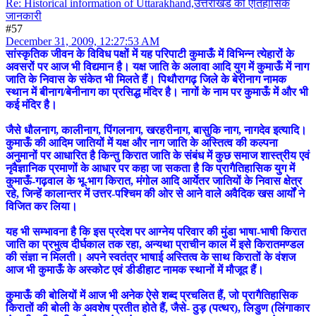
Re: Historical information of Uttarakhand,उत्तराखंड की ऐतिहासिक
जानकारी
#57
December 31, 2009, 12:27:53 AM
सांस्कृतिक जीवन के विविध पक्षों में यह परिपाटी कुमाऊँ में विभिन्न त्येहारों के
अवसरों पर आज भी विद्यमान है। यक्ष जाति के अलावा आदि युग में कुमाऊँ में नाग
जाति के निवास के संकेत भी मिलते हैं। पिथौरागढ़ जिले के बेरीनाग नामक
स्थान में बीनाग/बेनीनाग का प्रसिद्ध मंदिर है। नागों के नाम पर कुमाऊँ में और भी
कई मंदिर है।
जैसे धौलनाग, कालीनाग, पिंगलनाग, खरहरीनाग, बासुकि नाग, नागदेव इत्यादि।
कुमाऊँ की आदिम जातियों में यक्ष और नाग जाति के अस्तित्व की कल्पना
अनुमानों पर आधारित है किन्तु किरात जाति के संबंध में कुछ समाज शास्त्रीय एवं
नृवैज्ञानिक प्रमाणों के आधार पर कहा जा सकता है कि प्रागैतिहासिक युग में
कुमाऊँ-गढ़वाल के भू-भाग किरात, मंगोल आदि आर्येतर जातियों के निवास क्षेत्र
रहे, जिन्हें कालान्तर में उत्तर-पश्चिम की ओर से आने वाले अवैदिक खस आर्यों ने
विजित कर लिया।
यह भी सम्भावना है कि इस प्रदेश पर आग्नेय परिवार की मुंडा भाषा-भाषी किरात
जाति का प्रभुत्व दीर्घकाल तक रहा, अन्यथा प्राचीन काल में इसे किरातमण्डल
की संज्ञा न मिलती। अपने स्वतंत्र भाषाई अस्तित्व के साथ किरातों के वंशज
आज भी कुमाऊँ के अस्कोट एवं डीडीहाट नामक स्थानों में मौजूद हैं।
कुमाऊँ की बोलियों में आज भी अनेक ऐसे शब्द प्रचलित हैं, जो प्रागैतिहासिक
किरातों की बोली के अवशेष प्रतीत होते हैं, जैसे- ठुड़ (पत्थर), लिडुण (लिंगाकार