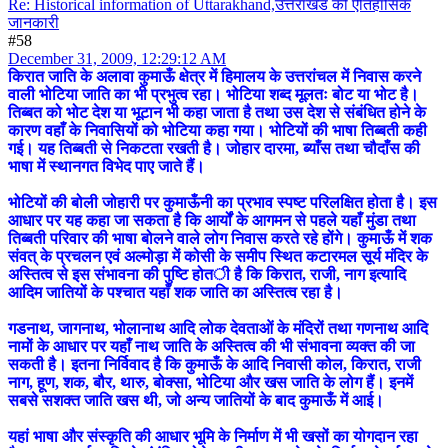
Re: Historical information of Uttarakhand,उत्तराखंड की ऐतिहासिक
जानकारी
#58
December 31, 2009, 12:29:12 AM
किरात जाति के अलावा कुमाऊँ क्षेत्र में हिमालय के उत्तरांचल में निवास करने
वाली भोटिया जाति का भी प्रभुत्व रहा। भोटिया शब्द मूलतः बोट या भोट है।
तिब्बत को भोट देश या भूटान भी कहा जाता है तथा उस देश से संबंधित होने के
कारण वहाँ के निवासियों को भोटिया कहा गया। भोटियों की भाषा तिब्बती कही
गई। यह तिब्बती से निकटता रखती है। जोहार दारमा, ब्याँस तथा चौदाँस की
भाषा में स्थानगत विभेद पाए जाते हैं।
भोटियों की बोली जोहारी पर कुमाऊँनी का प्रभाव स्पष्ट परिलक्षित होता है। इस
आधार पर यह कहा जा सकता है कि आर्यों के आगमन से पहले यहाँ मुंडा तथा
तिब्बती परिवार की भाषा बोलने वाले लोग निवास करते रहे होंगे। कुमाऊँ में शक
संवत् के प्रचलन एवं अल्मोड़ा में कोसी के समीप स्थित कटारमल सूर्य मंदिर के
अस्तित्व से इस संभावना की पुष्टि होती है कि किरात, राजी, नाग इत्यादि
आदिम जातियों के पश्चात यहाँ शक जाति का अस्तित्व रहा है।
गडनाथ, जागनाथ, भोलानाथ आदि लोक देवताओं के मंदिरों तथा गणनाथ आदि
नामों के आधार पर यहाँ नाथ जाति के अस्तित्व की भी संभावना व्यक्त की जा
सकती है। इतना निर्विवाद है कि कुमाऊँ के आदि निवासी कोल, किरात, राजी
नाग, हूण, शक, बौर, थारु, बोक्सा, भोटिया और खस जाति के लोग हैं। इनमें
सबसे सशक्त जाति खस थी, जो अन्य जातियों के बाद कुमाऊँ में आई।
यहां भाषा और संस्कृति की आधार भूमि के निर्माण में भी खसों का योगदान रहा