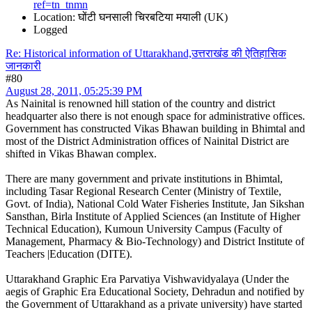
ref=tn_tnmn
Location: घोंटी घनसाली चिरबटिया मयाली (UK)
Logged
Re: Historical information of Uttarakhand,उत्तराखंड की ऐतिहासिक
जानकारी
#80
August 28, 2011, 05:25:39 PM
As Nainital is renowned hill station of the country and district
headquarter also there is not enough space for administrative offices.
Government has constructed Vikas Bhawan building in Bhimtal and
most of the District Administration offices of Nainital District are
shifted in Vikas Bhawan complex.
There are many government and private institutions in Bhimtal,
including Tasar Regional Research Center (Ministry of Textile,
Govt. of India), National Cold Water Fisheries Institute, Jan Sikshan
Sansthan, Birla Institute of Applied Sciences (an Institute of Higher
Technical Education), Kumoun University Campus (Faculty of
Management, Pharmacy & Bio-Technology) and District Institute of
Teachers |Education (DITE).
Uttarakhand Graphic Era Parvatiya Vishwavidyalaya (Under the
aegis of Graphic Era Educational Society, Dehradun and notified by
the Government of Uttarakhand as a private university) have started