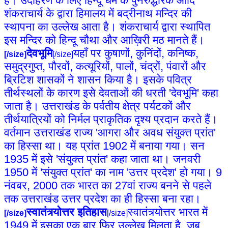
है। उदाहरण के लिए हिन्दू धर्म के पुनरुद्धारक आदि
शंकराचार्य के द्वारा हिमालय में बद्रीनाथ मन्दिर की
स्थापना का उल्लेख आता है। शंकराचार्य द्वारा स्थापित
इस मन्दिर को हिन्दू चौथा और आख़िरी मठ मानते हैं।
देवभूमि
यहाँ पर कुषाणों, कुनिंदों, कनिष्क,
[/size]
[/size]
समुद्रगुप्त, पौरवों, कत्यूरियों, पालों, चंद्रों, पंवारों और
ब्रिटिश शासकों ने शासन किया है। इसके पवित्र
तीर्थस्थलों के कारण इसे देवताओं की धरती 'देवभूमि' कहा
जाता है। उत्तराखंड के पर्वतीय क्षेत्र पर्यटकों और
तीर्थयात्रियों को निर्मल प्राकृतिक दृश्य प्रदान करते हैं।
वर्तमान उत्तराखंड राज्य 'आगरा और अवध संयुक्त प्रांत'
का हिस्सा था। यह प्रांत 1902 में बनाया गया। सन
1935 में इसे 'संयुक्त प्रांत' कहा जाता था। जनवरी
1950 में 'संयुक्त प्रांत' का नाम 'उत्तर प्रदेश' हो गया। 9
नंवबर, 2000 तक भारत का 27वां राज्य बनने से पहले
तक उत्तराखंड उत्तर प्रदेश का ही हिस्सा बना रहा।
स्वातंत्र्योत्तर इतिहास
स्वातंत्र्योत्तर भारत में
[/size]
[/size]
1949 में इसका एक बार फिर उल्लेख मिलता है, जब