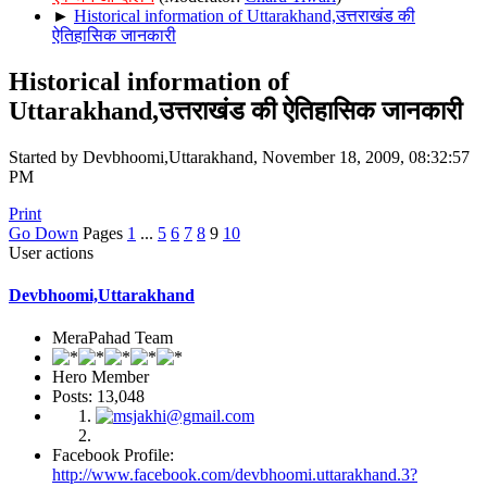
►
Historical information of Uttarakhand,उत्तराखंड की
ऐतिहासिक जानकारी
Historical information of
Uttarakhand,उत्तराखंड की ऐतिहासिक जानकारी
Started by Devbhoomi,Uttarakhand, November 18, 2009, 08:32:57
PM
Print
Go Down
Pages
1
...
5
6
7
8
9
10
User actions
Devbhoomi,Uttarakhand
MeraPahad Team
Hero Member
Posts: 13,048
Facebook Profile:
http://www.facebook.com/devbhoomi.uttarakhand.3?