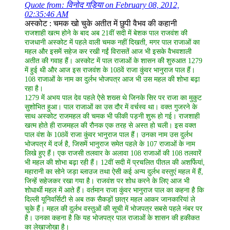
Quote from: विनोद गड़िया on February 08, 2012,
02:35:46 AM
अस्कोट : चमक खो चुके अतीत में छुपी वैभव की कहानी
राजशाही खत्म होने के बाद अब 21वीं सदी में बेशक पाल राजवंश की
राजधानी अस्कोट में पहले वाली चमक नहीं दिखती, मगर पाल राजाओं का
महल और इसमें सहेज कर रखी गईं विरासतें आज भी इसके वैभवशाली
अतीत की गवाह हैं। अस्कोट में पाल राजाओं के शासन की शुरुआत 1279
में हुई थी और आज इस राजवंश के 108वें राजा कुंवर भानुराज पाल हैं।
108 राजाओं के नाम का दुर्लभ भोजपत्र आज भी उस महल की शोभा बढ़ा
रहा है।
1279 में अभय पाल देव पहले ऐसे शख्स थे जिनके सिर पर राजा का मुकुट
सुशोभित हुआ। पाल राजाओं का उस दौर में वर्चस्व था। वक्त गुजरने के
साथ अस्कोट राजमहल की चमक भी फीकी पड़नी शुरू हो गई। राजशाही
खत्म होते ही राजमहल की रौनक एक तरह से अस्त हो चली। इस वक्त
पाल वंश के 108वें राजा कुंवर भानुराज पाल हैं। उनका नाम उस दुर्लभ
भोजपत्र में दर्ज है, जिसमें भानुराज समेत पहले के 107 राजाओं के नाम
लिखे हुए हैं। एक राजसी तलवार के अलावा 108 राजाओं की 108 तलवारें
भी महल की शोभा बढ़ा रही हैं। 12वीं सदी में प्रचलित पीतल की अशर्फियां,
महारानी का सोने जड़ा ब्लाउज तथा ऐसी कई अन्य दुर्लभ वस्तुएं महल में हैं,
जिन्हें सहेजकर रखा गया है। राजवंश पर शोध करने के लिए आज भी
शोधार्थी महल में आते हैं। वर्तमान राजा कुंवर भानुराज पाल का कहना है कि
दिल्ली यूनिवर्सिटी से अब तक सैकड़ों छात्र महल आकर जानकारियां ले
चुके हैं। महल की दुर्लभ वस्तुओं की सूची में भोजपत्र सबसे पहले नंबर पर
है। उनका कहना है कि यह भोजपत्र पाल राजाओं के शासन की हकीकत
का लेखाजोखा है।