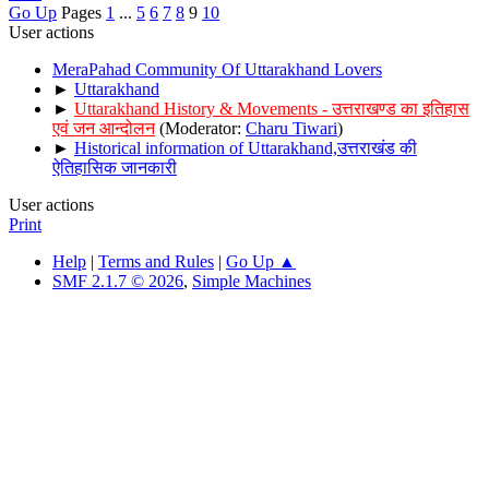
Go Up
Pages
1
...
5
6
7
8
9
10
User actions
MeraPahad Community Of Uttarakhand Lovers
►
Uttarakhand
►
Uttarakhand History & Movements - उत्तराखण्ड का इतिहास
एवं जन आन्दोलन
(Moderator:
Charu Tiwari
)
►
Historical information of Uttarakhand,उत्तराखंड की
ऐतिहासिक जानकारी
User actions
Print
Help
|
Terms and Rules
|
Go Up ▲
SMF 2.1.7 © 2026
,
Simple Machines