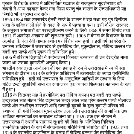
प्रबल विरोध के अभाव मे अविभाजित गढवाल के राजकुमार सुदर्शनशाह को
कंपनी ने आधा गढ़वाल देकर मना लिया परन्तु चंद शासन के उत्तराधिकारी यह
स्थिति भी न प्राप्त कर सके।
1856-1884 तक उत्राखंड हेनरी रैमजे के शासन में रहा तथा यह युग ब्रिटिश
सत्ता के शक्तिशाली होने के काल के रूप में पहचाना गया। इसी दौरान सरकार
के अनुरूप समाचारों का प्रस्तुतीकरण करने के लिये 1868 में समय विनोद तथा
1871 में अल्मोड़ा अखबार की शुरूआत हुयी। 1905 मे बंगाल के विभाजन के बाद
अल्मोडा के नंदा देवी नामक स्थान पर विरोध सभा हुयी । इसी वर्ष कांग्रेस के
बनारस अधिवेशन में उत्तराखंड से हरगोविन्द पंत, मुकुन्दीलाल, गोविन्द बल्लभ पंत
बदरी दत्त पाण्डे आदि युवक भी सम्मिलित हुये।
1906 में हरिराम त्रिपाठी ने वन्देमातरम् जिसका उच्चारण ही तब देशद्रोह माना
जाता था उसका कुमाऊँनी अनुवाद किया।
भारतीय स्वतंत्रता आंन्देालन की एक इकाइ के रुप् मे उत्तराखंड में स्वाधीनता
संग्राम के दौरान 1913 के कांग्रेस अधिवेशन में उत्तराखंड के ज्यादा प्रतिनिधि
सम्मिलित हुये। इसी वर्ष उत्तराखंड के अनुसूचित जातियों के उत्थान के लिये
गठित टम्टा सुधारिणी सभा का रूपान्तरण एक व्यापक शिल्पकार महासभा के रूप
में हुआ।
1916 के सितम्बर माह में हरगोविन्द पंत गोविन्द बल्लभ पंत बदरी दत्त पाण्डे
इन्द्रलाल साह मोहन सिंह दड़मवाल चन्द्र लाल साह प्रेम बल्लभ पाण्डे भोलादत
पाण्डे ओर लक्ष्मीदत्त शास्त्री आदि उत्साही युवकों के द्वारा कुमाऊँ परिषद की
स्थापना की गयी जिसका मुख्य उद्देश्य तत्कालीन उत्तराखंड की सामाजिक तथा
आर्थिक समस्याआं का समाधान खोजना था। 1926 तक इस संगठन ने
उत्तराखण्ड में स्थानीय सामान्य सुधारो की दिशा के अतिरिक्त निश्चित
राजनैतिक उद्देश्य के रूप में संगठनात्मक गतिविधियां संपादित कीं। 1923 तथा
1926 के प्रान्तीय काउन्सिल के चुनाव में गोविन्द बल्लभ पंत हरगोविन्द पंत