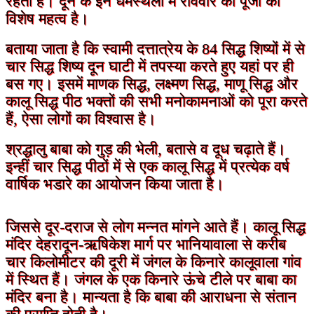
रहता है। दून के इन धर्मस्थलों में रविवार को पूजा का
विशेष महत्व है।
बताया जाता है कि स्वामी दत्तात्रेय के 84 सिद्ध शिष्यों में से
चार सिद्ध शिष्य दून घाटी में तपस्या करते हुए यहां पर ही
बस गए। इसमें माणक सिद्ध, लक्ष्मण सिद्ध, माणू सिद्ध और
कालू सिद्ध पीठ भक्तों की सभी मनोकामनाओं को पूरा करते
हैं, ऐसा लोगों का विश्वास है।
श्रद्धालु बाबा को गुड़ की भेली, बतासे व दूध चढ़ाते हैं।
इन्हीं चार सिद्ध पीठों में से एक कालू सिद्ध में प्रत्येक वर्ष
वार्षिक भडारे का आयोजन किया जाता है।
जिससे दूर-दराज से लोग मन्नत मांगने आते हैं। कालू सिद्ध
मंदिर देहरादून-ऋषिकेश मार्ग पर भानियावाला से करीब
चार किलोमीटर की दूरी में जंगल के किनारे कालूवाला गांव
में स्थित हैं। जंगल के एक किनारे ऊंचे टीले पर बाबा का
मंदिर बना है। मान्यता है कि बाबा की आराधना से संतान