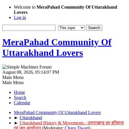
Welcome to
MeraPahad Community Of Uttarakhand
Lovers
.
Log in
MeraPahad Community Of
Uttarakhand Lovers
August 08, 2026, 05:14:07 PM
Main Menu
Main Menu
Home
Search
Calendar
MeraPahad Community Of Uttarakhand Lovers
►
Uttarakhand
►
Uttarakhand History & Movements - उत्तराखण्ड का इतिहास
एवं जन आन्दोलन
(Moderator:
Charu Tiwari
)