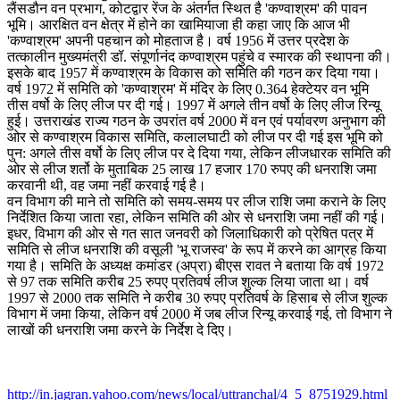
लैंसडौन वन प्रभाग, कोटद्वार रेंज के अंतर्गत स्थित है 'कण्वाश्रम' की पावन
भूमि। आरक्षित वन क्षेत्र में होने का खामियाजा ही कहा जाए कि आज भी
'कण्वाश्रम' अपनी पहचान को मोहताज है। वर्ष 1956 में उत्तर प्रदेश के
तत्कालीन मुख्यमंत्री डॉ. संपूर्णानंद कण्वाश्रम पहुंचे व स्मारक की स्थापना की।
इसके बाद 1957 में कण्वाश्रम के विकास को समिति की गठन कर दिया गया।
वर्ष 1972 में समिति को 'कण्वाश्रम' में मंदिर के लिए 0.364 हेक्टेयर वन भूमि
तीस वर्षो के लिए लीज पर दी गई। 1997 में अगले तीन वर्षो के लिए लीज रिन्यू
हुई। उत्तराखंड राज्य गठन के उपरांत वर्ष 2000 में वन एवं पर्यावरण अनुभाग की
ओर से कण्वाश्रम विकास समिति, कलालघाटी को लीज पर दी गई इस भूमि को
पुन: अगले तीस वर्षो के लिए लीज पर दे दिया गया, लेकिन लीजधारक समिति की
ओर से लीज शर्तो के मुताबिक 25 लाख 17 हजार 170 रुपए की धनराशि जमा
करवानी थी, वह जमा नहीं करवाई गई है।
वन विभाग की माने तो समिति को समय-समय पर लीज राशि जमा कराने के लिए
निर्देशित किया जाता रहा, लेकिन समिति की ओर से धनराशि जमा नहीं की गई।
इधर, विभाग की ओर से गत सात जनवरी को जिलाधिकारी को प्रेषित पत्र में
समिति से लीज धनराशि की वसूली 'भू राजस्व' के रूप में करने का आग्रह किया
गया है। समिति के अध्यक्ष कमांडर (अप्रा) बीएस रावत ने बताया कि वर्ष 1972
से 97 तक समिति करीब 25 रुपए प्रतिवर्ष लीज शुल्क लिया जाता था। वर्ष
1997 से 2000 तक समिति ने करीब 30 रुपए प्रतिवर्ष के हिसाब से लीज शुल्क
विभाग में जमा किया, लेकिन वर्ष 2000 में जब लीज रिन्यू करवाई गई, तो विभाग ने
लाखों की धनराशि जमा करने के निर्देश दे दिए।
http://in.jagran.yahoo.com/news/local/uttranchal/4_5_8751929.html