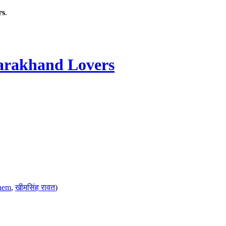
rs
.
rakhand Lovers
hem
,
खीमसिंह रावत
)