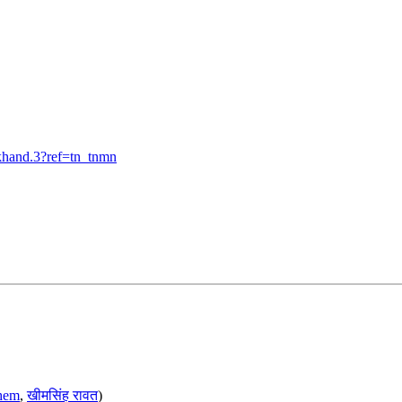
khand.3?ref=tn_tnmn
hem
,
खीमसिंह रावत
)