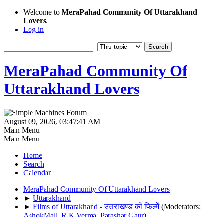
Welcome to
MeraPahad Community Of Uttarakhand
Lovers
.
Log in
MeraPahad Community Of
Uttarakhand Lovers
August 09, 2026, 03:47:41 AM
Main Menu
Main Menu
Home
Search
Calendar
MeraPahad Community Of Uttarakhand Lovers
►
Uttarakhand
►
Films of Uttarakhand - उत्तराखण्ड की फिल्में
(Moderators:
AshokMall
,
R.K.Verma
,
Parashar Gaur
)