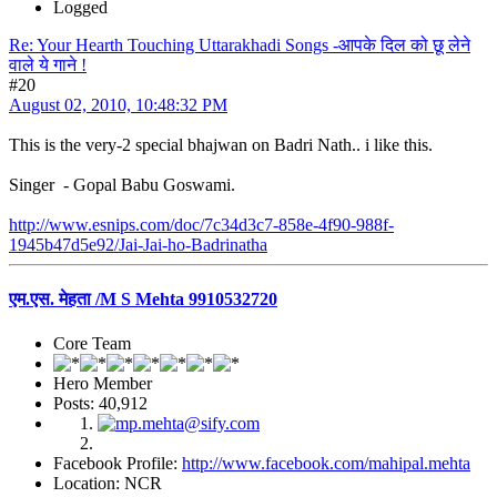
Logged
Re: Your Hearth Touching Uttarakhadi Songs -आपके दिल को छू लेने
वाले ये गाने !
#20
August 02, 2010, 10:48:32 PM
This is the very-2 special bhajwan on Badri Nath.. i like this.
Singer - Gopal Babu Goswami.
http://www.esnips.com/doc/7c34d3c7-858e-4f90-988f-
1945b47d5e92/Jai-Jai-ho-Badrinatha
एम.एस. मेहता /M S Mehta 9910532720
Core Team
Hero Member
Posts: 40,912
Facebook Profile:
http://www.facebook.com/mahipal.mehta
Location: NCR