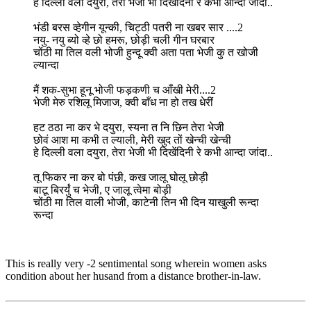
हे दिल्ली वला दयुरा, तेरा भेजी भी दिखेंदिनी रे कभी आन्दा जांदा..
भंडी बरस व्हेगीन यून्की, चिट्ठी पतरी ना खबर सार ....2
नयु- नयु ब्यो व्हे छो हमरू, छोड़ी चली गीन घरबार
चोंठी मा तिल वली भोजी हुन्दू क्वी अता पता भेजी कु त खोजी
ल्यान्दा
मैं शक-सुभा हूनू भोजी फड़कणी च आँखी मेरी....2
भेजी मेरु रशिलू मिजाज, क्वी बाँध ना हो तख धेरीं
हट ठठा ना कर भे दयुरा, स्यना त नि छिन तेरा भेजी
छोवं आश मा कभी त ल्याली, मेरी खुद तों खेन्ची खेन्ची
हे दिल्ली वला दयुरा, तेरा भेजी भी दिखेंदिनी रे कभी आन्दा जांदा..
तू फिकर ना कर बो पंछी, कख जालू घोलू छोड़ी
बाटू बिरर्युं च भेजी, ए जालू त्वेमा बोड़ी
चोंठी मा तिल वाली भोजी, काटेनी तिन भी दिन याखुली रून्दा
रून्दा
This is really very -2 sentimental song wherein women asks
condition about her husand from a distance brother-in-law.