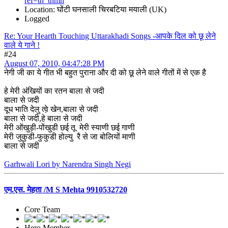
ref=tn_tnmn
Location: घोंटी घनसाली चिरबटिया मयाली (UK)
Logged
Re: Your Hearth Touching Uttarakhadi Songs -आपके दिल को छू लेने
वाले ये गाने !
#24
August 07, 2010, 04:47:28 PM
नेगी जी का ये गीत भी बहुत पुराना और दी को छू लेने वाले गीतों में से एक है
हे मेरी अंखियों का रतन बाला से जदी
बाला से जदी
दूध भाति देलु त्व़े खेन,बाला से जदी
बाला से जदी,हे बाला से जदी
मेरी ओंखुड़ी-पोंखुडी छई तू मेरी स्याणी छई गाणी
मेरी जुकुडी-फुकुडी होल्यु रै से जा बोलियों माणी
बाला से जदी
Garhwali Lori by Narendra Singh Negi
एम.एस. मेहता /M S Mehta 9910532720
Core Team
Hero Member