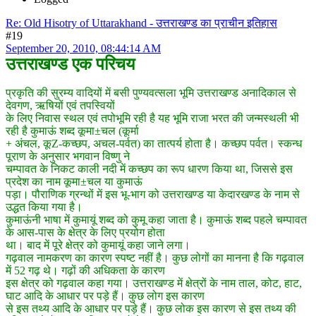
Re: Old Hisotry of Uttarakhand - उत्तराखण्ड का प्राचीन इतिहास
#19
September 20, 2010, 08:44:14 AM
उत्तराखण्ड एक परिचय
प्रकृति की सुरम्य वादियों में बसी पुण्यवत्सला भूमि उत्तराखण्ड अनादिकाल से
देवगण, ऋषियों एवं तपस्वियों
के लिए निवास स्थल एवं तपोभूमि रही है यह भूमि राजा भरत की जन्मस्थली भी
रही है कुमाऊं शब्द कूमा±चल (कूर्मा
+ अंचल, कूZ-कच्छप, अचल-पर्वत) का तात्पर्य होता है। कच्छप पर्वत। स्कन्ध
पूराण के अनुसार भगवान विष्णु ने
चम्पावत के निकट काली नदी में कच्छप का रूप धारण किया था, जिससे इस
प्रदेश का नाम कूमा±चल या कुमाऊं
पड़ा। पौराणिक ग्रन्थों में इस भू-भाग को उत्तराखण्ड या केदारखण्ड के नाम से
उद्धत किया गया है।
कुमाऊंनी भाषा में कुमायूं शब्द को कुमू कहा जाता है। कुमाऊं शब्द पहले चम्पावत
के आस-पास के क्षेत्र के लिए प्रयोग होता
था। बाद में पूरे क्षेत्र को कुमायूं कहा जाने लगा।
गढ़वाल नामकरण का कारण स्पष्ट नहीं है। कुछ लोगों का मानना है कि गढ़वाल
में 52 गढ़ थे। गढ़ों की अधिकता के कारण
इस क्षेत्र को गढ़वाल कहा गया। उत्तराखण्ड में क्षेत्रों के नाम ताल, कोट, हाट,
घाट आदि के आधार पर पड़े हैं। कुछ लोग इस कारण
से इस तथ्य आदि के आधार पर पड़े हैं। कुछ लोक इस कारण से इस तथ्य की