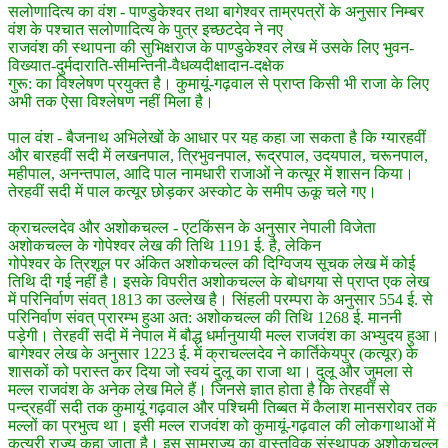
सलोणादित्य का वंश - पाण्डुकेश्वर तथा बागेश्वर ताम्रपत्रों के अनुसार निम्बर
वंश के पश्चात सलोणादित्य के पुत्र इच्छटदेव ने नए
राजवंश की स्थापना की सुभिक्षराज के पाण्डुकेश्वर लेख में उसके लिए भुवन-
विख्यात-दुर्मदाराति-सीमन्तिनी-वैधव्यदीक्षादान-दक्षेक
गुरू: का विश्लेषण प्रयुक्त है। कुमायूं-गढ़वाल से प्राप्त किसी भी राजा के लिए
अभी तक ऐसा विश्लेषण नहीं मिला है।
पाल वंश - बैजनाथ अभिलेखों के आधार पर यह कहा जा सकता है कि ग्यारहवीं
और बारहवीं सदी में लखनपाल, त्रिभुवनपाल, रूद्रपाल, उदयपाल, चरूनपाल,
महीपाल, अनन्तपाल, आदि पाल नामधारी राजाओं ने कत्यूर में शासन किया।
तेरहवीं सदी में पाल कत्यूर छोड़कर अस्कोट के समीप ऊकू चले गए।
क्राचल्लदेव और अशोकचल्ल - एटकिंसन के अनुसार नेपाली विजेता
अशोकचल्ल के गोपेश्वर लेख की तिथि 1191 ई. है, लेकिन
गोपेश्वर के त्रिशूल पर अंकित अशोकचल्ल की दिग्विजय सूचक लेख में कोई
तिथि दी गई नहीं है। इसके विपरीत अशोकचल्ल के बोधगया से प्राप्त एक लेख
में परिनिर्वाण संवत् 1813 का उल्लेख है। सिंहली परम्परा के अनुसार 554 ई. से
परिनिर्वाण संवत् प्रारम्भ हुआ अत: अशोकचल्ल की तिथि 1268 ई. माननी
पड़ेगी। तेरहवीं सदी में नेपाल में बौद्ध धर्मानुयायी मल्ल राजवंश का अभ्युदय हुआ।
बागेश्वर लेख के अनुसार 1223 ई. में क्राचल्लदेव ने कार्तिकेयपुर (कत्यूर) के
शासकों को परास्त कर दिया जो स्वयं दुलू का राजा था। दुलू और जुमला से
मल्ल राजवंश के अनेक लेख मिले हैं। जिनसे ज्ञात होता है कि तेरहवीं से
पन्द्रहवीं सदी तक कुमायूं गढ़वाल और पश्चिमी तिब्बत में कैलाश मानसरोवर तक
मल्लों का प्रभुत्व था। इसी मल्ल राजवंश को कुमायूं-गढ़वाल की लोकगाथाओं में
कत्यूरी राज्य कहा जाता है। इस साम्राज्य का वास्तविक संस्थापक अशोकचल्ल