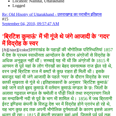
Location: Nainital, Uttarakhand
Logged
Re: Old Hisotry of Uttarakhand - उत्तराखण्ड का प्राचीन इतिहास
#15
September 04, 2010, 09:57:47 AM
'ब्रिटिश कुमाऊं' में भी गूंजे थे जंगे आजादी के 'गदर'
में विद्रोह के स्वर
उत्तराखंड के पहाड़ों की भौगोलिक परिस्थितियां 1857
[/b][/size][/color]
में देश के प्रथम स्वाधीनता आन्दोलन के दौरान अंग्रेजों से विद्रोह के
अधिक अनुकूल नहीं थीं। सच्चाई यह भी थी कि अंग्रेजों के 1815 में
आगमन से पूर्व यहां के लोग गोरखों का बेहद दमनात्मक राज झेल रहे थे,
वरन उन्हें ब्रिटिश राज में कष्टों से कुछ राहत ही मिली थी। इसके
बावजूद यहां भी जंगे आजादी के पहले 'गदर' के दौरान विद्रोह के स्वर
काफी मुखरता से गूंजे थे।
इतिहासकारों के अनुसार ´ब्रिटिश कुमाऊं´
कहे जाने वाले बृहद कुमाऊं में वर्तमान कुमाऊं मण्डल के छ: जिलों के
अलावा गढ़वाल मण्डल के चमोली व पौड़ी जिले तथा रुद्रप्रयाग जिले
का मन्दाकिनी नदी से पूर्व के भाग भी शामिल थे। 1856 में जब ब्रितानी
ईस्ट इण्डिया कंपनी के विरुद्ध देश भर में विद्रोह होने प्रारंभ हो रहे थे,
यह भाग कुछ हद तक अपनी भौगोलिक दुर्गमताओं के कारण इससे अलग
थलग भी रहा। 1815 में कंपनी सरकार यहां आई, जिससे पूर्व पूर्व तक