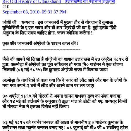
Re: Old Hisotry of Uttarakhand - उत्तराखण्ड का प्राचीन इतिहास
#10
September 03, 2010, 09:31:37 PM
जोशी जी - धन्यवाद - इस जानकारी में मुख्या तौर से योगदान है कुमाऊ
युनिवेर्सिटी के ए एस रावत और बी आर त्रिवेदी जी का है! मुझे इसके हिंदी
अनुवाद के लिए समय चाहिए होगा. जरुर कोशिश करूँगा !
कुछ और जानकारी अंग्रेजो के शाशन काल की !
-----------------------------------------------------
जैसे की आपने भी लिखा है अंग्रेजो का शाशन उत्तराखंड में २७ अप्रैल १८१५ से
हुवा! अल्मोड़ा में अंग्रेजो का पूरा अधिकार हो गया! मि० गार्डनर ने एक घोषणा
निकाली (०३ मई १८१५) कि कुमाऊ अंग्रेजी राज्य में मिलाया जाय!
अल्मोड़ा के नागरिको से कहा गया कि वे नगर को लौट आवे और गाव के लोगो के
गया गया अपने-२ घरो में लौट और अपने काम पर लग जाए!
३० अप्रैल १८१५ को गोरखों ने अपना सामन बाधकर कूच का डंका बजाया!
और १४ मई को शर्तनामे के अनुसार वे झूला घात से डोटी को गए! अन्यत्र किसी
भी गोरखा नेता ने इसका विरोध नहीं किया!
०३ मई १८१५ को गवर्नर जनरल की आज्ञा से माननीय इ ० गार्डनर कुमाऊ के
कमीशनर तथा गवर्नर जनरल बनाए गए ! ०८ जुलाई को मी० जी ० डबलियु ट्रेल