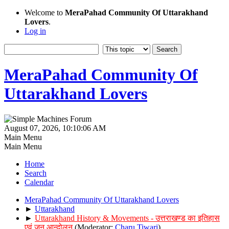
Welcome to
MeraPahad Community Of Uttarakhand
Lovers
.
Log in
MeraPahad Community Of
Uttarakhand Lovers
August 07, 2026, 10:10:06 AM
Main Menu
Main Menu
Home
Search
Calendar
MeraPahad Community Of Uttarakhand Lovers
►
Uttarakhand
►
Uttarakhand History & Movements - उत्तराखण्ड का इतिहास
एवं जन आन्दोलन
(Moderator:
Charu Tiwari
)