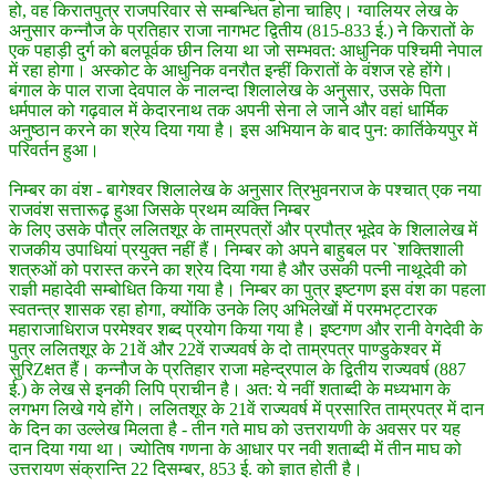
हो, वह किरातपुत्र राजपरिवार से सम्बन्धित होना चाहिए। ग्वालियर लेख के
अनुसार कन्नौज के प्रतिहार राजा नागभट द्वितीय (815-833 ई.) ने किरातों के
एक पहाड़ी दुर्ग को बलपूर्वक छीन लिया था जो सम्भवत: आधुनिक पश्चिमी नेपाल
में रहा होगा। अस्कोट के आधुनिक वनरौत इन्हीं किरातों के वंशज रहे होंगे।
बंगाल के पाल राजा देवपाल के नालन्दा शिलालेख के अनुसार, उसके पिता
धर्मपाल को गढ़वाल में केदारनाथ तक अपनी सेना ले जाने और वहां धार्मिक
अनुष्ठान करने का श्रेय दिया गया है। इस अभियान के बाद पुन: कार्तिकेयपुर में
परिवर्तन हुआ।
निम्बर का वंश - बागेश्वर शिलालेख के अनुसार त्रिभुवनराज के पश्चात् एक नया
राजवंश सत्तारूढ़ हुआ जिसके प्रथम व्यक्ति निम्बर
के लिए उसके पौत्र ललितशूर के ताम्रपत्रों और प्रपौत्र भूदेव के शिलालेख में
राजकीय उपाधियां प्रयुक्त नहीं हैं। निम्बर को अपने बाहुबल पर `शक्तिशाली
शत्रुओं को परास्त करने का श्रेय दिया गया है और उसकी पत्नी नाथूदेवी को
राज्ञी महादेवी सम्बोधित किया गया है। निम्बर का पुत्र इष्टगण इस वंश का पहला
स्वतन्त्र शासक रहा होगा, क्योंकि उनके लिए अभिलेखों में परमभट्टारक
महाराजाधिराज परमेश्वर शब्द प्रयोग किया गया है। इष्टगण और रानी वेगदेवी के
पुत्र ललितशूर के 21वें और 22वें राज्यवर्ष के दो ताम्रपत्र पाण्डुकेश्वर में
सुरिZक्षत हैं। कन्नौज के प्रतिहार राजा महेन्द्रपाल के द्वितीय राज्यवर्ष (887
ई.) के लेख से इनकी लिपि प्राचीन है। अत: ये नवीं शताब्दी के मध्यभाग के
लगभग लिखे गये होंगे। ललितशूर के 21वें राज्यवर्ष में प्रसारित ताम्रपत्र में दान
के दिन का उल्लेख मिलता है - तीन गते माघ को उत्तरायणी के अवसर पर यह
दान दिया गया था। ज्योतिष गणना के आधार पर नवी शताब्दी में तीन माघ को
उत्तरायण संक्रान्ति 22 दिसम्बर, 853 ई. को ज्ञात होती है।