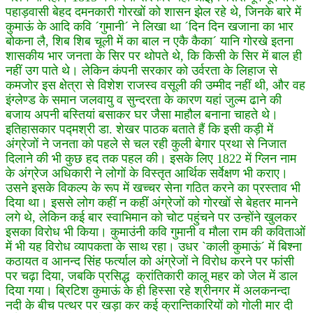
पहाड़वासी बेहद दमनकारी गोरखों को शासन झेल रहे थे, जिनके बारे में
कुमाऊं के आदि कवि ´गुमानी´ ने लिखा था ´दिन दिन खजाना का भार
बोकना लै, शिब शिब चूली में का बाल न एकै कैका´ यानि गोरखे इतना
शासकीय भार जनता के सिर पर थोपते थे, कि किसी के सिर में बाल ही
नहीं उग पाते थे। लेकिन कंपनी सरकार को उर्वरता के लिहाज से
कमजोर इस क्षेत्रा से विशेश राजस्व वसूली की उम्मीद नहीं थी, और वह
इंग्लेण्ड के समान जलवायु व सुन्दरता के कारण यहां जुल्म ढाने की
बजाय अपनी बस्तियां बसाकर घर जैसा माहौल बनाना चाहते थे।
इतिहासकार पद्मश्री डा. शेखर पाठक बताते हैं कि इसी कड़ी में
अंग्रेजों ने जनता को पहले से चल रही कुली बेगार प्रथा से निजात
दिलाने की भी कुछ हद तक पहल की। इसके लिए 1822 में ग्लिन नाम
के अंग्रेज अधिकारी ने लोगों के विस्तृत आर्थिक सर्वेक्षण भी कराए।
उसने इसके विकल्प के रूप में खच्चर सेना गठित करने का प्रस्ताव भी
दिया था। इससे लोग कहीं न कहीं अंग्रेजों को गोरखों से बेहतर मानने
लगे थे, लेकिन कई बार स्वाभिमान को चोट पहुंचने पर उन्होंने खुलकर
इसका विरोध भी किया। कुमाउंनी कवि गुमानी व मौला राम की कविताओं
में भी यह विरोध व्यापकता के साथ रहा। उधर `काली कुमाऊं´ में बिश्ना
कठायत व आनन्द सिंह फर्त्याल को अंग्रेजों ने विरोध करने पर फांसी
पर चढ़ा दिया, जबकि प्रसिद्ध क्रांतिकारी कालू महर को जेल में डाल
दिया गया। ब्रिटिश कुमाऊं के ही हिस्सा रहे श्रीनगर में अलकनन्दा
नदी के बीच पत्थर पर खड़ा कर कई क्रान्तिकारियों को गोली मार दी