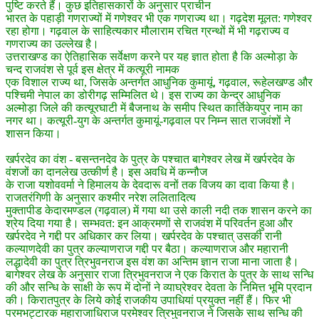
पुष्टि करते हैं। कुछ इतिहासकारों के अनुसार प्राचीन
भारत के पहाड़ी गणराज्यों में गणेश्वर भी एक गणराज्य था। गढ़देश मूलत: गणेश्वर
रहा होगा। गढ़वाल के साहित्यकार मौलाराम रचित ग्रन्थों में भी गढ़राज्य व
गणराज्य का उल्लेख है।
उत्तराखण्ड का ऐतिहासिक सर्वेक्षण करने पर यह ज्ञात होता है कि अल्मोड़ा के
चन्द राजवंश से पूर्व इस क्षेत्र में कत्यूरी नामक
एक विशाल राज्य था, जिसके अन्तर्गत आधुनिक कुमायूं, गढ़वाल, रूहेलखण्ड और
पश्चिमी नेपाल का डोरीगढ़ सम्मिलित थे। इस राज्य का केन्द्र आधुनिक
अल्मोड़ा जिले की कत्यूरघाटी में बैजनाथ के समीप स्थित कार्तिकेयपुर नाम का
नगर था। कत्यूरी-युग के अन्तर्गत कुमायूं-गढ़वाल पर निम्न सात राजवंशों ने
शासन किया।
खर्परदेव का वंश - बसन्तनदेव के पुत्र के पश्चात बागेश्वर लेख में खर्परदेव के
वंशजों का दानलेख उत्कीर्ण है। इस अवधि में कन्नौज
के राजा यशोववर्मा ने हिमालय के देवदारू वनों तक विजय का दावा किया है।
राजतरंगिणी के अनुसार कश्मीर नरेश ललितादित्य
मुक्तापीड केदारमण्डल (गढ़वाल) में गया था उसे काली नदी तक शासन करने का
श्रेय दिया गया है। सम्भवत: इन आक्रमणों से राजवंश में परिवर्तन हुआ और
खर्परदेव ने गद्दी पर अधिकार कर लिया। खर्परदेव के पश्चात् उसकी रानी
कल्याणदेवी का पुत्र कल्याणराज गद्दी पर बैठा। कल्याणराज और महारानी
लद्धादेवी का पुत्र त्रिभुवनराज इस वंश का अन्तिम ज्ञान राजा माना जाता है।
बागेश्वर लेख के अनुसार राजा त्रिभुवनराज ने एक किरात के पुत्र के साथ सन्धि
की और सन्धि के साक्षी के रूप में दोनों ने व्याघ्रेश्वर देवता के निमित्त भूमि प्रदान
की। किरातपुत्र के लिये कोई राजकीय उपाधियां प्रयुक्त नहीं हैं। फिर भी
परमभट्टारक महाराजाधिराज परमेश्वर त्रिभुवनराज ने जिसके साथ सन्धि की