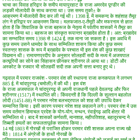
चाचा का विवाह हरिद्वार के समीप मायापुरहाट के राजा अमरदेव पूण्डीर की
लड़की मोलादेवी के साथ कराया था। उस समय तुको± के
आक्रमण में मोलादेवी कैद कर ली गई थी। 1398 ई. में समकन्द के शहंशाह तैमूर
लंग ने हरिद्वार पर आक्रमण किया। मलफजात-ए-तैमूरी और मफरनाम से ज्ञात
होता है कि शिवालिक के राजा बहरूज के नेतृत्व में पर्वतीय शासकों ने तैमूर का
सामना किया था। बहरूज का संस्कृत रूपान्तर ब्रह्मदेव होता है। अत: ब्रह्मदेव
का सम्भावित समय 1398 से 1424 ई. तक माना जा सकता है। इस अवधि में
कुछ समय उसने धामदेव के साथ सम्मिलित शासन किया और कुछ समय
स्वतन्त्र शासक के रूप में ब्रह्मदेव के पश्चात भी इस वंश की कुछ शाखाएं
विद्यमान थी। रामायणप्रदीप के अनुसार सोलहवीं सदी के मध्य में अजयपाल
कत्यूरियों का सोने का सिंहासन छीनकर श्रीनगर ले आया था। डोटी और
अस्कोट के रजवार भी सोलहवीं सदी तक अपनी सत्ता बनाए हुए थे।
गढ़वाल में परमार राजवंश - परमार वंश की स्थापना राजा कनकपाल ने लगभग
885 ई. में चांदपुरगढ़ (चमोली) में की थी। इस वंश
के राजा अजयपाल ने चांदपुरगढ़ से अपनी राजधानी पहले देवलगढ़ और फिर
श्रीनगर (1517) में स्थापित की। किंवदन्ती है कि दिल्ली के सुल्तान बहलोल
लोदी (1451-88) ने परमार नरेश बलभद्रपाल को शाह की उपाधि देकर
सम्मानित किया। इसी कारण परमार नरेश शाह कहलाने लगे। परमार वंश में उस
समय वर्तमान हिमाचल प्रदेश के योग-योग, मन्थन, रंवाईगढ़ आदि क्षेत्र भी
सम्मिलित थे। बाद में शासकों कर्णवती, मानशाह, महीपतिशाह, बहादुरचन्द ने
तिब्बती हमलों का सफलतापूर्वक सामना किया।
14 मई 1803 में गोरखों से पराजित होकर परमार वंशी शासक अपना राज्य खो
बैठे। 1814 में अंग्रेजों के हाथों गोरखों के
परिणामस्वरूप गढ़वाल स्वतन्त्र हो गया लेकिन अंग्रेजों को लड़ाई का खर्च न दे