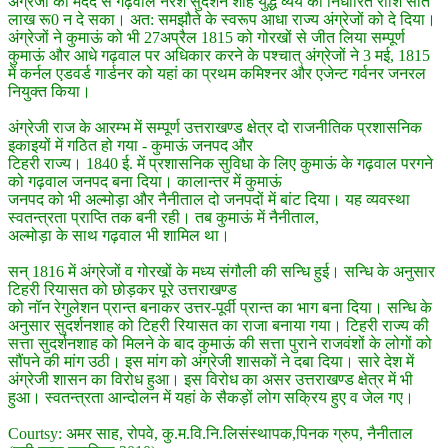
अंग्रेजों की मदद से गढ़वाल नरेश सुर्दशन शाह युद्ध व्यय की निर्धारित राशि सात
लाख रू0 न दे सका। अत: समझौते के स्वरूप आधा राज्य अंग्रेजों को दे दिया।
अंग्रेजों ने कुमाऊं को भी 27अप्रैल 1815 को गोरखों से जीत लिया सम्पूर्ण
कुमाऊं और आधे गढ़वाल पर अधिकार करने के पश्चात् अंग्रेजों ने 3 मई, 1815
में कर्नल एडवर्ड गार्डनर को यहां का प्रथम कमिश्नर और एजेन्ट गर्वनर जनरल
नियुक्त किया।
अंग्रेजी राज के आरम्भ में सम्पूर्ण उत्तराखण्ड क्षेत्र दो राजनीतिक प्रशासनिक
इकाइयों में गठित हो गया - कुमाऊं जनपद और
टिहरी राज्य। 1840 ई. में प्रशासनिक सुविधा के लिए कुमाऊं के गढ़वाल परगने
को गढ़वाल जनपद बना दिया। कालान्तर में कुमाऊं
जनपद को भी अल्मोड़ा और नैनीताल दो जनपदों में बांट दिया। यह व्यवस्था
स्वतन्त्रता प्राप्ति तक बनी रही। तब कुमाऊं में नैनीताल,
अल्मोड़ा के साथ गढ़वाल भी शामिल था।
सन् 1816 में अंग्रेजों व गोरखों के मध्य संगौली की सन्धि हुई। सन्धि के अनुसार
टिहरी रियासत को छोड़कर पूरे उत्तराखण्ड
को नॉन रेगुलेशन प्रान्त बनाकर उत्तर-पूर्वी प्रान्त का भाग बना दिया। सन्धि के
अनुसार सुदर्शनशाह को टिहरी रियासत का राजा बनाया गया। टिहरी राज्य की
सत्ता सुदर्शनशाह को मिलने के बाद कुमाऊं की सत्ता पुराने राजवंशों के लोगों को
सौंपने की मांग उठी। इस मांग को अंग्रेजी शासकों ने दबा दिया। सारे देश में
अंग्रेजी शासन का विरोध हुआ। इस विरोध का असर उत्तराखण्ड क्षेत्र में भी
हुआ। स्वतन्त्रता आन्दोलन में यहां के सैकड़ों लोग सक्रिय हुए व जेल गए।
Courtsy: अमर साह, रोपवे, कु.म.वि.नि.लिसंस्थापक,पिनक ग्रुप, नैनीताल