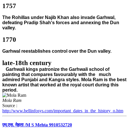
1757
The Rohillas under Najib Khan also invade Garhwal,
defeating Pradip Shah's forces and annexing the Dun
valley.
1770
Garhwal reestablishes control over the Dun valley.
late-18th century
Garhwali kings patronize the Garhwali school of
painting that compares favourably with the
much
admired Punjabi and Kangra styles. Mola Ram is the best
known artist that worked at the royal court during this
period.
Mola Ram
Source :
http://www.bellinfosys.com/important_dates_in_the_history_o.htm
एम.एस. मेहता /M S Mehta 9910532720