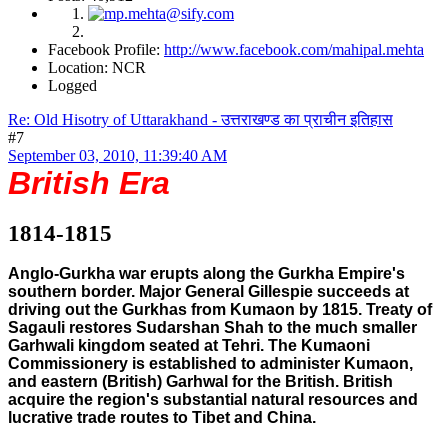
Facebook Profile:
http://www.facebook.com/mahipal.mehta
Location: NCR
Logged
Re: Old Hisotry of Uttarakhand - उत्तराखण्ड का प्राचीन इतिहास
#7
September 03, 2010, 11:39:40 AM
British Era
1814-1815
Anglo-Gurkha war erupts along the Gurkha Empire's
southern border. Major General Gillespie succeeds at
driving out the Gurkhas from Kumaon by 1815. Treaty of
Sagauli restores Sudarshan Shah to the much smaller
Garhwali kingdom seated at Tehri. The Kumaoni
Commissionery is established to administer Kumaon,
and eastern (British) Garhwal for the British. British
acquire the region's substantial natural resources and
lucrative trade routes to Tibet and China.