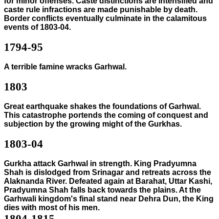
for minor offenses. Caste distinctions are intensified and
caste rule infractions are made punishable by death.
Border conflicts eventually culminate in the calamitous
events of 1803-04.
1794-95
A terrible famine wracks Garhwal.
1803
Great earthquake shakes the foundations of Garhwal.
This catastrophe portends the coming of conquest and
subjection by the growing might of the Gurkhas.
1803-04
Gurkha attack Garhwal in strength. King Pradyumna
Shah is dislodged from Srinagar and retreats across the
Alaknanda River. Defeated again at Barahat, Uttar Kashi,
Pradyumna Shah falls back towards the plains. At the
Garhwali kingdom's final stand near Dehra Dun, the King
dies with most of his men.
1804-1815