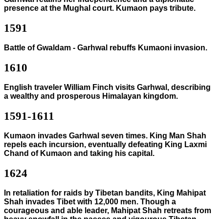
presence at the Mughal court. Kumaon pays tribute.
1591
Battle of Gwaldam - Garhwal rebuffs Kumaoni invasion.
1610
English traveler William Finch visits Garhwal, describing
a wealthy and prosperous Himalayan kingdom.
1591-1611
Kumaon invades Garhwal seven times. King Man Shah
repels each incursion, eventually defeating King Laxmi
Chand of Kumaon and taking his capital.
1624
In retaliation for raids by Tibetan bandits, King Mahipat
Shah invades Tibet with 12,000 men. Though a
courageous and able leader, Mahipat Shah retreats from