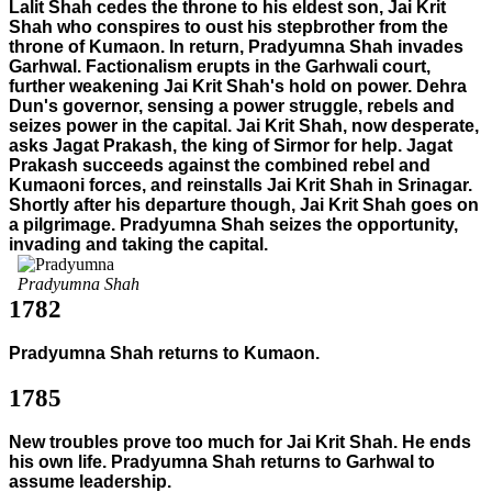
Lalit Shah cedes the throne to his eldest son, Jai Krit
Shah who conspires to oust his stepbrother from the
throne of Kumaon. In return, Pradyumna Shah invades
Garhwal. Factionalism erupts in the Garhwali court,
further weakening Jai Krit Shah's hold on power. Dehra
Dun's governor, sensing a power struggle, rebels and
seizes power in the capital. Jai Krit Shah, now desperate,
asks Jagat Prakash, the king of Sirmor for help. Jagat
Prakash succeeds against the combined rebel and
Kumaoni forces, and reinstalls Jai Krit Shah in Srinagar.
Shortly after his departure though, Jai Krit Shah goes on
a pilgrimage. Pradyumna Shah seizes the opportunity,
invading and taking the capital.
Pradyumna Shah
1782
Pradyumna Shah returns to Kumaon.
1785
New troubles prove too much for Jai Krit Shah. He ends
his own life. Pradyumna Shah returns to Garhwal to
assume leadership.