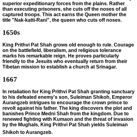
superior expeditionary forces from the plains. Rather
than executing prisoners, she cuts off the noses of all
captured troops. This act earns the Queen mother the
title "Nak-katti-Rani", the queen who cuts off noses.
1650s
King Prithvi Pat Shah grows old enough to rule. Courage
on the battlefield, liberalism, and religious tolerance
marks his remarkable reign. He proves particularly
friendly to the Jesuits who eventually return from their
Tibetan mission to establish a church at Srinagar.
1667
In retaliation for King Prithvi Pat Shah granting sanctuary
to his defeated enemy's son, Suleiman Shikoh, Emperor
Aurangzeb intrigues to encourage the crown prince to
revolt against his father. The king discovers the plot and
banishes Prince Medni Shah from the kingdom. Due to
renewed fighting with Kumaon and the threat of invasion
by the Mughals, King Prithvi Pat Shah yields Suleiman
Shikoh to Aurangzeb.