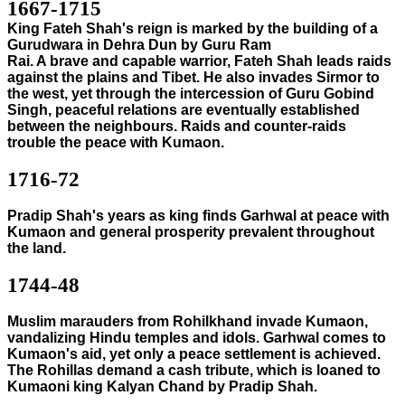
1667-1715
King Fateh Shah's reign is marked by the building of a
Gurudwara in Dehra Dun by Guru Ram
Rai. A brave and capable warrior, Fateh Shah leads raids
against the plains and Tibet. He also invades Sirmor to
the west, yet through the intercession of Guru Gobind
Singh, peaceful relations are eventually established
between the neighbours. Raids and counter-raids
trouble the peace with Kumaon.
1716-72
Pradip Shah's years as king finds Garhwal at peace with
Kumaon and general prosperity prevalent throughout
the land.
1744-48
Muslim marauders from Rohilkhand invade Kumaon,
vandalizing Hindu temples and idols. Garhwal comes to
Kumaon's aid, yet only a peace settlement is achieved.
The Rohillas demand a cash tribute, which is loaned to
Kumaoni king Kalyan Chand by Pradip Shah.