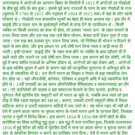
उत्तराखण्ड में अंग्रेजों का आगमन बिहार के सिघौली में 1815 में अंग्रेजों एवं गोर्खाओं
के बीच हुई संधि के बाद हुआ। इससे पूर्व चन्द राजाओं के पतन के बाद गोर्खाओं के राज
(कुमाऊं में 1790 से 1815 और गढ़वाल में 1804 से 1815 तक) में यहां के लोग खासे
परेशान थे। गोर्खाली राज शासकीय जुल्मों का बेहद ही काला अध्याय रहा। इस दौर में
कढ़ाई दीप व पाथर दान के मूर्खतापूर्ण तरीकों से दण्ड देने के प्राविधान थे। किसी
व्यक्ति पर किसी अपराध का शक भी होता, तो उसका `पाथर दान´ के तहत पत्थरों से
वजन लिया जाता और एक माह तक उसे बिना भोजन, केवल पानी देकर गुफा में रखा
जाता। एक माह बाद उसका पुन: वजन लिया जाता, जो निश्चित ही भोजन न मिलने से
पहले से कम होता, और इस आधार पर उसे दोषी मान लिया जाता व कड़ी सजा दी
जाती। इसी प्रकार `कढ़ाई दीप´ के तहत शक होने पर व्यक्ति के हाथ खौलते घी में
डाले जाते और जलने पर उसे दोषी मान लिया जाता। इस कारण हर्ष देव जोशी, जो कि
पूर्व में चन्द वंशीय राजाओं के अन्तिम दीवान थे, अंग्रेजों को यहां लेकर आऐ। अंग्रेजों
के इस पर्वतीय भूभाग में आने के कारण यहां की प्राकृतिक सुन्दरता से अभिभूत होने के
साथ ही व्यापारिक भी थे। उन दिनों भारत का तिब्बत व नेपाल से बड़ा व्यापारिक लेन-
देन होता था। यहां जौलजीवी, बागेश्वर, गोपेश्वर व हल्द्वानी आदि में बड़े व्यापारिक मेले
होते थे। 19वीं शताब्दी का वह समय औपनिवेशिक वैश्विकवाद व साम्राज्यवाद का दौर
था। नऐ उपनिवेशों की तलाश व वहां साम्राज्य फैलाने के लिए फ्रांस, इंग्लैण्ड व
पुर्तगाल जैसे यूरोपीय देश समुद्री मार्ग से भारत आ चुके थे, जबकि रूस स्वयं को इस
दौड़ में पीछे रहता महसूस कर रहा था। कारण, उसकी उत्तरी समुद्री सीमा में स्थित
वाल्टिक सागर व उत्तरी महासागर सर्दियों में जम जाते थे। तब स्वेज नहर भी नहीं थी।
ऐसे में उसने काला सागर या भूमध्य सागर के रास्ते भारत आने के प्रयास किऐ, जिसका
फ्रांस व तुर्की ने विरोध किया। इस कारण 1854 से 1856 तक दोनों खेमों के बीच
क्रोमिया का विश्व प्रसिद्ध युद्ध हुआ। इस युद्ध में रूस पराजित हुआ, जिसके फलस्वरूप
1856 में हुई पेरिस की संधि में यूरोपीय देशों ने रूस पर काला सागर व भूमध्य सागर की
ओर से सामरिक विस्तार न करने का प्रतिबंध लगा दिया। ऐसे में भारत आने के लिए