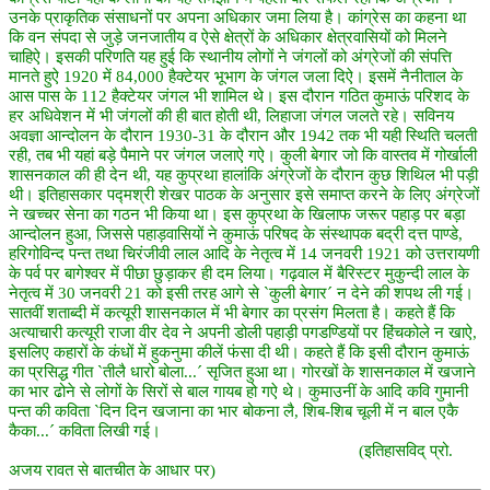
उनके प्राकृतिक संसाधनों पर अपना अधिकार जमा लिया है। कांग्रेस का कहना था
कि वन संपदा से जुड़े जनजातीय व ऐसे क्षेत्रों के अधिकार क्षेत्रवासियों को मिलने
चाहिऐ। इसकी परिणति यह हुई कि स्थानीय लोगों ने जंगलों को अंग्रेजों की संपत्ति
मानते हुऐ 1920 में 84,000 हैक्टेयर भूभाग के जंगल जला दिऐ। इसमें नैनीताल के
आस पास के 112 हैक्टेयर जंगल भी शामिल थे। इस दौरान गठित कुमाऊं परिशद के
हर अधिवेशन में भी जंगलों की ही बात होती थी, लिहाजा जंगल जलते रहे। सविनय
अवज्ञा आन्दोलन के दौरान 1930-31 के दौरान और 1942 तक भी यही स्थिति चलती
रही, तब भी यहां बड़े पैमाने पर जंगल जलाऐ गऐ। कुली बेगार जो कि वास्तव में गोर्खाली
शासनकाल की ही देन थी, यह कुप्रथा हालांकि अंग्रेजों के दौरान कुछ शिथिल भी पड़ी
थी। इतिहासकार पद्मश्री शेखर पाठक के अनुसार इसे समाप्त करने के लिए अंग्रेजों
ने खच्चर सेना का गठन भी किया था। इस कुप्रथा के खिलाफ जरूर पहाड़ पर बड़ा
आन्दोलन हुआ, जिससे पहाड़वासियों ने कुमाऊं परिषद के संस्थापक बद्री दत्त पाण्डे,
हरिगोविन्द पन्त तथा चिरंजीवी लाल आदि के नेतृत्व में 14 जनवरी 1921 को उत्तरायणी
के पर्व पर बागेश्वर में पीछा छुड़ाकर ही दम लिया। गढ़वाल में बैरिस्टर मुकुन्दी लाल के
नेतृत्व में 30 जनवरी 21 को इसी तरह आगे से `कुली बेगार´ न देने की शपथ ली गई।
सातवीं शताब्दी में कत्यूरी शासनकाल में भी बेगार का प्रसंग मिलता है। कहते हैं कि
अत्याचारी कत्यूरी राजा वीर देव ने अपनी डोली पहाड़ी पगडण्डियों पर हिंचकोले न खाऐ,
इसलिए कहारों के कंधों में हुकनुमा कीलें फंसा दी थी। कहते हैं कि इसी दौरान कुमाऊं
का प्रसिद्ध गीत `तीलै धारो बोला...´ सृजित हुआ था। गोरखों के शासनकाल में खजाने
का भार ढोने से लोगों के सिरों से बाल गायब हो गऐ थे। कुमाउनीं के आदि कवि गुमानी
पन्त की कविता `दिन दिन खजाना का भार बोकना लै, शिब-शिब चूली में न बाल एकै
कैका...´ कविता लिखी गई।
(इतिहासविद् प्रो.
अजय रावत से बातचीत के आधार पर)