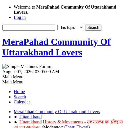
Welcome to
MeraPahad Community Of Uttarakhand
Lovers
.
Log in
MeraPahad Community Of
Uttarakhand Lovers
August 07, 2026, 03:05:09 AM
Main Menu
Main Menu
Home
Search
Calendar
MeraPahad Community Of Uttarakhand Lovers
►
Uttarakhand
►
Uttarakhand History & Movements - उत्तराखण्ड का इतिहास
एवं जन आन्दोलन
(Moderator:
Charu Tiwari
)