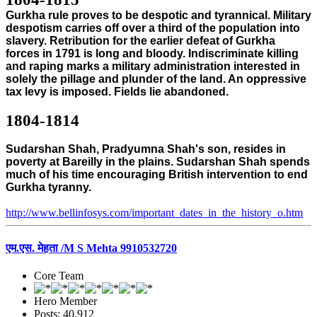
Gurkha rule proves to be despotic and tyrannical. Military
despotism carries off over a third of the population into
slavery. Retribution for the earlier defeat of Gurkha
forces in 1791 is long and bloody. Indiscriminate killing
and raping marks a military administration interested in
solely the pillage and plunder of the land. An oppressive
tax levy is imposed. Fields lie abandoned.
1804-1814
Sudarshan Shah, Pradyumna Shah's son, resides in
poverty at Bareilly in the plains. Sudarshan Shah spends
much of his time encouraging British intervention to end
Gurkha tyranny.
http://www.bellinfosys.com/important_dates_in_the_history_o.htm
एम.एस. मेहता /M S Mehta 9910532720
Core Team
Hero Member
Posts: 40,912