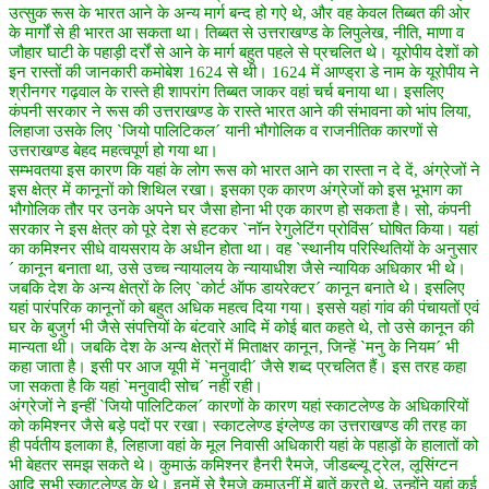
उत्सुक रूस के भारत आने के अन्य मार्ग बन्द हो गऐ थे, और वह केवल तिब्बत की ओर
के मार्गों से ही भारत आ सकता था। तिब्बत से उत्तराखण्ड के लिपुलेख, नीति, माणा व
जौहार घाटी के पहाड़ी दर्रों से आने के मार्ग बहुत पहले से प्रचलित थे। यूरोपीय देशों को
इन रास्तों की जानकारी कमोबेश 1624 से थी। 1624 में आण्ड्रा डे नाम के यूरोपीय ने
श्रीनगर गढ़वाल के रास्ते ही शापरांग तिब्बत जाकर वहां चर्च बनाया था। इसलिए
कंपनी सरकार ने रूस की उत्तराखण्ड के रास्ते भारत आने की संभावना को भांप लिया,
लिहाजा उसके लिए `जियो पालिटिकल´ यानी भौगोलिक व राजनीतिक कारणों से
उत्तराखण्ड बेहद महत्वपूर्ण हो गया था।
सम्भवतया इस कारण कि यहां के लोग रूस को भारत आने का रास्ता न दे दें, अंग्रेजों ने
इस क्षेत्र में कानूनों को शिथिल रखा। इसका एक कारण अंग्रेजों को इस भूभाग का
भौगोलिक तौर पर उनके अपने घर जैसा होना भी एक कारण हो सकता है। सो, कंपनी
सरकार ने इस क्षेत्र को पूरे देश से हटकर `नॉन रेगुलेटिंग प्रोविंस´ घोषित किया। यहां
का कमिश्नर सीधे वायसराय के अधीन होता था। वह `स्थानीय परिस्थितियों के अनुसार
´ कानून बनाता था, उसे उच्च न्यायालय के न्यायाधीश जैसे न्यायिक अधिकार भी थे।
जबकि देश के अन्य क्षेत्रों के लिए `कोर्ट ऑफ डायरेक्टर´ कानून बनाते थे। इसलिए
यहां पारंपरिक कानूनों को बहुत अधिक महत्व दिया गया। इससे यहां गांव की पंचायतों एवं
घर के बुजुर्ग भी जैसे संपत्तियों के बंटवारे आदि में कोई बात कहते थे, तो उसे कानून की
मान्यता थी। जबकि देश के अन्य क्षेत्रों में मिताक्षर कानून, जिन्हें `मनु के नियम´ भी
कहा जाता है। इसी पर आज यूपी में `मनुवादी´ जैसे शब्द प्रचलित हैं। इस तरह कहा
जा सकता है कि यहां `मनुवादी सोच´ नहीं रही।
अंग्रेजों ने इन्हीं `जियो पालिटिकल´ कारणों के कारण यहां स्काटलेण्ड के अधिकारियों
को कमिश्नर जैसे बड़े पदों पर रखा। स्काटलेण्ड इंग्लेण्ड का उत्तराखण्ड की तरह का
ही पर्वतीय इलाका है, लिहाजा वहां के मूल निवासी अधिकारी यहां के पहाड़ों के हालातों को
भी बेहतर समझ सकते थे। कुमाऊं कमिश्नर हैनरी रैमजे, जीडब्ल्यू ट्रेल, लूसिंग्टन
आदि सभी स्काटलेण्ड के थे। इनमें से रैमजे कुमाउनीं में बातें करते थे, उन्होंने यहां कई