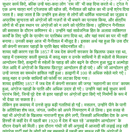
सुधार कार्य किऐ, बल्कि उन्हें यदा-कदा लोग `राम जी´ भी कह दिया करते थे। ट्रेल ने
एक अन्य यात्रा मार्ग ट्रेलपास की खोज की, नैनीताल की खोज का भी उन्हें श्रेय दिया
जाता है। कहा जाता है कि उन्होंने इस क्षेत्र से लोगों की धार्मिक भावनाओं का जुड़ाव व
अप्रतिम सुन्दरता को अंग्रेजों की नज़रों से भी बचाने का प्रयास किया, और क्षेत्रीय
लोगों से भी इस स्थान पर अंग्रेजों को न लाने को प्रेरित किया। लूसिंग्टन नैनीताल
की बसासत के दौरान कमिश्नर थे। उन्होंने यहां सार्वजनिक हित के अलावा व्यक्तिगत
कार्यों के लिए भूमि के प्रयोग पर प्रतिबंध लगा दिया था, और यहां स्वयं का घर भी नहीं
बनाया। उनकी कब्र आज भी नैनीताल में मौजूद है। इसका अर्थ यह हुआ कि उस दौर
की कंपनी सरकार पहाड़ों के प्रति बेहद संवेदनशील थी।
शायद यही कारण रहा कि 1857 में जब देश कंपनी सरकार के खिलाफ उबल रहा था,
पहाड़ में एकमात्र काली कुमाऊं में कालू महर व उनके साथियों ने ही रूहेलों से मिलकर
आन्दोलन किऐ, हल्द्वानी से रुहेलों के पहाड़ की ओर बढ़ने के दौरान हुआ युद्ध व अल्मोड़ा
जेल आदि में अंग्रेजों के खिलाफ छिटपुट आन्दोलन ही हो पाऐ। और जो आन्दोलन हुऐ
उन्हें जनता का समर्थन हासिल नहीं हुआ। हल्द्वानी में 100 से अधिक रुहेले मारे गऐ।
कालू महर व उनके साथियों को फांसी पर लटका दिया गया।
शायद इसीलिए 1857 में जब देश में कंपनी सरकार की जगह `महारानी का राज´ कायम
हुआ, अंग्रेज पहाड़ों के प्रति और अधिक उदार हो गऐ। उन्होंने यहां कई सुधार कार्य
प्रारंभ किऐ, जिन्हें पूरे देश से इतर पहाड़ों पर अंग्रेजों द्वारा किऐ गऐ निर्माणों के रूप में
भी देखा जा सकता है।
लेकिन इस कवायद में उनसे कुछ बड़ी गलतियां हो गईं। मसलन, उन्होंने पीने के पानी
के अतिरिक्त शेष जल, जंगल, जमीन को अपने नियन्त्रण में ले लिया। इस वजह से
यहां भी अंग्रेजों के खिलाफ नाराजगी शुरू होने लगी, जिसकी अभिव्यक्ति देश के अन्य
हिस्सों से कहीं देर में पहली बार 1920 में देश में चल रहे `असहयोग आन्दोलन´ के
दौरान देखने को मिली। इस दौरान गांधी जी की अगुवाई में आजादी की लड़ाई लड़ रही
कांग्रेस पार्टी यहां के लोगों को यह समझाने में पहली बार सफल रही कि अंग्रेजों ने