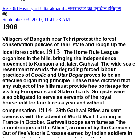
Re: Old Hisotry of Uttarakhand - उत्तराखण्ड का प्राचीन इतिहास
#8
September 03, 2010, 11:41:23 AM
1906
Villagers of Bangarh near Tehri protest the forest
conservation policies of Tehri state and rough up the
1913
local forest officer.
The Home Rule League
organizes in the hills, bringing the independence
movement to Kumaon and, later, Garhwal. The wide scale
resentment towards the degrading forced labour
practices of
Coolie
and
Utar Begar
proves to be an
effective organizing principle. These rules dictated that
any subject of the hills must provide free porterage for
visiting Europeans and State officials. Subjects were
also obligated to serve as servants of the royal
household for four times a year and without
1914
compensation.
39th Garhwal Rifles are sent
overseas with the advent of World War I. Landing in
France in October, Garhwali troops earn fame as "the
stormtroopers of the Allies", as coined by the Germans.
Out of five Victoria Crosses earned by Indian soldiers in