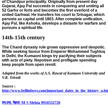
of Chandpur principality. Originally from present day
Gujarat, Ajay Pal succeeds in conquering and uniting all
52 Garhs or forts and becomes the first overlord of a
united Garhwal. He transfers his court to Srinagar, which
persists as capital until 1803. After complete unification,
Ajay Pal, like Ashoka, develops a distaste for warfare and
pursues a spiritual life.
14th-15th century
The Chand dynasty rule grows oppressive and despotic.
While seeking favour from Emperor Mohammed Tughluq
in Delhi, the Kumaoni kings try pacifying their subjects
with acts of piety. Nepotism and profligate spending
keep people from open revolt.
Adapted from the works of A.S. Rawat of Kumaon University and
V.R. Trivedi
Source :
http://www.bellinfosys.com/important_dates_in_the_history_o.h
एम.एस. मेहता /M S Mehta 9910532720