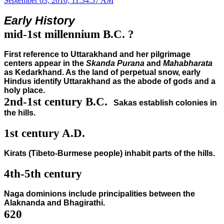
September 03, 2010, 11:34:57 AM
Early History
mid-1st millennium B.C. ?
First reference to Uttarakhand and her pilgrimage
centers appear in the
Skanda Purana
and
Mahabharata
as Kedarkhand. As the land of perpetual snow, early
Hindus identify Uttarakhand as the abode of gods and a
holy place.
2nd-1st century B.C.
Sakas establish colonies in
the hills.
1st century A.D.
Kirats (Tibeto-Burmese people) inhabit parts of the hills.
4th-5th century
Naga dominions include principalities between the
Alaknanda and Bhagirathi.
620