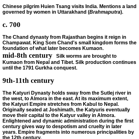
Chinese pilgrim Huien Tsang visits India. Mentions a land
governed by women in Uttarakhand (
Brahmaputra
).
c. 700
The Chand dynasty from Rajasthan begins it reign in
Champawat. King Som Chand's small kingdom forms the
foundation of what later becomes Kumaon.
mid-8th century
Silk worms are brought to
Kumaon from Nepal and Tibet. Silk production continues
until the 1791 Gurkha conquest.
9th-11th century
The Katyuri Dynasty holds sway from the Sutlej river in
the west, to Almora in the east. At its maximum extent,
the Katyuri Empire stretches from Kabul to Nepal.
Originally seated at Joshimath, the Katyuris eventually
move their capital to the Katyur valley in Almora.
Enlightened and dynamic administration during the first
century gives way to despotism and cruelty in later
years. Empire fragments into numerous principalities by
the 12th century.