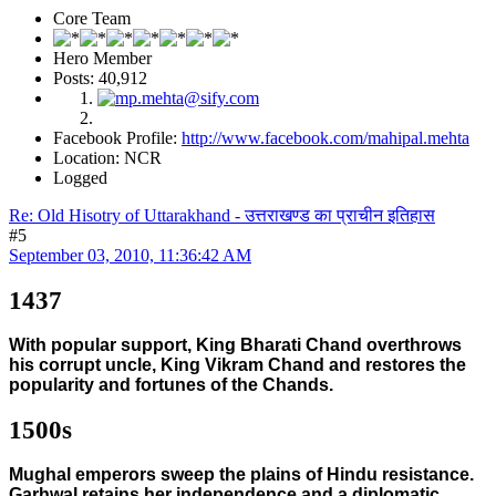
Core Team
Hero Member
Posts: 40,912
Facebook Profile:
http://www.facebook.com/mahipal.mehta
Location: NCR
Logged
Re: Old Hisotry of Uttarakhand - उत्तराखण्ड का प्राचीन इतिहास
#5
September 03, 2010, 11:36:42 AM
1437
With popular support, King Bharati Chand overthrows
his corrupt uncle, King Vikram Chand and restores the
popularity and fortunes of the Chands.
1500s
Mughal emperors sweep the plains of Hindu resistance.
Garhwal retains her independence and a diplomatic