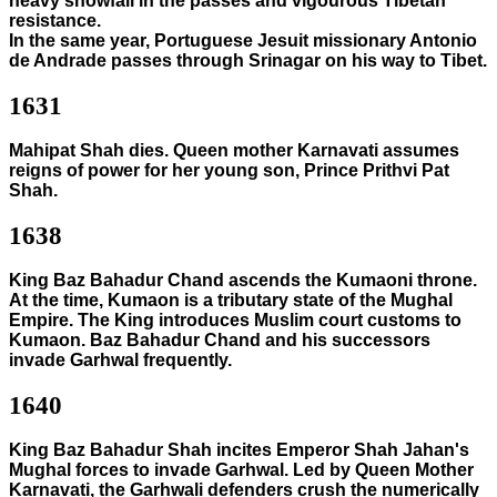
heavy snowfall in the passes and vigourous Tibetan
resistance.
In the same year, Portuguese Jesuit missionary Antonio
de Andrade passes through Srinagar on his way to Tibet.
1631
Mahipat Shah dies. Queen mother Karnavati assumes
reigns of power for her young son, Prince Prithvi Pat
Shah.
1638
King Baz Bahadur Chand ascends the Kumaoni throne.
At the time, Kumaon is a tributary state of the Mughal
Empire. The King introduces Muslim court customs to
Kumaon. Baz Bahadur Chand and his successors
invade Garhwal frequently.
1640
King Baz Bahadur Shah incites Emperor Shah Jahan's
Mughal forces to invade Garhwal. Led by Queen Mother
Karnavati, the Garhwali defenders crush the numerically