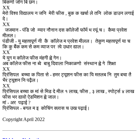
बिकणो जोग बि छन।
XX
मेरो विश्व विद्यालय न जनि मेरी फीस , बुक क खर्चा ले तनि लोक डाउन लगाई
दे।
XX
जजमान - पंडि जो म्यार नौनान दस कॉलेजों फॉर्म भ रयूं च। कैमा प्रवेश
मीलल।
पंडीजी - यु महत्वपूर्ण नी कै कॉलेज म प्रवेश मीलल। तेकुण महत्वपूर्ण या च
कि कु बैंक कम से कम व्याज पर त्वे उधार द्याल।
XX
ये युग म कॉलेज फीस मंहगी ह्वे गेन।
अब कॉलेज फीस ना ब्वे बाबु दिवाला निकाळणो संस्थान ह्वे गे शिक्षा
XX
प्रिंसिपल बच्चा क पिता से - हमर ट्यूशन फीस का यि मतलब नि तुम बचा तै
भैर ट्यूशन नि पढ़ैल।
XX
प्रिंसिपल बच्चा क मां से मिड दे मील १ लाख, फीस , ३ लाख , स्पोर्ट्स ४ लाख
फीस भर द्यावो ऐडमिशन ह्वे जाल।
मां - अर पढ़ाई ?
प्रिंसिपल - बगल म इ कोचिंग क्लास च उख पढ़ाई।
Copyright April 2022