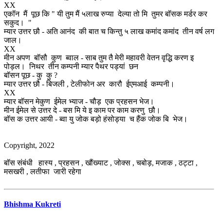
XX
एकॉन मैं पूछ कि " यी तुम मैं ५लाख रुप्या देल्या तो मि तुमर बॉसक मर्डर कर
सकुद। "
म्यार उत्तर छौ - अति आनंद की बात च किन्तु ५ लाख कमांद कमांद तीन वर्ष लग
जाल।
XX
मीन अपण बॉसौ कुण ब्वाल - साब तुम तै मेरी महावरी वेतन वृद्धि करण इ
पोड़ल। निथर तीन कम्पनी म्यार पैथर पड्यां छन
बॉसन पूछ - कु कु ?
म्यार उत्तर छौ - बिजली , टेलीफोन अर कारौ ईएमआई कम्पनी।
XX
म्यार बॉसन मेकुण ईमेल भ्याज - चौड़ एक प्रहसन भेज।
मीन ईमेल से उत्तर दे - बस मि ये इ काम पर काम करणु छौ।
बॉस क उत्तर आयी - ब्वा यु जोक बड़ो हंसोड्या च हैंक जोक बि भेज।
Copyright, 2022
बॉस संबंधी हास्य , प्रहसन , खौंख्याट , जोक्स , चबोड़, मजाक , ठट्टा ,
मसखरी , लतीफा जारी रहेगा
Bhishma Kukreti