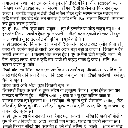
म माउस क स्थान पर टच स्क्रीन हूंद तनि iPad म बि। तीर (arrow) चलाण
सिखण अर्थात iPad चलाण सिखण। हाँ एक दैं सीख जैल त फिर सब कुछ
सरल। जनकि जड्डू म ठंडी ढंडी म पैल पािल कुद्दी मरणम च्याळ पड़दन पर
कुद्दि मारणों बाद ठंड उंड सब समाप्त ह्वे जांद तनि iPad चलाण सिखणो उपरान्त
सब कुछ सरल ह्वे जांद।
हां हां iPad भौत कुछ कौर सकुद। तुम तैं इंटरनेट से जोड़ सकुद स्यु iPad.
इंटरनेट मिलण अर्थात ऐपल कु सफारी। नीलो बटन दबाओ तो सफारी खुल
जाल अर्थात तुमर इंटरनेट की दुनिया म प्रवेश ह्वे गे ।
हां हां iPadम पढे बि सक्यांद। बस द्वी दैं स्क्रीन पर खट खट (जोर से ना हां )
कारो तो स्कीन बड़ी ह्वे जाली अर सब अक्षर बड़ा बड़ा ह्वे जाला। सिखण म देर
लगदी अन्यथा iPad चलाण भौत सरल हूंद। पूष क मैना ढंडी म कुद्दि मरण से
पैल जड्डू लगद बाद म कुद्दि मार द्यावो तो जड्डू गायब ह्वे जांद। तनि iPad
चलाण सरल ह्वे जांद।
iPad भौत सा ICon बटन छन जनकि app अर्थात application . पर चिंता नि
कारो धीरे धीरे बिंगणम ऐ जालो कि app क्यांकुण च। iPad खरीदणो अर्थ हूंद
धैर्य नि खूण।
धीरज धारो अबि भौत कुछ सिखणो कुण च।
लिफाफों चित्र क अर्थ च तुमर संदेश या तुमकुण रैबार। तुमर ईमेल पता अर
पासवर्ड सेटिंग म हूंद। सेटिंग setting क्या च ? यु एक जटिल जाळ च।
वास्तव म जब तुम दुकानम iPad खरीददा तो तुम तै पूछी सेल्समैन setting सेट
कौर दींद किन्तु तुम iPad खरीदणो पुळ्याट म याद नि रखदा कि तुमन setting
म क्या सेट करवाई।
हां हां तुम संदेश भेज सकदां अर रैबार पढ़ सकदां। संदेश लिखणो कीबोर्ड ?
तुम बि ना ? बिजली क आटा चक्की जग म घट , घराट या जंदरौ लगाणा छा।
अंगुळी फिराण सीखो अर स्वयमेव इ की बोर्ड समिण ऐ जालो। आज ना भोळ