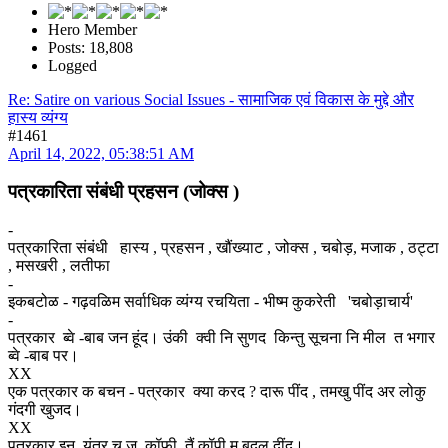
Hero Member
Posts: 18,808
Logged
Re: Satire on various Social Issues - सामाजिक एवं विकास के मुद्दे और
हास्य व्यंग्य
#1461
April 14, 2022, 05:38:51 AM
पत्रकारिता संबंधी प्रहसन (जोक्स )
-
पत्रकारिता संबंधी हास्य , प्रहसन , खौंख्याट , जोक्स , चबोड़, मजाक , ठट्टा
, मसखरी , लतीफा
-
इकबटोळ - गढ़वळिम सर्वाधिक व्यंग्य रचयिता - भीष्म कुकरेती 'चबोड़ाचार्य'
-
पत्रकार ब्वे -बाब जन हूंद। उंकी क्वी नि सुणद किन्तु सूचना नि मील त भगार
ब्वे -बाब पर।
XX
एक पत्रकार क बचन - पत्रकार क्या करद ? दारू पींद , तमखु पींद अर लोकु
गंदगी खुजद।
XX
पत्रकार इन यंत्र च जु कॉफी तैं कॉपी म बदल दींद।