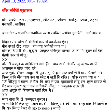
April 13, 2022, 08:57:19 AM
बॉस संबंधी प्रहसन
-
बॉस संबंधी हास्य , प्रहसन , खौंख्याट , जोक्स , चबोड़, मजाक , ठट्टा ,
मसखरी , लतीफा
-
इकबटोळ - गढ़वळिम सर्वाधिक व्यंग्य रचयिता - भीष्म कुकरेती 'चबोड़ाचार्य'
-
वैदिन म्यार बॉस लैम्बोर्गिनी कार से कार्यालय ऐन।
मीन वधाई दींद ब्वाल - ब्वा क्या अनोखी कार च !
बॉसक टिप्पणी छे - तू इनि उत्कृष्ट परिश्रम करदा जा तो मि दुसर वर्ष हैंक
मंहगी कार से औलु।
XX
बॉस तैं अब्दुल क अतिरिक्त क्वी हैंक चाय द्यावो तो बॉस कु क्रोध आठों
आसमान म पौंछ जांद छौ।
आज सुबेर बॉसन अब्दुल तैं पूछ - तू पिछ्ला आठ वर्षों से मै चाय पिलाणी छे
किन्तु कबि मीन चाय कप या प्लेट म खतीं नि देखि। यांक रहस्य क्या च ?
"जी सीड्यूं म चढ़ण से पैल मि कप से एक कुळ्ळापी लींदु अर तुमर दरवज से
भैर चाय कुळ्ळा पुनः कप म गिरायी दींदु। " अब्दुलक उत्तर छौ
आज अब्दुल तैं फेयरवेल पार्टी दिए गे।
XX
म्यार बॉस मि तैं कम्प्यूटर बुल्दन।
ना ना कि मि तेज गुणा -भाग करदो। किन्तु यदि क्वी म्यार दगड़ बात नि कारो त
मि १५ मिनट पैथर से (go to sleep ) जान्दो।