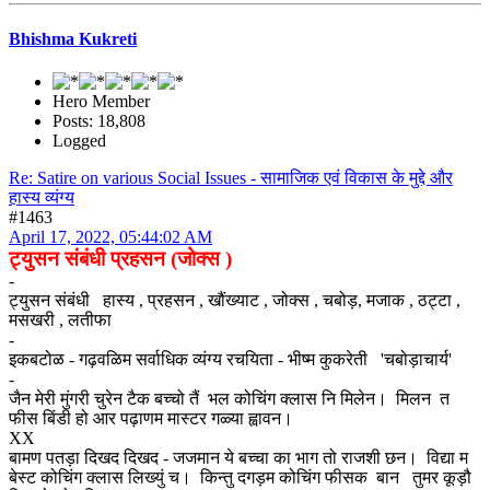
Bhishma Kukreti
Hero Member
Posts: 18,808
Logged
Re: Satire on various Social Issues - सामाजिक एवं विकास के मुद्दे और
हास्य व्यंग्य
#1463
April 17, 2022, 05:44:02 AM
ट्युसन संबंधी प्रहसन (जोक्स )
-
ट्युसन संबंधी हास्य , प्रहसन , खौंख्याट , जोक्स , चबोड़, मजाक , ठट्टा ,
मसखरी , लतीफा
-
इकबटोळ - गढ़वळिम सर्वाधिक व्यंग्य रचयिता - भीष्म कुकरेती 'चबोड़ाचार्य'
-
जैन मेरी मुंगरी चुरेन टैक बच्चो तैं भल कोचिंग क्लास नि मिलेन। मिलन त
फीस बिंडी हो आर पढ़ाणम मास्टर गळ्या ह्वावन।
XX
बामण पतड़ा दिखद दिखद - जजमान ये बच्चा का भाग तो राजशी छन। विद्या म
बेस्ट कोचिंग क्लास लिख्युं च। किन्तु दगड़म कोचिंग फीसक बान तुमर कूड़ौ