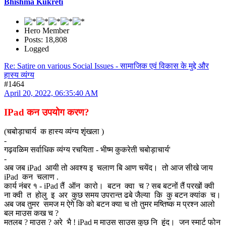
Bhishma Kukreti
Hero Member
Posts: 18,808
Logged
Re: Satire on various Social Issues - सामाजिक एवं विकास के मुद्दे और
हास्य व्यंग्य
#1464
April 20, 2022, 06:35:40 AM
IPad कन उपयोग करण?
(चबोड़ाचार्य क हास्य व्यंग्य शृंखला )
-
गढ़वळिम सर्वाधिक व्यंग्य रचयिता - भीष्म कुकरेती चबोड़ाचार्य'
-
अब जब iPad आयी तो अवश्य इ चलाण बि आण चयेंद। तो आज सीखे जाय
iPad कन चलाण .
कार्य नंबर १ - iPad तैं ऑन कारो। बटन क्वा च ? सब बटनों तैं परखों क्वी
ना क्वी त होलु इ अर कुछ समय उपरान्त ढबे जैल्या कि कु बटन क्यांक च।
अब जब तुमर समज म ऐगे कि को बटन क्या च तो तुमर मष्तिष्क म प्रश्न आलो
बल माउस कख च ?
मतलब ? माउस ? अरे भै ! iPad म माउस साउस कुछ नि हूंद। जन स्मार्ट फोन