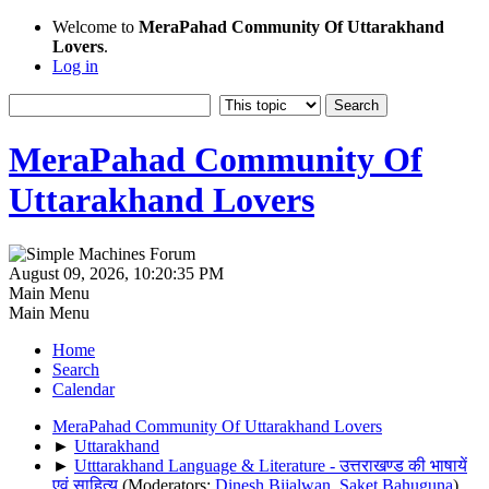
Welcome to
MeraPahad Community Of Uttarakhand
Lovers
.
Log in
MeraPahad Community Of
Uttarakhand Lovers
August 09, 2026, 10:20:35 PM
Main Menu
Main Menu
Home
Search
Calendar
MeraPahad Community Of Uttarakhand Lovers
►
Uttarakhand
►
Utttarakhand Language & Literature - उत्तराखण्ड की भाषायें
एवं साहित्य
(Moderators:
Dinesh Bijalwan
,
Saket Bahuguna
)