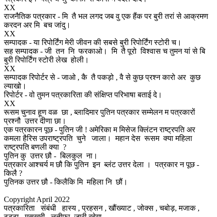
XX
राजनैतिक पत्रकार - मि तै भल लगद जब वु एक हैंक पर बुरी तरां से आक्रमण
करदन अर मि बच जांदु।
XX
सम्पादक - या रिपोर्टिंग मेरी जीवन की सबसे बुरी रिपोर्टिंग स्टोरी च।
सह सम्पादक - जी तन नि फरकाओ। मि तै पूरो विश्वास च तुमन यां से बि
बुरी रिपोर्टिंग स्टोरी लेख होली।
XX
सम्पादक रिपोर्टर से - जाओ , कै तै पकड़ो , वै से कुछ प्रश्न कारो अर कुछ
ल्याखो।
रिपोर्टर - वो तुमन पत्रकारिता की संक्षिप्त परिभाषा बताई दे।
XX
रूसम चुनाव हूण वळ छा , ब्लादिमार पुतिन पत्रकार सम्मेलन म पत्रकारों
प्रश्नौ उत्तर दीणा छा।
एक पत्रकारन पूछ - पुतिन जी ! अमेरिका म मिसेज क्लिंटन राष्ट्रपति अर
कमला हैरिस उपराष्ट्रपति चुने जाला। महान देस रूसम क्या महिला
राष्ट्रपति बणली क्या ?
पुतिन कु उत्तर छौ - बिलकुल ना।
पत्रकार आश्चर्य म छौ कि पुतिन इन ब्लंट उत्तर देला । पत्रकार न पूछ -
किलै ?
पुतिनक उत्तर छौ - किलैकि मि महिला नि छौं।
Copyright April 2022
पत्रकारिता संबंधी हास्य , प्रहसन , खौंख्याट , जोक्स , चबोड़, मजाक ,
ठट्टा , मसखरी , लतीफा जारी रहेगा