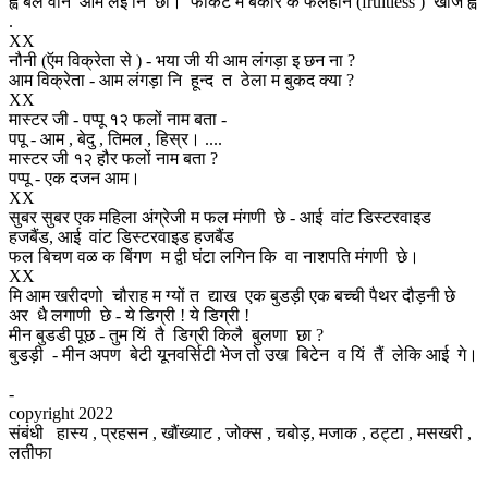
ह्वे बल वीन आम लेइ नि छौ। फोकट म बेकार क फलहीन (fruitless ) खोज ह्वे
.
XX
नौनी (ऍम विक्रेता से ) - भया जी यी आम लंगड़ा इ छन ना ?
आम विक्रेता - आम लंगड़ा नि हून्द त ठेला म बुकद क्या ?
XX
मास्टर जी - पप्पू १२ फलों नाम बता -
पपू - आम , बेदु , तिमल , हिस्र। ....
मास्टर जी १२ हौर फलों नाम बता ?
पप्पू - एक दजन आम।
XX
सुबर सुबर एक महिला अंग्रेजी म फल मंगणी छे - आई वांट डिस्टरवाइड
हजबैंड, आई वांट डिस्टरवाइड हजबैंड
फल बिचण वळ क बिंगण म द्वी घंटा लगिन कि वा नाशपति मंगणी छे।
XX
मि आम खरीदणो चौराह म ग्यों त द्याख एक बुडड़ी एक बच्ची पैथर दौड़नी छे
अर धै लगाणी छे - ये डिग्री ! ये डिग्री !
मीन बुडडी पूछ - तुम यिं तै डिग्री किलै बुलणा छा ?
बुडड़ी - मीन अपण बेटी यूनवर्सिटी भेज तो उख बिटेन व यिं तैं लेकि आई गे।
-
copyright 2022
संबंधी हास्य , प्रहसन , खौंख्याट , जोक्स , चबोड़, मजाक , ठट्टा , मसखरी ,
लतीफा