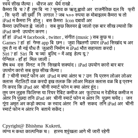
स्वयं सीख जैल्या। धीरज अर धैर्य राखो .
कैमरा बि च ? हैं तुम बि ना ? चुनाव क ऋतू ह्वावो अर राजनैतिक दल यि फ्री
, सि फ्री की छ्वीं नि लगाल ? जब ५०० रुपया क मोबाइलम कैमरा च तो
iPad म कैमरा नि होलु। बस कैमरा Icon दबावों अर
कैमरा उपस्थित ह्वे जालो। सब कुछ क्लियर ह्वे जालो एक बार सीख ल्यावो कि
iPad कनो उपयोग करण।
हाँ हां iPad म facebook , twitter , संगीत (music ) सब कुछ च।
Games ? हां हां गेम्स app बि छन। जुवा खिलणौ उयार iPad सिखांद च अर
तुम तै ना सै नई पौध तै जुआरी निर्माण म iPad भौत सहायता करदो।
Siri ? हां Siri बि च ज्वा बुल्दि = में आइ हेल्प यू ?
पेन्सिल - हाँ हां मिल जाली।
शेष बथ दस मिनट म नि सिखाये सक्यांद। iPad उपयोग कारो बार बार
उपयोग कारो सब कुछ सीख जैल्या।
हैं ? चीनी स्मार्ट फोन अर iPad म क्या अंतर च ? उन यि प्रश्न लोअर लोअर
क्लास मेंटलिटी वळ करदो इख तलक कि लोअर मिडल क्लास वळ बि इ प्रश्न
नि करद कि iPad अर चीनी स्मार्ट फोन म क्या अंतर हूंद।
तुम जन लुइस फिलिप्स या रियर रैबिट कमीज अर फुटपाथ म रेडीमेड कमीज म
अंतर नि पुछदा तनि iPad अर चीनी स्मार्ट फोन म अंतर नि पुछण चयेंद। जन
गूंगा अमृत अर कड़ो क्वाथ क स्वाद अंतर नि बतै सकद तनि iPad अर चीनी
स्मार्ट फोन म अंतर नि बताये सकेंद।
Cpyright@ Bhishma Kukreti,
व्यंग्य म कथा काल्पनिक च। हास्य श्रृंखला आगे भी जारी रहेगी