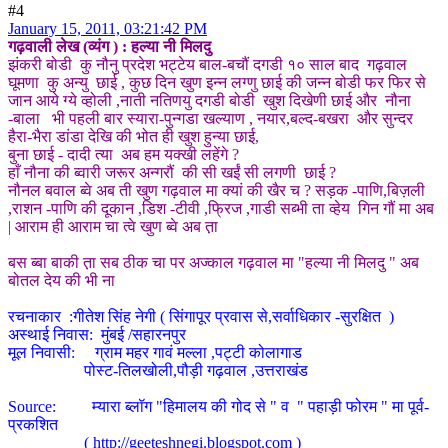
#4
January 15, 2011, 03:21:42 PM
गढ़वाली लेख (व्यंग ) : हल्या नी मिलदु
झंकरी बोडी कु नौनु प्रदेश भट्टेय बाल-बचौं दगडी १० साल बाद गढ़वाल
घूमणा कु अन्यु छाई , कुछ दिन खुण इन्न लग्णु छाई की जन्न बोडी फर फिर से
जान आये ग्ये व्होली ,नाती नतिणयु दगडी बोडी खुश दिखेणी छाई और नौना
-बाला भी पहली बार स्यारा-पुन्गडा खल्याण , नयार,बल्द-बखरा और सुन्दर
हैरा-भैरा डांडा देखि की भोत ही खुश हुन्या छाई,
बुना छाई - दादी त्या अब हम यक्खी लहेंगे ?
हाँ नौना की ब्वारी जरूर अन्गरौं की सी खईं सी लगणी छाई ?
नौनल बवाल ब्वे अब ती खुण गढ़वाल मा क्यां की खैर च ? सड़क -पाणि,बिज़ली
,राशन -पाणि की दूकान ,डिश -टीवी ,फ्रिज ,गाडी सब्भी ता व्हेय गिन गौं मा अब
| आराम ही आराम चा त्वे खुण ब्वे अब त़ा
बस ब्बा बाकी त़ा सब ठीक चा पर अज्काल गढ़वाल मा "हल्या नी मिलदु " अब
बोतल देय की भी ना
रचनाकार :गीतेश सिंह नेगी ( सिंगापूर प्रवास से,सर्वाधिकार -सुरक्षित )
अस्थाई निवास: मुंबई /सहारनपुर
मूल निवासी: ग्राम महर गावं मल्ला ,पट्टी कोलागाड
पोस्ट-तिलखोली,पौड़ी गढ़वाल ,उत्तराखंड
Source: म्यारा ब्लॉग "हिमालय की गोद से " व " पहाड़ी फोरम " मा पूर्व-
प्रकशित
(
http://geeteshnegi.blogspot.com
)