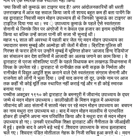
नाम पर एक स्मारक तक स्थापित नहीं किया
'क्या किसी को कुमाऊं का टाइगर याद है? अगर आंदोलनकारियों की धरती
उत्तराखण्ड में आज यह सवाल किया जाये तो शायद बहुत कम ही बता पायेंगे कि
वह द्वाराहाट निवासी मदन मोहन उपाध्याय ही थे जिनको 'कुमाऊं का टाइगर' का
टाइटिल दिया गया था। स्व ़ उपाध्याय कुमाऊं के पहले ऐसे स्वतंत्रता
सेनानी थे जिनके सिर पर अंग्रेजों ने न केवल एक हजार का इनाम द्घोषित
किया था बल्कि उन्हें काला पानी की सजा भी सुनाई थी।
महज १६ साल की अवस्था में पहली बार जेल गए मदन मोहन उपाध्याय का
ज्यादातर समय मुम्बई और अल्मोड़ा की जेलों में बीता। ब्रिटिश पुलिस की
गिरफ्त से फरार होने पर उन्होंने मुम्बई में भूमिगत होकर 'आजाद हिन्द रेडियोज'
का संचालन कर देश वासियों में आजादी का अलख जगाने का काम किया। वे
द्वाराहाट से प्रजा सोशलिष्ट पार्टी के पहले विधायक बन लखनऊ विधानसभा में
विपक्ष के उपनेता रहे। द्वाराहाट से रानीखेत तक बनी सड़क के निर्माता और
रानीखेत में विद्युत आपूर्ति शुरू कराने वाले ऐसे स्वतंत्रता संग्राम सेनानी और
राजनेता को लोगों ने भुला दिया। उन्हें याद करना तो दूर, उनके नाम पर आज
तक कहीं भी कोई मूर्ति तक स्थापित नहीं कराई गई और न ही कोई स्मारक
बनाया गया।
पच्चीस अक्टूबर १९१० को द्वाराहाट के बमनपुरी में जीवानंद उपाध्याय के द्घर
जन्मे थे मदन मोहन उपाध्याय। कालीखोली के मिशन स्कूल में अध्यापक
जीवानंद की आठ संतानों में सातवें नंबर पर रहे मदन मोहन उपाध्याय का बचपन
का नाम मथुरा दत्त उपाध्याय था। बाद में मदन मोहन मालवीय से प्रभावित
होकर ही उन्होंने अपना नाम परिवर्तित किया और वे मथुरा दत्त से मदन मोहन
उपाध्याय हो गए। उनकी प्राथमिक शिक्षा द्वाराहाट और नैनीताल के जीआईसी
में हुई। इसके बाद वे अपने बड़े भाई पं .शिवदत्त उपाध्याय के साथ इलाहाबाद
चले गए। शिवदत्त पंडित मोतीलाल नेहरू के निजी सचिव हुआ करते थे। मदन