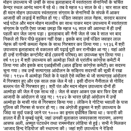
मोहन उपाध्याय भी उन्हीं के साथ इलाहाबाद में स्वतंत्रता सेनानियों के चर्चित
केन्द्र स्थल आनंद भवन में रहे थे। तब वे महज १२ साल के थे। चार साल बाद
ही मदन मोहन उपाध्याय स्वंतत्रता संग्राम के सेनानियों के संपर्क में आकर
आजादी की लड़ाई में शामिल हो गए। पंडित जवाहर लाल नेहरू, सरदार बल्लभ
भाई पटेल और मदन मोहन मालवीय का साथ पाकर मदन उपाध्याय में स्वतंत्रता
संग्राम के प्रति ऐसा जज्बा उमड़ा कि महज १६ साल की अवस्था में ही उन्हें
पहली बार जेल जाना पड़ा। इलाहाबाद की नैनी जेल से जब वे साल भर बाद
निकले तो फिर पीछे मुड़कर नहीं देखा। इसके बाद उन्हें पंडित जवाहर लाल
नेहरू की पत्नी कमला नेहरू के साथ गिरफ्तार कर लिया गया। १९३६ में श्री
उपाध्याय इलाहाबाद से वकालत की पढ़ाई पूरी कर रानीखेत आ गए। यहां आते
ही उन्हें रानीखेत कन्टोमेंट बोर्ड (छावनी परिषद) का उपाध्यक्ष चुन लिया गया।
वर्ष १९३९ में श्री उपाध्याय को अल्मोड़ा जिले से प्रांतीय कांग्रेस कमेटी में
लिया गया और इसके बाद एआईसीसी (आल इंडिया कांग्रेस कमेटी) का सदस्य
चुना गया। तब उन्हें सत्याग्रह आंदोलन के सक्रिय सदस्यों की सूची में रखा
गया। १९४० में अल्मोड़ा जिले के वे पहले ऐसे व्यक्ति थे जो सत्याग्रह आंदोलन
में गिरफ्तार हुए और एक साल तक जेल में रहे। इसी दौरान नैनीताल से गोविंद
बल्लभ पंत भी गिरफ्तार हुए। श्री पंत और मदन मोहन उपाध्याय दोनों ही
अल्मोड़ा की जेल में एक साथ रहे। जेल से बाहर आकर एक बार फिर देश की
आजादी के आंदोलन से जुड़ गए। १९४२ के भारत छोड़ो आंदोलन में उन्हें
अल्मोड़ा के मासी गांव से गिरफ्तार किया गया। लेकिन वे गोटिया भवाली के पास
पुलिस की गिरफ्त से फरार हो गए। तब अंग्रेजी हुकूमत ने श्री उपाध्याय के
जिंदा या मुर्दा पकड़े जाने पर १००० का इनाम द्घोषित किया था। फरारी की
हालत में ही वे मुम्बई पहुंचे, जहां उनकी मुलाकात जयप्रकाश नारायण, अरुणा
आसफ अली, अच्युत पटवर्धन तथा राममनोहर लोहिया से हुई। सभी ने मिलकर
'आजाद हिन्द रेडियोज' की स्थापना की। जहां श्री उपाध्याय ने रेडियो