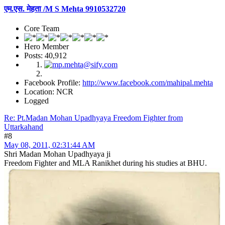
एम.एस. मेहता /M S Mehta 9910532720
Core Team
Hero Member
Posts: 40,912
Facebook Profile:
http://www.facebook.com/mahipal.mehta
Location: NCR
Logged
Re: Pt.Madan Mohan Upadhyaya Freedom Fighter from
Uttarkahand
#8
May 08, 2011, 02:31:44 AM
Shri Madan Mohan Upadhyaya ji
Freedom Fighter and MLA Ranikhet during his studies at BHU.