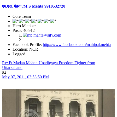
एम.एस. मेहता /M S Mehta 9910532720
Core Team
Hero Member
Posts: 40,912
Facebook Profile:
http://www.facebook.com/mahipal.mehta
Location: NCR
Logged
Re: Pt.Madan Mohan Upadhyaya Freedom Fighter from
Uttarkahand
#2
May 07, 2011, 03:53:50 PM