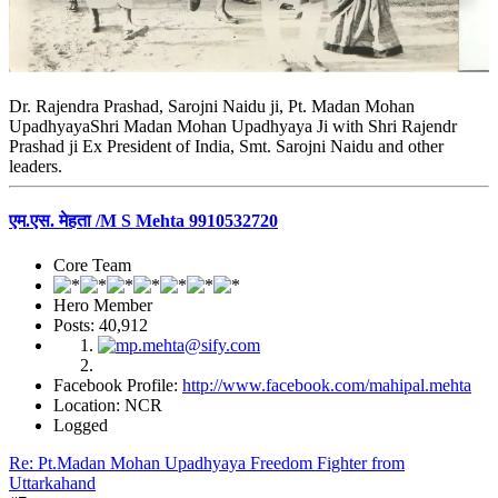
Dr. Rajendra Prashad, Sarojni Naidu ji, Pt. Madan Mohan
UpadhyayaShri Madan Mohan Upadhyaya Ji with Shri Rajendr
Prashad ji Ex President of India, Smt. Sarojni Naidu and other
leaders.
एम.एस. मेहता /M S Mehta 9910532720
Core Team
Hero Member
Posts: 40,912
Facebook Profile:
http://www.facebook.com/mahipal.mehta
Location: NCR
Logged
Re: Pt.Madan Mohan Upadhyaya Freedom Fighter from
Uttarkahand