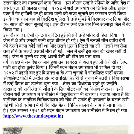
ट्रांसमीटर का महत्त्वपूर्ण काम किया। इस दौरान उन्होंने रेडियो के जरिए देश में
स्वतंत्रता की अलख जगाई। १९४४ में श्री उपाध्याय को डिफेंस ऑफ इंडिया
एक्ट में गैर हाजिरी पर ही काला पानी की सजा सुनाने का फरमान जारी किया।
इसके एक साल बाद ही ब्रिटिश पुलिस ने उन्हें मुम्बई में गिरफ्तार कर लिया और
२५ साल की सजा सुनाई गई। इस दौरान उन्हें एक बार फिर अल्मोड़ा जेल में बंद
किया गया।
इस दौरान एक ऐसी द्घटना द्घटित हुई जिसने उन्हें भीतर से हिला दिया। वे
जेल में थे और उनकी पत्नी बहुत बीमार हो गई। ऐसे में उनकी तीन वर्षीय बेटी
को देखने वाला कोई नहीं था और उसने भूख में मिट्टी खा ली। उसमें जहरीला
तत्व होने के चलते उसकी मौत हो गई। जेल में उन्हें इस बात की खबर नहीं दी
गई। जेल से छूटने पर उन्हें अपनी बेटी की मौत का पता चला।
वर्ष १९४७ में जब देश आजाद हुआ तब कांग्रेस से अलग हुए लोगों ने सोशलिष्ट
पार्टी का झंडा बुलंद किया। जिनमें मदन मोहन उपाध्याय भी शामिल हो गए।
१९५२ में पहली बार हुए विधानसभा के आम चुनावों में सोशलिष्ट पार्टी प्रजा
सोशलिष्ट पार्टी में तब्दील होकर रानीखेत उत्तरी से चुनाव में उतरी। विधानसभा
में उन्हें विपक्ष का उपनेता चुना गया। क्षेत्र का विधायक रहते हुए उन्होंने
द्वाराहाट को रानीखेत से जोड़ने के लिए मोटर मार्ग का निर्माण कराया। इसी
दौरान श्री उपाध्याय ने रानीखेत में विद्युतीकरण भी कराया। बताया जाता है कि
रानीखेत के नागरिक चिकित्सालय की नीव भी उनके ही प्रयासों के चलते रखी
गई थी जिसे वर्तमान में गोविंद सिंह मेहरा चिकित्सालय के नाम से जाना जाता
है। एक अगस्त १९७८ को मदन मोहन उपाध्याय का रानीखेत में निधन हो गया।
http://www.thesundaypost.in
)