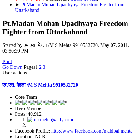
►
Pt.Madan Mohan Upadhyaya Freedom Fighter from
Uttarkahand
Pt.Madan Mohan Upadhyaya Freedom
Fighter from Uttarkahand
Started by एम.एस. मेहता /M S Mehta 9910532720, May 07, 2011,
03:50:39 PM
Print
Go Down
Pages
1
2
3
User actions
एम.एस. मेहता /M S Mehta 9910532720
Core Team
Hero Member
Posts: 40,912
Facebook Profile:
http://www.facebook.com/mahipal.mehta
Location: NCR