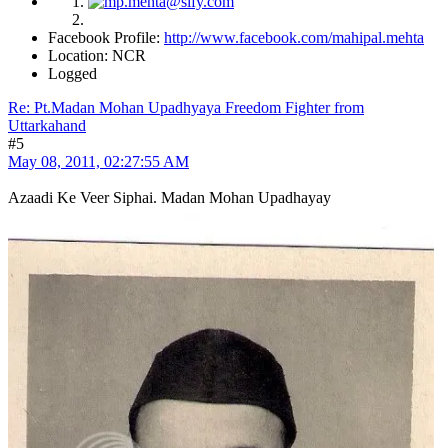
Facebook Profile:
http://www.facebook.com/mahipal.mehta
Location: NCR
Logged
Re: Pt.Madan Mohan Upadhyaya Freedom Fighter from
Uttarkahand
#5
May 08, 2011, 02:27:55 AM
Azaadi Ke Veer Siphai. Madan Mohan Upadhayay