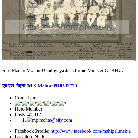
Shri Madan Mohan Upadhyaya Ji as Prime Minister Of BHU.
एम.एस. मेहता /M S Mehta 9910532720
Core Team
Hero Member
Posts: 40,912
Facebook Profile:
http://www.facebook.com/mahipal.mehta
Location: NCR