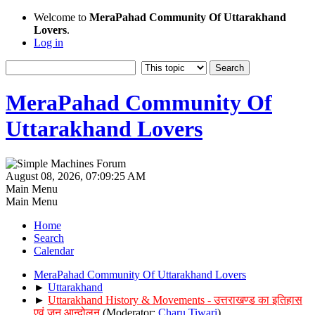
Welcome to
MeraPahad Community Of Uttarakhand
Lovers
.
Log in
MeraPahad Community Of
Uttarakhand Lovers
August 08, 2026, 07:09:25 AM
Main Menu
Main Menu
Home
Search
Calendar
MeraPahad Community Of Uttarakhand Lovers
►
Uttarakhand
►
Uttarakhand History & Movements - उत्तराखण्ड का इतिहास
एवं जन आन्दोलन
(Moderator:
Charu Tiwari
)