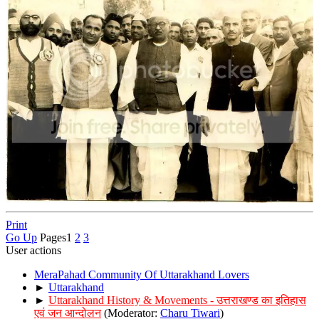
Print
Go Up
Pages
1
2
3
User actions
MeraPahad Community Of Uttarakhand Lovers
►
Uttarakhand
►
Uttarakhand History & Movements - उत्तराखण्ड का इतिहास
एवं जन आन्दोलन
(Moderator:
Charu Tiwari
)