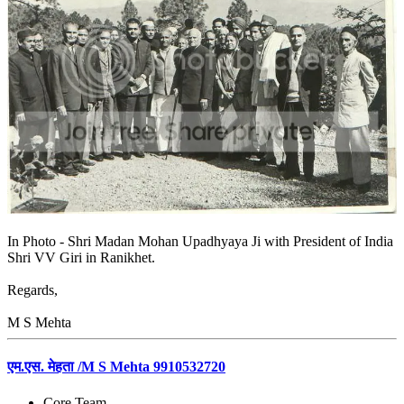
In Photo - Shri Madan Mohan Upadhyaya Ji with President of India
Shri VV Giri in Ranikhet.
Regards,
M S Mehta
एम.एस. मेहता /M S Mehta 9910532720
Core Team