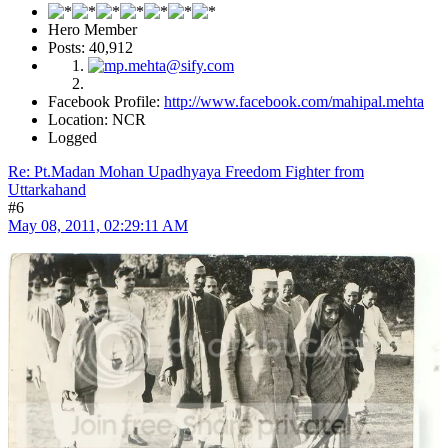
Hero Member
Posts: 40,912
Facebook Profile:
http://www.facebook.com/mahipal.mehta
Location: NCR
Logged
Re: Pt.Madan Mohan Upadhyaya Freedom Fighter from
Uttarkahand
#6
May 08, 2011, 02:29:11 AM