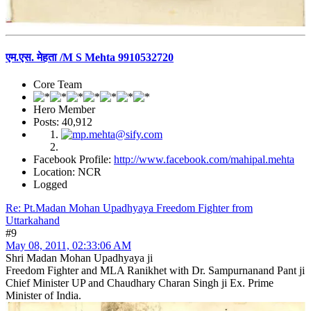
एम.एस. मेहता /M S Mehta 9910532720
Core Team
Hero Member
Posts: 40,912
Facebook Profile:
http://www.facebook.com/mahipal.mehta
Location: NCR
Logged
Re: Pt.Madan Mohan Upadhyaya Freedom Fighter from
Uttarkahand
#9
May 08, 2011, 02:33:06 AM
Shri Madan Mohan Upadhyaya ji
Freedom Fighter and MLA Ranikhet with Dr. Sampurnanand Pant ji
Chief Minister UP and Chaudhary Charan Singh ji Ex. Prime
Minister of India.