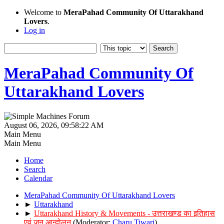
Welcome to
MeraPahad Community Of Uttarakhand
Lovers
.
Log in
MeraPahad Community Of
Uttarakhand Lovers
August 06, 2026, 09:58:22 AM
Main Menu
Main Menu
Home
Search
Calendar
MeraPahad Community Of Uttarakhand Lovers
►
Uttarakhand
►
Uttarakhand History & Movements - उत्तराखण्ड का इतिहास
एवं जन आन्दोलन
(Moderator:
Charu Tiwari
)