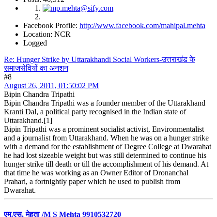
Facebook Profile:
http://www.facebook.com/mahipal.mehta
Location: NCR
Logged
Re: Hunger Strike by Uttarakhandi Social Workers-उत्तराखंड के
समाजसेवियों का अनशन
#8
August 26, 2011, 01:50:02 PM
Bipin Chandra Tripathi
Bipin Chandra Tripathi was a founder member of the Uttarakhand
Kranti Dal, a political party recognised in the Indian state of
Uttarakhand.[1]
Bipin Tripathi was a prominent socialist activist, Environmentalist
and a journalist from Uttarakhand. When he was on a hunger strike
with a demand for the establishment of Degree College at Dwarahat
he had lost sizeable weight but was still determined to continue his
hunger strike till death or till the accomplishment of his demand. At
that time he was working as an Owner Editor of Dronanchal
Prahari, a fortnightly paper which he used to publish from
Dwarahat.
एम.एस. मेहता /M S Mehta 9910532720