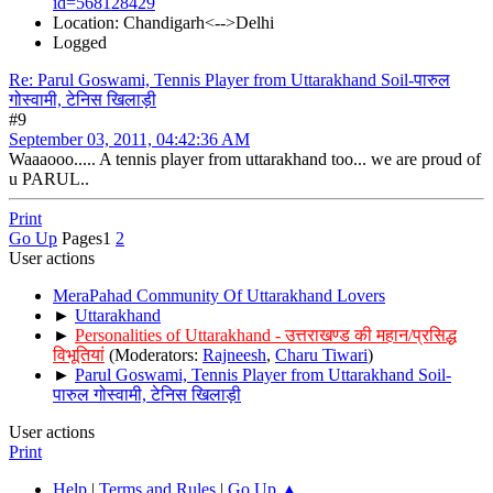
id=568128429
Location: Chandigarh<-->Delhi
Logged
Re: Parul Goswami, Tennis Player from Uttarakhand Soil-पारुल
गोस्वामी, टेनिस खिलाड़ी
#9
September 03, 2011, 04:42:36 AM
Waaaooo..... A tennis player from uttarakhand too... we are proud of
u PARUL..
Print
Go Up
Pages
1
2
User actions
MeraPahad Community Of Uttarakhand Lovers
►
Uttarakhand
►
Personalities of Uttarakhand - उत्तराखण्ड की महान/प्रसिद्ध
विभूतियां
(Moderators:
Rajneesh
,
Charu Tiwari
)
►
Parul Goswami, Tennis Player from Uttarakhand Soil-
पारुल गोस्वामी, टेनिस खिलाड़ी
User actions
Print
Help
|
Terms and Rules
|
Go Up ▲