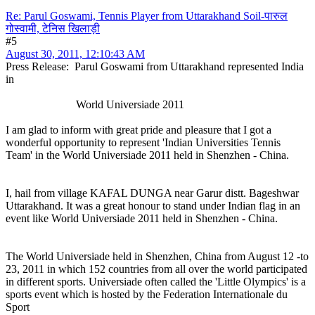
Re: Parul Goswami, Tennis Player from Uttarakhand Soil-पारुल
गोस्वामी, टेनिस खिलाड़ी
#5
August 30, 2011, 12:10:43 AM
Press Release: Parul Goswami from Uttarakhand represented India
in
World Universiade 2011
I am glad to inform with great pride and pleasure that I got a
wonderful opportunity to represent 'Indian Universities Tennis
Team' in the World Universiade 2011 held in Shenzhen - China.
I, hail from village KAFAL DUNGA near Garur distt. Bageshwar
Uttarakhand. It was a great honour to stand under Indian flag in an
event like World Universiade 2011 held in Shenzhen - China.
The World Universiade held in Shenzhen, China from August 12 -to
23, 2011 in which 152 countries from all over the world participated
in different sports. Universiade often called the 'Little Olympics' is a
sports event which is hosted by the Federation Internationale du
Sport