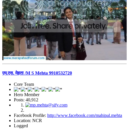
एम.एस. मेहता /M S Mehta 9910532720
Core Team
Hero Member
Posts: 40,912
Facebook Profile:
http://www.facebook.com/mahipal.mehta
Location: NCR
Logged