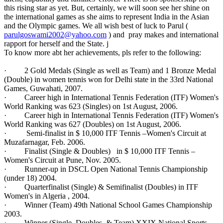
this rising star as yet. But, certainly, we will soon see her shine on
the international games as she aims to represent India in the Asian
and the Olympic games. We all wish best of luck to Parul (
parulgoswami2002@yahoo.com
) and pray makes and international
rapport for herself and the State. j
To know more abt her achievements, pls refer to the following:
· 2 Gold Medals (Single as well as Team) and 1 Bronze Medal
(Double) in women tennis won for Delhi state in the 33rd National
Games, Guwahati, 2007.
· Career high in International Tennis Federation (ITF) Women's
World Ranking was 623 (Singles) on 1st August, 2006.
· Career high in International Tennis Federation (ITF) Women's
World Ranking was 627 (Doubles) on 1st August, 2006.
· Semi-finalist in $ 10,000 ITF Tennis –Women's Circuit at
Muzafarnagar, Feb. 2006.
· Finalist (Single & Doubles) in $ 10,000 ITF Tennis –
Women's Circuit at Pune, Nov. 2005.
· Runner-up in DSCL Open National Tennis Championship
(under 18) 2004.
· Quarterfinalist (Single) & Semifinalist (Doubles) in ITF
Women's in Algeria , 2004.
· Winner (Team) 49th National School Games Championship
2003.
· Winner (Single, Doubles & Team) XXIX National Sports