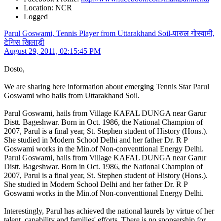
Location: NCR
Logged
Parul Goswami, Tennis Player from Uttarakhand Soil-पारुल गोस्वामी,
टेनिस खिलाड़ी
August 29, 2011, 02:15:45 PM
Dosto,
We are sharing here information about emerging Tennis Star Parul
Goswami who hails from Uttarakhand Soil.
Parul Goswami, hails from Village KAFAL DUNGA near Garur
Distt. Bageshwar. Born in Oct. 1986, the National Champion of
2007, Parul is a final year, St. Stephen student of History (Hons.).
She studied in Modern School Delhi and her father Dr. R P
Goswami works in the Min.of Non-conventtional Energy Delhi.
Parul Goswami, hails from Village KAFAL DUNGA near Garur
Distt. Bageshwar. Born in Oct. 1986, the National Champion of
2007, Parul is a final year, St. Stephen student of History (Hons.).
She studied in Modern School Delhi and her father Dr. R P
Goswami works in the Min.of Non-conventtional Energy Delhi.
Interestingly, Parul has achieved the national laurels by virtue of her
talent, capability and families' efforts. There is no sponsership for