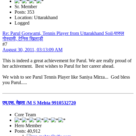
Sr. Member
Posts: 353
Location: Uttarakhand
Logged
Re: Parul Goswami, Tennis Player from Uttarakhand Soil-पारुल
गोस्वामी, टेनिस खिलाड़ी
#7
August 30, 2011, 03:13:09 AM
This is indeed a great achievement for Parul. We are really proud of
her achivement. Best wishes to Parul for her career ahead.
We wish to see Parul Tennis Player like Saniya Mirza... God bless
you Parul.....
एम.एस. मेहता /M S Mehta 9910532720
Core Team
Hero Member
Posts: 40,912