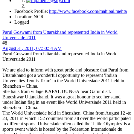
Facebook Profile:
http://www.facebook.com/mahipal.mehta
Location: NCR
Logged
Parul Goswami from Uttarakhand represented India in World
Universiade 2011
#8
August 31, 2011, 07:50:54 AM
Parul Goswami from Uttarakhand represented India in World
Universiade 2011
We are glad to inform with great pride and pleasure that Parul from
Uttarakhand got a wonderful opportunity to represent 'Indian
Universities Tennis Team' in the World Universiade 2011 held in
Shenzhen – China.
She hails from village KAFAL DUNGA near Garur distt.
Bageshwar Uttarakhand. It was a great honour to see her stand
under Indian flag in an event like World Universiade 2011 held in
Shenzhen – China.
The World Universiade held in Shenzhen, China from August 12 -to
23, 2011 in which 152 countries from all over the world participated
in different sports. Universiade often called the 'Little Olympics' is a
sports event which is hosted by the Federation Internationale du