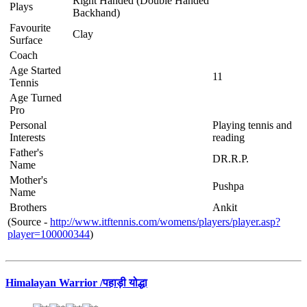
Right Handed (Double Handed
Plays
Backhand)
Favourite
Clay
Surface
Coach
Age Started
11
Tennis
Age Turned
Pro
Personal
Playing tennis and
Interests
reading
Father's
DR.R.P.
Name
Mother's
Pushpa
Name
Brothers
Ankit
(Source -
http://www.itftennis.com/womens/players/player.asp?
player=100000344
)
Himalayan Warrior /पहाड़ी योद्धा