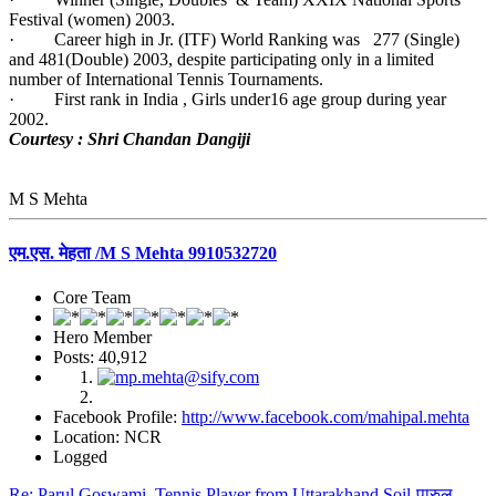
Festival (women) 2003.
· Career high in Jr. (ITF) World Ranking was 277 (Single)
and 481(Double) 2003, despite participating only in a limited
number of International Tennis Tournaments.
· First rank in India , Girls under16 age group during year
2002.
Courtesy : Shri Chandan Dangiji
M S Mehta
एम.एस. मेहता /M S Mehta 9910532720
Core Team
Hero Member
Posts: 40,912
Facebook Profile:
http://www.facebook.com/mahipal.mehta
Location: NCR
Logged
Re: Parul Goswami, Tennis Player from Uttarakhand Soil-पारुल