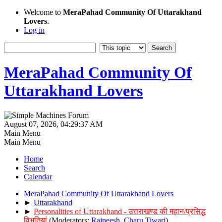
Welcome to
MeraPahad Community Of Uttarakhand
Lovers
.
Log in
MeraPahad Community Of
Uttarakhand Lovers
August 07, 2026, 04:29:37 AM
Main Menu
Main Menu
Home
Search
Calendar
MeraPahad Community Of Uttarakhand Lovers
►
Uttarakhand
►
Personalities of Uttarakhand - उत्तराखण्ड की महान/प्रसिद्ध
विभूतियां
(Moderators:
Rajneesh
,
Charu Tiwari
)