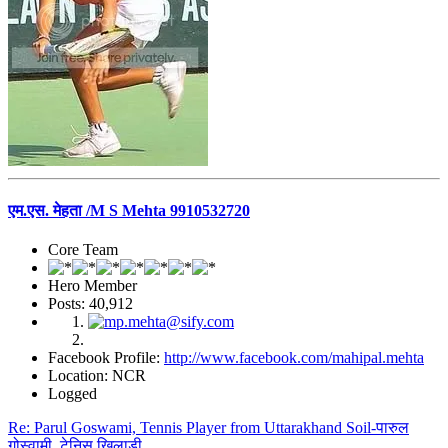
एम.एस. मेहता /M S Mehta 9910532720
Core Team
Hero Member
Posts: 40,912
Facebook Profile:
http://www.facebook.com/mahipal.mehta
Location: NCR
Logged
Re: Parul Goswami, Tennis Player from Uttarakhand Soil-पारुल
गोस्वामी, टेनिस खिलाड़ी