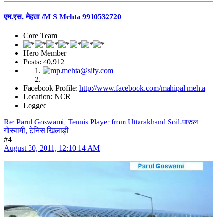
एम.एस. मेहता /M S Mehta 9910532720
Core Team
Hero Member
Posts: 40,912
Facebook Profile:
http://www.facebook.com/mahipal.mehta
Location: NCR
Logged
Re: Parul Goswami, Tennis Player from Uttarakhand Soil-पारुल
गोस्वामी, टेनिस खिलाड़ी
#4
August 30, 2011, 12:10:14 AM