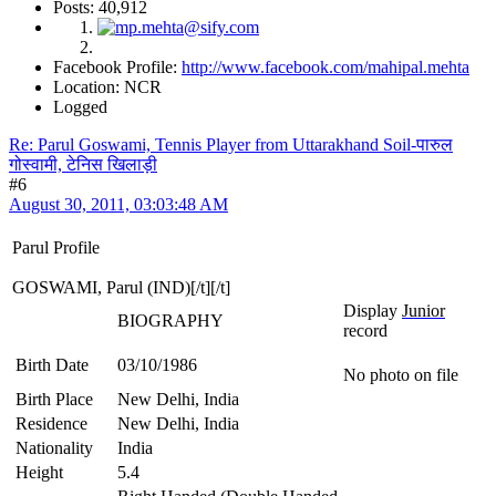
Posts: 40,912
Facebook Profile:
http://www.facebook.com/mahipal.mehta
Location: NCR
Logged
Re: Parul Goswami, Tennis Player from Uttarakhand Soil-पारुल
गोस्वामी, टेनिस खिलाड़ी
#6
August 30, 2011, 03:03:48 AM
Parul Profile
GOSWAMI, Parul (IND)[/t][/t]
Display
Junior
BIOGRAPHY
record
Birth Date
03/10/1986
No photo on file
Birth Place
New Delhi, India
Residence
New Delhi, India
Nationality
India
Height
5.4