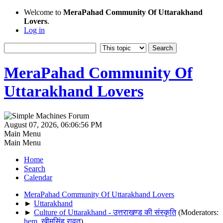
Welcome to
MeraPahad Community Of Uttarakhand
Lovers
.
Log in
MeraPahad Community Of
Uttarakhand Lovers
August 07, 2026, 06:06:56 PM
Main Menu
Main Menu
Home
Search
Calendar
MeraPahad Community Of Uttarakhand Lovers
►
Uttarakhand
►
Culture of Uttarakhand - उत्तराखण्ड की संस्कृति
(Moderators:
hem
,
खीमसिंह रावत
)