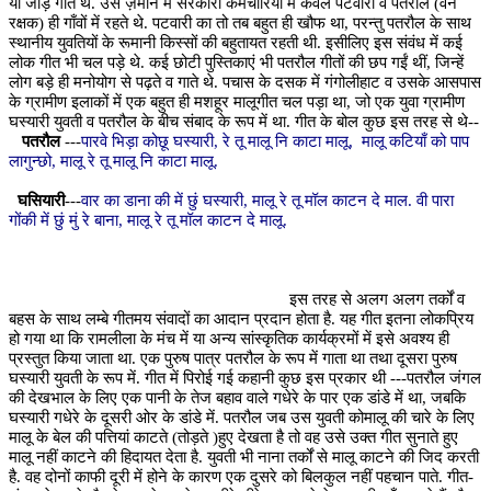
या जोड़ गाते थे. उस ज़माने में सरकारी कर्मचारियों में केवल पटवारी व पतरौल (वन
रक्षक) ही गाँवों में रहते थे. पटवारी का तो तब बहुत ही खौफ था, परन्तु पतरौल के साथ
स्थानीय युवतियों के रूमानी किस्सों की बहुतायत रहती थी. इसीलिए इस संवंध में कई
लोक गीत भी चल पड़े थे. कई छोटी पुस्तिकाएं भी पतरौल गीतों की छप गईं थीं, जिन्हें
लोग बड़े ही मनोयोग से पढ़ते व गाते थे. पचास के दसक में गंगोलीहाट व उसके आसपास
के ग्रामीण इलाकों में एक बहुत ही मशहूर मालूगीत चल पड़ा था, जो एक युवा ग्रामीण
घस्यारी युवती व पतरौल के बीच संबाद के रूप में था. गीत के बोल कुछ इस तरह से थे--
पतरौल
---
पारवे भिड़ा कोछू घस्यारी, रे तू मालू नि काटा मालू, मालू कटियाँ को पाप
लागुन्छो, मालू रे तू मालू नि काटा मालू.
घसियारी
---
वार का डाना की में छुं घस्यारी, मालू रे तू मॉल काटन दे माल. वी पारा
गोंकी में छुं मुं रे बाना, मालू रे तू मॉल काटन दे मालू.
इस तरह से अलग अलग तर्कों व
बहस के साथ लम्बे गीतमय संवादों का आदान प्रदान होता है. यह गीत इतना लोकप्रिय
हो गया था कि रामलीला के मंच में या अन्य सांस्कृतिक कार्यक्रमों में इसे अवश्य ही
प्रस्तुत किया जाता था. एक पुरुष पात्र पतरौल के रूप में गाता था तथा दूसरा पुरुष
घस्यारी युवती के रूप में. गीत में पिरोई गई कहानी कुछ इस प्रकार थी ---पतरौल जंगल
की देखभाल के लिए एक पानी के तेज बहाव वाले गधेरे के पार एक डांडे में था, जबकि
घस्यारी गधेरे के दूसरी ओर के डांडे में. पतरौल जब उस युवती कोमालू की चारे के लिए
मालू के बेल की पत्तियां काटते (तोड़ते )हुए देखता है तो वह उसे उक्त गीत सुनाते हुए
मालू नहीं काटने की हिदायत देता है. युवती भी नाना तर्कों से मालू काटने की जिद करती
है. वह दोनों काफी दूरी में होने के कारण एक दुसरे को बिलकुल नहीं पहचान पाते. गीत-