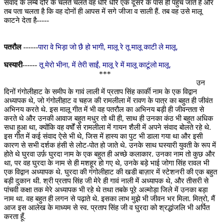
संवाद के लम्बे दौर के चलते चलते वह धीरे धीरे एक दूसरे के पास ही पहुँच जाते हैं और
तब पता चलता है कि वह दोनों ही आपस में सगे जीजा व साली हैं. तब वह उसे मालू
काटने देता है-----
पतरौल
------
पारा वे भिड़ा जो छै हो भागी, मालू रे तू मालू काटी ले मालू.
घस्यारी
------
तू मेरो भीना, में तेरी साईं, मालू रे में मालू काटूंलो मालू.
***
उन
दिनों गंगोलीहाट के समीप के गावं लाली में प्रताप सिंह कार्की नाम के एक विद्वान
अध्यापक थे, जो गंगोलीहाट व चहज की रामलीला में रावण के पात्र का बहुत ही जीवंत
अभिनय करते थे. इस मालू गीत में भी वह पतरौल का अभिनय बड़ी ही जीवन्तता से
करते थे और उनकी आवाज बहुत मधुर तो थी ही, साथ ही उनका कंठ भी बहुत अधिक
सधा हुआ था, क्योंकि वह वर्षों से रामलीला में गायन शैली में अपने संवाद बोलते रहे थे.
इस गीत में कई संवाद ऐसे भी थे, जिस में हास्य का पुट भी डाला गया था और इसी
कारण से सभी दर्शक हंसी से लोट-पोत हो जाते थे. उनके साथ घस्यारी युवती के रूप में
होते थे घुरवा उर्फ़ घुरदा नाम के एक बहुत ही अच्छे कलाकार. उनका नाम तो कुछ और
था, पर वह घुरदा के नाम से ही मशहूर हो गए थे, उनके बड़े भाई जोगा सिंह रावल भी
एक विद्वान अध्यापक थे. घुरदा की गंगोलीहाट की खडी बाज़ार में स्टेशनरी की एक बहुत
बड़ी दुकान थी. श्री प्रताप सिंह जी मेरे ही गावं नाली में अध्यापक थे, और तीसरी से
पांचवी कक्षा तक मेरे अध्यापक भी रहे थे तथा तबके पूरे अल्मोड़ा जिले में उनका बड़ा
नाम था. वह बहुत ही लगन से पढ़ाते थे. इसका लाभ मुझे भी जीवन भर मिला. मित्रो, मैं
आज इस आलेख के माध्यम से स्व. प्रताप सिंह जी व घुरदा को श्रद्धांजलि भी अर्पित
करता हूँ.