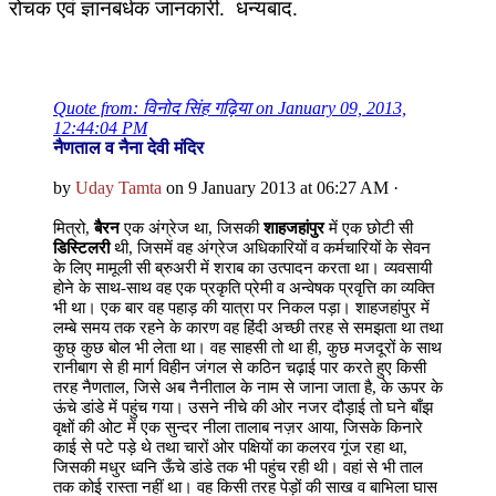
रोचक एवं ज्ञानबर्धक जानकारी. धन्यबाद.
Quote from: विनोद सिंह गढ़िया on January 09, 2013,
12:44:04 PM
नैणताल व नैना देवी मंदिर
by
Uday Tamta
on 9 January 2013 at 06:27 AM ·
मित्रो,
बैरन
एक अंग्रेज था, जिसकी
शाहजहांपुर
में एक छोटी सी
डिस्टिलरी
थी, जिसमें वह अंग्रेज अधिकारियों व कर्मचारियों के सेवन
के लिए मामूली सी ब्रुअरी में शराब का उत्पादन करता था। व्यवसायी
होने के साथ-साथ वह एक प्रकृति प्रेमी व अन्वेषक प्रवृत्ति का व्यक्ति
भी था। एक बार वह पहाड़ की यात्रा पर निकल पड़ा। शाहजहांपुर में
लम्बे समय तक रहने के कारण वह हिंदी अच्छी तरह से समझता था तथा
कुछ् कुछ बोल भी लेता था। वह साहसी तो था ही, कुछ मजदूरों के साथ
रानीबाग से ही मार्ग विहीन जंगल से कठिन चढ़ाई पार करते हुए किसी
तरह नैणताल, जिसे अब नैनीताल के नाम से जाना जाता है, के ऊपर के
ऊंचे डांडे में पहुंच गया। उसने नीचे की ओर नजर दौड़ाई तो घने बाँझ
वृक्षों की ओट में एक सुन्दर नीला तालाब नज़र आया, जिसके किनारे
काई से पटे पड़े थे तथा चारों ओर पक्षियों का कलरव गूंज रहा था,
जिसकी मधुर ध्वनि ऊँचे डांडे तक भी पहुंच रही थी। वहां से भी ताल
तक कोई रास्ता नहीं था। वह किसी तरह पेड़ों की साख व बाभिला घास