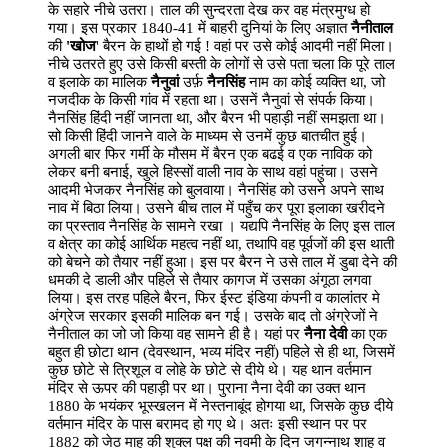
के सहारे नीचे उतरा। ताल की सुन्दरता देख कर वह मंत्रमुग्ध हो
गया। इस प्रकार 1840-41 में बाहरी दुनियां के लिए अज्ञात
नैनीताल
की
'खोज
' बैरन के हाथों हो गई ! वहां पर उसे कोई आदमी नहीं मिला।
नीचे उतरते हुए उसे किसी बस्ती के लोगों से उसे पता चला कि पूरे ताल
व इलाके का मालिक
नैनुवां
उर्फ़
नैनसिंह
नाम का कोई व्यक्ति था, जो
नजदीक के किसी गांव में रहता था। उसनें नैनुवां से संपर्क किया।
नैनसिंह हिंदी नहीं जानता था, और बैरन भी पहाड़ी नहीं समझता था।
सो किसी हिंदी जानने वाले के माध्यम से उनमें कुछ बातचीत हुई।
अगली बार फिर गर्मी के मौसम में बैरन एक बढई व एक नाविक को
लेकर बनी बनाई, खुले हिस्सों वाली नाव के साथ वहां पहुंचा। उसने
आदमी भेजकर नैनसिंह को बुलवाया। नैनसिंह को उसने अपने साथ
नाव में बिठा लिया। उसने बीच ताल में पहुँच कर पूरा इलाका खरीदने
का प्रस्ताव नैनसिंह के सामने रखा । यद्यपि नैनसिंह के लिए इस ताल
व क्षेत्र का कोई आर्थिक महत्व नहीं था, तथापि वह पूर्वजों की इस थाती
को बेचने को तैयार नहीं हुआ। इस पर बैरन ने उसे ताल में डुबा देने की
धमकी दे डाली और पहिले से तैयार कागज में उसका अंगूठा लगवा
लिया। इस तरह पहिले बैरन, फिर ईस्ट इंडिया कंपनी व कालांतर मे
अंग्रेज सरकार इसकी मालिक बन गई। उसके बाद तो अंग्रेजों ने
नैनीताल का जो जो किया वह सामने ही है। यहां पर
नैना देवी
का एक
बहुत ही छोटा थान (देवस्थान, भव्य मंदिर नहीं) पहिले से ही था, जिसमें
कुछ छोटे से त्रिशूल व लोहे के छोटे से दीये थे। यह थान वर्तमान
मंदिर से ऊपर की पहाड़ी पर था। पुराना नैना देवी का उक्त थान
1880 के भयंकर भूस्खलन में नेस्तनाबूंद होगया था, जिसके कुछ दीये
वर्तमान मंदिर के पास बरामद हो गए थे। अतः इसी स्थान पर पर
1882 को जेठ माह की शुक्ल पक्ष की नवमी के दिन जगन्नाथ शाह व