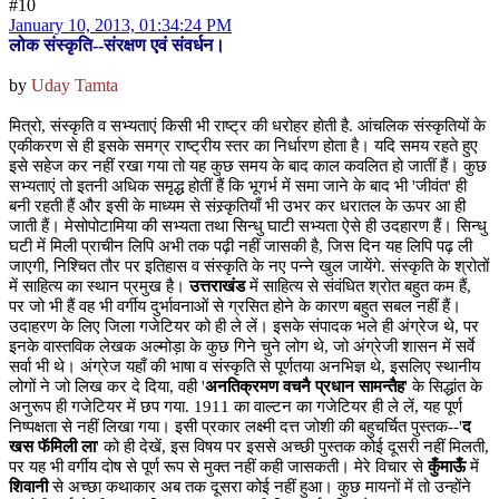
#10
January 10, 2013, 01:34:24 PM
लोक संस्कृति--संरक्षण एवं संवर्धन।
by
Uday Tamta
मित्रो, संस्कृति व सभ्यताएं किसी भी राष्ट्र की धरोहर होती है. आंचलिक संस्कृतियों के
एकीकरण से ही इसके समग्र राष्ट्रीय स्तर का निर्धारण होता है। यदि समय रहते हुए
इसे सहेज कर नहीं रखा गया तो यह कुछ समय के बाद काल कवलित हो जातीं हैं। कुछ
सभ्यताएं तो इतनी अधिक समृद्ध होतीं हैं कि भूगर्भ में समा जाने के बाद भी 'जीवंत' ही
बनी रहती हैं और इसी के माध्यम से संस्र्कृतियाँ भी उभर कर धरातल के ऊपर आ ही
जाती हैं। मेसोपोटामिया की सभ्यता तथा सिन्धु घाटी सभ्यता ऐसे ही उदहारण हैं। सिन्धु
घटी में मिली प्राचीन लिपि अभी तक पढ़ी नहीं जासकी है, जिस दिन यह लिपि पढ़ ली
जाएगी, निश्चित तौर पर इतिहास व संस्कृति के नए पन्ने खुल जायेंगे. संस्कृति के श्रोतों
में साहित्य का स्थान प्रमुख है।
उत्तराखंड
में साहित्य से संवंधित श्रोत बहुत कम हैं,
पर जो भी हैं वह भी वर्गीय दुर्भावनाओं से ग्रसित होने के कारण बहुत सबल नहीं हैं।
उदाहरण के लिए जिला गजेटियर को ही ले लें। इसके संपादक भले ही अंग्रेज थे, पर
इनके वास्तविक लेखक अल्मोड़ा के कुछ गिने चुने लोग थे, जो अंग्रेजी शासन में सर्वे
सर्वा भी थे। अंग्रेज यहाँ की भाषा व संस्कृति से पूर्णतया अनभिज्ञ थे, इसलिए स्थानीय
लोगों ने जो लिख कर दे दिया, वही '
अनतिक्रमण वचनै प्रधान सामन्तैह
' के सिद्धांत के
अनुरूप ही गजेटियर में छप गया. 1911 का वाल्टन का गजेटियर ही ले लें, यह पूर्ण
निष्पक्षता से नहीं लिखा गया। इसी प्रकार लक्ष्मी दत्त जोशी की बहुचर्चित पुस्तक--'
द
खस फॅमिली ला
' को ही देखें, इस विषय पर इससे अच्छी पुस्तक कोई दूसरी नहीं मिलती,
पर यह भी वर्गीय दोष से पूर्ण रूप से मुक्त नहीं कही जासकती। मेरे विचार से
कुँमाऊँ
में
शिवानी
से अच्छा कथाकार अब तक दूसरा कोई नहीं हुआ। कुछ मायनों में तो उन्होंने