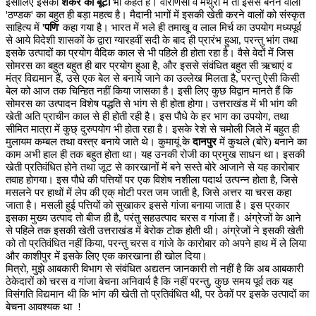
इसीलिए इसको
शंकर की बूटी
भी कहते हैं। वाराणसी व मथुरा में तो इससे बनने वालीं
'ठण्डक' का बहुत ही बड़ा महत्व है। मैदानी भागों में इसकी खेती करने वालों को संस्कृत
साहित्य में '
पणि
' कहा गया है। भारत में भले ही तमाखू व लाल मिर्च का उपयोग मध्यपूर्व
से आये विदेशी शासकों के द्वारा ग्यारहवीं सदी के बाद ही प्रारंभ हुआ, परन्तु भांग तथा
इसके उत्पादों का प्रयोग वैदिक काल से भी पहिले ही होता रहा है। वैसे वेदों में जिस
सोमरस का बहुत बहुत ही बार प्रयोग हुआ है, और इससे संवंधित बहुत सी ऋचाएं व
मंत्र विद्यमान हैं, उसे एक बेल से बनाये जाने का उल्लेख मिलता है, परन्तु ऐसी किसी
बेल को आज तक चिन्हित नहीं किया जासका है। इसी लिए कुछ विद्वान मानते हैं कि
सोमरस का उत्पादन विशेष पद्धति से भांग से ही होता होगा। उत्तराखंड में भी भांग की
खेती अति प्राचीन काल से ही होती रही है। इस पौधे के हर भाग का उपयोग, तथा
सीमित मात्रा में कुछ् दुरुपयोग भी होता रहा है। इसके रेशे से चमोली जिले में बहुत ही
मुलायम कम्बल तथा वस्त्र बनाये जाते थे। कुमायूं के
दानपुर
में कुथले (बोरे) बनाने का
काम अभी हाल ही तक बहुत होता था। यह उनकी रोजी का प्रमुख साधन था। इसकी
खेती प्रतिवंधित होने तथा जूट से कारखानों में बने सस्ते बोरे आजाने से यह कारोबार
तवाह होगया। इस पौधे की पत्तियों पर एक विशेष नशीला पदार्थ उत्पन्न होता है, जिसे
मसलने पर हाथों में लेप की एक् मोटी परत जम जाती है, जिसे अत्तर या चरस कहा
जाता है। मसली हुई पत्तियों को सुखाकर इससे गांजा बनाया जाता है। इस प्रकार
इसका मुख्य उत्पाद तो बीज ही है, परंतु सहउत्पाद चरस व गांजा हैं। अंग्रेजों के आने
से पहिले तक इसकी खेती उत्तराखंड में बेरोक टोक होती थी। अंग्रेजों ने इसकी खेती
को तो प्रतिवंधित नहीं किया, परन्तु चरस व गांजे के कारोबार को अपने हाथ में ले लिया
और काशीपुर में इसके लिए एक कारखाना ही खोल दिया।
मित्रो, मुझे आबकारी विभाग से संवंधित अद्यतन जानकारी तो नहीं है कि अब आबकारी
ठेकेदारों को चरस व गांजा बेचना अनिवार्य है कि नहीं परन्तु, कुछ समय पूर्व तक यह
विसंगति विद्यमान थी कि भांग की खेती तो प्रतिवंधित थी, पर ठेकों पर इसके उत्पादों का
बेचना आवश्यक था !