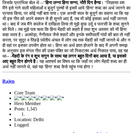
जिसके प्रारंभिक बोल थे --'
'हिना लग्ना हिना सग्ना, भौतै दिन हैग्या
। ''जिज्ञासा वश
मैंने इसे गाने वाली महिलाओं व बुजुर्ग पुरुषों से इसमें आये 'हिना' शब्द का अर्थ जानने का
प्रयास किया, पर कोई नहीं बता पाया। एक अस्सी साल के बुजुर्ग का कहना था कि वह
भी इस गीत को अपने बचपन से ही सुनते आए हैं, तब भी कोई इसका अर्थ नहीं जानता
था। बाद में जब मैंने कालेज में दाखिला लिया तो मुझे कुछ उर्दू व फारसी के शब्द सुनने
को मिले। तब मुझे पता चला कि हिना मेंहदी को कहते हैं तथा शुभ अवसर को भी हिना
कहा जाता है। अल्मोड़ा, नैनीताल जैसे शहरों और इनके समीपवर्ती गांवों की बात तो नहीं
करता, पर सुदूर व पिछड़े पर्वतीय अंचल में लोग तब तक मेंहदी को नहीं जानते थे और न
ही वहां पर इसका उपयोग होता था। हिना का अर्थ ज्ञात होजाने के बाद मैं अपनी समझ
के अनुसार इस मंगल गीत की उक्त पंक्ति का जो निकटतम अर्थ निकाल पाया, वह यह
था-- -
मेंहदी के रंग व शुभ सगुन के साथ यह लगन बहुत दिनों बाद आया है, या इसको
आए बहुत दिन होगये है
। यह आश्चर्य का विषय था कि जहाँ पर लोग मेंहदी शब्द का ही
अर्थ नहीं जानते थे, वहां यह 'हिना' शब्द कैसे पहुंच गया होगा ?
Rajen
Core Team
Hero Member
Posts: 1,345
Location: Delhi
Logged