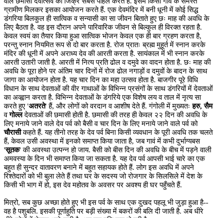
वाले छमासी देवोत्सव का जिक्र सबसे पहिले करते हैं. इसमें किसी गावं के समस्त
ग्रामीण मिलकर इसका आयोजन करते हैं. एक देवमंदिर में बनी धूनी में कोई सिद्ध
डंगरिया बिलकुल ही सात्विक व सन्यासी का सा जीवन बिताते हुए छः माह की अवधि के
लिए बैठता है. वह इस दौरान अपने पारिवारिक जीवन से बिल्कुल ही विरक्त रहता है.
केवल स्वयं का तैयार किया हुआ सात्विक भोजन केवल एक ही बार ग्रहण करता है,
परन्तु स्नान नियमित रूप से दो बार करता है. रोज प्रातः ब्रह्म मुहूर्त में स्नान करके
मंदिर की धूनी में अपने अराध्य देव की आरती करता है. सायंकाल में भी स्नान करके
आरती उतारी जाती है. आरती में नित्य प्रति ढोल व दमुवे का वादन होता है. छः माह की
अवधि के पूरा होने पर अंतिम चार दिनों में रोज ढोल नगाड़ों व दमुवों के बादन के साथ
जागा का आयोजन होता है. यह चार दिन का महा उत्सव होता है. बाजगीर पूरे विधि
विधान के साथ देवताओं की वीर गाथाओं के विभिन्न प्रसंगों के साथ डंगरियों में देवताओं
का अव्ह्वान करता है. विभिन्न देवताओं के डंगरिये एक विशेष लय व ताल में नृत्य सा
करते हुए '
अतरते
' हैं, और लोगों को वरदान व आशीष देते हैं. गंगोली में मुख्यतः
हरु, सैम
व
गोल्ल
देवताओं की छमासी होती है. छमासी की तरह ही केवल २२ दिन की अवधि के
लिए मनाये जाने वाले देव पर्व को बैसी व चार दिन के लिए मनाये जाने वाले पर्व को
चौरासी
कहते हैं. यह तीनो तरह के देव पर्व बिना किसी व्यवधान के पूरी अवधि तक चलते
हैं, केवल उसी अवस्था में इनको समाप्त किया जाता है, जब गावं में कभी दुर्भाग्यबस
'
सूतक
' की अवस्था उत्पन्न हो जाय. बैसी को बीस दिन की अवधि के बीच में पड़ने वाली
अमवस्या के दिन भी समाप्त किया जा सकता है. यह देव पर्व आपसी भाई चारे का एक
बहुत ही सुन्दर वातावरण बनाने में बहुत सहायक होते हैं. लोग इस अवधि में अपने
रिश्तेदारों को भी बुला लेते हैं तथा घर के सदस्य जो रोजगार के सिलसिले में देश के
किसी भी भाग में हो, इस देव महोतव के अवसर पर अवश्य ही घर पहुँचते हैं.
मित्रो, सब कुछ अच्छा होते हुए भी इस पर्व के साथ एक दुखद पहलू भी जुड़ा हुआ है--
वह है पशुबलि. इसकी पूर्णाहुति पर बड़ी संख्या में बकरों की बलि दी जाती है. अब धीरे