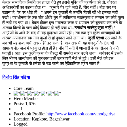
बेहतर सामाजिक स्थिति का हवाला देते हुए इससे मुक्ति की प्रार्थना की तो, गोरखा
अधिकारीयों का कहना होता था --''तुम्हारे पैर पूजे जाते हैं, सिर नहीं। बोझ सर पर
उठाना है, पैर पर थोड़े ही ।'' अपने इन कुतर्कों से उन्होंने किसी की भी इज्जत नहीं
रखी। पराधीनता के उस घोर अँधेरे युग में व्यक्तिगत स्वतंत्रता व सम्मान का कोई मूल्य
ही नहीं रह गया था। बेवश होकर इस भयानक कष्ट व अपमान को चुपचाप सह लेने के
अलावा किसी के पास कोई विकल्प ही नहीं बचा था--'
पराधीन सपनेहु सुख नाहीं
।'
अंग्रेजों के आने के बाद भी यह कुप्रथा जारी रही। तब तक इन मुफ्त भारवाहकों को
अत्यंत अपमानजनक नाम कुली से ही पुकारा जाने लगा था।
कुली प्रथा
उठ जाने के
बाद भी यह शब्द अभी तक नहीं उठ सका है।अब तक भी यह मजदूरों के लिए भी
सामान्य बोलचाल में प्रयुक्त होता ही है। बीसवीं सदी में आजादी के अन्दोलन ने गति
पकड़ी। अतः इस कुली प्रथा के विरुद्ध भी समवेत स्वर उठने लगा। बागेश्वर में इसके
लिए भीषण आन्दोलन की शुरुआत इसी उत्तरायणी मेले से हुई। इसी मेले को इस
कुप्रथा के कुमाऊँ से हमेशा से उठ जाने का ऐतिहासिक श्रेय जाता है।
विनोद सिंह गढ़िया
Core Team
Hero Member
Posts: 1,676
Facebook Profile:
http://www.facebook.com/vinodgariya
Location: Kapkote, Bageshwar
Logged