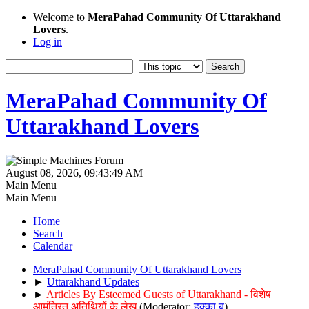
Welcome to
MeraPahad Community Of Uttarakhand
Lovers
.
Log in
MeraPahad Community Of
Uttarakhand Lovers
August 08, 2026, 09:43:49 AM
Main Menu
Main Menu
Home
Search
Calendar
MeraPahad Community Of Uttarakhand Lovers
►
Uttarakhand Updates
►
Articles By Esteemed Guests of Uttarakhand - विशेष
आमंत्रित अतिथियों के लेख
(Moderator:
हुक्का बू
)