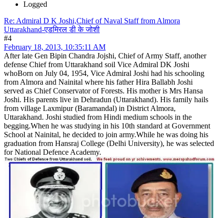
Logged
Re: Admiral D K Joshi,Chief of Naval Staff from Almora
Uttarakhand-एडमिरल डी के जोशी
#4
February 18, 2013, 10:35:11 AM
After late Gen Bipin Chandra Jojshi, Chief of Army Staff, another
defense Chief from Uttarakhand soil Vice Admiral DK Joshi
whoBorn on July 04, 1954, Vice Admiral Joshi had his schooling
from Almora and Nainital where his father Hira Ballabh Joshi
served as Chief Conservator of Forests. His mother is Mrs Hansa
Joshi. His parents live in Dehradun (Uttarakhand). His family hails
from village Laxmipur (Baramandal) in District Almora,
Uttarakhand. Joshi studied from Hindi medium schools in the
begging.When he was studying in his 10th standard at Government
School at Nainital, he decided to join army.While he was doing his
graduation from Hansraj College (Delhi University), he was selected
for National Defence Academy.