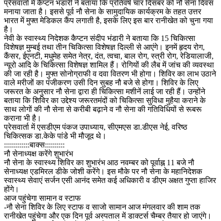
प्रेसवार्ता में कैप्टन भंडारी ने बताया कि प्रतिवर्ष चार दिसंबर को नौ सेना दिवस
मनाया जाता है। इससे पूर्व नौ सेना के सामुदायिक कार्यक्रम के तहत उत्तर
भारत में मुफ्त मेडिकल कैंप लगाती है, इसके लिए इस बार रानीखेत को चुना गया
है।
नेवी के स्वास्थ्य निदेशक कैप्टन संदीप भंडारी ने बताया कि 15 चिकित्सा
विशेषज्ञ मुम्बई तथा तीन चिकित्सा विशेषज्ञ दिल्ली से आएंगे। इनमें हृदय रोग,
कैंसर, ईएनटी, मधुमेह समेत नेत्र, दंत, त्वचा, बाल रोग, स्त्री रोग, रेडियालाजी,
न्यूरो आदि के चिकित्सा विशेषज्ञ शामिल हैं। रोगियों की लैब में जांच की व्यवस्था
की जा रही है। मुफ्त सोनोग्राफी व दवा वितरण भी होगा। शिविर का लाभ उठाने
वाले मरीजों का पंजीकरण उसी दिन सुबह नौ बजे से होगा। शिविर के लिए
जरूरत के अनुसार नौ सेना द्वारा ही चिकित्सा मशीनें लाई जा रही हैं। उन्होंने
बताया कि शिविर का उद्देश्य जरूरतमंदों को चिकित्सा सुविधा मुहैया कराने के
साथ लोगों की नौ सेना से करीबी बढ़ाने व नौ सेना की गतिविधियों से रूबरू
कराना भी है।
प्रेसवार्ता में एसडीएम पंकज उपाध्याय, सीएमएस डा.डीएस नेई, वरिष्ठ
चिकित्सक डा.केके पांडे भी मौजूद थे।
:::::::::::::बाक्स::::::::::
नौ सेनाध्यक्ष करेंगे शुभारंभ
नौ सेना के स्वास्थ्य शिविर का शुभारंभ आठ नवम्बर को पूर्वाह्न 11 बजे नौ
सेनाध्यक्ष एडमिरल डीके जोशी करेंगे। इस मौके पर नौ सेना के महानिदेशक
स्वास्थ्य सेवाएं सर्जन एसी आनंद समेत कई अधिकारी व डीएम अक्षत गुप्ता हाजिर
होंगे।
आज पहुंचेगा सामान व स्टाफ
-नौ सेना शिविर के लिए स्टाफ व साजो सामान आज मंगलवार की शाम तक
रानीखेत पहुंचेगा और एक दिन पूर्व अस्पताल में डाक्टर्स चैम्बर तैयार हो जाएंगे।