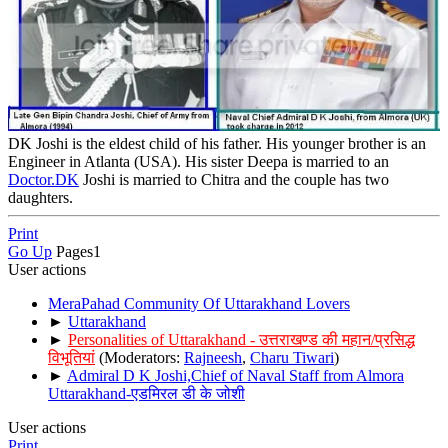
DK Joshi is the eldest child of his father. His younger brother is an
Engineer in Atlanta (USA). His sister Deepa is married to an
Doctor.DK
Joshi is married to Chitra and the couple has two
daughters.
Print
Go Up
Pages
1
User actions
MeraPahad Community Of Uttarakhand Lovers
►
Uttarakhand
►
Personalities of Uttarakhand - उत्तराखण्ड की महान/प्रसिद्ध
विभूतियां
(Moderators:
Rajneesh
,
Charu Tiwari
)
►
Admiral D K Joshi,Chief of Naval Staff from Almora
Uttarakhand-एडमिरल डी के जोशी
User actions
Print