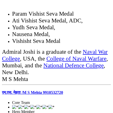
Param Vishist Seva Medal
Ati Vishist Seva Medal, ADC,
Yudh Seva Medal,
Nausena Medal,
Vishisht Seva Medal
Admiral Joshi is a graduate of the
Naval War
College
, USA, the
College of Naval Warfare
,
Mumbai, and the
National Defence College
,
New Delhi.
M S Mehta
एम.एस. मेहता /M S Mehta 9910532720
Core Team
Hero Member