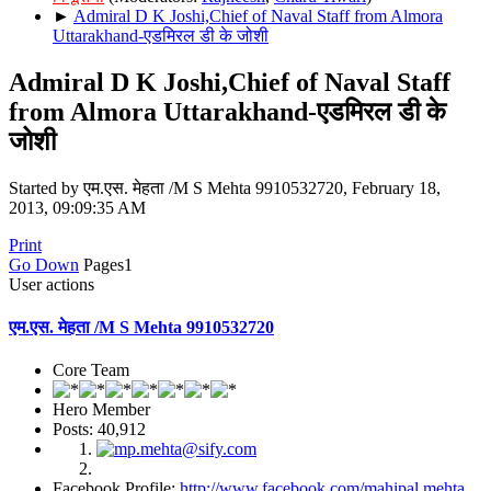
►
Admiral D K Joshi,Chief of Naval Staff from Almora
Uttarakhand-एडमिरल डी के जोशी
Admiral D K Joshi,Chief of Naval Staff
from Almora Uttarakhand-एडमिरल डी के
जोशी
Started by एम.एस. मेहता /M S Mehta 9910532720, February 18,
2013, 09:09:35 AM
Print
Go Down
Pages
1
User actions
एम.एस. मेहता /M S Mehta 9910532720
Core Team
Hero Member
Posts: 40,912
Facebook Profile:
http://www.facebook.com/mahipal.mehta