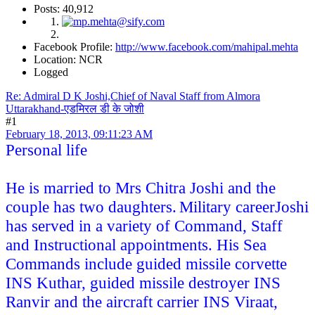
Posts: 40,912
Facebook Profile:
http://www.facebook.com/mahipal.mehta
Location: NCR
Logged
Re: Admiral D K Joshi,Chief of Naval Staff from Almora
Uttarakhand-एडमिरल डी के जोशी
#1
February 18, 2013, 09:11:23 AM
Personal life
He is married to Mrs Chitra Joshi and the
couple has two daughters.
Military career
Joshi
has served in a variety of Command, Staff
and Instructional appointments. His Sea
Commands include guided missile corvette
INS Kuthar, guided missile destroyer INS
Ranvir and the aircraft carrier INS Viraat,