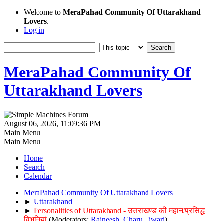
Welcome to
MeraPahad Community Of Uttarakhand
Lovers
.
Log in
MeraPahad Community Of
Uttarakhand Lovers
August 06, 2026, 11:09:36 PM
Main Menu
Main Menu
Home
Search
Calendar
MeraPahad Community Of Uttarakhand Lovers
►
Uttarakhand
►
Personalities of Uttarakhand - उत्तराखण्ड की महान/प्रसिद्ध
विभूतियां
(Moderators:
Rajneesh
,
Charu Tiwari
)