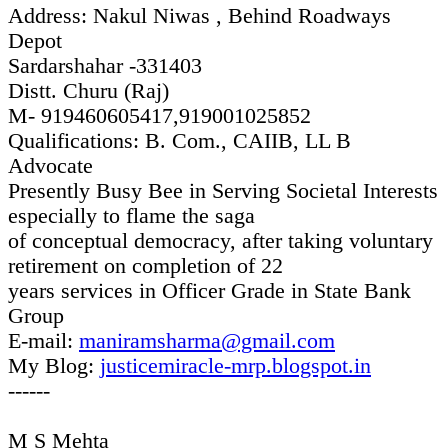
Address: Nakul Niwas , Behind Roadways
Depot
Sardarshahar -331403
Distt. Churu (Raj)
M- 919460605417,919001025852
Qualifications: B. Com., CAIIB, LL B
Advocate
Presently Busy Bee in Serving Societal Interests
especially to flame the saga
of conceptual democracy, after taking voluntary
retirement on completion of 22
years services in Officer Grade in State Bank
Group
E-mail:
maniramsharma@gmail.com
My Blog:
justicemiracle-mrp.blogspot.in
------
M S Mehta