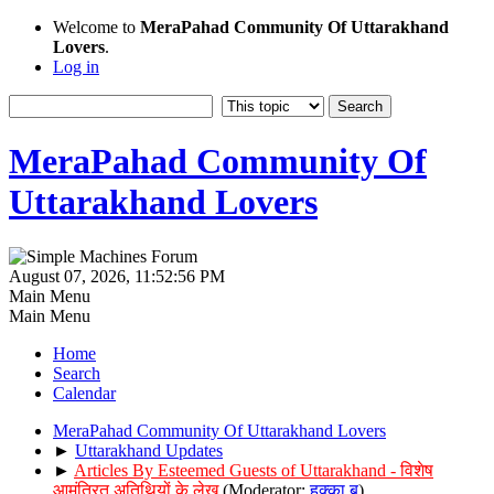
Welcome to
MeraPahad Community Of Uttarakhand
Lovers
.
Log in
MeraPahad Community Of
Uttarakhand Lovers
August 07, 2026, 11:52:56 PM
Main Menu
Main Menu
Home
Search
Calendar
MeraPahad Community Of Uttarakhand Lovers
►
Uttarakhand Updates
►
Articles By Esteemed Guests of Uttarakhand - विशेष
आमंत्रित अतिथियों के लेख
(Moderator:
हुक्का बू
)