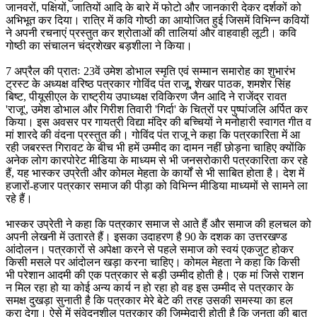
जानवरों, पक्षियों, जातियों आदि के बारे में फोटो और जानकारी देकर दर्शकों को
अभिभूत कर दिया। रात्रि में कवि गोष्ठी का आयोजित हुई जिसमें विभिन्न कवियों
ने अपनी रचनाएं प्रस्तुत कर श्रोताओं की तालियां और वाहवाही लूटी। कवि
गोष्ठी का संचालन चंद्रशेखर बड़शीला ने किया।
7 अप्रैल की प्रातः 23वें उमेश डोभाल स्मृति एवं सम्मान समारोह का शुभारंभ
ट्रस्ट के अध्यक्ष वरिष्ठ पत्रकार गोविंद पंत राजू, शेखर पाठक, शमशेर सिंह
बिष्ट, पीयूसीएल के राष्ट्रीय उपाध्यक्ष रविकिरण जैन आदि ने राजेंद्र रावत
'राजू', उमेश डोभाल और गिरीश तिवारी 'गिर्दा' के चित्रों पर पुष्पांजलि अर्पित कर
किया। इस अवसर पर गायत्री विद्या मंदिर की बच्चियों ने मनोहारी स्वागत गीत व
मां शारदे की वंदना प्रस्तुत की। गोविंद पंत राजू ने कहा कि पत्रकारिता में आ
रही जबरस्त गिरावट के बीच भी हमें उम्मीद का दामन नहीं छोड़ना चाहिए क्योंकि
अनेक लोग कारपोरेट मीडिया के माध्यम से भी जनसरोकारी पत्रकारिता कर रहे
हैं, यह भास्कर उप्रेती और कोमल मेहता के कार्यों से भी साबित होता है। देश में
हजारों-हजार पत्रकार समाज की पीड़ा को विभिन्न मीडिया माध्यमों से सामने ला
रहे हैं।
भास्कर उप्रेती ने कहा कि पत्रकार समाज से आते हैं और समाज की हलचल को
अपनी लेखनी में उतारते हैं। इसका उदाहरण है 90 के दशक का उत्तरखण्ड
आंदोलन। पत्रकारों से अपेक्षा करने से पहले समाज को स्वयं एकजुट होकर
किसी मसले पर आंदोलन खड़ा करना चाहिए। कोमल मेहता ने कहा कि किसी
भी परेशान आदमी की एक पत्रकार से बड़ी उम्मीद होती है। एक मां जिसे राशन
न मिल रहा हो या कोई अन्य कार्य न हो रहा हो वह इस उम्मीद से पत्रकार के
समक्ष दुखड़ा सुनाती है कि पत्रकार मेरे बेटे की तरह उसकी समस्या का हल
करा देगा। ऐसे में संवेदनशील पत्रकार की जिम्मेदारी होती है कि जनता की बात