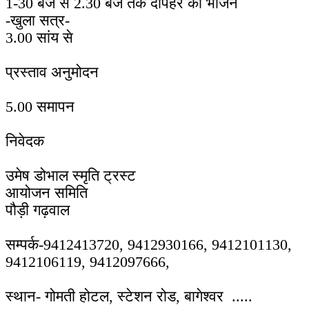
1-30 बजे से 2.30 बजे तक दोपहर का भोजन
-खुला सत्र-
3.00 सांय से
प्रस्ताव अनुमोदन
5.00 समापन
निवेदक
उमेष डोभाल स्मृति ट्रस्ट
आयोजन समिति
पौड़ी गढ़वाल
सम्पर्क-9412413720, 9412930166, 9412101130,
9412106119, 9412097666,
स्थान- गोमती होटल, स्टेशन रोड, बागेश्वर .....