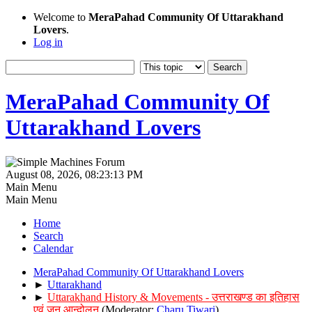
Welcome to
MeraPahad Community Of Uttarakhand
Lovers
.
Log in
MeraPahad Community Of
Uttarakhand Lovers
August 08, 2026, 08:23:13 PM
Main Menu
Main Menu
Home
Search
Calendar
MeraPahad Community Of Uttarakhand Lovers
►
Uttarakhand
►
Uttarakhand History & Movements - उत्तराखण्ड का इतिहास
एवं जन आन्दोलन
(Moderator:
Charu Tiwari
)