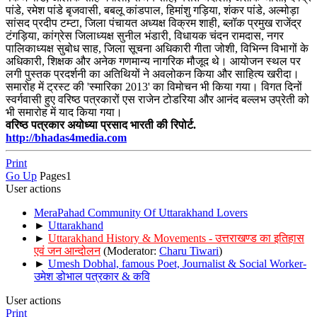
पांडे, रमेश पांडे बृजवासी, बबलू कांडपाल, हिमांशु गड़िया, शंकर पांडे, अल्मोड़ा
सांसद प्रदीप टम्टा, जिला पंचायत अध्यक्ष विक्रम शाही, ब्लॉक प्रमुख राजेंद्र
टंगड़िया, कांग्रेस जिलाध्यक्ष सुनील भंडारी, विधायक चंदन रामदास, नगर
पालिकाध्यक्ष सुबोध साह, जिला सूचना अधिकारी गीता जोशी, विभिन्न विभागों के
अधिकारी, शिक्षक और अनेक गणमान्य नागरिक मौजूद थे। आयोजन स्थल पर
लगी पुस्तक प्रदर्शनी का अतिथियों ने अवलोकन किया और साहित्य खरीदा।
समारोह में ट्रस्ट की 'स्मारिका 2013' का विमोचन भी किया गया। विगत दिनों
स्वर्गवासी हुए वरिष्ठ पत्रकारों एस राजेन टोडरिया और आनंद बल्लभ उप्रेती को
भी समारोह में याद किया गया।
वरिष्‍ठ पत्रकार अयोध्‍या प्रसाद भारती की रिपोर्ट.
http://bhadas4media.com
Print
Go Up
Pages
1
User actions
MeraPahad Community Of Uttarakhand Lovers
►
Uttarakhand
►
Uttarakhand History & Movements - उत्तराखण्ड का इतिहास
एवं जन आन्दोलन
(Moderator:
Charu Tiwari
)
►
Umesh Dobhal, famous Poet, Journalist & Social Worker-
उमेश डोभाल पत्रकार & कवि
User actions
Print