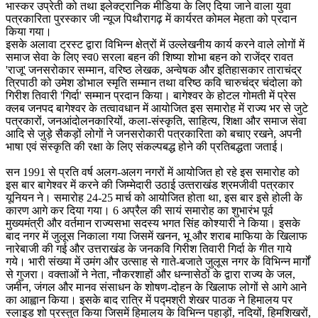
भास्कर उप्रेती को तथा इलेक्ट्रानिक मीडिया के लिए दिया जाने वाला युवा
पत्रकारिता पुरस्कार जी न्यूज पिथौरागढ़ में कार्यरत कोमल मेहता को प्रदान
किया गया।
इसके अलावा ट्रस्ट द्वारा विभिन्न क्षेत्रों में उल्लेखनीय कार्य करने वाले लोगों में
समाज सेवा के लिए स्व0 सरला बहन की शिष्या शोभा बहन को राजेंद्र रावत
'राजू' जनसरोकार सम्मान, वरिष्ठ लेखक, अन्वेषक और इतिहासकार ताराचंद्र
त्रिपाठी को उमेश डोभाल स्मृति सम्मान तथा वरिष्ठ कवि चारुचंद्र चंदोला को
गिरीश तिवारी 'गिर्दा' सम्मान प्रदान किया। बागेश्वर के होटल गोमती में प्रेस
क्लब जनपद बागेश्वर के तत्वावधान में आयोजित इस समारोह में राज्य भर से जुटे
पत्रकारों, जनआंदोलनकारियों, कला-संस्कृति, साहित्य, शिक्षा और समाज सेवा
आदि से जुड़े सैकड़ों लोगों ने जनसरोकारी पत्रकारिता को बचाए रखने, अपनी
भाषा एवं संस्कृति की रक्षा के लिए संकल्पबद्ध होने की प्रतिबद्धता जताई।
सन 1991 से प्रति वर्ष अलग-अलग नगरों में आयोजित हो रहे इस समारोह को
इस बार बागेश्वर में करने की जिम्मेदारी उठाई उत्‍तराखंड श्रमजीवी पत्रकार
यूनियन ने। समारोह 24-25 मार्च को आयोजित होता था, इस बार इसे होली के
कारण आगे कर दिया गया। 6 अप्रैल की सायं समारोह का शुभारंभ पूर्व
मुख्यमंत्री और वर्तमान राज्यसभा सदस्य भगत सिंह कोश्यारी ने किया। इसके
बाद नगर में जुलूस निकाला गया जिसमें खनन, भू और शराब माफिया के खिलाफ
नारेबाजी की गई और उत्तराखंड के जनकवि गिरीश तिवारी गिर्दा के गीत गाये
गये। भारी संख्या में उमंग और उत्साह से गाते-बजाते जुलूस नगर के विभिन्न मार्गों
से गुजरा। वक्ताओं ने नेता, नौकरशाहों और धन्नासेठों के द्वारा राज्य के जल,
जमीन, जंगल और मानव संसाधन के शोषण-दोहन के खिलाफ लोगों से आगे आने
का आह्वान किया। इसके बाद रात्रि में पद्मश्री शेखर पाठक ने हिमालय पर
स्लाइड शो प्रस्तुत किया जिसमें हिमालय के विभिन्न पहाड़ों, नदियों, हिमशिखरों,