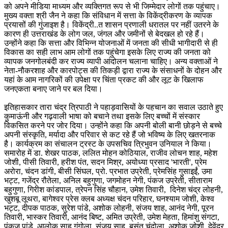
को अपने मीडिया माध्यम और व्यक्तिगत रूप से भी जिम्मेदार लोगों तक पहुंचाए।
मुख्य वक्ता श्री जैन ने कहा कि संविधान में सत्ता के विकेंद्रीकरण के व्यापक
प्रयासों की गुंजाइश है। विकेंद्री..त शासन प्रणाली धरातल पर नहीं उतरने के
कारण ही उत्तराखंड के लोग जल, जंगल और जमीनों से बेदखल हो रहे हैं।
उन्होंने कहा कि सत्ता और विभिन्न योजनाओं में जनता की सीधी भागीदारी से ही
विकास का सही लाभ आम लोगों तक पहुंचेगा इसके लिए राज्य की जनता को
व्यापक जनगोलबंदी कर राज्य व्यापी आंदोलन चलाना चाहिए। अन्य वक्ताओं ने
नेता-नौकरशाह और कारपोट्स की तिकड़ी द्वारा राज्य के संसाधनों के दोहन और
यहां के आम नागरिकों की उपेक्षा पर चिंता प्रकट की और लूट के खिलाफ
जनएकता बनाए जाने पर बल दिया।
इतिहासकार तारा चंद्र त्रिपाठी ने पहाड़वासियों के पहचान का सवाल उठाते हुए
कुमाऊंनी और गढ़वाली भाषा को बचाने तथा इसके लिए बच्चों में संस्कार
विकसित करने पर जोर दिया। उन्होंने कहा कि अपनी बोली बानी छोड़ने से बच्चे
अपनी संस्कृति, मर्यादा और परिवार से कट रहे हैं जो भविष्य के लिए खतरनाक
है। कार्यक्रम का संचालन ट्रस्ट के उपसचिव त्रिभुवन उनियाल ने किया।
समारोह में डा. शेखर पाठक, ललित मोहन कोठियाल, राजीव लोचन शाह, महेश
जोशी, पीसी तिवारी, हरीश पंत, सदन मिश्र, अयोध्या प्रसाद 'भारती', प्रेम
अरोरा, चंदन डांगी, बीसी सिंघल, प्रो. प्रभात उप्रेती, प्रेमसिंह गुसाइईं, उमा
भट्ट, गजेंद्र रौतेला, अनिल बहुगुणा, जगमोहन नेगी, पंकज उप्रेती, सीताराम
बहुगुणा, गिरीश कांडपाल, त्रेपन सिंह चौहान, उमेश तिवारी, दिनेश चंद्र लोहनी,
खुशबू लूथरा, बागेश्वर प्रेस क्लब अध्यक्ष चंदन परिहार, घनश्याम जोशी, केश्व
भट्ट, दीपक पाठक, सुरेश पांडे, अशोक लोहनी, संजय शाह, आनंद नेगी, पूरन
तिवारी, भास्कर तिवारी, आनंद बिष्ट, अमित उप्रेती, उमेश मेहता, हिमांशु संगटा,
पंकज पांडे, आलोक साह गंगोला, संजय साह, बसंत चंदोला, अशोक जोशी, देवेंद्र