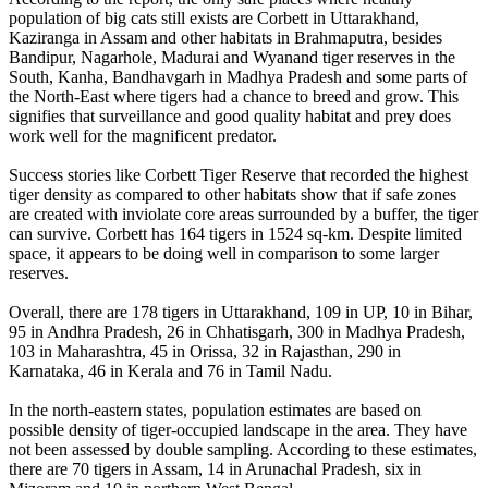
population of big cats still exists are Corbett in Uttarakhand,
Kaziranga in Assam and other habitats in Brahmaputra, besides
Bandipur, Nagarhole, Madurai and Wyanand tiger reserves in the
South, Kanha, Bandhavgarh in Madhya Pradesh and some parts of
the North-East where tigers had a chance to breed and grow. This
signifies that surveillance and good quality habitat and prey does
work well for the magnificent predator.
Success stories like Corbett Tiger Reserve that recorded the highest
tiger density as compared to other habitats show that if safe zones
are created with inviolate core areas surrounded by a buffer, the tiger
can survive. Corbett has 164 tigers in 1524 sq-km. Despite limited
space, it appears to be doing well in comparison to some larger
reserves.
Overall, there are 178 tigers in Uttarakhand, 109 in UP, 10 in Bihar,
95 in Andhra Pradesh, 26 in Chhatisgarh, 300 in Madhya Pradesh,
103 in Maharashtra, 45 in Orissa, 32 in Rajasthan, 290 in
Karnataka, 46 in Kerala and 76 in Tamil Nadu.
In the north-eastern states, population estimates are based on
possible density of tiger-occupied landscape in the area. They have
not been assessed by double sampling. According to these estimates,
there are 70 tigers in Assam, 14 in Arunachal Pradesh, six in