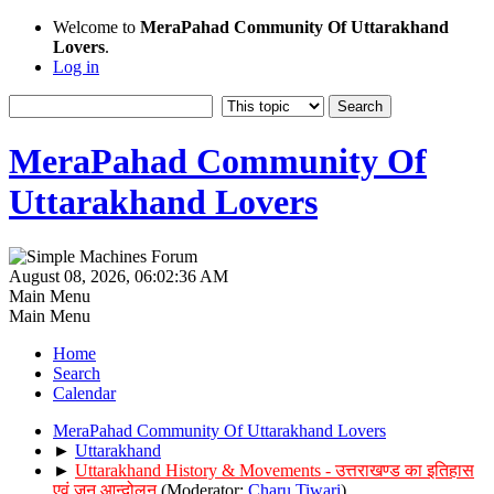
Welcome to
MeraPahad Community Of Uttarakhand
Lovers
.
Log in
MeraPahad Community Of
Uttarakhand Lovers
August 08, 2026, 06:02:36 AM
Main Menu
Main Menu
Home
Search
Calendar
MeraPahad Community Of Uttarakhand Lovers
►
Uttarakhand
►
Uttarakhand History & Movements - उत्तराखण्ड का इतिहास
एवं जन आन्दोलन
(Moderator:
Charu Tiwari
)