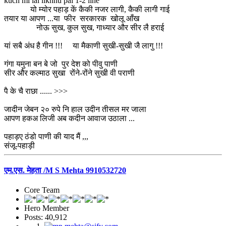
kuch mi lai likhnu pai 1-2 line
यो म्योर पहाड़ कें कैकी नजर लागी, कैकी लागी गाई
तयार या आपण ...या फीर सरकारक खोलू आँख
नोऊ सुख, कुल सुख, गाध्यार और सीर लै हराई
यां सबै अंध है गीन !!! या मैकाणी सुखी-सुखी जै लागु !!!
गंगा यमुना बन बे जो पुर देश को पीवु पाणी
सीर और कल्माठ सुखा रोंने-रोंने सुखी वी पराणी
पै के चै राछा ...... >>>
जादीन जेबन २० रुपे नि हाल उदीन तीसल मर जाला
आपण हकअ लिजी अब कदीन आवाज उठाला ...
पहाड़ए ठंडो पाणी की याद मैं ,,,
संजू-पहाड़ी
एम.एस. मेहता /M S Mehta 9910532720
Core Team
Hero Member
Posts: 40,912