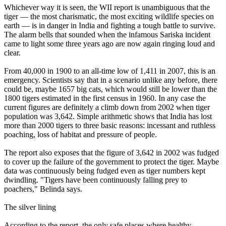
Whichever way it is seen, the WII report is unambiguous that the
tiger — the most charismatic, the most exciting wildlife species on
earth — is in danger in India and fighting a tough battle to survive.
The alarm bells that sounded when the infamous Sariska incident
came to light some three years ago are now again ringing loud and
clear.
From 40,000 in 1900 to an all-time low of 1,411 in 2007, this is an
emergency. Scientists say that in a scenario unlike any before, there
could be, maybe 1657 big cats, which would still be lower than the
1800 tigers estimated in the first census in 1960. In any case the
current figures are definitely a climb down from 2002 when tiger
population was 3,642. Simple arithmetic shows that India has lost
more than 2000 tigers to three basic reasons: incessant and ruthless
poaching, loss of habitat and pressure of people.
The report also exposes that the figure of 3,642 in 2002 was fudged
to cover up the failure of the government to protect the tiger. Maybe
data was continuously being fudged even as tiger numbers kept
dwindling. "Tigers have been continuously falling prey to
poachers," Belinda says.
The silver lining
According to the report, the only safe places where healthy