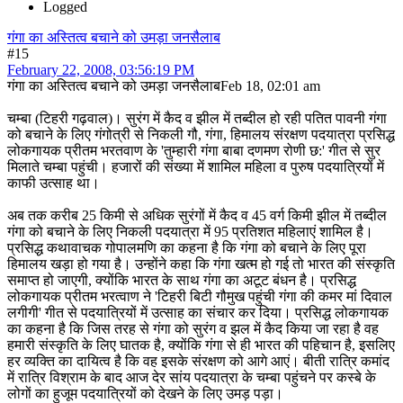
Logged
गंगा का अस्तित्व बचाने को उमड़ा जनसैलाब
#15
February 22, 2008, 03:56:19 PM
गंगा का अस्तित्व बचाने को उमड़ा जनसैलाबFeb 18, 02:01 am
चम्बा (टिहरी गढ़वाल)। सुरंग में कैद व झील में तब्दील हो रही पतित पावनी गंगा
को बचाने के लिए गंगोत्री से निकली गौ, गंगा, हिमालय संरक्षण पदयात्रा प्रसिद्ध
लोकगायक प्रीतम भरतवाण के 'तुम्हारी गंगा बाबा दणमण रोणी छ:' गीत से सुर
मिलाते चम्बा पहुंची। हजारों की संख्या में शामिल महिला व पुरुष पदयात्रियों में
काफी उत्साह था।
अब तक करीब 25 किमी से अधिक सुरंगों में कैद व 45 वर्ग किमी झील में तब्दील
गंगा को बचाने के लिए निकली पदयात्रा में 95 प्रतिशत महिलाएं शामिल है।
प्रसिद्ध कथावाचक गोपालमणि का कहना है कि गंगा को बचाने के लिए पूरा
हिमालय खड़ा हो गया है। उन्होंने कहा कि गंगा खत्म हो गई तो भारत की संस्कृति
समाप्त हो जाएगी, क्योंकि भारत के साथ गंगा का अटूट बंधन है। प्रसिद्ध
लोकगायक प्रीतम भरत्वाण ने 'टिहरी बिटी गौमुख पहुंची गंगा की कमर मां दिवाल
लगीगी' गीत से पदयात्रियों में उत्साह का संचार कर दिया। प्रसिद्ध लोकगायक
का कहना है कि जिस तरह से गंगा को सुरंग व झल में कैद किया जा रहा है वह
हमारी संस्कृति के लिए घातक है, क्योंकि गंगा से ही भारत की पहिचान है, इसलिए
हर व्यक्ति का दायित्व है कि वह इसके संरक्षण को आगे आएं। बीती रात्रि कमांद
में रात्रि विश्राम के बाद आज देर सांय पदयात्रा के चम्बा पहुंचने पर कस्बे के
लोगों का हुजूम पदयात्रियों को देखने के लिए उमड़ पड़ा।