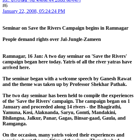
#6
January 22, 2008, 05:24:24 PM
Seminar on Save the Rivers Campaign begins in Ramnagar
People demand rights over Jal-Jungle-Zameen
Ramnagar, 16 Jan: A two day seminar on 'Save the Rivers'
campaign began here today. Yatris of all the river yatras have
arrived here.
The seminar began with a welcome speech by Ganesh Rawat
and the theme was taken up by Professor Shekhar Pathak.
The two day seminar has been held to compile the experiences
of the 'Save the Rivers' campaign. The campaign began on 1
January and proceeded along 14 rivers - the Bhagirathi,
Yamuna, Kosi, Alaknanda, Saryu, Gomti, Mandakini,
Bhilangna, Jalkur, Panar, Gagas, Binsar-gaad, Gaula, and
Ramganga.
On the occasion, many yatris voiced their experiences and