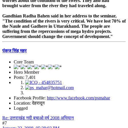
worries about the condition of the rivers. They also had
brought water from the river they had traveled along.
Gandhian Radha Bahen said in her address to the seminar,
"The condition of the rivers is very critical. We have lost 70% of
the Naule and Gadhere in Uttarakhand. The people are
suffering from the repercussions of mega hydro projects.
Government should change the concept of development."
पंकज सिंह महर
Core Team
Hero Member
Posts: 7,401
Facebook Profile:
http://www.facebook.com/psmahar
Location: देहरादून
Logged
Re: उत्तराखंड नदी बचाओ वर्ष 2008 अभियान
#7