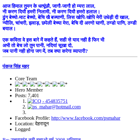
आज हिमाल तुमन के धत्यूंछौ, जागौ-जागौ हो म्यरा लाल,
नी करण दियौ हमरी निलामी, नी करण दियौ हमरो हलाल।
ढुंग बेच्यो-माट बेच्यो, बेचि खै बज्याणी, लिस खोपि-खोपि मेरी उधेड़ी दी खाल,
न्यौलि, चांचरी, झवाड़, छपेली बेच्या मेरा, बेचि दी अरणो घाणी, ठण्डो पाणि, ठण्डी
बयाल।
एक कविता वे इस बारे में कहते हैं, सही से याद नही है फिर भी
अभी तो बेच लो तुम पानी, नदियां सूखा दो,
जब पानी नही होगा जग में, तब क्या करेगा व्यापारी?
पंकज सिंह महर
Core Team
Hero Member
Posts: 7,401
Facebook Profile:
http://www.facebook.com/psmahar
Location: देहरादून
Logged
Re: उत्तराखंड नदी बचाओ वर्ष 2008 अभियान