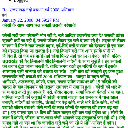
Logged
Re: उत्तराखंड नदी बचाओ वर्ष 2008 अभियान
#4
January 22, 2008, 04:59:27 PM
कोसी के साथ-साथ चल समझी उसकी परेशानी
कोसी नदी क्या परेशानी भोग रही है, उसे आखिर तकलीफ क्या है? उसकी कोख
सूखती क्यों जा रही है, उससे जीवन लेकर हम उसे दे क्या रहे है? उद्गम से लेकर
रामगंगा में मिलने तक उसके बहाव, इर्द-गिर्द बसी सभ्यता को देखकर ही इस बात
को महसूस किया जा सकता है। नदी किनारे बसे गांव अगर इसके पानी से
जीवित है, तो जब यह पानी नहीं रहेगा फिर? यही सवाल न केवल कोसी बल्कि
उत्तराखंड की गैर-हिमालयी और हिमालयी नदियों के साथ जुड़े है। इन सवालों
का जवाब ढूंढा जाना जरूरी है, ताकि समय रहते इन नदियों के रूप में इसके
आसपास बसी सभ्यता को बचाया जा सके। इसी बात को समझते हुए जन्म हुआ
उत्तराखंड नदी बचाओ वर्ष 2008 अभियान का। यात्रा के तहत जमुना,
भागीरथी, अलकनंदा, कोसी, पनार, गगास समेत राज्यभर की 15 नदियों की
यात्रा के बाद मंगलवार को उसका रामनगर में समागम हुआ। कोसी की धार के
साथ बात करते हुए पद्मश्री प्रो. शेखर पाठक, सामाजिक कार्यकर्ता राधा बहन,
पामिला चटर्जी की अगुवाई में कोसी बचाओ यात्रा दल रामनगर में चाल खाल
बनाएंगे, नदियों को बचाएंगे., ऊंचाई पर पेड़ रहेगे, नाले धारे टिके रहेगे., कोसी
बचाओ जीवन बचाओ. जैसे नारों के साथ कोसी के समागम की तरफ बढ़ रहा
था। यह यात्रा दल 15 दिन की पैदल यात्रा पूरी कर यहां पहुंचा था। लोगों के
कान में कोसी, जीवन, चाल-खाल जैसी आवाजों पड़ उत्सुकता जग रही थी। उन्हे
समझ नहीं आ रहा था कि जनगीत गाते चले जा रहे ये लोग आखिर है कौन।