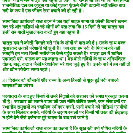
कोसी नदी में जब यात्रा दल पहुंचा तो लोगों को समझ आ रहा था कि यहां किसी
राजनीतिक दल का जुलूस या कोई पुतला फूंकने जैसी कहानी नहीं बल्कि बात
नदी के रूप में एक जीवन रेखा बचाने की हो रही है।
सामाजिक कार्यकर्ता राधा बहन ने जब यहां माइक थामा तो कोसी किनारे खनन
कर रहे और गाड़ियां धो रहे लोगों को पता लगा कि 15 दिनों से यह यात्रा दल
इन्हीं सब बातों मुखालफत करते हुए यहां पहुंचा है।
यात्रा दल ने कोसी किनारे बसे गांव के लोगों से बात की है। उनके साथ वक्त
गुजारकर उनकी परेशानी भी सुनी है। जब तक हम नदी के मिजाज को नहीं
समझेंगे हम भला किसी नतीजे पर कैसे पहुंच सकते है? यात्रा दल में शामिल
पद्मश्री प्रो. पाठक का यह कहना था। वह बोले नदियों के साथ अनियंत्रित
दोहन, बाढ़, कटान जैसी परेशानियां भरे शब्द जुड़े हुए है। इनके बारे में हम नहीं तो
और कौन सोचेगा.समय रहते।
31 दिसंबर को कौसानी और राज्य के अन्य हिस्सों से शुरू हुई नदी बचाओ
यात्राओं का उद्देश्य
पदयात्रा के बाद हुए विमर्श से उभरे बिंदुओं को सरकार को समक्ष प्रस्तुत करना
भी है। सरकार का सामने राज्य की जल नीति घोषित करने, जल संसाधनों पर
स्थानीय समुदायों का स्वामित्व स्वीकार करने, पानी बचाने की नीतियां ग्रामीणों
के साथ मिलकर बनाने, नदियों के उद्गग स्थलों पर किसी भी तरह की छेड़छाड़
न होने देने जैसे दर्जनभर मुद्दे यात्रा के बाद रखे जाने है।
सामाजिक कार्यकर्ता राधा बहन का कहना है कि सूख रही वर्षा पोषित नदियों के