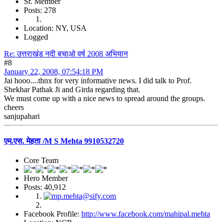
Sr. Member
Posts: 278
Location: NY, USA
Logged
Re: उत्तराखंड नदी बचाओ वर्ष 2008 अभियान
#8
January 22, 2008, 07:54:18 PM
Jai hooo....thnx for very informative news. I did talk to Prof.
Shekhar Pathak Ji and Girda regarding that.
We must come up with a nice news to spread around the groups.
cheers
sanjupahari
एम.एस. मेहता /M S Mehta 9910532720
Core Team
Hero Member
Posts: 40,912
Facebook Profile:
http://www.facebook.com/mahipal.mehta