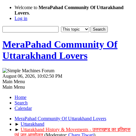
Welcome to
MeraPahad Community Of Uttarakhand
Lovers
.
Log in
MeraPahad Community Of
Uttarakhand Lovers
August 06, 2026, 10:02:50 PM
Main Menu
Main Menu
Home
Search
Calendar
MeraPahad Community Of Uttarakhand Lovers
►
Uttarakhand
►
Uttarakhand History & Movements - उत्तराखण्ड का इतिहास
एवं जन आन्दोलन
(Moderator:
Charu Tiwari
)