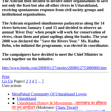
The Ashram then decided to involve other organisations to save
not only the Kosi but also all other rivers in Uttarakhand,
receiving spontaneous response from civil society groups and
institutional organisations.
The Ashram organised simultaneous padayatras along the 14
rivers between January 1 and 15 and decided to observe an
annual 'River Day' when people will work for conservation of
rivers, clean them and plant saplings along the banks. The year
2008 was declared the "Save the Rivers Year." Ms. Radha
Behn, who initiated the programme, was elected its coordinator.
The campaigners have decided to meet the Chief Minister to
work together on the initiative.
http://www.hindu.com/2008/01/27/stories/2008012753880800.htm
Print
Go Up
Pages
1
2
3
4
5
...
7
User actions
MeraPahad Community Of Uttarakhand Lovers
►
Uttarakhand
►
Uttarakhand History & Movements - उत्तराखण्ड का इतिहास
एवं जन आन्दोलन
(Moderator:
Charu Tiwari
)