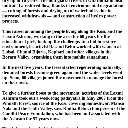
dry up in 10 years. The non-glacial rivers in Uttarakhand also
indicated a reduced flow, thanks to environmental degradation
— cutting of forests and drying up of waterbodies due to
increased withdrawals — and construction of hydro power
projects.
This raised an among the people living along the Kosi, and the
Laxmi Ashram, working in the area for 60 years for the
education of girls, took up the challenge. In a bid to restore
environment, its activist Basanti Behn worked with women at
Luisal, Channi Bijoria, Kaphari and other villages in the
Borara Valley, organising them into mahila sangathans.
In the next five years, the trees started regenerating naturally,
denuded forests became green again and the water levels went
up. Soon, 60 villages joined the movement to manage the forest
on their own.
To give a further boost to the movement, activists of the Laxmi
Ashram took out a week-long padayatra in May 2007 from the
Pinnath forest, source of the Kosi, covering Someshwar, Mansa
Nala and the Lodh Valley, says Radha Behn, chairperson of the
Gandhi Peace Foundation, who has been and associated with
the Ashram for 57 years now.