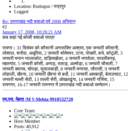
Location: Rudrapur / रुद्रपुर
Logged
Re: उत्तराखंड नदी बचाओ वर्ष 2008 अभियान
#2
January 17, 2008, 10:26:21 AM
कब कहां गई कोसी बचाओ यात्रा
रामगर। 31 दिसंबर को कौसानी अनासक्ति आश्रम, एक जनवरी कौसानी,
ल्वेशाल, चनौदा, अधूरिया, 2 जनवरी सोमेश्वर, टाना, पोखरी, बजे, कोटूली, 3
जनवरी मनान ग्वालाकोट, दाड़िमखोला, 4 जनवरी भगतोला, पातलीबगड़,
महतगांव, 5 जनवरी कोसी, अनाड़, तलाड़, अल्मोड़ा, 6 जनवरी चौसली, 7
जनवरी क्वारब, चोपड़ा, सुयालबाड़ी, 8 जनवरी मनरसा, जौरासी, 9 जनवरी
लोहाली, खैरना, 10 जनवरी खैरना से बर्धो, 11 जनवरी आमबाड़ी, बेतालघाट, 12
जनवरी मल्ली सेठी, 13 तल्ली सेरी, ओखलढूंगा, 14 जनवरी गर्जिया, 15
रामनगर, 16-17 जनवरी रामनगर में उत्तराखंड नदी बचाओ सम्मेलन।
एम.एस. मेहता /M S Mehta 9910532720
Core Team
Hero Member
Posts: 40,912