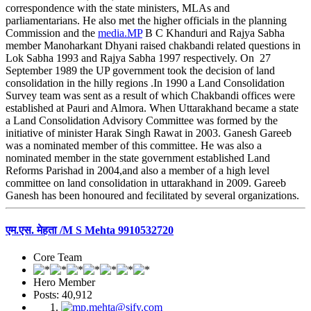
correspondence with the state ministers, MLAs and
parliamentarians. He also met the higher officials in the planning
Commission and the
media.MP
B C Khanduri and Rajya Sabha
member Manoharkant Dhyani raised chakbandi related questions in
Lok Sabha 1993 and Rajya Sabha 1997 respectively. On 27
September 1989 the UP government took the decision of land
consolidation in the hilly regions .In 1990 a Land Consolidation
Survey team was sent as a result of which Chakbandi offices were
established at Pauri and Almora. When Uttarakhand became a state
a Land Consolidation Advisory Committee was formed by the
initiative of minister Harak Singh Rawat in 2003. Ganesh Gareeb
was a nominated member of this committee. He was also a
nominated member in the state government established Land
Reforms Parishad in 2004,and also a member of a high level
committee on land consolidation in uttarakhand in 2009. Gareeb
Ganesh has been honoured and fecilitated by several organizations.
एम.एस. मेहता /M S Mehta 9910532720
Core Team
Hero Member
Posts: 40,912