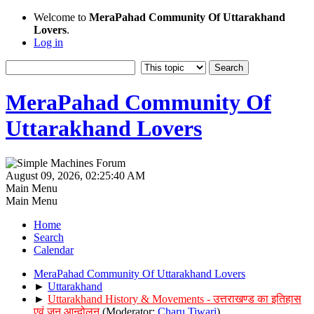
Welcome to
MeraPahad Community Of Uttarakhand
Lovers
.
Log in
MeraPahad Community Of
Uttarakhand Lovers
August 09, 2026, 02:25:40 AM
Main Menu
Main Menu
Home
Search
Calendar
MeraPahad Community Of Uttarakhand Lovers
►
Uttarakhand
►
Uttarakhand History & Movements - उत्तराखण्ड का इतिहास
एवं जन आन्दोलन
(Moderator:
Charu Tiwari
)