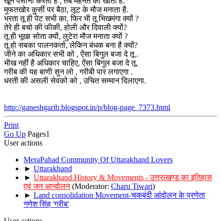
खून पसीना करता है , तब मेहनत की खाता है.
मुफतखोर कुर्सी पर बैठा, लूट के मौज मनाता है.
भरता तू ही पेट सभी का, फिर भी तू भिखमंगा क्यों ?
तेरे ही बचो की फीकी, होली और दिवाली क्यों?
तू ही भूखा सोता क्यों, लुटेरा मौज मनाता क्यों ?
तू हो सबका पालनकर्ता, लेकिन बंधक बना है क्यों?
जीने का अधिकार सभी को , ऐंसा बिगुल बजा दे तू .
भीख नहीं है अधिकार चाहिए, ऐंसा बिगुल बजा दे तू.
गरीब की यह बाणी सुन लो , गरीबी पार लगाएगा .
धरती की असली सेवको को , उचित सम्मान दिलाएगा.
http://ganeshgarib.blogspot.in/p/blog-page_7373.html
Print
Go Up
Pages
1
User actions
MeraPahad Community Of Uttarakhand Lovers
►
Uttarakhand
►
Uttarakhand History & Movements - उत्तराखण्ड का इतिहास
एवं जन आन्दोलन
(Moderator:
Charu Tiwari
)
►
Land consolidation Movement-चकबंदी आंदोलन के प्रणेता
गणेश सिंह 'गरीब'
User actions