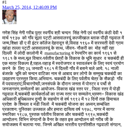
#1
March 25, 2014, 12:46:09 PM
गणेश सिंह नेगी गरीब पुत्र स्वर्गीय श्री चन्दन सिंह नेगी एवं स्वर्गीय कंठी देवी १
मार्च १९३७ को गाँव सूला पट्टी आसवालस्यूं कल्जीखाल ब्लाक पौड़ी गढ़वाल में
जन्म,शिक्षा डी ए वी इंटर कॉलेज देहरादून से,विवाह १९६० में सरस्वती देवी ग्राम
खांडा तल्ला पट्टी आसवालस्यूं के साथ, जीवन- नौकरी का मोह नहीं रहा
दिल्ली में लोदी कालोनी में manufacturing व रेपयरिंग का कार्य १९६१ से
१९८१ के मध्य,मूल विचार-पर्वतीय छेत्रों के विकास के भूमि सुधार व चकबंदी ही
एक मात्र विकल्प है,पहल-पहाड़ में स्वरोजगार व स्वावलंबन के लिए स्वयं प्रयोग
करने के लिए २६ जनवरी १९८१ में दिल्ली गाँव में बसने चले आये. १८ नाली
बंजरके भूमि को चन्दन वाटिका नाम से आबाद कर लोगो के सम्मुख चकबंदी का
उदहारण प्रस्तुत किया.अभियान- चकबंदी के लिए पर्वतीय चेत्र के सैकड़ो गाँव
में पदयात्राएं,विचारगोष्ठी,जनसंपर्क के दौरान जनता में पोस्टर व पर्चो से
जनजागरण,सम्मेलनों का आयोजन- विकास खंड स्तर पर , जिला स्तर में पोड़ी
गढ़वाल में,चकबंदी कार्यकर्ताओं का राज्य स्तर पर सम्मलेन,भ्रमण= विकास खंड
अधिकारी बुधिबल्लभ दुन्दी के सहयोग से वर्ष १९९२ में १२ दिनों तक हिमाचल
प्रदेश के शिमला व मंडी जिलो में चकबंदी योजना का अध्यन,सम्बंधित
प्रकाशन: पुस्तिका उज्जवल और हमारा दायित्व वर्ष १९७८, गागर में सागर
स्मारिका १९८७, पुस्तक पर्वतीय विकास और चकबंदी १९९०,चकबंदी
आन्दोलन: विभिन संगठनों के वैनर के तहत इस आन्दोलन को गरीब जी के
सयोजक्त्व में चलाया गया. जिनमे अखिल भारतीय प्रगतिशील गढ़वाली संगठन,