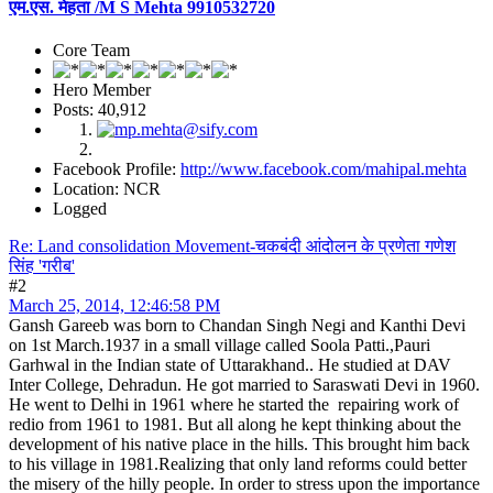
एम.एस. मेहता /M S Mehta 9910532720
Core Team
Hero Member
Posts: 40,912
Facebook Profile:
http://www.facebook.com/mahipal.mehta
Location: NCR
Logged
Re: Land consolidation Movement-चकबंदी आंदोलन के प्रणेता गणेश
सिंह 'गरीब'
#2
March 25, 2014, 12:46:58 PM
Gansh Gareeb was born to Chandan Singh Negi and Kanthi Devi
on 1st March.1937 in a small village called Soola Patti.,Pauri
Garhwal in the Indian state of Uttarakhand.. He studied at DAV
Inter College, Dehradun. He got married to Saraswati Devi in 1960.
He went to Delhi in 1961 where he started the repairing work of
redio from 1961 to 1981. But all along he kept thinking about the
development of his native place in the hills. This brought him back
to his village in 1981.Realizing that only land reforms could better
the misery of the hilly people. In order to stress upon the importance