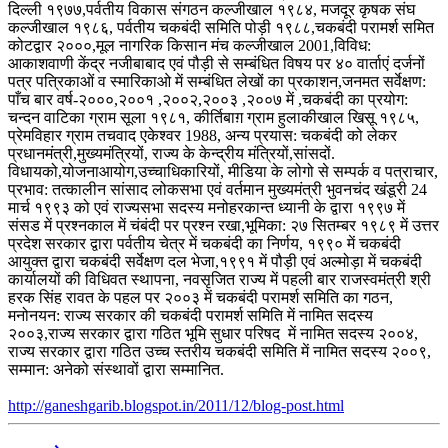
दिल्ली १९७७,पर्वतीय विकास संगठन कल्जीखाल १९८४, मजदूर कृषक संघ
कल्जीखाल १९८६, पर्वतीय चकबंदी समिति पोड़ी १९८८,चकबंदी परामर्श समित
कोटद्वार २०००,मूल नागरिक किसान मंच कल्जीखाल 2001,विविध:
आकाशवाणी केंद्र नजीबाबाद एवं पौड़ी से सम्बंधित विषय पर ४० वार्ताएं दर्जनों
पत्र पत्रिकाओं व स्मारिकाओ में सम्बंधित लेखों का प्रकाशन,जनमत सर्वेक्षण:
पाँच बार वर्ष-२०००,२००१ ,२००२,२००३ ,२००७ में ,चकबंदी का प्रयोग:
चन्दन वाटिका ग्राम सूला १९८१, कीर्तिबाग़ ग्राम हुलाकीखाल खिसू १९८५,
प्रेमविहार ग्राम तचवाद एकेश्वर 1988, अन्य प्रयास: चकबंदी को लेकर
प्रधानमंत्री,मुख्यमंत्रियों, राज्य के केन्द्रीय मंत्रियों,सांसदों.
विधायको,योजनाआयोग,उच्चाधिकारियों, मीडिया के लोगो से सम्पर्क व पत्राचार,
प्रभाव: तत्कालीन सांसाद लोकसभा एवं वर्तमान मुख्यमंत्री भुवनचंद खंडूरी 24
मार्च १९९३ को एवं राज्यसभा सदस्य मनोहरकान्त ध्यानी के द्वारा १९९७ में
संसड में प्रश्नकाल में चंबंदी पर प्रश्न रखा,भूमिका: २७ सितम्बर १९८९ में उत्तर
प्रदेश सरकार द्वारा पर्वतीय चेत्र में चकबंदी का निर्णय, १९९० में चकबंदी
आयुक्त द्वारा चकबंदी सर्वेक्षण दल भेजा,१९९१ में पौड़ी एवं अल्मोड़ा में चकबंदी
कार्यालयों की विधिवत स्थापना, नवसृजित राज्य में पहली बार राजस्वमंत्री श्री
हरक सिंह रावत के पहल पर २००३ में चकबंदी परामर्श समिति का गठन,
मनोनयन: राज्य सरकार की चकबंदी परामर्श समिति में नामित सदस्य
२००३,राज्य सरकार द्वारा गठित भूमि सुधार परिषद में नामित सदस्य २००४,
राज्य सरकार द्वारा गठित उच्च स्तरीय चकबंदी समिति में नामित सदस्य २००९,
सम्मान: अनेको संस्थावों द्वारा सम्मानित.
http://ganeshgarib.blogspot.in/2011/12/blog-post.html