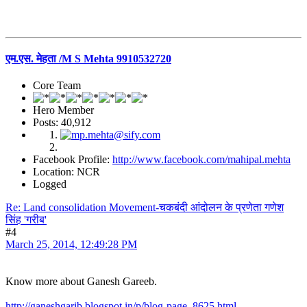
एम.एस. मेहता /M S Mehta 9910532720
Core Team
Hero Member
Posts: 40,912
Facebook Profile:
http://www.facebook.com/mahipal.mehta
Location: NCR
Logged
Re: Land consolidation Movement-चकबंदी आंदोलन के प्रणेता गणेश
सिंह 'गरीब'
#4
March 25, 2014, 12:49:28 PM
Know more about Ganesh Gareeb.
http://ganeshgarib.blogspot.in/p/blog-page_8625.html