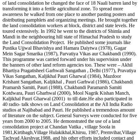
of land consolidation he changed the face of 18 Naali barren land by
transforming it into a fertile agricultural zone. To spread more
awareness he walked from one place to another pasting posters and
distributing pamphlets and organizing meetings. He brought together
the land consolidation workers at block, district and state levels. He
toured extensively. In 1992 he went to the districts of Shimla and
Mandi in the neighbouring hill state of Himachal Pradesh to study
the Land Consolidation Project. He published some journals like
Pustika Ujjwal Bhavishya and Hamara Daiytwa (1978), Gagar
Mein Sagar Smarika (1987), Parvatiya Vikas aur Chakbandi (1990).
This programme was carried forward under his supervision under
the banners of other land reform agencies too. These were – Akhil
Bhartiya Pragatisheel Garhwali Sangathan , Delhi (1977), Pravatiya
Vikas Sangathan, Kaljikhal Pauri Gharwal (1984), Mazdoor
Krishant Sangathan, Kaljikhal , Pauri Garhwal (1986), Chakbandi
Pramarsh Samiti, Pauri (1988), Chakbandi Paramarsh Samiti
Kotdwara, Pauri Gharhwal (2000), Mool Nagrik Kishan Manch,
Kaljikhal Pauri Gharwal (2001) to till date.He also participated in
40 radio- talk shows on Land Consolidation at the All India Radio
studios at Najibabad and Pauri. He published a tremendous amount
of literature on the subject. General Surveys were conducted for five
years from 2000 to 2005. He demonstrated the use of a land
consolidation project at Chandan Vatika , village Soola in
1981,Kirtibagh,Village Hulakikhal,Khirsu, 1987, Premvihar,Village
Tachvad Akeshvar,1988, and his other efforts included contact and