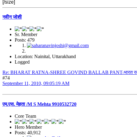
[/size]
नवीन जोशी
Sr. Member
Posts: 479
Location: Nainital, Uttarakhand
Logged
Re: BHARAT RATNA-SHREE GOVIND BALLAB PANT-भारत रत्न श्री 
#74
September 11, 2010, 09:05:19 AM
एम.एस. मेहता /M S Mehta 9910532720
Core Team
Hero Member
Posts: 40,912