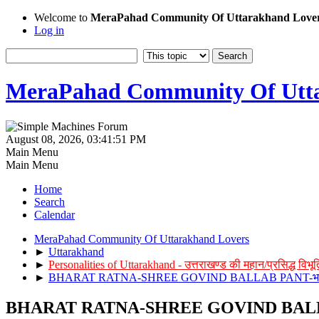
Welcome to
MeraPahad Community Of Uttarakhand Love
Log in
MeraPahad Community Of Utta
August 08, 2026, 03:41:51 PM
Main Menu
Main Menu
Home
Search
Calendar
MeraPahad Community Of Uttarakhand Lovers
►
Uttarakhand
►
Personalities of Uttarakhand - उत्तराखण्ड की महान/प्रसिद्ध विभूत
►
BHARAT RATNA-SHREE GOVIND BALLAB PANT-भारत रत्न 
BHARAT RATNA-SHREE GOVIND BALLAB PANT