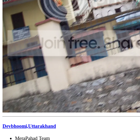
Devbhoomi,Uttarakhand
MeraPahad Team