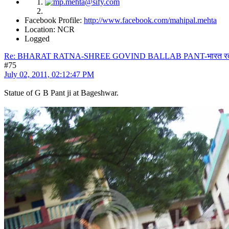
Facebook Profile:
http://www.facebook.com/mahipal.mehta
Location: NCR
Logged
Re: BHARAT RATNA-SHREE GOVIND BALLAB PANT-भारत रत्न श्री 
#75
July 02, 2011, 02:12:47 PM
Statue of G B Pant ji at Bageshwar.