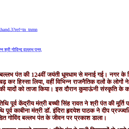
khand.3?ref=tn_tnmn
गोविन्द वल्लभ पन्त,
विंद बल्लभ पंत की 124वीं जयंती धूमधाम से मनाई गई। नगर के ति
़चढ़ कर हिस्सा लिया, वहीं विभिन्न राजनैतिक दलों के लोगों 
ंत की यादों को ताजा किया। इस दौरान कुमाऊंनी संस्कृति के क
िथि पूर्व केंद्रीय मंत्री बच्ची सिंह रावत ने श्री पंत की मूर
िथि पूर्व काबीना मंत्री डॉ. इंदिरा हृदयेश पाठक ने दीप प्रज्
पंडित गोविंद बल्लभ पंत के जीवन पर प्रकाश डाला।