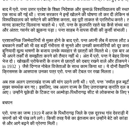
बाद में प्रो. पन्त उत्तर प्रदेश के शिक्षा निदेशक और कुमाऊं विश्वविद्यालय की
एक साथ की गई थी। राज्य सरकार ने इन्हें खोलने की घोषणा तो कर दी लेकिन संसा
विश्वविद्यालय को समेटने की कोशिश करता, वह पूरी ताकत से प्रतिरोध करते। तत्
मानद डाक्टरेट दिलवाना चाहते थे। प्रो. पन्त के कुलपति रहते यह कैसे संभव 
और अंतत: गवर्नर को झुकना पड़ा। पन्त साहब ने वापस वीसी की कुर्सी संभाली।
प्रशासनिक जिम्मेदारियों से मुक्त होने के बाद प्रो. पन्त अपनी लैब में वापस ल
बचकाने तर्कों को भी वह बड़ी गंभीरता से सुनते और उनकी कमजोरियों को दूर करते। 
बुनियादी मूल्य भाषणों के बजाय उनके व्यवहार से छात्रों को मिलते थे। एक बार अपन
भी अपने तर्कों से समझौता करने को तैयार नहीं थे। अंत में प्रो. पन्त ने बेहद वि
भेज दो। खोखली प्रोफेसरी के वजन से छात्रों को दबाए रखने वाले और ठीकपने की 
in 1932 ) जैसे दिग्गज नोबेल विजेताओं के साथ काम किया था। ये दोनों वैज्ञ
क्रिसमस के आसपास उनका पत्र प्रो. पन्त की टेबल पर रखा मिलता।
अब तक अलग उत्तराखंड राज्य की मांग उठने लगी थी। प्रो. पन्त `स्मॉल इज ब्यूटी
मुखर समर्थक बन गए। इसलिए, जब अलग राज्य के लिए उत्तराखण्ड क्रांति दल का 
आए। उन्होंने यूकेडी के टिकट पर अल्मोड़ा-पिथौरागढ़ सीट से लोकसभा के लिए 
बचपन
प्रो. पन्त का जन्म 1919 में आज के पिथौरागढ़ जिले के एक दूरस्थ गांव देवराड़ी में
सपनों को भी पंख लगे लगे। किसी तरह पैसे का इंतजाम कर उन्होंने बेटे को कांड
से और आगे बढ़ने की प्रेरणा मिली।