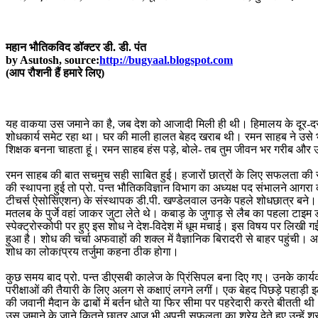
महान भौतिकविद डॉक्टर डी. डी. पंत
by Asutosh, source:
http://bugyaal.blogspot.com
(आप रौशनी हैं हमारे लिए)
यह वाकया उस जमाने का है, जब देश को आजादी मिली ही थी। हिमालय के दूर-दराज 
शोधकार्य समेट रहा था। घर की माली हालत बेहद खराब थी। रमन साहब ने उसे भार
शिक्षक बनना चाहता हूं। रमन साहब हंस पड़े, बोले- तब तुम जीवन भर गरीब और उप
रमन साहब की बात सचमुच सही साबित हुई। हजारों छात्रों के लिए सफलता की राह त
की स्थापना हुई तो प्रो. पन्त भौतिकविज्ञान विभाग का अध्यक्ष पद संभालने आगरा
टीचर्स ऐसोसिएशन) के संस्थापक डी.पी. खण्डेलवाल उनके पहले शोधछात्र बने। उस 
मतलब के पुर्जे वहां जाकर जुटा लेते थे। कबाड़ के जुगाड़ से लैब का पहला टाइ
स्पेक्ट्रोस्कोपी पर हुए इस शोध ने देश-विदेश में धूम मचाई। इस विषय पर लिखी 
हुआ है। शोध की चर्चा अफवाहों की शक्ल में वैज्ञानिक बिरादरी से बाहर पहुंची।
शोध का लोकfप्रय तर्जुमा कहना ठीक होगा।
कुछ समय बाद प्रो. पन्त डीएसबी कालेज के प्रिंसिपल बना दिए गए। उनके कार्यक
परीक्षाओं की तैयारी के लिए अलग से कक्षाएं लगने लगीं। एक बेहद पिछड़े पहाड़
की जवानी मैदान के ढाबों में बर्तन धोते या फिर सीमा पर पहरेदारी करते बीतती थी।
उस जमाने के जाने कितने छात्र आज भी अपनी सफलता का श्रेय देते हुए उन्हें श्रद्