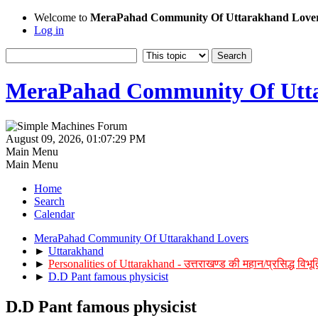
Welcome to
MeraPahad Community Of Uttarakhand Love
Log in
MeraPahad Community Of Utta
August 09, 2026, 01:07:29 PM
Main Menu
Main Menu
Home
Search
Calendar
MeraPahad Community Of Uttarakhand Lovers
►
Uttarakhand
►
Personalities of Uttarakhand - उत्तराखण्ड की महान/प्रसिद्ध विभूत
►
D.D Pant famous physicist
D.D Pant famous physicist