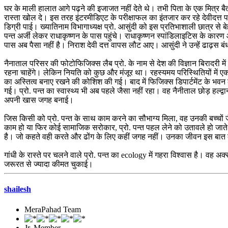
घर के माली हालात आगे पढ़ने की इजाजत नहीं देते थे। तभी पिता के एक मित्र ब
रास्ता खोल दे। इस तरह इंटरमीडिएट के परीक्षाफल का इंतजार कर रहे देवीदत्त पढ़ाई 
डिग्री पाई। ख्यातिनाम विभागाध्यक्ष प्रो. आसुंदी को इस प्रतिभाशाली छात्र से ब
पन्त अर्जी लेकर राधाकृष्णन के पास पहुंचे। राधाकृष्णन स्पांडिलाइटिस के का
पास अब पैसा नहीं है। निराश देवी दत्त वापस लौट आए। आसुंदी ने उन्हें ढाढ़स 
नैनाताल परिसर की फोटोफिजिक्स लैब प्रो. के नाम से देश की विज्ञान बिरादरी में 
रहना चाहेंगे। लेकिन नियति को कुछ और मंजूर था। रहस्यमय परिस्थितियों में 
का अस्तित्व बनाए रखने की कोशिश की गई। बाद में फिजिक्स डिपार्टमेंट के भव
गई। प्रो. पन्त का स्वास्थ्य भी अब पहले जैसा नहीं रहा। वह नैनीताल छोड़ हल्द
अपनी खास जगह बनाई।
जिस किसी को प्रो. पन्त के साथ काम करने का सौभाग्य मिला, वह उनकी बच्चों जैसी 
काम हो या फिर कोई सामाजिक सरोकार, प्रो. पन्त पहल लेने को उतावले हो जाते। 
है। जो कहते वही करते और ढोंग के लिए कहीं जगह नहीं। उनका जीवन इस बात का प्
गांधी के रास्ते पर चलने वाले प्रो. पन्त का ecology में गहरा विश्वास है। वह अक
जरूरत से ज्यादा कीमत चुकाई।
shailesh
MeraPahad Team
Jr. Member