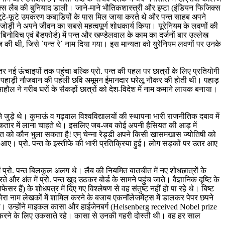
जिक्स लैब की बुनियाद डाली। जाने-माने भौतिकशास्त्री और इप्टा (इंडियन फिजिक्स
े टूटे-फूटे उपकरण कबाडि़यों के पास मिल जाया करते थे और पन्त साहब अपने
जोड़ी ने अपने जीवन का सबसे महत्वपूर्ण शोधकार्य किया। यूरेनियम के लवणों की
िनोविच एवं बैडफोर्ड) में पन्त और खण्डेलवाल के काम का दर्जनों बार उल्लेख
ोज की थी, जिसे `पन्त रे´ नाम दिया गया। इस मान्यता को युरेनियम लवणों पर उनके
ई ऊंचाइयों तक पहुंचा बल्कि प्रो. पन्त की पहल पर छात्रों के लिए प्रतियोगी
किसी पहाड़ी नौजवान की पहली छवि अमूमन ईमानदार घरेलू नौकर की होती थी। पहाड़
 माहौल ने गरीब घरों के सैकड़ों छात्रों को देश-विदेश में नाम कमाने लायक बनाया।
 जुड़े थे। कुमाऊं व गढ़वाल विश्वविद्यालयों की स्थापना भारी राजनीतिक दबाव में
 की कतार में लाना चाहते थे। इसलिए जब-जब कोई अपनी हैसियत की आड़ में
़ंत को कौन भुला सकता है! एम् चेन्ना रेड्डी अपने किसी खासमखास ज्योतिषी को
आए। प्रो. पन्त के इस्तीफे की भारी प्रतिक्रिया हुई। लोग सड़कों पर उतर आए
में प्रो. पन्त बिलकुल अलग थे। लैब की नियमित बातचीत में नए शोधछात्रों के
और अंत में प्रो. पन्त खुद उठकर बोर्ड के सामने पहुंच जाते। वैज्ञानिक दृष्टि के
 हैं) के शोधपत्र में दिए गए विश्लेषण से वह संतुष्ट नहीं हो पा रहे थे। बिष्ट
रो, मेरा नाम लेखकों में शामिल करने के बजाय एकनॉलेजमेंट्स में डालकर पेपर छपने
ते थे। उन्होंने माइकल कासा और हाईजेनबर्ग (Heisenberg received Nobel prize
काम करने के लिए उकसाते रहे। कासा से उनकी गहरी दोस्ती थी। वह हर साल