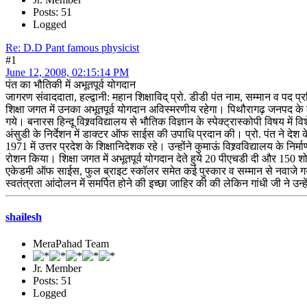
Posts: 51
Logged
Re: D.D Pant famous physicist
#1
June 12, 2008, 02:15:14 PM
पंत का भौतिकी में अभूतपूर्व योगदान
जागरण संवाददाता, हल्द्वानी: महान शिक्षाविद् प्रो. डीडी पंत नाम, सम्मान व पद प्र
शिक्षा जगत में उनका अभूतपूर्व योगदान अविस्मरणीय रहेगा। पिथौरागढ़ जनपद के देव
गये। बनारस हिन्दू विश्र्वविद्यालय से भौतिक विज्ञान के स्पेक्ट्रास्कोपी विषय में
अंसुडी के निर्देशन में डाक्टर ऑफ साईस की उपाधि प्रदान की। प्रो. पंत ने देश 
1971 में उत्तर प्रदेश के शिक्षानिदेशक रहे। उन्होंने कुमाऊं विश्र्वविद्यालय के न
रोशन किया। शिक्षा जगत में अभूतपूर्व योगदान देते हुये 20 पीएचडी दी और 150 शो
एकेडमी ऑफ साईस, फुल ब्राइट स्कॉलर समेत कई पुस्कार व सम्मान से नवाजे गये थे। अ
स्वतंत्रता आंदोलन में समर्पित होने की इच्छा जाहिर की की लेकिन गांधी जी ने उन्हें
shailesh
MeraPahad Team
Jr. Member
Posts: 51
Logged