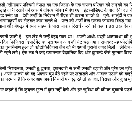
ैतड़ी (सीमापार पश्चिमी नेपाल का एक जिला) के एक संपन्न परिवार की लड़की का र
जारी रखने की आस में दांपत्य जीवन में बंध गए। इंटरमीडिएट के बाद देवी दत्त ने बना
ेहद स्नेह था। देवी उन्हीं के निर्देशन में पीएच डी करना चाहते थे। प्रो. आसुंदी
रण आरामकुर्सी पर लेटकर काम करते थे। पन्त की अर्जी देख उनका जायका बिगड़ गया
बंधाया और बेंगलूर में रमन साहब के पास जाकर रिसर्च करने को कहा। इस तरह देवराड
जानी जाती है। इस लैब से उन्हें बेहद प्यार था। अपनी आधी-अधूरी आत्मकथा की भूमिका
एक दिन फिजिक्स डिपार्टमेंट का पूरा भवन आग की भेंट चढ़ गया। संभवत: यह फोटो
न का पुनर्निर्माण हुआ तो फोटोफिजिक्स लैब को भी अपनी पुरानी जगह मिली। लेकि
्वानी रहने लगे। इस लैब ने कई ख्यातनाम वैज्ञानिक दिए और कुमाऊं जैसे गुमनाम वि
निश्छलता, उनकी बुfद्धमत्ता, ईमानदारी से सनी उनकी खुद्दारी और प्रेम का मुरीद ह
अपने छात्रों को वह अक्सर चुप बैठे रहने पर लताड़ते और आवाज उठाने को कहते। ग
रमाण है कि अगर आप अपने विचारों पर दृढ़ रहें तो हताशा, निराशा और दु:ख मुश्क
्सर कहते हैं कि कुदरत मुफ़्त में कुछ नहीं देती और हर सुविधा की कीमत चुकानी पड़त