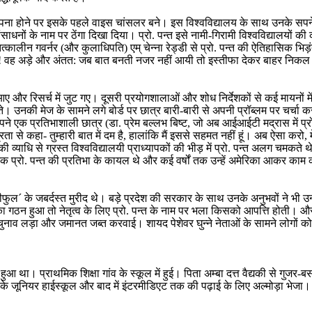
 स्थापना होने पर इसके पहले वाइस चांसलर बने। इस विश्वविद्यालय के साथ उनके सपने
धनों के नाम पर ठेंगा दिखा दिया। प्रो. पन्त इसे नामी-गिरामी विश्वविद्यालयों
कालीन गवर्नर (और कुलाधिपति) एम् चेन्ना रेड्डी से प्रो. पन्त की ऐतिहासिक भिड
था! वह अड़े और अंतत: जब बात बनती नजर नहीं आयी तो इस्तीफा देकर बाहर निकल 
ौट आए और रिसर्च में जुट गए। दूसरी प्रयोगशालाओं और शोध निर्देशकों से कई मायनों 
उनकी मेज के सामने लगे बोर्ड पर छात्र बारी-बारी से अपनी प्रॉब्लम पर चर्चा करते 
े एक प्रतिभाशाली छात्र (डा. प्रेम बल्लभ बिष्ट, जो अब आईआईटी मद्रास में प्रोफेसर
नम्रता से कहा- तुम्हारी बात में दम है, हालांकि मैं इससे सहमत नहीं हूं। अब ऐसा क
व्याधि से ग्रस्त विश्वविद्यालयी प्राध्यापकों की भीड़ में प्रो. पन्त अलग चमक
ानिक प्रो. पन्त की प्रतिभा के कायल थे और कई वर्षों तक उन्हें अमेरिका आकर 
फुल´ के जबर्दस्त मुरीद थे। बड़े प्रदेश की सरकार के साथ उनके अनुभवों ने भी उन
गठन हुआ तो नेतृत्व के लिए प्रो. पन्त के नाम पर भला किसको आपत्ति होती। और
चुनाव लड़ा और जमानत जब्त करवाई। शायद पेशेवर घुन्ने नेताओं के सामने लोगों 
 हुआ था। प्राथमिक शिक्षा गांव के स्कूल में हुई। पिता अम्बा दत्त वैद्यकी से गुजर-ब
ा के जूनियर हाईस्कूल और बाद में इंटरमीडिएट तक की पढ़ाई के लिए अल्मोड़ा भेज