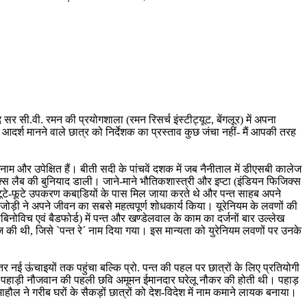
सी.वी. रमन की प्रयोगशाला (रमन रिसर्च इंस्टीट्यूट, बेंगलूर) में अपना
श मानने वाले छात्र को निर्देशक का प्रस्ताव कुछ जंचा नहीं- मैं आपकी तरह
म और उपेक्षित हैं। बीती सदी के पांचवें दशक में जब नैनीताल में डीएसबी कालेज
जिक्स लैब की बुनियाद डाली। जाने-माने भौतिकशास्त्री और इप्टा (इंडियन फिजिक्स
े टूटे-फूटे उपकरण कबाडि़यों के पास मिल जाया करते थे और पन्त साहब अपने
जोड़ी ने अपने जीवन का सबसे महत्वपूर्ण शोधकार्य किया। यूरेनियम के लवणों की
िनोविच एवं बैडफोर्ड) में पन्त और खण्डेलवाल के काम का दर्जनों बार उल्लेख
ोज की थी, जिसे `पन्त रे´ नाम दिया गया। इस मान्यता को युरेनियम लवणों पर उनके
ई ऊंचाइयों तक पहुंचा बल्कि प्रो. पन्त की पहल पर छात्रों के लिए प्रतियोगी
किसी पहाड़ी नौजवान की पहली छवि अमूमन ईमानदार घरेलू नौकर की होती थी। पहाड़
 माहौल ने गरीब घरों के सैकड़ों छात्रों को देश-विदेश में नाम कमाने लायक बनाया।