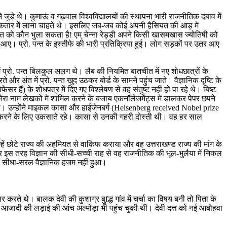
 जुड़े थे। कुमाऊं व गढ़वाल विश्वविद्यालयों की स्थापना भारी राजनीतिक दबाव में
 की कतार में लाना चाहते थे। इसलिए जब-जब कोई अपनी हैसियत की आड़ में
़ंत को कौन भुला सकता है! एम् चेन्ना रेड्डी अपने किसी खासमखास ज्योतिषी को
आए। प्रो. पन्त के इस्तीफे की भारी प्रतिक्रिया हुई। लोग सड़कों पर उतर आए
में प्रो. पन्त बिलकुल अलग थे। लैब की नियमित बातचीत में नए शोधछात्रों के
और अंत में प्रो. पन्त खुद उठकर बोर्ड के सामने पहुंच जाते। वैज्ञानिक दृष्टि के
 हैं) के शोधपत्र में दिए गए विश्लेषण से वह संतुष्ट नहीं हो पा रहे थे। बिष्ट
रो, मेरा नाम लेखकों में शामिल करने के बजाय एकनॉलेजमेंट्स में डालकर पेपर छपने
ते थे। उन्होंने माइकल कासा और हाईजेनबर्ग (Heisenberg received Nobel prize
काम करने के लिए उकसाते रहे। कासा से उनकी गहरी दोस्ती थी। वह हर साल
्हें छोटे राज्य की अहमियत से वाकिफ कराया और वह उत्तराखण्ड राज्य की मांग के
 इस तरह विज्ञान की सीधी-सच्ची राह से वह राजनीतिक की भूल-भुलैया में निकल
को सीधा-सरल वैज्ञानिक हजम नहीं हुआ।
सर करते थे। बालक देवी की कुशाग्र बुfद्ध गांव में चर्चा का विषय बनी तो पिता के
ा। आजादी की लड़ाई की आंच अल्मोड़ा भी पहुंच चुकी थी। देवी दत्त को नई आबोहवा