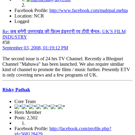
Facebook Profile:
http://www.facebook.com/mahipal.mehta
Location: NCR
Logged
Re: कब बनेगी उत्तराखंड की फ़िल्म इंडस्ट्री एव टीवी चैनल- UK'S FILM
INDUSTRY
#58
September 03, 2008, 01:19:12 PM
The second issue is of 24 hrs TV Channel. Recently a Bhojpuri
Channel "Mahuwa" has been launched. We also require similiar
kind of channel to promote the films / music further. Presently ETV
is only covering news and a few programs of UK.
Risky Pathak
Core Team
Hero Member
Posts: 2,502
Facebook Profile:
http://facebook.com/profile.php?
id=568128429