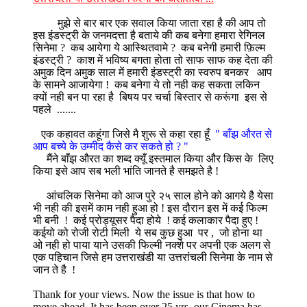
मुझे से बार बार एक सवाल किया जाता रहा है की आप तो
इस इंडस्ट्री के जनमदत्ता है बताये की कब बनेगा हमारा रेगिनल
सिनेमा ? कब आयेगा ये आस्थितवामे ? कब बनेगी हमारी फ़िल्म
इंडस्ट्री ? काश में भविष्य बगता होता तो साफ साफ कह देता की
अमुक दिन अमुक साल में हमारी इंडस्ट्री का स्वरुप बनकर आप
के सामने आजायेगा ! कब बनेगा ये तो नही कह सकता लकिन
क्यों नही बन पा रहा है बिषय पर चर्चा बिस्तार से करूंगा इस से
पहले .......
एक कहावत कहूंगा जिसे मै शुरू से कहा रहा हूँ
" बाँझ औरत से
आप बच्ये के उम्मीद कैसे कर सकते हो ? "
मैंने बाँझ औरत का शब्द क्यूँ इस्तमाल किया और किस के लिए
किया इसे आप सब भली भांति जानते है समझते है !
आंचलिक सिनेमा को आज पुरे २५ साल होने को आगये है येसा
भी नही की इसमें काम नही हुआ हो ! इस दौरान इस में कई फिल्म
भी बनी ! कई प्रोड्यूसर पैदा होये ! कई कलाकार पैदा हुए !
कईयो को रोजी रोटी मिली ये सब कुछ हुआ पर , जो होना था
ओ नही हो पाया याने उसकी फिल्मी नक्शे पर अपनी एक अलग से
एक पहिचान जिसे हम उत्तराखंडी या उत्तरांचली सिनेमा के नाम से
जान ते है !
Thank for your views. Now the issue is that how to
move ahead. It has been over 25 yrs, our Cinema has