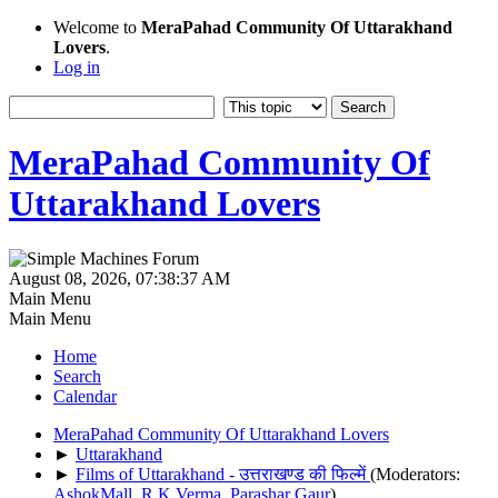
Welcome to
MeraPahad Community Of Uttarakhand
Lovers
.
Log in
MeraPahad Community Of
Uttarakhand Lovers
August 08, 2026, 07:38:37 AM
Main Menu
Main Menu
Home
Search
Calendar
MeraPahad Community Of Uttarakhand Lovers
►
Uttarakhand
►
Films of Uttarakhand - उत्तराखण्ड की फिल्में
(Moderators:
AshokMall
,
R.K.Verma
,
Parashar Gaur
)