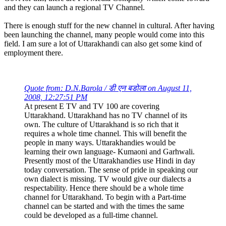
and they can launch a regional TV Channel.
There is enough stuff for the new channel in cultural. After having
been launching the channel, many people would come into this
field. I am sure a lot of Uttarakhandi can also get some kind of
employment there.
Quote from: D.N.Barola / डी एन बडोला on August 11,
2008, 12:27:51 PM
At present E TV and TV 100 are covering
Uttarakhand. Uttarakhand has no TV channel of its
own. The culture of Uttarakhand is so rich that it
requires a whole time channel. This will benefit the
people in many ways. Uttarakhandies would be
learning their own language- Kumaoni and Garhwali.
Presently most of the Uttarakhandies use Hindi in day
today conversation. The sense of pride in speaking our
own dialect is missing. TV would give our dialects a
respectability. Hence there should be a whole time
channel for Uttarakhand. To begin with a Part-time
channel can be started and with the times the same
could be developed as a full-time channel.