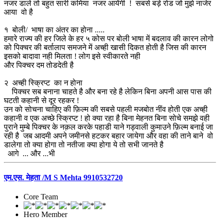
नजर डाले तो बहुत सारी कमिया नजर आयेंगी ! सबसे बड़े रोड जो मुझे नाजेर
आया वो है
१
बोली/ भाषा का अंतर का होना .....
हमारे राज्य की हर जिले के हर ५ कोस पर बोली भाषा में बदलाव की कारन लोगो
को पिक्चर की बर्तालाप समजने में अच्ही खासी दिकत होती है जिस की कारन
इसको बादावा नही मिलता ! लोग इसे स्वीकारते नही
और पिक्चर दम तोडदेती है
२
अच्ही स्क्रिप्ट का न होना
पिक्चर सब बनाना चाहते है और बना रहे है लेकिन बिना अपनी आस पास की
घटती कहानी से दूर रहकर !
उन को सोचना चाहिए की फ़िल्म की सबसे पहली मजबोत नींव होती एक अच्ही
कहानी व एक अच्छे स्क्रिप्ट ! हो क्या रहा है बिना मेहनत बिना सोचे समझे वही
पुराने मुम्बे पिक्चर के नक़ल करके पहाडी याने गड्वाली कुमाउने फ़िल्म बनाई जा
रही है जब आदमी अपने जमीनसे हटकर बहार जायेगा और वहा की ताने बाने वो
डालेगा तो क्या होगा तो नतीजा क्या होगा ये तो सभी जानते है
आगे ... और ...भी
एम.एस. मेहता /M S Mehta 9910532720
Core Team
Hero Member