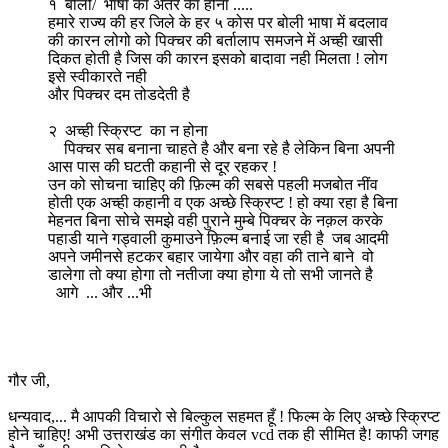
१
बोली/ भाषा का अंतर का होना .....
हमारे राज्य की हर जिले के हर ५ कोस पर बोली भाषा में बदलाव
की कारन लोगो को पिक्चर की बर्तालाप समजने में अच्ही खासी
दिकत होती है जिस की कारन इसको बादावा नही मिलता ! लोग
इसे स्वीकारते नही
और पिक्चर दम तोडदेती है
२
अच्ही स्क्रिप्ट का न होना
पिक्चर सब बनाना चाहते है और बना रहे है लेकिन बिना अपनी
आस पास की घटती कहानी से दूर रहकर !
उन को सोचना चाहिए की फ़िल्म की सबसे पहली मजबोत नींव
होती एक अच्ही कहानी व एक अच्छे स्क्रिप्ट ! हो क्या रहा है बिना
मेहनत बिना सोचे समझे वही पुराने मुम्बे पिक्चर के नक़ल करके
पहाडी याने गड्वाली कुमाउने फ़िल्म बनाई जा रही है जब आदमी
अपने जमीनसे हटकर बहार जायेगा और वहा की ताने बाने वो
डालेगा तो क्या होगा तो नतीजा क्या होगा ये तो सभी जानते है
आगे ... और ...भी
गौर जी,
धन्यवाद,... मै आपकी विचारो से बिल्कुल सहमत हूँ ! फिल्म के लिए अच्छे स्क्रिप्ट
होने चाहिए! अभी उत्तराखंड का संगीत केवल vcd तक ही सीमित है! काफी जगह