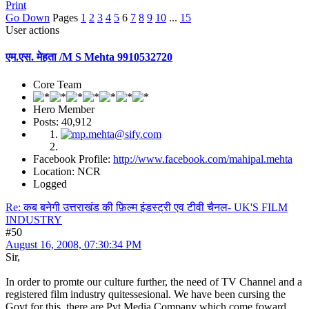
Print
Go Down
Pages
1
2
3
4
5
6
7
8
9
10
...
15
User actions
एम.एस. मेहता /M S Mehta 9910532720
Core Team
Hero Member
Posts: 40,912
Facebook Profile:
http://www.facebook.com/mahipal.mehta
Location: NCR
Logged
Re: कब बनेगी उत्तराखंड की फ़िल्म इंडस्ट्री एव टीवी चैनल- UK'S FILM
INDUSTRY
#50
August 16, 2008, 07:30:34 PM
Sir,
In order to promte our culture further, the need of TV Channel and a
registered film industry quitessesional. We have been cursing the
Govt for this, there are Pvt Media Company which come foward