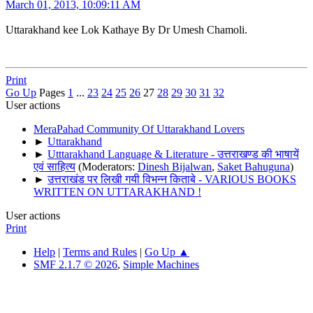
March 01, 2013, 10:09:11 AM
Uttarakhand kee Lok Kathaye By Dr Umesh Chamoli.
Print
Go Up
Pages
1
...
23
24
25
26
27
28
29
30
31
32
User actions
MeraPahad Community Of Uttarakhand Lovers
►
Uttarakhand
►
Utttarakhand Language & Literature - उत्तराखण्ड की भाषायें
एवं साहित्य
(Moderators:
Dinesh Bijalwan
,
Saket Bahuguna
)
►
उत्तराखंड पर लिखी गयी विभन्न किताबे - VARIOUS BOOKS
WRITTEN ON UTTARAKHAND !
User actions
Print
Help
|
Terms and Rules
|
Go Up ▲
SMF 2.1.7 © 2026
,
Simple Machines