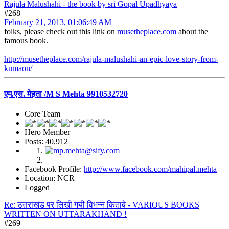
Rajula Malushahi - the book by sri Gopal Upadhyaya
#268
February 21, 2013, 01:06:49 AM
folks, please check out this link on
musetheplace.com
about the
famous book.
http://musetheplace.com/rajula-malushahi-an-epic-love-story-from-
kumaon/
एम.एस. मेहता /M S Mehta 9910532720
Core Team
Hero Member
Posts: 40,912
Facebook Profile:
http://www.facebook.com/mahipal.mehta
Location: NCR
Logged
Re: उत्तराखंड पर लिखी गयी विभन्न किताबे - VARIOUS BOOKS
WRITTEN ON UTTARAKHAND !
#269