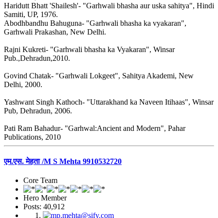
Haridutt Bhatt 'Shailesh'- "Garhwali bhasha aur uska sahitya", Hindi
Samiti, UP, 1976.
Abodhbandhu Bahuguna- "Garhwali bhasha ka vyakaran",
Garhwali Prakashan, New Delhi.
Rajni Kukreti- "Garhwali bhasha ka Vyakaran", Winsar
Pub.,Dehradun,2010.
Govind Chatak- "Garhwali Lokgeet", Sahitya Akademi, New
Delhi, 2000.
Yashwant Singh Kathoch- "Uttarakhand ka Naveen Itihaas", Winsar
Pub, Dehradun, 2006.
Pati Ram Bahadur- "Garhwal:Ancient and Modern", Pahar
Publications, 2010
एम.एस. मेहता /M S Mehta 9910532720
Core Team
Hero Member
Posts: 40,912