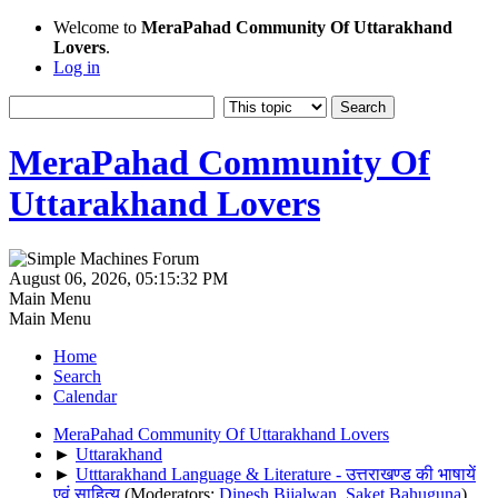
Welcome to
MeraPahad Community Of Uttarakhand
Lovers
.
Log in
MeraPahad Community Of
Uttarakhand Lovers
August 06, 2026, 05:15:32 PM
Main Menu
Main Menu
Home
Search
Calendar
MeraPahad Community Of Uttarakhand Lovers
►
Uttarakhand
►
Utttarakhand Language & Literature - उत्तराखण्ड की भाषायें
एवं साहित्य
(Moderators:
Dinesh Bijalwan
,
Saket Bahuguna
)