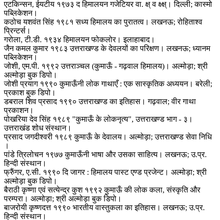
एटकिन्सन, ईयटीय १९७३ द हिमालयन गजेटियर वा. क्ष् व क्ष्क्ष्। दिल्ली; कास्मो
पब्लिकेशन।
कठोच यशवंत सिंह १९८१ सध्य हिमालय का पुरातत्व। लखनऊ; रोहिताश्व
प्रिन्टर्स।
गरोला, टी.डी. १९३४ हिमालयन फोकलोर। इलाहाबाद।
जैन कमल कुमार १९८३ उत्तराखण्ड के देवलयों का परिक्षण। लखनऊ; ध्यानम
पब्लिकेशन।
जोशी, एम.पी. १९९२ उत्तराञ्चल (कुमाऊँ - गढ़वाल हिमालय)। अल्मोड़ा; श्री
अल्मोड़ा बुक डिपो।
जोशी प्रयाग १९९० कुमाऊँनी लोक गाथाएँ : एक सास्कृतिक अध्ययन। बरेली;
प्रकाश बुक डिपो।
डबराल शिव प्रसाद १९९० उत्तराखण्ड का इतिहास। गढ़वाल; वीर गाथा
प्रकाशन।
पोखरिया देव सिंह १९८९ "कुमाऊँ के लोकनृत्य", उत्तराखण्ड भाग - ३।
उत्तराखंड शोध संस्थान।
प्रसाद जगदीश्वरी १९८९ कुमाऊँ के देवालय। अल्मोड़ा; उत्तराखण्ड सेवा निधि
।
पांडे त्रिलोचन १९७७ कुमाऊँनी भाषा और उसका साहित्य। लखनऊ; उ.प्र.
हिन्दी संस्थान।
फ्रुैंगर, ए.सी. १९९० दि जागर : हिमालय पास्ट एण्ड प्रजेन्ट। अल्मोड़ा; श्री
अल्मोड़ा बुक डिपो।
बैराठी कृष्णा एवं सत्येन्द्र कुश १९९२ कुमाऊँ की लोक कला, संस्कृति और
परम्परा। अल्मोड़ा; श्री अल्मोड़ा बुक डिपो।
बाजरोयी कृष्णदत्त १९९० भारतीय वास्तुकला का इतिहास। लखनऊ; उ.प्र.
हिन्दी संस्थान।