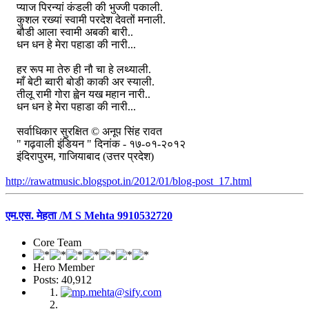
प्याज पिरन्यां कंडली की भुज्जी पकाली.
कुशल रख्यां स्वामी परदेश देवतों मनाली.
बौडी आला स्वामी अबकी बारी..
धन धन हे मेरा पहाडा की नारी...
हर रूप मा तेरु ही नौ चा हे लथ्याली.
माँ बेटी ब्वारी बोडी काकी अर स्याली.
तीलू रामी गोरा ह्वेन यख महान नारी..
धन धन हे मेरा पहाडा की नारी...
सर्वाधिकार सुरक्षित © अनूप सिंह रावत
" गढ़वाली इंडियन " दिनांक - १७-०१-२०१२
इंदिरापुरम, गाजियाबाद (उत्तर प्रदेश)
http://rawatmusic.blogspot.in/2012/01/blog-post_17.html
एम.एस. मेहता /M S Mehta 9910532720
Core Team
Hero Member
Posts: 40,912