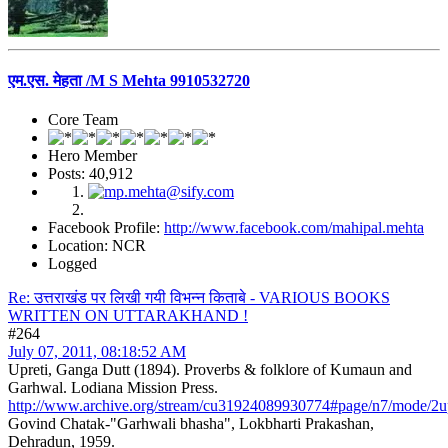
एम.एस. मेहता /M S Mehta 9910532720
Core Team
Hero Member
Posts: 40,912
Facebook Profile:
http://www.facebook.com/mahipal.mehta
Location: NCR
Logged
Re: उत्तराखंड पर लिखी गयी विभन्न किताबे - VARIOUS BOOKS
WRITTEN ON UTTARAKHAND !
#264
July 07, 2011, 08:18:52 AM
Upreti, Ganga Dutt (1894). Proverbs & folklore of Kumaun and
Garhwal. Lodiana Mission Press.
http://www.archive.org/stream/cu31924089930774#page/n7/mode/2u
Govind Chatak-"Garhwali bhasha", Lokbharti Prakashan,
Dehradun, 1959.