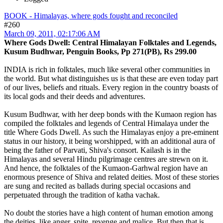
BOOK - Himalayas, where gods fought and reconciled
#260
March 09, 2011, 02:17:06 AM
Where Gods Dwell: Central Himalayan Folktales and Legends,
Kusum Budhwar, Penguin Books, Pp 271(PB), Rs 299.00
INDIA is rich in folktales, much like several other communities in
the world. But what distinguishes us is that these are even today part
of our lives, beliefs and rituals. Every region in the country boasts of
its local gods and their deeds and adventures.
Kusum Budhwar, with her deep bonds with the Kumaon region has
compiled the folktales and legends of Central Himalaya under the
title Where Gods Dwell. As such the Himalayas enjoy a pre-eminent
status in our history, it being worshipped, with an additional aura of
being the father of Parvati, Shiva's consort. Kailash is in the
Himalayas and several Hindu pilgrimage centres are strewn on it.
And hence, the folktales of the Kumaon-Garhwal region have an
enormous presence of Shiva and related deities. Most of these stories
are sung and recited as ballads during special occasions and
perpetuated through the tradition of katha vachak.
No doubt the stories have a high content of human emotion among
the deities, like anger, spite, revenge and malice. But then that is