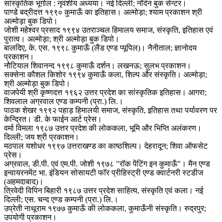
सांस्कृतिक भूगोल : नृवंशीय अध्यया। नई दिल्ली; नॉर्दन बुक सेन्टर।
पाण्डे बद्रीदत्त १९९० कुमाऊँ का इतिहास। अल्मोड़ा; श्याम प्रकाशन श्री
अल्मोड़ा बुक डिपो।
जोशी महेश्वर प्रसाद १९९४ उतराञ्चल हिमालय समाज, संस्कृति, इतिहास एवं
पुरात्व। अल्मोड़ा; श्री अल्मोड़ा बुक डिपो।
बालदिए, के. एस. १९९८ कुमाऊँ (लैंड एण्ड प्यूपिल)। नैनीताल; ज्ञानोदय
प्रकाशन।
नौटियाल शिवानन्द १९९८ कुमाऊँ दर्शन। लखनऊ; सुलभ प्रकाशन।
सक्सेना कौशल किशोर १९९४ कुमाऊँ कला, शिल्प और संस्कृति। अल्मोड़ा;
श्री अल्मोड़ा बुक डिपो।
वाजपेयी श्री कृष्णदत्त १९६२ उत्तर प्रदेश का सांस्कृतिक इतिहास। आगरा;
शिवलाल अग्रवाल एण्ड कम्पनी (प्रा.) लि.।
पाठक शेखर १९९२ पहाड़ हिमालयी समाज, संस्कृति, इतिहास तथा पर्यावरण पर
केन्द्रित। डी. के फाईन आर्ट प्रेस।
वर्मा विमला १९८७ उत्तर प्रदेश की लोककला, भूमि और भिप्ति अलंकरण।
दिल्ली; जय श्री प्रकाशन।
मठपाल यशोधर १९९७ उत्तराखण्ड का काष्ठशिल्प। देहरादून; शिवा ऑफसेट
प्रेस।
अग्रवाल, डी.पी. एवं एम.पी. जोशी १९७८ "रॉक पेंटिंग इन कुमाऊँ"। मैन एण्ड
इन्वायरनमेंट भा. इंडियन सोसायटी फॉर प्रीहिस्ट्री एण्ड क्वार्टनरी स्टडीज
(अहमदाबाद)।
त्रिवेदी विपिन बिहारी १९८७ उत्तर प्रदेश साहित्य, संस्कृति एवं कला। नई
दिल्ली; एस. चन्द एण्ड कम्पनी (प्रा.) लि.।
उप्रेती नाथूराम १९७७ कुमाऊँ की लोककला, कुमाऊँनी संस्कृति। रुद्रपुर;
उपयोगी प्रकाशन।