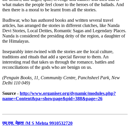
what makes the people feel closer to the heroes of the ballads. And
then there is a moral to be learnt from all the stories.
Budhwar, who has authored books and written several travel
articles, has arranged the stories in different clutches, like Nanda
Devi Stories, Local Deities, Romantic Sagas and Legendary Places.
Nanda is considered the presiding deity of the region, a daughter of
the Himalayas.
Inseparably inter-twined with the stories are the local culture,
traditions and rituals that add a special flavour to them. An
interesting read that takes us through the romance, battles and
reconciliations of the gods who are benign on us.
(Penguin Books, 11, Community Centre, Panchsheel Park, New
Delhi 110 049)
Source -
http://www.organiser.org/dynamic/modules.php?
name=Content&pa=showpage&pid=388&page=26
एम.एस. मेहता /M S Mehta 9910532720