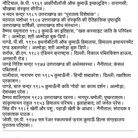
नौटियाल, के.पी. १९६९ आर्कीयौलॉजी ऑफ कुमाऊँ इन्कलूडिंग। वाराणसी;
चौखम्बा संस्कृत सीरीज।
भ मदन चन्द्र १९८१ उत्तराखण्ड का "पुरातत्व विशेषांक"।
मठपाल यशोधर १९८७ उत्तराखण्ड की संस्कृति की ऐतिहासिक पृष्ठभूमि
उत्तराखण्ड वार्षिकी, उत्तराखण्ड शोध संस्थान।
वैष्णव यमुनादत्त १९८३ कुमाऊँ का इतिहास, "खस कस्साइट जाति के परिपेक्ष्य
में"। अल्मोड़ा; श्री अल्मोड़ा बुक डिपो।
पाण्डे, पी.सी. १९९० इथनोबौटनी ऑफ कुमाऊँ हिमालया, हिमालय इन्वायरनमेंट
एण्ड डबलपमेट। अल्मोड़ा; श्री अल्मोड़ा बुक डिपो।
सर्राफ, डी.एन. १९८२ एंडियन क्राफ्ट्स। दिल्ली; विकाल पब्लिकिंशग हाऊस,
अनसारी रोड।
पाण्डे गिरिश चन्द्र १९७७ उत्तराखण्ड की अर्थव्यवस्था। नैनीताल; कंसल
पब्लिशर्स।
पालीवाल, नारायण दत्त १९८५ कुमाऊँनी - हिन्दी शब्दकोश। दिल्ली; तक्षशिला
प्रकाशन।
पाण्डे, चारु चन्द्र १९८५ कुमाऊँनी कवि 'गोर्दा' का काव्य दर्शन। अल्मोड़ा;
देशभक्त प्रेस।
वैष्णव शालिग्राम १९२३ उत्तराखण्ड रहस्य। नागपुर-चमोली; पुष्कराश्रम।
सांकृत्यायन राहुल १९५३ हिमालय परिचय। इलाहाबाद; लॉ जर्नल प्रेस।
सिंह वीर १९८९ खेती और पशु : पहाड़ी खेती के आधार। नैनीताल; संपादक व
प्रकाशक पाठक।
जोशी, एम.पी. १९७४ सम रेअर स्कल्पचर्स फ्राम कुमाऊँ हिल्स संग्रहालय
पुरातत्व पत्रिका।