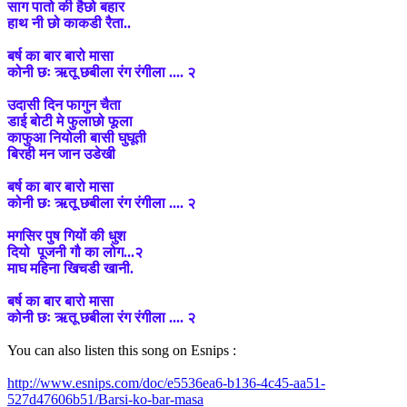
साग पातो की हैछो बहार
हाथ नी छो काकडी रैता..
बर्ष का बार बारो मासा
कोनी छः ऋतू छबीला रंग रंगीला .... २
उदासी दिन फागुन चैता
डाई बोटी मे फुलाछो फूला
काफुआ नियोली बासी घुघूती
बिरही मन जान उडेखी
बर्ष का बार बारो मासा
कोनी छः ऋतू छबीला रंग रंगीला .... २
मगसिर पुष गियों की धुश
दियो पूजनी गौ का लोग...२
माघ महिना खिचडी खानी.
बर्ष का बार बारो मासा
कोनी छः ऋतू छबीला रंग रंगीला .... २
You can also listen this song on Esnips :
http://www.esnips.com/doc/e5536ea6-b136-4c45-aa51-
527d47606b51/Barsi-ko-bar-masa