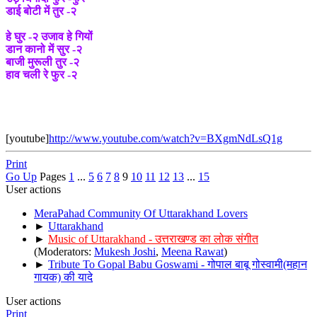
डाई बोटी में तुर -२
हे घुर -२ उजाव हे गियों
डान कानो में सुर -२
बाजी मुरूली तुर -२
हाव चली रे फुर -२
[youtube]
http://www.youtube.com/watch?v=BXgmNdLsQ1g
Print
Go Up
Pages
1
...
5
6
7
8
9
10
11
12
13
...
15
User actions
MeraPahad Community Of Uttarakhand Lovers
►
Uttarakhand
►
Music of Uttarakhand - उत्तराखण्ड का लोक संगीत
(Moderators:
Mukesh Joshi
,
Meena Rawat
)
►
Tribute To Gopal Babu Goswami - गोपाल बाबू गोस्वामी(महान
गायक) की यादे
User actions
Print