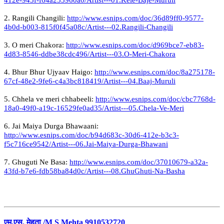
2. Rangili Changili:
http://www.esnips.com/doc/36d89ff0-9577-
4b0d-b003-815f0f45a08c/Artist---02.Rangili-Changili
3. O meri Chakora:
http://www.esnips.com/doc/d969bce7-eb83-
4d83-8546-ddbe38cdc496/Artist---03.O-Meri-Chakora
4. Bhur Bhur Ujyaav Haigo:
http://www.esnips.com/doc/8a275178-
67cf-48e2-9fe6-c4a3bc818419/Artist---04.Baaj-Muruli
5. Chhela ve meri chhabeeli:
http://www.esnips.com/doc/cbc7768d-
18a0-49f0-a19c-16529fe0ad35/Artist---05.Chela-Ve-Meri
6. Jai Maiya Durga Bhawaani:
http://www.esnips.com/doc/b94d683c-30d6-412e-b3c3-
f5c716ce9542/Artist---06.Jai-Maiya-Durga-Bhawani
7. Ghuguti Ne Basa:
http://www.esnips.com/doc/37010679-a32a-
43fd-b7e6-fdb58ba84d0c/Artist---08.GhuGhuti-Na-Basha
एम.एस. मेहता /M S Mehta 9910532720