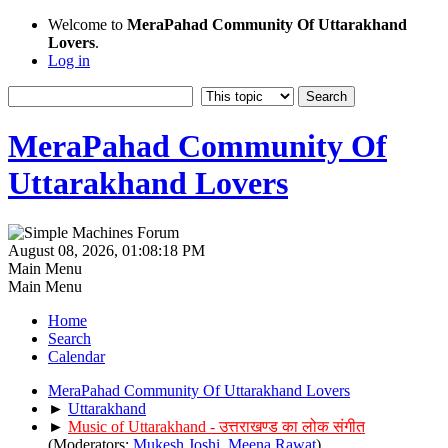
Welcome to
MeraPahad Community Of Uttarakhand
Lovers
.
Log in
MeraPahad Community Of
Uttarakhand Lovers
August 08, 2026, 01:08:18 PM
Main Menu
Main Menu
Home
Search
Calendar
MeraPahad Community Of Uttarakhand Lovers
►
Uttarakhand
►
Music of Uttarakhand - उत्तराखण्ड का लोक संगीत
(Moderators:
Mukesh Joshi
,
Meena Rawat
)