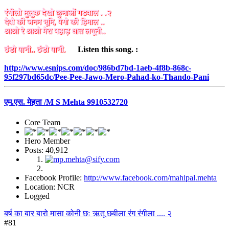
रंगीलो मुलुक देखो कुमाओं गडवाल . .२
देवो की जनम भूमि, पेगो की हिमाल ..
आओ रे आओ मेरा पहाड़ धात लगूनी..
ठंडो पानी.. ठंडो पानी.
Listen this song. :
http://www.esnips.com/doc/986bd7bd-1aeb-4f8b-868c-
95f297bd65dc/Pee-Pee-Jawo-Mero-Pahad-ko-Thando-Pani
एम.एस. मेहता /M S Mehta 9910532720
Core Team
Hero Member
Posts: 40,912
Facebook Profile:
http://www.facebook.com/mahipal.mehta
Location: NCR
Logged
बर्ष का बार बारो मासा कोनी छः ऋतू छबीला रंग रंगीला .... २
#81