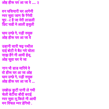
ओह हीरू घर आ जा वे .... २
वन घसियारी घर आगेनी
म्यर सुवा जाण कै रैगेयी
चुप -२ है जा मेरी लाडली
छिट घडी मे आली इजुली
घाम उन्छे गे, पड़ी रुमुक
ओह हीरू घर आ जा वे
उडानी सारी चढ़ पथील
दाई बोटी मे बैठ गये घोला
साझ हैगे नी आयी ईजू
ओह सुवा घर ये जा
नान भौ डाड मारिये वे
वो हीरू घर आ जा ओह
घाम उन्छे गे, पड़ी रुमुक
ओह हीरू घर आ जा वे ...
उखोऊ कुटी पानी ले गयी
चेली बेटीया बौदी बराई
म्यर सुवा तू किले नी आयी
मन विचल म्यर हेगियो .