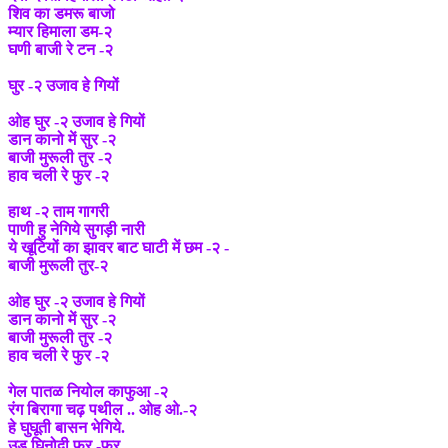
शिव का डमरू बाजो
म्यार हिमाला डम-२
घणी बाजी रे टन -२
घुर -२ उजाव हे गियों
ओह घुर -२ उजाव हे गियों
डान कानो में सुर -२
बाजी मुरूली तुर -२
हाव चली रे फुर -२
हाथ -२ ताम गागरी
पाणी हु नेगिये सुगड़ी नारी
ये खूटियों का झावर बाट घाटी में छम -२ -
बाजी मुरूली तुर-२
ओह घुर -२ उजाव हे गियों
डान कानो में सुर -२
बाजी मुरूली तुर -२
हाव चली रे फुर -२
गेल पातळ नियोल काफुआ -२
रंग बिरागा चढ़ पथील .. ओह ओ.-२
हे घुघूती बासन भेगिये.
उड़ घिनोदी फुर -फुर