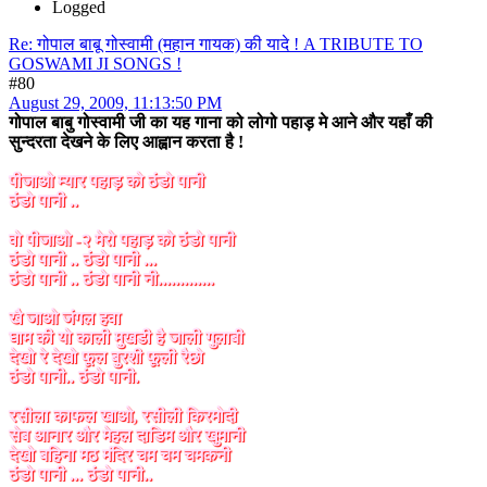
Logged
Re: गोपाल बाबू गोस्वामी (महान गायक) की यादे ! A TRIBUTE TO
GOSWAMI JI SONGS !
#80
August 29, 2009, 11:13:50 PM
गोपाल बाबु गोस्वामी जी का यह गाना को लोगो पहाड़ मे आने और यहाँ की
सुन्दरता देखने के लिए आह्वान करता है !
पीजाओ म्यार पहाड़ को ठंडो पानी
ठंडो पानी ..
वो पीजाओ -२ मेरो पहाड़ को ठंडो पानी
ठंडो पानी .. ठंडो पानी ...
ठंडो पानी .. ठंडो पानी नी.............
खै जाओ जंगल हवा
घाम की यो काली मुखडी है जाली गुलाबी
देखो रे देखो फूल बुरशी फूली रैछो
ठंडो पानी.. ठंडो पानी.
रसीला काफल खाओ, रसीली किरमोदी
सेब आनार और मेहल दाडिम और खुमानी
देखो बहिना मठ मंदिर चम चम चमकनी
ठंडो पानी ... ठंडो पानी..