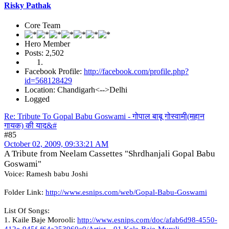
Risky Pathak
Core Team
Hero Member
Posts: 2,502
Facebook Profile:
http://facebook.com/profile.php?
id=568128429
Location: Chandigarh<-->Delhi
Logged
Re: Tribute To Gopal Babu Goswami - गोपाल बाबू गोस्वामी(महान
गायक) की याद&#
#85
October 02, 2009, 09:33:21 AM
A Tribute from Neelam Cassettes "Shrdhanjali Gopal Babu
Goswami"
Voice: Ramesh babu Joshi
Folder Link:
http://www.esnips.com/web/Gopal-Babu-Goswami
List Of Songs:
1. Kaile Baje Morooli:
http://www.esnips.com/doc/afab6d98-4550-
412e-945f-f64a253960a0/Artist---01.Kele-Baje-Muruli