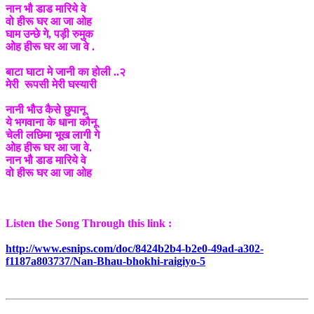
नान भौ डाड मारिये वे
वो हीरू घर आ जा ओह
घाम उन्छे गे, पड़ी रुमुक
ओह हीरू घर आ जा वे .
बाटा घाटा मे जानी का होली ..२
मेरी रूपसी मेरी घस्यारी
नानी भौउ कैसे छुपानू
ये भगवाना के धाना कौनू
चेली लछिमा भूख लागी गे
ओह हीरू घर आ जा वे.
नान भौ डाड मारिये वे
वो हीरू घर आ जा ओह
Listen the Song Through this link :
http://www.esnips.com/doc/8424b2b4-b2e0-49ad-a302-
f1187a803737/Nan-Bhau-bhokhi-raigiyo-5