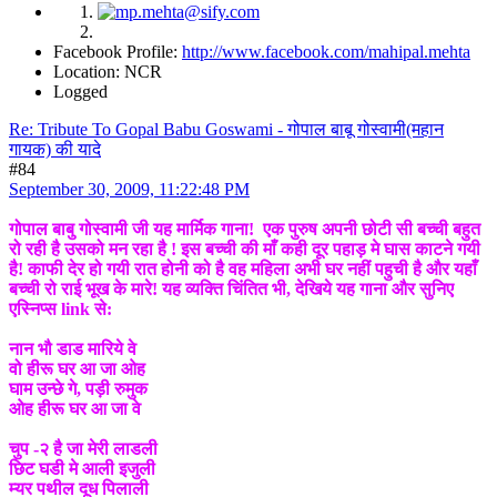
Facebook Profile:
http://www.facebook.com/mahipal.mehta
Location: NCR
Logged
Re: Tribute To Gopal Babu Goswami - गोपाल बाबू गोस्वामी(महान
गायक) की यादे
#84
September 30, 2009, 11:22:48 PM
गोपाल बाबु गोस्वामी जी यह मार्मिक गाना! एक पुरुष अपनी छोटी सी बच्ची बहुत
रो रही है उसको मन रहा है ! इस बच्ची की माँ कही दूर पहाड़ मे घास काटने गयी
है! काफी देर हो गयी रात होनी को है वह महिला अभी घर नहीं पहुची है और यहाँ
बच्ची रो राई भूख के मारे! यह व्यक्ति चिंतित भी, देखिये यह गाना और सुनिए
एस्निप्स link से:
नान भौ डाड मारिये वे
वो हीरू घर आ जा ओह
घाम उन्छे गे, पड़ी रुमुक
ओह हीरू घर आ जा वे
चुप -२ है जा मेरी लाडली
छिट घडी मे आली इजुली
म्यर पथील दूध पिलाली