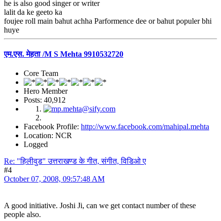
he is also good singer or writer
lalit da ke geeto ka
foujee roll main bahut achha Parformence dee or bahut populer bhi
huye
एम.एस. मेहता /M S Mehta 9910532720
Core Team
Hero Member
Posts: 40,912
Facebook Profile:
http://www.facebook.com/mahipal.mehta
Location: NCR
Logged
Re: "हिलीवुड" उत्तराखण्ड के गीत, संगीत, विडिओ ए
#4
October 07, 2008, 09:57:48 AM
A good initiative. Joshi Ji, can we get contact number of these
people also.