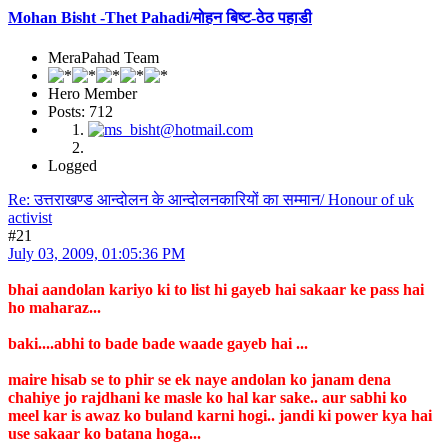
Mohan Bisht -Thet Pahadi/मोहन बिष्ट-ठेठ पहाडी
MeraPahad Team
Hero Member
Posts: 712
Logged
Re: उत्तराखण्ड आन्दोलन के आन्दोलनकारियों का सम्मान/ Honour of uk
activist
#21
July 03, 2009, 01:05:36 PM
bhai aandolan kariyo ki to list hi gayeb hai sakaar ke pass hai
ho maharaz...
baki....abhi to bade bade waade gayeb hai ...
maire hisab se to phir se ek naye andolan ko janam dena
chahiye jo rajdhani ke masle ko hal kar sake.. aur sabhi ko
meel kar is awaz ko buland karni hogi.. jandi ki power kya hai
use sakaar ko batana hoga...