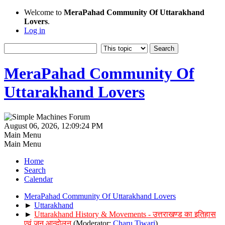
Welcome to
MeraPahad Community Of Uttarakhand
Lovers
.
Log in
MeraPahad Community Of
Uttarakhand Lovers
August 06, 2026, 12:09:24 PM
Main Menu
Main Menu
Home
Search
Calendar
MeraPahad Community Of Uttarakhand Lovers
►
Uttarakhand
►
Uttarakhand History & Movements - उत्तराखण्ड का इतिहास
एवं जन आन्दोलन
(Moderator:
Charu Tiwari
)