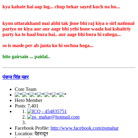
kya kahate hai aap log... chup bekar sayed kuch na ho...
kyon uttarakhand mai abhi tak jisne bhi raj kiya o sirf national
partyo ne kiya aur aur aage bhi yehi hone waala hai kshaitriy
party ka to haal bura hai.. aur aage bhi bura hi rahega...
so is masle per ab janta ko hi sochna hoga...
hito gairsain ... paidal..
पंकज सिंह महर
Core Team
Hero Member
Posts: 7,401
Facebook Profile:
http://www.facebook.com/psmahar
Location: देहरादून