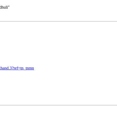
dhuli"
khand.3?ref=tn_tnmn