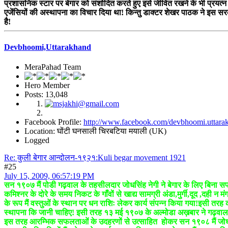
प्रशासनिक स्टार पर बेगार को संशोदित करते हुए इसे जीवित रखने के भी प्रयत
एजेंसियों की अस्थापना का विचार दिया था! किन्तु डाक्टर शेखर पाठक ने इस सर
है!
Devbhoomi,Uttarakhand
MeraPahad Team
Hero Member
Posts: 13,048
Facebook Profile:
http://www.facebook.com/devbhoomi.uttara
Location: घोंटी घनसाली चिरबटिया मयाली (UK)
Logged
Re: कुली बेगार आन्दोलन-१९२१:Kuli begar movement 1921
#25
July 15, 2009, 06:57:19 PM
सन १९०७ मैं पोडी गढ़वाल के तहसीलदार जोधसिंह नेगी ने बेगार के लिए बिना सफ
कमिश्नर के दोरे के समय निकट के गाँवों से खाद्य सामग्री अंडा,मुर्गी,दूद ,द
के रूप मैं वस्तुओं के स्थान पर धन राशिः लेकर कार्य संपन्न किया गया!इसी तरह
स्थापना कि जानी चाहिए! इसी तरह १३ मई १९०७ के अल्मोडा अख़बार ने गढ़वाल मै
इस तरह आरम्भिक सफलताओं के उदहरणों से उत्साहित होकर सन १९०८ मैं जोधसिं