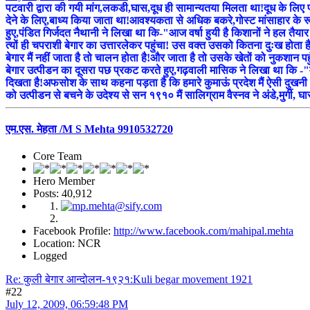
पटवारी द्वारा की गयी मांग,लकडी,घास,दूध ही सामान्यतया मिलता था!दूध के लिए पहले
देने के लिए,बाध्य किया जाता था!आवश्यकता से अधिक बकरे,गोस्ट मांसाहार के रूप
हुए,पंडित गिर्जदत नैथानी ने लिखा था कि-"आज वर्षा हुयी है किशानों ने हल तैयार 
त्यों ही चपराशी बेगार का उत्तारलेकर पहुंचा! उस वक्त उसको कितना दुःख होता ह
बेगार मैं नहीं जाता है तो चालन होता है!और जाता है तो उसके खेतों को नुकशान पह
बेगार उत्पीडन का दूसरा पछ प्रकट करते हुए,गढ़वाली मासिक ने लिखा था कि -"म
दिखता है!अफसोश के साथ कहना पड़ता है कि हमारे कुमाऊं प्रदेश मैं ऐसी दुखनी 
को उत्पीडन से बचने के उदेश्य से सन १९१० मैं सालिग्राम वैस्नव ने अंडे,मुर्गी
एम.एस. मेहता /M S Mehta 9910532720
Core Team
Hero Member
Posts: 40,912
Facebook Profile:
http://www.facebook.com/mahipal.mehta
Location: NCR
Logged
Re: कुली बेगार आन्दोलन-१९२१:Kuli begar movement 1921
#22
July 12, 2009, 06:59:48 PM