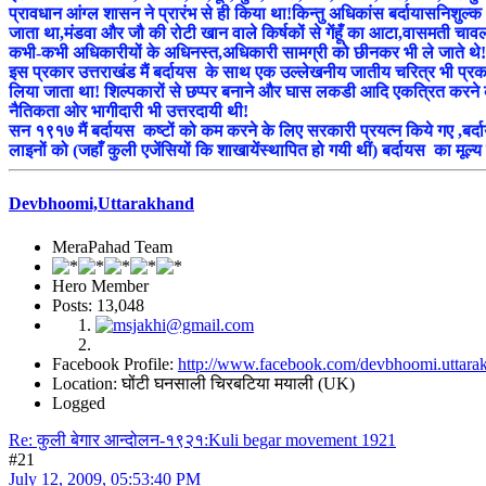
प्रावधान आंग्ल शासन ने प्रारंभ से ही किया था!किन्तु अधिकांस बर्दायासनिशु
जाता था,मंडवा और जौ की रोटी खान वाले किर्षकों से गेंहूँ का आटा,वासमती चावल,
कभी-कभी अधिकारीयों के अधिनस्त,अधिकारी सामग्री को छीनकर भी ले जाते थे!
इस प्रकार उत्तराखंड मैं बर्दायस के साथ एक उल्लेखनीय जातीय चरित्र भी प्रकट
लिया जाता था! शिल्पकारों से छप्पर बनाने और घास लकडी आदि एकत्रित करने क
नैतिकता ओर भागीदारी भी उत्तरदायी थी!
सन १९१७ मैं बर्दायस कष्टों को कम करने के लिए सरकारी प्रयत्न किये गए ,बर्दा
लाइनों को (जहाँ कुली एजेंसियों कि शाखायेंस्थापित हो गयी थीं) बर्दायस का मूल्य न
Devbhoomi,Uttarakhand
MeraPahad Team
Hero Member
Posts: 13,048
Facebook Profile:
http://www.facebook.com/devbhoomi.uttara
Location: घोंटी घनसाली चिरबटिया मयाली (UK)
Logged
Re: कुली बेगार आन्दोलन-१९२१:Kuli begar movement 1921
#21
July 12, 2009, 05:53:40 PM