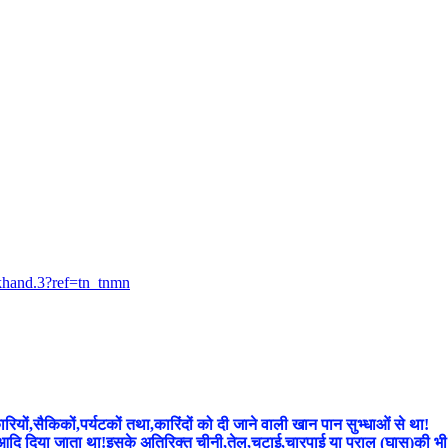
khand.3?ref=tn_tnmn
यों,सैकिकों,पर्यटकों तथा,कारिंदों को दी जाने वाली खान पान सुभ्धाओं से था!
दि दिया जाता था!इसके अतिरिक्त चीनी,तेल,चटाई,चारपाई या पराल (घास)की भी ब्यवस