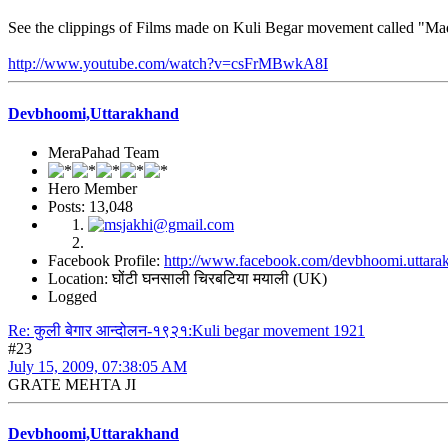
See the clippings of Films made on Kuli Begar movement called "Ma
http://www.youtube.com/watch?v=csFrMBwkA8I
Devbhoomi,Uttarakhand
MeraPahad Team
Hero Member
Posts: 13,048
Facebook Profile:
http://www.facebook.com/devbhoomi.uttara
Location: घोंटी घनसाली चिरबटिया मयाली (UK)
Logged
Re: कुली बेगार आन्दोलन-१९२१:Kuli begar movement 1921
#23
July 15, 2009, 07:38:05 AM
GRATE MEHTA JI
Devbhoomi,Uttarakhand