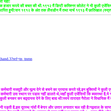
िली यही!
ए,एक हजार रूपये की बचत की थी.१९१२ मैं डिप्टी कमिश्नर कोलेट ने भी कुली एजेंसिय
 स्थापित हुयी!सन १९१२ के अंत तक लैंसडौन मैं तथा मार्च १९१३ मैं छातिखाल (रुद्र
khand.3?ref=tn_tnmn
व कर्मचारी मजदूरी और मूल्य देने से बचने का प्रयास करते रहे,इन बुक्तियों ने कुली एज
चारी उस स्थान पर पडाव नहीं डालते थे,जहाँ कुली एजेंसियों कि ब्यवस्था है,ये ग्
ं कुली बनकर कर बद्र्दायस देने के लिए बाद्य थी!स्वयं तारादत गैरोला ने विधायिक मै
 पड़ती है,इस दूरस्थ गांवों मैं बेगार और उत्तार लगातार चल रही है!गढ़वाल के साप्त