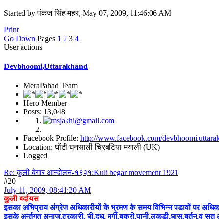
Started by पंकज सिंह महर, May 07, 2009, 11:46:06 AM
Print
Go Down
Pages
1
2
3
4
User actions
Devbhoomi,Uttarakhand
MeraPahad Team
Hero Member
Posts: 13,048
Facebook Profile:
http://www.facebook.com/devbhoomi.uttara
Location: घोंटी घनसाली चिरबटिया मयाली (UK)
Logged
Re: कुली बेगार आन्दोलन-१९२१:Kuli begar movement 1921
#20
July 11, 2009, 08:41:20 AM
कुली बर्दायस
इसका अभिप्राय अंग्रेज अधिकारीयों के भ्रमण के समय विभिन्न पडावों पर अधिकारि
इसके अर्न्तगत अनाज,तरकारी, घी,दूध, मुर्गी,बकरी,पानी,लकडी,घास,बर्तन,व सतु आ