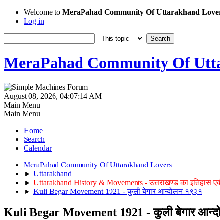
Welcome to
MeraPahad Community Of Uttarakhand Love
Log in
MeraPahad Community Of Utta
August 08, 2026, 04:07:14 AM
Main Menu
Main Menu
Home
Search
Calendar
MeraPahad Community Of Uttarakhand Lovers
►
Uttarakhand
►
Uttarakhand History & Movements - उत्तराखण्ड का इतिहास एव
►
Kuli Begar Movement 1921 - कुली बेगार आन्दोलन १९२१
Kuli Begar Movement 1921 - कुली बेगार आन्