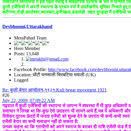
तत्कालीन प्र्स्तिथियों मैं इसे पहले स्थाई व ब्यवहारिक प्रयास के रूप मैं मान्यता म
कुली एजेंसियों ने अपनी स्थापना के प्रथम वर्स मैं उल्लेखनीय भूमिका निभाते हु
श्रीनगर,पोडी,कालेश्वर,ब्यास्घाट,द्वारीखाल,डंडामंडी तहत दुगड्डा मैं एजेंसियां
Devbhoomi,Uttarakhand
MeraPahad Team
Hero Member
Posts: 13,048
Facebook Profile:
http://www.facebook.com/devbhoomi.uttara
Location: घोंटी घनसाली चिरबटिया मयाली (UK)
Logged
Re: कुली बेगार आन्दोलन-१९२१:Kuli begar movement 1921
#26
July 22, 2009, 07:09:22 AM
गढ़वाल मैं कुली एजेंसियों की स्थापना से उत्पन्न नै ब्यवस्था मैं भी कुछ अधिकारी 
समाचार ने लिखा था कि-कुछ ऐसे उदाहरण भी सामने आये हैं,जब ये अधिकारी और कर्म
विशेकर दूरस्थ छेत्रों मैं जनता एजेंसी को शुल्क देने के उपरांत भी कभी-कभी स्वय
एजेंसी बेगार का कभी समाधान नहीं हो सकता है!
उनका कहना था कि ग्रामीणों को अपने स्वराज के बराबर ही राशि एजेंसी फंड मैं देनी