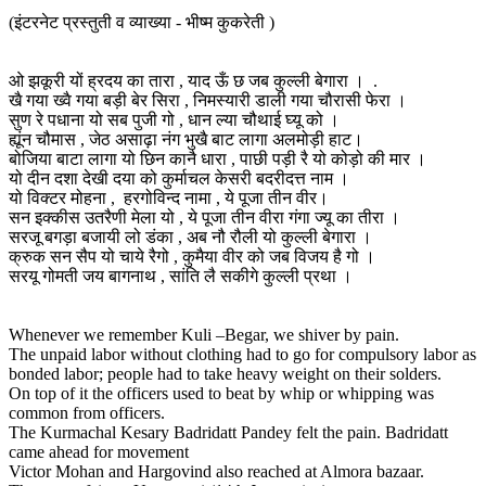
(इंटरनेट प्रस्तुती व व्याख्या - भीष्म कुकरेती )
ओ झकूरी यों ह्रदय का तारा , याद ऊँ छ जब कुल्ली बेगारा । .
खै गया ख्वै गया बड़ी बेर सिरा , निमस्यारी डाली गया चौरासी फेरा ।
सुण रे पधाना यो सब पुजी गो , धान ल्या चौथाई घ्यू को ।
ह्यूंन चौमास , जेठ असाढ़ा नंग भुखै बाट लागा अलमोड़ी हाट।
बोजिया बाटा लागा यो छिन कानै धारा , पाछी पड़ी रै यो कोड़ो की मार ।
यो दीन दशा देखी दया को कुर्माचल केसरी बदरीदत्त नाम ।
यो विक्टर मोहना , हरगोविन्द नामा , ये पूजा तीन वीर।
सन इक्कीस उतरैणी मेला यो , ये पूजा तीन वीरा गंगा ज्यू का तीरा ।
सरजू बगड़ा बजायी लो डंका , अब नौ रौली यो कुल्ली बेगारा ।
क्रुक सन सैप यो चाये रैगो , कुमैया वीर को जब विजय है गो ।
सरयू गोमती जय बागनाथ , सांति लै सकीगे कुल्ली प्रथा ।
Whenever we remember Kuli –Begar, we shiver by pain.
The unpaid labor without clothing had to go for compulsory labor as
bonded labor; people had to take heavy weight on their solders.
On top of it the officers used to beat by whip or whipping was
common from officers.
The Kurmachal Kesary Badridatt Pandey felt the pain. Badridatt
came ahead for movement
Victor Mohan and Hargovind also reached at Almora bazaar.