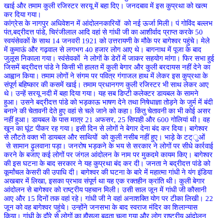
खाई और तमाम कुली रजिस्टर सरयू में बहा दिए। जनदबाव में इस कुप्रथा को खत्म
कर दिया गया।
कांग्रेस के नागपुर अधिवेशन में आंदोलनकारियों को नई ऊर्जा मिली। पं गोविंद बल्लभ
पंत,बद्रीदत्त पांडे, चिरंजीलाल आदि वहां से गांधी जी का आशीर्वाद प्राप्त करके 50
स्वयंसेवकों के साथ 14 जनवरी 1921 को उत्तरायणी के मौके पर बागेश्वर पहुंचे। मेले
में कुमाऊं और गढ़वाल से लगभग 40 हजार लोग आए थे। बागनाथ में पूजा के बाद
जुलूस निकाला गया। स्वंसेवकों ने लोगों के डेरों में जाकर सहयोग मांगा। फिर सभा हुई
जिसमें बद्रीदत्त पांडे ने किसी भी हालत में कुली बेगार और कुली बरदायस नहीं देने का
आह्वान किया। तमाम लोगों ने संगम पर पवित्र गंगाजल हाथ में लेकर इस कुप्रथा के
संपूर्ण बहिष्कार की कसमें खाई। तमाम प्रधानगण कुली रजिस्टर भी साथ लेकर आए
थे। उन्हें सरयू नदी में बहा दिया गया। यह सब डिप्टी कलेक्टर डायबल के सामने
हुआ। उसने बद्रीदत्त पांडे को भड़काऊ भाषण देने तथा निषेधाज्ञा तोड़ने के जुर्म में बंदी
बनाने की चेतावनी देते हुए वहां से चले जाने को कहा। किंतु चेतावनी का भी कोई असर
नहीं हुआ। डायबल के पास मात्र 21 अफसर, 25 सिपाही और 600 गोलियां थी। वह
खून का घूंट पीकर रह गया। इसी दिन से लोगों ने बेगार देना बंद कर दिया। बागेश्वर
से लौटते वक्त भी डायबल और साथियों को कुली नसीब नहीं हुए। भाड़े के टट्ुओं
से सामान ढ़ुलवाना पड़ा। जनरोष भड़कने के भय से सरकार ने लोगों पर सीधे कार्रवाई
करने के बजाए कई लोगों पर जंगल आंदोलन के नाम पर मुकदमे कायम किए। बागेश्वर
की इस घटना के बाद सरकार ने यह कुप्रथा बंद कर दी। जनता ने बद्रीदत्त पांडे को
कूर्मांचल केसरी की उपाधि दी। बागेश्वर की घटना के बारे में महात्मा गांधी ने यंग इंडिया
अखबार में लिखा, इसका प्रभाव संपूर्ण था यह एक रक्तहीन क्रांति थी। कुली बेगार
आंदोलन से बागेश्वर को राष्ट्रीय पहचान मिली। उसी साल जून में गांधी जी कौसानी
आए और 15 दिनों तक वहां रहे। गांधी जी ने वहां अनाशक्ति योग पर टीका लिखी। 22
जून को वह बागेश्वर पहुंचे। उन्होंने जनसभा के बाद स्वराज मंदिर का शिलान्यास
किया। गांधी के दौरे से लोगों का हौसला बढ़ता चला गया और लोग राष्ट्रीय आंदोलन