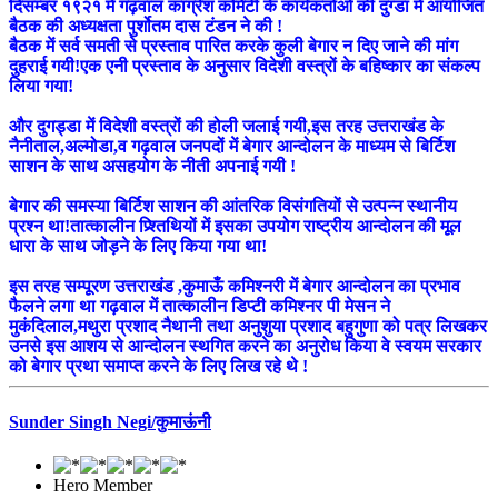
दिसम्बर १९२१ में गढ़वाल कांग्रेश कमिटी के कार्यकर्ताओं की दुग्डा में आयोजित
बैठक की अध्यक्षता पुर्शोतम दास टंडन ने की !
बैठक में सर्व समती से प्रस्ताव पारित करके कुली बेगार न दिए जाने की मांग
दुहराई गयी!एक एनी प्रस्ताव के अनुसार विदेशी वस्त्रों के बहिष्कार का संकल्प
लिया गया!
और दुगड्डा में विदेशी वस्त्रों की होली जलाई गयी,इस तरह उत्तराखंड के
नैनीताल,अल्मोडा,व गढ़वाल जनपदों में बेगार आन्दोलन के माध्यम से बिर्टिश
साशन के साथ असहयोग के नीती अपनाई गयी !
बेगार की समस्या बिर्टिश साशन की आंतरिक विसंगतियों से उत्पन्न स्थानीय
प्रश्न था!तात्कालीन प्र्श्तिथियों में इसका उपयोग राष्ट्रीय आन्दोलन की मूल
धारा के साथ जोड़ने के लिए किया गया था!
इस तरह सम्पूरण उत्तराखंड ,कुमाऊँ कमिश्नरी में बेगार आन्दोलन का प्रभाव
फैलने लगा था गढ़वाल में तात्कालीन डिप्टी कमिश्नर पी मेसन ने
मुकंदिलाल,मथुरा प्रशाद नैथानी तथा अनुशुया प्रशाद बहुगुणा को पत्र लिखकर
उनसे इस आशय से आन्दोलन स्थगित करने का अनुरोध किया वे स्वयम सरकार
को बेगार प्रथा समाप्त करने के लिए लिख रहे थे !
Sunder Singh Negi/कुमाऊंनी
Hero Member