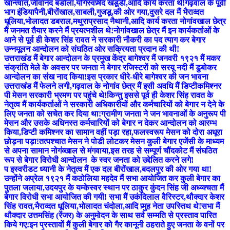
खान्त्वात,जीवानंद बडोला,योगेस्वर्प्र्षद खंडूडी,आदि कार्य करता थे!गढ़वाल के पूर्वी
भाग इंडियापैनी,बीरोंखाल,साबली,गुजडू,की ओर गया,दुसरे दल मैं भैराव्दत
धूलिया,भोलादत डबराल,मथुराप्रसाद नैथानी,आदि कार्य करता नोगांवखाल छेत्र
मैं जनमत तैयार करने मैं प्रयत्नशील थे!नोगांवखाल छेत्र मैं इन कार्यकर्ताओं के
आने से पूर्व ही केशर सिंह रावत ने सरकारी नौकरी का पद त्याग कर बेगार
उन्नमूलन आन्दोलन को संघठित ओर सक्रियता प्रदान की थी!
उत्तराखंड मैं बेगार आन्दोलन के प्रमुख केंद्र बागेश्वर मैं जनवरी १९२१ मैं मकर
संक्रांति मेले के अवसर पर जनता ने बेगार रजिस्टरों को सरयू नदी मैं डुबोकर
आन्दोलन का संख नाद किया!इस प्रकार धीरे-धीरे बागेश्वर की जन भावना
उत्तराखंड मैं फेलने लगी,गढ़वाल के नोगांव छेत्र मैं इसी अवधि मैं डिप्टीकमिश्नर
पी मेसन सरकारी भ्रमण पर पहुंचे थे!किन्तु इससे पूर्व ही केशर सिंह रावत के
नेतृत्व मैं कार्यकर्ताओं ने सरकारी अधिकारीयों और कर्मचारियों को बेगार न देने के
लिए जनता को सचेत कर दिया था!ग्रामीण जनता ने जन भावनाओं के अनुरूप पी
मेसन और उसके अधिनस्त कर्मचारियों को बेगार न देकर आन्दोलन को आरम्भ
किया,डिप्टी कमिश्नर का सामान वहीं पड़ा रहा,फलस्वरूप मेसन को दोरा अधूरा
छोड़ना पड़ा!तत्पश्चात मेसन ने पोडी लोटकर मेसन कुली बेगार एजेंसी के माध्यम
से अपना सामान नोगंव्खाल से मंगवाया,इस तरह से सम्पूर्ण चौंदकोट मैं संघठित
रूप से बेगार विरोधी आन्दोलन के स्वर जनता को उद्देलित करने लगे!
प इस्वरीडट ध्यानी के नेतृत्व मैं एक दल बीरोंखाल,बदलपुर की ओर गया था!
उन्होंने अप्रेल १९२१ मैं कठोलिया महदेव मैं सभा आयोजित कर कुली बेगार का
पुतला जलाया,उदयपुर के यम्केस्वर स्थान पर ठाकुर कुंदन सिंह जी अध्य्क्चता मैं
बेगार विरोधी सभा आयोजित की गयी! सभा मैं उकंदिलाल वैरिस्टर,थौक्दार केशर
सिंह रावत,भैराव्दत धूलिया,भोलादत चंदोला,आदि प्र्मुह नेता उपस्तिथ थे!सभा मैं
थौक्दार उत्तमसिंह (रेंजर) के अनुमोदन के साथ सर्व सम्मति से प्रस्ताव पारित
किये गए!इन प्रस्तावों मैं कुली बेगार को गैर कानूनी ठहराते हुए जनता के वनों पर