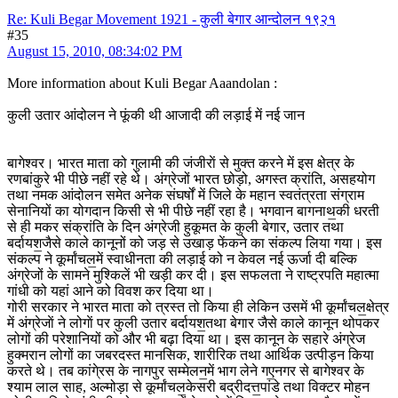
Re: Kuli Begar Movement 1921 - कुली बेगार आन्दोलन १९२१
#35
August 15, 2010, 08:34:02 PM
More information about Kuli Begar Aaandolan :
कुली उतार आंदोलन ने फूंकी थी आजादी की लड़ाई में नई जान
बागेश्वर। भारत माता को गुलामी की जंजीराें से मुक्त करने में इस क्षेत्र के
रणबांकुरे भी पीछे नहीं रहे थे। अंग्रेजों भारत छोड़ो, अगस्त क्रांति, असहयोग
तथा नमक आंदोलन समेत अनेक संघर्षों में जिले के महान स्वतंत्रता संग्राम
सेनानियों का योगदान किसी से भी पीछे नहीं रहा है। भगवान बागनाथ॒की धरती
से ही मकर संक्रांति के दिन अंग्रेजी हुकूमत के कुली बेगार, उतार तथा
बर्दायश॒जैसे काले कानूनों को जड़ से उखाड़ फेंकने का संकल्प लिया गया। इस
संकल्प ने कूर्मांचल॒में स्वाधीनता की लड़ाई को न केवल नई ऊर्जा दी बल्कि
अंग्रेजों के सामने मुश्किलें भी खड़ी कर दी। इस सफलता ने राष्ट्रपति महात्मा
गांधी को यहां आने को विवश कर दिया था।
गोरी सरकार ने भारत माता को त्रस्त तो किया ही लेकिन उसमें भी कूर्मांचल॒क्षेत्र
में अंग्रेजाें ने लोगाें पर कुली उतार बर्दायश॒तथा बेगार जैसे काले कानून थोपकर
लोगों की परेशानियों को और भी बढ़ा दिया था। इस कानून के सहारे अंग्रेज
हुक्मरान लोगों का जबरदस्त मानसिक, शारीरिक तथा आर्थिक उत्पीड़न किया
करते थे। तब कांगे्रस के नागपुर सम्मेलन॒में भाग लेने गए॒नगर से बागेश्वर के
श्याम लाल साह, अल्मोड़ा से कूर्मांचल॒केसरी बद्रीदत्त॒पांडे तथा विक्टर मोहन