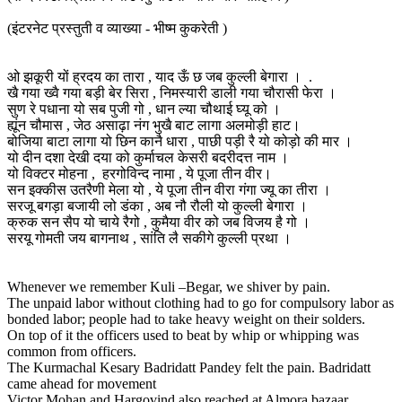
(इंटरनेट प्रस्तुती व व्याख्या - भीष्म कुकरेती )
ओ झकूरी यों ह्रदय का तारा , याद ऊँ छ जब कुल्ली बेगारा । .
खै गया ख्वै गया बड़ी बेर सिरा , निमस्यारी डाली गया चौरासी फेरा ।
सुण रे पधाना यो सब पुजी गो , धान ल्या चौथाई घ्यू को ।
ह्यूंन चौमास , जेठ असाढ़ा नंग भुखै बाट लागा अलमोड़ी हाट।
बोजिया बाटा लागा यो छिन कानै धारा , पाछी पड़ी रै यो कोड़ो की मार ।
यो दीन दशा देखी दया को कुर्माचल केसरी बदरीदत्त नाम ।
यो विक्टर मोहना , हरगोविन्द नामा , ये पूजा तीन वीर।
सन इक्कीस उतरैणी मेला यो , ये पूजा तीन वीरा गंगा ज्यू का तीरा ।
सरजू बगड़ा बजायी लो डंका , अब नौ रौली यो कुल्ली बेगारा ।
क्रुक सन सैप यो चाये रैगो , कुमैया वीर को जब विजय है गो ।
सरयू गोमती जय बागनाथ , सांति लै सकीगे कुल्ली प्रथा ।
Whenever we remember Kuli –Begar, we shiver by pain.
The unpaid labor without clothing had to go for compulsory labor as
bonded labor; people had to take heavy weight on their solders.
On top of it the officers used to beat by whip or whipping was
common from officers.
The Kurmachal Kesary Badridatt Pandey felt the pain. Badridatt
came ahead for movement
Victor Mohan and Hargovind also reached at Almora bazaar.