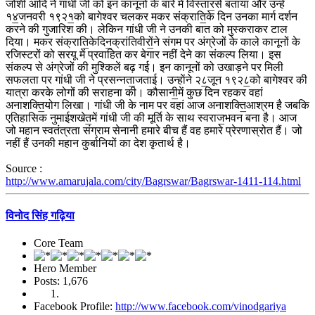
जोशी आदि ने गांधी जी को इन कानूनों के बारे में विस्तार॒से बताया और उन्हें
१४॒जनवरी १९२१॒को बागेश्वर चलकर मकर संक्राति॒के दिन उनका मार्ग दर्शन
करने की गुजारिश की। लेकिन गांधी जी ने उनकी बात को मुस्कराकर टाल
दिया। मकर संक्राति॒केदिन॒क्रांतिवीरों॒ने संगम पर अंग्रेजों के काले कानूनों के
रजिस्टरों को सरयू में प्रवाहित कर बेगार नहीं देने का संकल्प लिया। इस
संकल्प से अंग्रेजों की मुश्किलें बढ़ गई। इन कानूनों को उखाड़ने पर मिली
सफलता पर गांधी जी ने प्रसन्नता॒जताई। उन्हाेंने २८॒जून १९२८॒को बागेश्वर की
यात्रा करके लोगों की सराहना की। कौसानी॒में कुछ दिन रहकर वहां
अनाशक्ति॒योग लिखा। गांधी जी के नाम पर वहां आज अनाशक्ति॒आश्रम है जबकि
एतिहासिक नुमाईशखेत॒में गांधी जी की मूर्ति के साथ स्वराज॒भवन बना है। आज
जो महान स्वतंत्रता संग्राम सेनानी हमारे बीच हैं वह हमारे प्रेरणास्रोत हैं। जो
नहीं हैं उनकी महान कुर्बानियों का देश कृतार्थ है।
Source :
http://www.amarujala.com/city/Bagrswar/Bagrswar-1411-114.html
विनोद सिंह गढ़िया
Core Team
Hero Member
Posts: 1,676
Facebook Profile:
http://www.facebook.com/vinodgariya