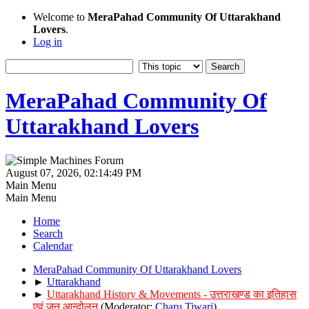
Welcome to
MeraPahad Community Of Uttarakhand
Lovers
.
Log in
MeraPahad Community Of
Uttarakhand Lovers
August 07, 2026, 02:14:49 PM
Main Menu
Main Menu
Home
Search
Calendar
MeraPahad Community Of Uttarakhand Lovers
►
Uttarakhand
►
Uttarakhand History & Movements - उत्तराखण्ड का इतिहास
एवं जन आन्दोलन
(Moderator:
Charu Tiwari
)