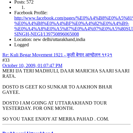
Posts: 572
Facebook Profile:
http://www.facebook.com/pages/%E0%A4%B8%E0%
%E0%A4%B8%E0%A4%BF%E0%A4%82%E0%A4%B9-
%E0%A4%A8%E0%A5%87%E0%A4%97%E0%A5%80SU
SINGH-NEGI/139750896065008
Location: new delhi/uttarakhand,india
Logged
Re: Kuli Begar Movement 1921 - कुली बेगार आन्दोलन १९२१
#33
October 10, 2009, 01:07:47 PM
MERI IJA TERI MADHULI, DAAR MARICHA SAARI SAARI
RATA.
DOSTO IS GEET KO SUNKAR TO AAKHON BHAR
GAYEE.
DOSTO I AM GOING AT UTTARAKHAND TOUR
YESTERDAY. FOR ONE MONTH.
SO YOU TAKE ENJOY AT MERRA PAHAD . COM.