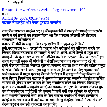
Logged
Re: कुली बेगार आन्दोलन-१९२१:Kuli begar movement 1921
#30
August 09, 2009, 09:19:49 PM
गढ़वाल मैं कांग्रेश और बेगार;दुगड्डा सम्मलेन
रास्ट्रीय स्थर पर अप्रैल १९१९ मैं महात्मागांधी ने असहयोग आन्दोलन प्रारंभ
करने से पूर्व छात्रों का आह्वान किया था कि वे स्कूल कोलेजों को छोड़कर
सत्याग्रह मैं सम्मिलित हों!
बनारस मैं गांधी के आह्वान कि छात्र शक्ति मैं अनुकूल प्रतिकिर्या
हुयी,फलस्वरूप ५०० छात्रों ने कक्षाओं और परीक्षाओं का बहिष्कार करने का
निश्चय किया!तत्पश्चात इन छात्रों ने यहाँ से अपने-अपने छेत्रों मैं पहुंच कर
असहयोग के प्रश्न पर जनता को उद्देलित करने का प्रयत्न किया,बनारस मैं इस
समय गढ़वाली युवक भी अंग्रेजी व संसकिरत भाषा का अद्ययन कर रहे थे!
इनमें भोलादत चंदोला भैराव्दत धूलिया,जीवानंद बडोला तथा गोवर्धन बडोला पमुख
थे!गांधी निर्देश पर वे सत्याग्रह हेतु जनमत जागृति करने के लिए गढ़वाल चले
आये,लखनऊ मैं मथुरा प्रशाद नैथानी के नेतृत्व मैं इन युवकों ने मुकंदिलाल के
साथ विचार विमर्स कर गढ़वाल मैं असहयोग सत्याग्रह स्थानीय किर्शक व शर्मिक
समस्याओं (बेगार व वन)के हल के लिए संचालित करने का निश्चय किया!इस
प्रकार रास्त्र्ब्यापी असहयोग आन्दोलन गढ़वाल कांग्रेश के नवजात संघठन द्वारा
दल के कार्यक्रम व नीतियों को समाज के सभी वर्गों तक पहुंचाने के उद्देश्य से
तथा स्थानीय समस्यों केरों हल के लिए चलाया गया!यधपि बेगार आन्दोलन
कांग्रेश के तत्वावधान मैं नहीं चलाया गया किन्तु कंग्रेशी नेताओं ने असंतोष को
नेतृत्व प्रदान कर इसे प्रखरता प्रदान कि!