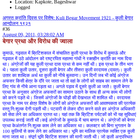
Location: Kapkote, Bageshwar
Logged
अगस्त क्रांति दिवस पर विशेष: Kuli Begar Movement 1921 - कुली बेगार
आन्दोलन १९२१
#36
August 09, 2011, 03:28:02 AM
बेगार प्रथा और विरोध की ज्वाला
कुमाऊं, गढ़वाल में ब्रिटिशकाल में संचालित कुली प्रथा के विरोध में कुमाऊं और
गढ़वाल में उठे आंदोलन को राष्ट्रपिता महात्मा गांधी ने रक्तहीन क्रांति का नाम दिया
था। अंग्रेजों की यह कुली प्रथा दास प्रथा से कम नहीं थी। इस प्रथा के तीन भाग
थे। पहला कुली उतार, दूसरा कुली बेगार और तीसरा कुली वरदायस (दावत)। कुली
उतार का शाब्दिक अर्थ था कुली को नीचे बुलवाना। उन दिनों जब भी कोई अंग्रेज
अफसर किसी क्षेत्र के दौरे पर जाता था तो वहां के लोगों को साहब का सामान लेने के
लिए गांव से नीचे आना पड़ता था। अगले पड़ाव में दूसरे कुली आ जाते। कुली बेगार
प्रथा के अनुसार अंग्रेज अफसरों का सामान उठाने के साथ ही अन्य काम भी लोगों
को करने पड़ते थे। जिसमें अंग्रेजों के घोड़ों की देखभाल भी शामिल थी। वरदायस
प्रथा के नाम पर क्षेत्र विशेष के लोगों को अंग्रेज अफसरों की आवश्यकता की प्रत्येक
वस्तु नि:शुल्क देनी पड़ती थी। पटवारी से लेकर दौरा करने वाले हर अंग्रेज अधिकारी
को सेवा लेने का अधिकार प्राप्त था। यहां तक कि ब्रिटिश पर्यटकों को भी यह सुविधाएं
उपलब्ध कराई जाती थीं।
कई अंग्रेजों के कुमाऊं में चाय बागान थे। अंग्रेजों को बेगार
प्रथा केअंतर्गत नि:शुल्क काम लेने का अधिकार था। कलक्टर को बिना भुगतान के
100 कुलियों से काम लेने का अधिकार था। भूमि का मालिक प्रत्येक व्यक्ति एक कुली
माना जाता था। संपूर्ण भूमि ब्रिटिश शासन की मानी जाती थी। जो कुली अनुपस्थित