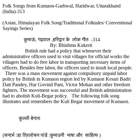
Folk Songs from Kumaon-Garhwal, Haridwar, Uttarakhand
(India)-313
(Asian, Himalayan Folk Song/Traditional Folktales/ Conventional
Sayings Series)
कुमाऊं, गढ़वाल ,हरिद्वार के लोक गीत -314
By: Bhishma Kukreti
British rule had a policy that whenever their
administrative officers used to visit villages for official works the
villagers had to do free labor in transporting necessary items of
officers. Besides free labor, the officers used to insult local people.
There was a mass movement against compulsory unpaid labor
policy by British in Kumaon region led by Kumaon Kesari Badri
Datt Pandey, Har Govind Pant, Victor Mohan and other freedom
fighters. The movement was successful and British administration
had to abolish Kuli-Begar policy. The following folk song
illustrates and remembers the Kuli Begar movement of Kumaon.
कुल्ली बेगारा
(सन्दर्भ :डा त्रिलोचन पांडे :कुमाउनी भाषा और साहित्य )