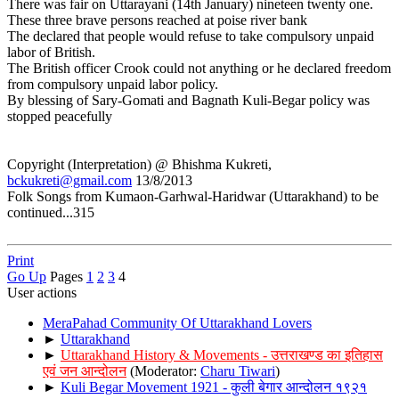
There was fair on Uttarayani (14th January) nineteen twenty one.
These three brave persons reached at poise river bank
The declared that people would refuse to take compulsory unpaid
labor of British.
The British officer Crook could not anything or he declared freedom
from compulsory unpaid labor policy.
By blessing of Sary-Gomati and Bagnath Kuli-Begar policy was
stopped peacefully
Copyright (Interpretation) @ Bhishma Kukreti,
bckukreti@gmail.com
13/8/2013
Folk Songs from Kumaon-Garhwal-Haridwar (Uttarakhand) to be
continued...315
Print
Go Up
Pages
1
2
3
4
User actions
MeraPahad Community Of Uttarakhand Lovers
►
Uttarakhand
►
Uttarakhand History & Movements - उत्तराखण्ड का इतिहास
एवं जन आन्दोलन
(Moderator:
Charu Tiwari
)
►
Kuli Begar Movement 1921 - कुली बेगार आन्दोलन १९२१