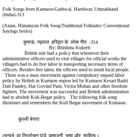
Folk Songs from Kumaon-Garhwal, Haridwar, Uttarakhand
(India)-313
(Asian, Himalayan Folk Song/Traditional Folktales/ Conventional
Sayings Series)
कुमाऊं, गढ़वाल ,हरिद्वार के लोक गीत -314
By: Bhishma Kukreti
British rule had a policy that whenever their
administrative officers used to visit villages for official works the
villagers had to do free labor in transporting necessary items of
officers. Besides free labor, the officers used to insult local people.
There was a mass movement against compulsory unpaid labor
policy by British in Kumaon region led by Kumaon Kesari Badri
Datt Pandey, Har Govind Pant, Victor Mohan and other freedom
fighters. The movement was successful and British administration
had to abolish Kuli-Begar policy. The following folk song
illustrates and remembers the Kuli Begar movement of Kumaon.
कुल्ली बेगारा
(सन्दर्भ :डा त्रिलोचन पांडे :कुमाउनी भाषा और साहित्य )