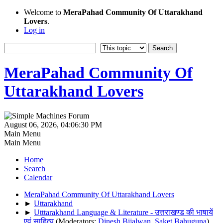
Welcome to
MeraPahad Community Of Uttarakhand
Lovers
.
Log in
MeraPahad Community Of
Uttarakhand Lovers
August 06, 2026, 04:06:30 PM
Main Menu
Main Menu
Home
Search
Calendar
MeraPahad Community Of Uttarakhand Lovers
►
Uttarakhand
►
Utttarakhand Language & Literature - उत्तराखण्ड की भाषायें
एवं साहित्य
(Moderators:
Dinesh Bijalwan
,
Saket Bahuguna
)