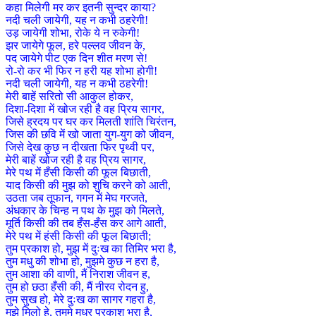
कहा मिलेगी मर कर इतनी सुन्दर काया?
नदी चली जायेगी, यह न कभी ठहरेगी!
उड़ जायेगी शोभा, रोके ये न रुकेगी!
झर जायेगे फूल, हरे पल्लव जीवन के,
पद जायेगे पीट एक दिन शीत मरण से!
रो-रो कर भी फिर न हरी यह शोभा होगी!
नदी चली जायेगी, यह न कभी ठहरेगी!
मेरी बाहें सरितो सी आकुल होकर,
दिशा-दिशा में खोज रही है वह प्रिय सागर,
जिसे ह्रदय पर घर कर मिलती शांति चिरंतन,
जिस की छवि में खो जाता युग-युग को जीवन,
जिसे देख कुछ न दीखता फिर पृथ्वी पर,
मेरी बाहें खोज रही है वह प्रिय सागर,
मेरे पथ में हँसी किसी की फूल बिछाती,
याद किसी की मुझ को शुचि करने को आती,
उठता जब तूफान, गगन में मेघ गरजते,
अंधकार के चिन्ह न पथ के मुझ को मिलते,
मूर्ति किसी की तब हँस-हँस कर आगे आती,
मेरे पथ में हंसी किसी की फूल बिछाती;
तुम प्रकाश हो, मुझ में दुःख का तिमिर भरा है,
तुम मधु की शोभा हो, मुझमे कुछ न हरा है,
तुम आशा की वाणी, मैं निराश जीवन ह,
तुम हो छठा हँसी की, मैं नीरव रोदन हु,
तुम सुख हो, मेरे दुःख का सागर गहरा है,
मुझे मिलो हे, तुममे मधुर प्रकाश भरा है,