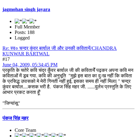
jagmohan singh jayara
Full Member
Posts: 188
Logged
Re: स्व० चन्द्र कुंवर बर्त्वाल जी और उनकी कवितायें/CHANDRA
KUNWAR BARTWAL
#17
June 04, 2009, 05:34:45 PM
प्रकृति के चतेरे कवि चंद्र कुँवर बर्त्वाल जी की कवितायेँ पढ़कर अपना कवि मन
कविताओं में डूब गया. कवि की अनुभूति "मुझे इस बात का दुःख नहीं कि कविता
के प्रसिद्ध उपासको मे मेरी गिनती नहीं हुई, इसका समय ही नहीं मिला| " चन्द्र
कुंवर बर्त्वाल....कसक भरी है. पंकज सिंह महर जी. ......दुर्लभ प्रस्तुति के लिए
आभार प्रकट करता हूँ'
"जिग्यांसू"
पंकज सिंह महर
Core Team