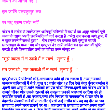
जीवन का आनंद नहीं।
झर जावेंगे पत्रकुसुम तरु
पर मधु-प्राण बसंत नहीं
जीवन मैं संतोष से लबरेज इन ध्वनिपूर्ण पंक्तियों मैं यथार्थ का अद्भुत सौन्दर्य पूरी
चमक के साथ अपनी उपस्थिति को दर्ज करता है -"मेरा सब चलना व्यर्थ,हुआ, मैं
न कुछ करने मैं समर्थ हुआ"। रोग शएय्या पर दस्तक देती मृत्यु से उपजी
छात्पताहत के मध्य "यम् और मृत्यु पर ढेर सारी कवितायन इस बात की पुष्टि
करती हैं की क्रियाशील उर्जा का कीडा उनमें मौजूद था।
"मुझे ज्वाला मैं न डालो मैं न स्वर्ण , सुनार हूँ ।
मत जलाओ , मत जलाओ मैं न स्वर्ण ,सुनार हूँ ।"
मृत्युबोध पर ये पंक्तियाँ कोई असाधारण कवि ही रच सकता है ."यम्"उनकी
अन्यतम कविताओं में से है .कुल २८ वसंत और २४ दिन देखे चंद्र कुंवर बर्थ्वाल ने
.इतनी कम आयु पी-यानि शताब्दी का एक चौथी हिस्सा.इतनी कम जीवन अवधि में
सम्पूर्ण जीवन और उसके रहस्यों को समझना उनकी असधार्ण प्रतिभा को ही
प्रदर्शित करती है .वह प्रसाद,पन्त और निराला के समकालीन थे.उस दौर के
बेहतरीन लेखकों,कवियों संगत और दोस्ती उन्हें नसीब थी- यह वह दौर था जब
छायावाद अपने चरम उत्कर्ष पर था। एक तरह से छायावाद लगभग अपना कार्य
निष्पादित कर चुका था । किंतु किसी रचनाकार का अपने अतीत से मुंह मोड़ना