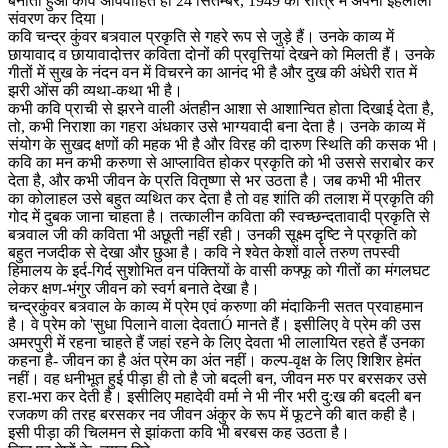
बनाता हुआ कवि अविवाहित ही 24 सितम्बर, 1949 को रात्रि में अपनी इहलीला
संवरण कर दिया।
कवि चन्द्र कुंवर बत्र्वाल प्रकृति से गहरे रूप से जुड़े हैं। उनके काव्य में
छायावाद व छायावादोत्तर कविता दोनों की प्रवृत्तियां देखने को मिलती हैं। उनके
गीतों में सुख के नंदन वन में विचरने का आनंद भी है और दुख की अंधेरी रात में
झरी ओंस की व्यथा-कथा भी है।
कभी कवि प्राची से झरने वाली अंतहीन आशा से आशान्वित होता दिखाई देता है,
तो, कभी निराशा का गहरा अंधकार उसे भाग्यवादी बना देता है। उनके काव्य में
संयोग के सुखद क्षणों की महक भी है और विरह की दारुण स्थिति की कसक भी।
कवि का मन कभी करुणा से आप्लावित होकर प्रकृति को भी उससे सराबोर कर
देता है, और कभी जीवन के प्रति वितृष्णा से भर उठता है। जब कभी भी भीतर
का कोलाहल उसे बहुत व्यथित कर देता है तो वह शांति की तलाश में प्रकृति की
गोद में दुबक जाना चाहता है। तत्कालीन कविता की स्वच्छन्दतावादी प्रकृति से
बत्र्वाल जी की कविता भी अछूती नहीं रही। उनकी सूक्ष्म दृष्टि ने प्रकृति को
बहुत नजदीक से देखा और छुआ है। कवि ने श्वेत केशों वाले तरुण तपस्वी
हिमालय के इर्द-गिर्द सुशोभित वन पंक्तियों के वासी कफ्फू को गीतों का मंगलघट
लेकर क्षण-भंगुर जीवन को स्वर्ग बनाते देखा है।
चन्द्रकुंवर बत्र्वाल के काव्य में प्रेम एवं करुणा की मंदाकिनी सतत प्रवाहमान
है। वे प्रेम को 'सुधा पिलाने वाला देवताÓ मानते हैं। इसीलिए वे प्रेम की उस
अमरपुरी में रहना चाहते हैं जहां रहने के लिए देवता भी लालायित रहते हैं उनका
कहना है- जीवन का है अंत प्रेम का अंत नहीं। कल्प-वृक्ष के लिए शिशिर हेमंत
नहीं। वह धनीभूत हुई पीड़ा ही तो है जो बदली बन, जीवन मरु पर बरसकर उसे
हरा-भरा कर देती है। इसीलिए महादेवी वर्मा ने भी नीर भरी दु:ख की बदली बन
रजकण की तरह बरसकर नव जीवन अंकुर के रूप में फूटने की बात कही है।
इसी पीड़ा की चिलमन से झांकता कवि भी बरबस कह उठता है।