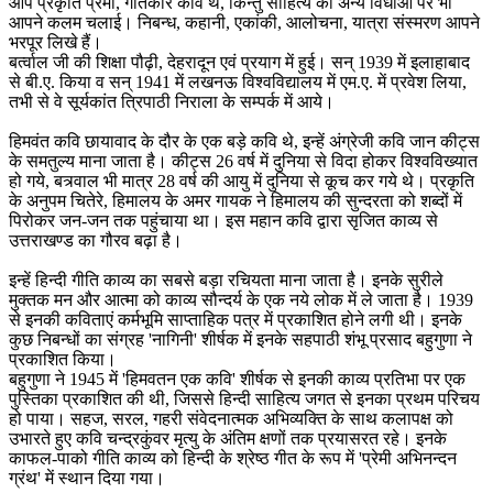
आप प्रकृति प्रेमी, गीतकार कवि थे, किन्तु साहित्य की अन्य विधाओं पर भी
आपने कलम चलाई। निबन्ध, कहानी, एकांकी, आलोचना, यात्रा संस्मरण आपने
भरपूर लिखे हैं।
बर्त्वाल जी की शिक्षा पौढ़ी, देहरादून एवं प्रयाग में हुई। सन् 1939 में इलाहाबाद
से बी.ए. किया व सन् 1941 में लखनऊ विश्वविद्यालय में एम.ए. में प्रवेश लिया,
तभी से वे सूर्यकांत त्रिपाठी निराला के सम्पर्क में आये।
हिमवंत कवि छायावाद के दौर के एक बड़े कवि थे, इन्हें अंग्रेजी कवि जान कीट्स
के समतुल्य माना जाता है। कीट्स 26 वर्ष में दुनिया से विदा होकर विश्वविख्यात
हो गये, बत्र्वाल भी मात्र 28 वर्ष की आयु में दुनिया से कूच कर गये थे। प्रकृति
के अनुपम चितेरे, हिमालय के अमर गायक ने हिमालय की सुन्दरता को शब्दों में
पिरोकर जन-जन तक पहुंचाया था। इस महान कवि द्वारा सृजित काव्य से
उत्तराखण्ड का गौरव बढ़ा है।
इन्हें हिन्दी गीति काव्य का सबसे बड़ा रचियता माना जाता है। इनके सुरीले
मुक्तक मन और आत्मा को काव्य सौन्दर्य के एक नये लोक में ले जाता है। 1939
से इनकी कविताएं कर्मभूमि साप्ताहिक पत्र में प्रकाशित होने लगी थी। इनके
कुछ निबन्धों का संग्रह 'नागिनी' शीर्षक में इनके सहपाठी शंभू प्रसाद बहुगुणा ने
प्रकाशित किया।
बहुगुणा ने 1945 में 'हिमवतन एक कवि' शीर्षक से इनकी काव्य प्रतिभा पर एक
पुस्तिका प्रकाशित की थी, जिससे हिन्दी साहित्य जगत से इनका प्रथम परिचय
हो पाया। सहज, सरल, गहरी संवेदनात्मक अभिव्यक्ति के साथ कलापक्ष को
उभारते हुए कवि चन्द्रकुंवर मृत्यु के अंतिम क्षणों तक प्रयासरत रहे। इनके
काफल-पाको गीति काव्य को हिन्दी के श्रेष्ठ गीत के रूप में 'प्रेमी अभिनन्दन
ग्रंथ' में स्थान दिया गया।