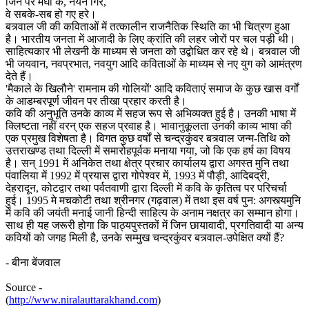
जिन पर मेघों के, नयन गिरे,
वे सबके-सब हो गए हरे।
बत्र्वाल जी की कविताओं में तत्कालीन राजनैतिक स्थिति का भी चित्रण हुआ
है। भारतीय जनता में आजादी के लिए क्रांति की लहर जोरों पर चल पड़ी थी।
साहित्यकार भी लेखनी के माध्यम से जनता को उद्बोधित कर रहे थे। बत्र्वाल जी
भी जयवान, नवप्रभात, नवयुग आदि कविताओं के माध्यम से नए युग को आमंत्रण
देते हैं।
'मैकाले के खिलौने' रामनाम की गोलियों' आदि कविताएं समाज के कुछ खास वर्गों
के आडम्बरपूर्ण जीवन पर तीखा प्रहार करती है।
कवि की अनुभूति उनके काव्य में सहज रूप से अभिव्यक्त हुई है। उनकी भाषा में
क्लिष्टता नहीं वरन् एक सहज प्रवाह है। भावानुकूलता उनकी काव्य भाषा की
एक प्रमुख विशेषता है। विगत कुछ वर्षों से चन्द्रकुंवर बत्र्वाल जन्म-तिथि को
उत्तराखण्ड तथा दिल्ली में समारोहपूर्वक मनाया गया, जो कि एक हर्ष का विषय
है। सन् 1991 में अनिकेत तथा क्षेत्र प्रचार कार्यालय द्वारा अगस्त मुनि तथा
पंवालिया में 1992 में प्रयास द्वारा गोपेश्वर में, 1993 में पौड़ी, आदिबद्री,
देहरादून, कोटद्वार तथा पर्वतवाणी द्वारा दिल्ली में कवि के कृतित्व पर परिचर्चा
हुई। 1995 मे मचकोटी तथा श्रीनगर (गढ़वाल) में तथा इस वर्ष पुन: अगस्त्यमुनि
में कवि की जयंती मनाई जानी हिन्दी साहित्य के अनाम नक्षत्र का सम्मान होगा।
साथ ही यह जरूरी होगा कि पाठ्यपुस्तकों में जिन छायावादी, प्रगतिवादी या अन्य
कवियों को जगह मिली है, उनके सम्मुख चन्द्रकुंवर बत्र्वाल-उपेक्षित क्यों हैं?
- बीना बेंजवाल
Source -
(
http://www.niralauttarakhand.com
)