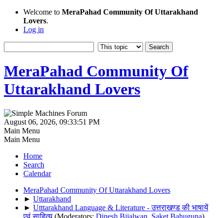
Welcome to
MeraPahad Community Of Uttarakhand
Lovers
.
Log in
MeraPahad Community Of
Uttarakhand Lovers
August 06, 2026, 09:33:51 PM
Main Menu
Main Menu
Home
Search
Calendar
MeraPahad Community Of Uttarakhand Lovers
►
Uttarakhand
►
Utttarakhand Language & Literature - उत्तराखण्ड की भाषायें
एवं साहित्य
(Moderators:
Dinesh Bijalwan
,
Saket Bahuguna
)