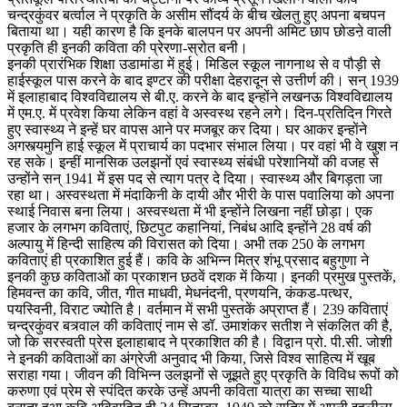
चन्द्रकुंवर बर्त्वाल ने प्रकृति के असीम सौंदर्य के बीच खेलतु हुए अपना बचपन
बिताया था। यही कारण है कि इनके बालपन पर अपनी अमिट छाप छोडऩे वाली
प्रकृति ही इनकी कविता की प्रेरणा-स्रोत बनी।
इनकी प्रारंभिक शिक्षा उडामांडा में हुई। मिडिल स्कूल नागनाथ से व पौड़ी से
हाईस्कूल पास करने के बाद इण्टर की परीक्षा देहरादून से उत्तीर्ण की। सन् 1939
में इलाहाबाद विश्वविद्यालय से बी.ए. करने के बाद इन्होंने लखनऊ विश्वविद्यालय
में एम.ए. में प्रवेश किया लेकिन वहां वे अस्वस्थ रहने लगे। दिन-प्रतिदिन गिरते
हुए स्वास्थ्य ने इन्हें घर वापस आने पर मजबूर कर दिया। घर आकर इन्होंने
अगस्त्यमुनि हाई स्कूल में प्राचार्य का पदभार संभाल लिया। पर वहां भी वे खुश न
रह सके। इन्हीं मानसिक उलझनों एवं स्वास्थ्य संबंधी परेशानियों की वजह से
उन्होंने सन् 1941 में इस पद से त्याग पत्र दे दिया। स्वास्थ्य और बिगड़ता जा
रहा था। अस्वस्थता में मंदाकिनी के दायी और भीरी के पास पवालिया को अपना
स्थाई निवास बना लिया। अस्वस्थता में भी इन्होंने लिखना नहीं छोड़ा। एक
हजार के लगभग कविताएं, छिटपुट कहानियां, निबंध आदि इन्होंने 28 वर्ष की
अल्पायु में हिन्दी साहित्य की विरासत को दिया। अभी तक 250 के लगभग
कविताएं ही प्रकाशित हुई हैं। कवि के अभिन्न मित्र शंभू प्रसाद बहुगुणा ने
इनकी कुछ कविताओं का प्रकाशन छठवें दशक में किया। इनकी प्रमुख पुस्तकें,
हिमवन्त का कवि, जीत, गीत माधवी, मेधनंदनी, प्रणयनि, कंकड-पत्थर,
पयस्विनी, विराट ज्योति है। वर्तमान में सभी पुस्तकें अप्राप्त हैं। 239 कविताएं
चन्द्रकुंवर बत्र्वाल की कविताएं नाम से डॉ. उमाशंकर सतीश ने संकलित की है,
जो कि सरस्वती प्रेस इलाहाबाद ने प्रकाशित की है। विद्वान प्रो. पी.सी. जोशी
ने इनकी कविताओं का अंग्रेजी अनुवाद भी किया, जिसे विश्व साहित्य में खूब
सराहा गया। जीवन की विभिन्न उलझनों से जूझते हुए प्रकृति के विविध रूपों को
करुणा एवं प्रेम से स्पंदित करके उन्हें अपनी कविता यात्रा का सच्चा साथी