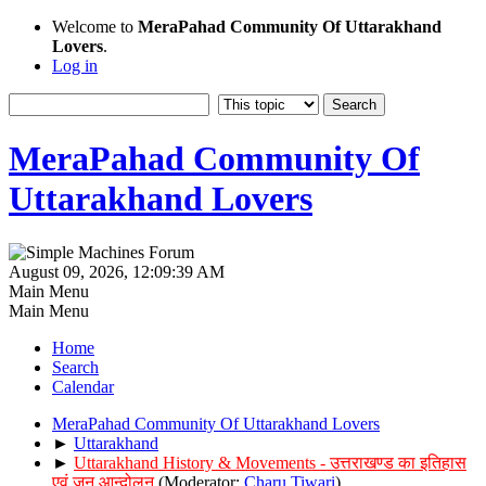
Welcome to
MeraPahad Community Of Uttarakhand
Lovers
.
Log in
MeraPahad Community Of
Uttarakhand Lovers
August 09, 2026, 12:09:39 AM
Main Menu
Main Menu
Home
Search
Calendar
MeraPahad Community Of Uttarakhand Lovers
►
Uttarakhand
►
Uttarakhand History & Movements - उत्तराखण्ड का इतिहास
एवं जन आन्दोलन
(Moderator:
Charu Tiwari
)