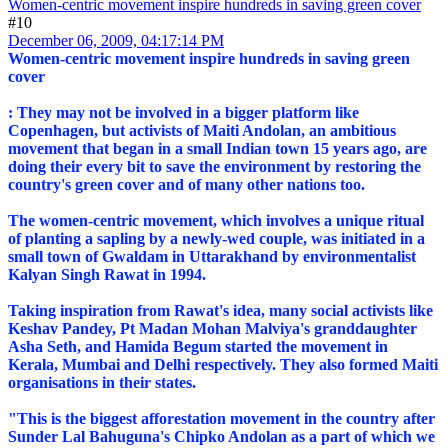
Women-centric movement inspire hundreds in saving green cover
#10
December 06, 2009, 04:17:14 PM
Women-centric movement inspire hundreds in saving green
cover
: They may not be involved in a bigger platform like
Copenhagen, but activists of Maiti Andolan, an ambitious
movement that began in a small Indian town 15 years ago, are
doing their every bit to save the environment by restoring the
country's green cover and of many other nations too.
The women-centric movement, which involves a unique ritual
of planting a sapling by a newly-wed couple, was initiated in a
small town of Gwaldam in Uttarakhand by environmentalist
Kalyan Singh Rawat in 1994.
Taking inspiration from Rawat's idea, many social activists like
Keshav Pandey, Pt Madan Mohan Malviya's granddaughter
Asha Seth, and Hamida Begum started the movement in
Kerala, Mumbai and Delhi respectively. They also formed Maiti
organisations in their states.
"This is the biggest afforestation movement in the country after
Sunder Lal Bahuguna's Chipko Andolan as a part of which we