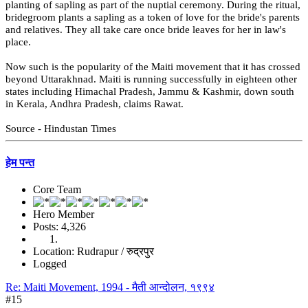
planting of sapling as part of the nuptial ceremony. During the ritual,
bridegroom plants a sapling as a token of love for the bride's parents
and relatives. They all take care once bride leaves for her in law's
place.
Now such is the popularity of the Maiti movement that it has crossed
beyond Uttarakhnad. Maiti is running successfully in eighteen other
states including Himachal Pradesh, Jammu & Kashmir, down south
in Kerala, Andhra Pradesh, claims Rawat.
Source - Hindustan Times
हेम पन्त
Core Team
Hero Member
Posts: 4,326
Location: Rudrapur / रुद्रपुर
Logged
Re: Maiti Movement, 1994 - मैती आन्दोलन, १९९४
#15