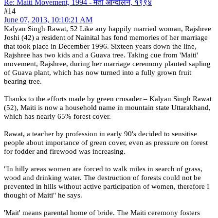
Re: Maiti Movement, 1994 - मैती आन्दोलन, १९९४
#14
June 07, 2013, 10:10:21 AM
Kalyan Singh Rawat, 52 Like any happily married woman, Rajshree
Joshi (42) a resident of Nainital has fond memories of her marriage
that took place in December 1996. Sixteen years down the line,
Rajshree has two kids and a Guava tree. Taking cue from 'Maiti'
movement, Rajshree, during her marriage ceremony planted sapling
of Guava plant, which has now turned into a fully grown fruit
bearing tree.
Thanks to the efforts made by green crusader – Kalyan Singh Rawat
(52), Maiti is now a household name in mountain state Uttarakhand,
which has nearly 65% forest cover.
Rawat, a teacher by profession in early 90's decided to sensitise
people about importance of green cover, even as pressure on forest
for fodder and firewood was increasing.
"In hilly areas women are forced to walk miles in search of grass,
wood and drinking water. The destruction of forests could not be
prevented in hills without active participation of women, therefore I
thought of Maiti" he says.
'Mait' means parental home of bride. The Maiti ceremony fosters