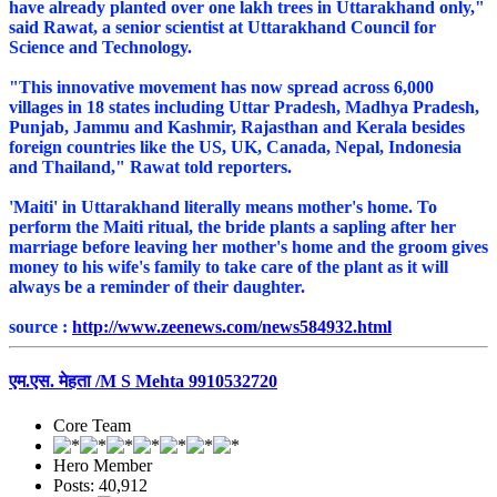
have already planted over one lakh trees in Uttarakhand only,"
said Rawat, a senior scientist at Uttarakhand Council for
Science and Technology.
"This innovative movement has now spread across 6,000
villages in 18 states including Uttar Pradesh, Madhya Pradesh,
Punjab, Jammu and Kashmir, Rajasthan and Kerala besides
foreign countries like the US, UK, Canada, Nepal, Indonesia
and Thailand," Rawat told reporters.
'Maiti' in Uttarakhand literally means mother's home. To
perform the Maiti ritual, the bride plants a sapling after her
marriage before leaving her mother's home and the groom gives
money to his wife's family to take care of the plant as it will
always be a reminder of their daughter.
source :
http://www.zeenews.com/news584932.html
एम.एस. मेहता /M S Mehta 9910532720
Core Team
Hero Member
Posts: 40,912