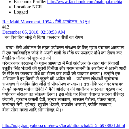
Facebook Profile:
http://www.facebook.com/mahipal.mehta
Location: NCR
Logged
Re: Maiti Movement, 1994 - मैती आन्दोलन, १९९४
#12
December 05, 2010, 02:30:53 AM
नव विवाहित जोड़े ने किया फलदार पौधों का रोपण -
चम्बा: मैती आंदोलन के तहत पर्यावरण संरक्षण के लिए ग्राम पंचायत आमपाटा
में एक नवविवाहित जोड़े ने अपनी शादी के मौके पर फलदार पौधे का रोपण कर
वैवाहिक जीवन की शुरूआत की ।
नरेन्द्रनगर प्रखण्ड के ग्राम आमपाटा में मैती आंदोलन के तहत गांव निवासी
रघुवीर सिंह भंडारी की पुत्री विनीता और ग्राम चामनी के अरविन्द ने अपनी शादी
के मौके पर फलदार पौधे का रोपण कर शादी को यादगार बनाया। उन्होंने इस
अभियान में हर किसी से जुड़ने की अपील की । पर्यावरण शोधार्थी सुचोचना
सजवाण ने नवविवाहित जोड़े से पौधरोपण करवाया। इस मौके पर नगर पंचायत
के पूर्व अध्यक्ष मनोज द्विवेदी ने मैती आंदोलन की आजीवन सदस्यता ग्रहण कर
पर्यावरण संरक्षण का संकल्प लिया। इस मौके पर जिला पंचायत सदस्य वीरेन्द्र
कंडारी , प्रधान कमली देवी, सुन्दर सजवाण, भास्कर गैरोला, पंकज भट्ट,
सत्येन्द्र नेगी, भूपेन्द्र, शूरवीर भंडारी, राजवीर भण्डारी, ज्योति सजवाण,
बीना,सीमा,ममता आदि लोग मौजूद थे।\
http://in.jagran.yahoo.com/news/local/uttranchal/4_5_6978831.html