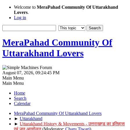
Welcome to
MeraPahad Community Of Uttarakhand
Lovers
.
Log in
MeraPahad Community Of
Uttarakhand Lovers
August 07, 2026, 09:24:45 PM
Main Menu
Main Menu
Home
Search
Calendar
MeraPahad Community Of Uttarakhand Lovers
►
Uttarakhand
►
Uttarakhand History & Movements - उत्तराखण्ड का इतिहास
एवं जन आन्दोलन
(Moderator:
Charu Tiwari
)