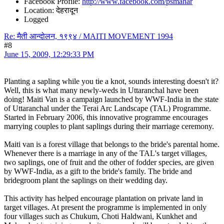
Facebook Profile:
http://www.facebook.com/psmahar
Location: देहरादून
Logged
Re: मैती आन्दोलन, १९९४ / MAITI MOVEMENT 1994
#8
June 15, 2009, 12:29:33 PM
Planting a sapling while you tie a knot, sounds interesting doesn't it?
Well, this is what many newly-weds in Uttaranchal have been
doing! Maiti Van is a campaign launched by WWF-India in the state
of Uttaranchal under the Terai Arc Landscape (TAL) Programme.
Started in February 2006, this innovative programme encourages
marrying couples to plant saplings during their marriage ceremony.
Maiti van is a forest village that belongs to the bride's parental home.
Whenever there is a marriage in any of the TAL's target villages,
two saplings, one of fruit and the other of fodder species, are given
by WWF-India, as a gift to the bride's family. The bride and
bridegroom plant the saplings on their wedding day.
This activity has helped encourage plantation on private land in
target villages. At present the programme is implemented in only
four villages such as Chukum, Choti Haldwani, Kunkhet and