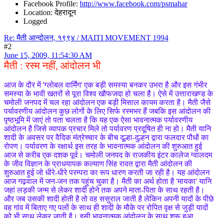
Facebook Profile:
http://www.facebook.com/psmahar
Location: देहरादून
Logged
Re: मैती आन्दोलन, १९९४ / MAITI MOVEMENT 1994
#2
June 15, 2009, 11:54:30 AM
मैती : रस्म नहीं, आंदोलन भी
आज के दौर में 'ग्लोबल वार्मिंग' एक बड़ी समस्या बनकर उभरा है और इस गंभीर
समस्या के भावी खतरों से पूरा विश्व खौफजदा हो चला है। ऐसे में उत्ताराखण्ड के
चमोली जनपद में चल रहा आंदोलन एक बड़ी मिसाल कायम करता है। मैती जैसे
पर्यावरणीय आंदोलन कुछ लोगों के लिए सिर्फ रस्मभर हैं जबकि इस आंदोलन की
पृष्ठभूमि में जाएं तो पता चलता है कि यह एक ऐसा भावनात्मक पर्यावरणीय
आंदोलन है जिसे व्यापक प्रचार मिले तो पर्यावरण प्रदूषित ही ना हो। मैती यानि
शादी के अवसर पर वैदिक मंत्रेच्चार के बीच दूल्हा-दुल्हन द्वारा फलदार पौधों का
रोपण। पर्यावरण के रक्षार्थ इस तरह के भावनात्मक आंदोलन की शुरुआत हुई
आज से करीब एक दशक पूर्व। चमोली जनपद के राजकीय इंटर कालेज ग्वालदम
के जीव विज्ञान के प्राधयापक कल्याण सिंह रावत द्वारा मैती आंदोलन की
शुरुआत हुई जो धीरे-धीरे परम्परा का रूप धारण करती जा रही है। यह आंदोलन
आज गढ़वाल में जन-जन तक पहुंच चुका है। मैती का अर्थ होता है 'मायका' यानि
जहां लड़की जन्म से लेकर शादी होने तक अपने माता-पिता के साथ रहती है।
और जब उसकी शादी होती है तो वह ससुराल जाती है लेकिन अपनी यादों के पीछे
वह गांव में बिताए गए पलों के साथ ही शादी के मौके पर रोपित वृक्ष से जुड़ी यादों
को भी साथ लेकर जाती है। इसी भावनात्मक आंदोलन के साथ शुरू हुआ