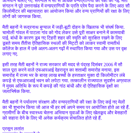
अभियान चलाए गए. सरनौल में सौ से अधिक वन्यप्राणियों की रक्षा की गई. मैती
संगठन ने पूरे उत्तराखंड में वन्य़प्राणियों के प्रति प्रेम पैदा करने के लिए आठ सौ
किलोमीटर की महायात्रा का आयोजन किया और वन्य प्राणियों की रक्षा के लिए
लोगों को जागरुक किया.
मैती बहनों ने रूद्रनाथ बुग्याल में जड़ी-बूटी दोहन के खिलाफ भी संघर्ष किया.
चामोली गांवल में पाटला गांव को गोद लेकर उसे पूरी साक्षर बनाने में कामयाबी
पाई. बांधों के कारण डूब गए टिहरी शहर की स्मृति को सुरक्षित रखने के लिए
डूबते समय तैंतीस ऐतिहासिक स्थलों की मिट्टी को लाकर स्वामी रामतीर्थ
कॉलेज के हाल में उसे अलग-अलग गढ़ों में स्थापित किया गया और उस पर वृक्ष
लगाए गए.
इसी तरह मैती बहनों ने राज्य सरकार की मदद से पंद्रह दिसंबर 2006 में सौ
साल पूरा करने वाले एफआरआई देहरादून का शताब्दी समारोह मनाया. इस
समारोह में राज्य भर के बारह लाख बच्चों के हस्ताक्षर युक्त दो किलोमीटर लंबे
कपड़े से एफआरआई भवन को लपेटा गया. तत्कालीन राज्यपाल सुदर्शन अग्रवाल
ने मुख्य अतिथि के रूप में कपड़े की गांठ बांधी और दो ऐतिहासिक वृक्षों का
जलाभिषेक किया.
मैती बहनों ने पर्यावरण संरक्षण और वन्यप्राणियों की रक्षा के लिए कई नए मेलों
का भी शुभारंभ किया जो आज भी हर वर्ष अपने समय पर आयोजित होते आ रहे हैं.
ग्रामीणों के बीच स्वास्थ्य चेतना अभियान युवाओं के लिए खेलकूद और बेसहारों
को सहारा देने के लिए भी अनेक कर्यक्रम संचालित होते रहे हैं.
प्रसून लतांत