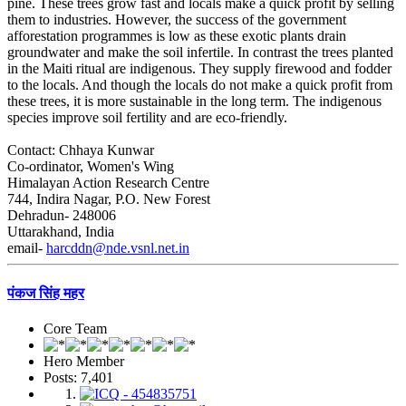
pine. These trees grow fast and locals make a quick profit by selling
them to industries. However, the success of the government
afforestation programmes is low as these exotic plants drain
groundwater and make the soil infertile. In contrast the trees planted
in the Maiti ritual are indigenous. They supply firewood and fodder
to the locals. And though the locals do not make a quick profit from
these trees, it is more sustainable in the long term. The indigenous
species improve soil fertility and are eco-friendly.
Contact: Chhaya Kunwar
Co-ordinator, Women's Wing
Himalayan Action Research Centre
744, Indira Nagar, P.O. New Forest
Dehradun- 248006
Uttarakhand, India
email-
harcddn@nde.vsnl.net.in
पंकज सिंह महर
Core Team
Hero Member
Posts: 7,401