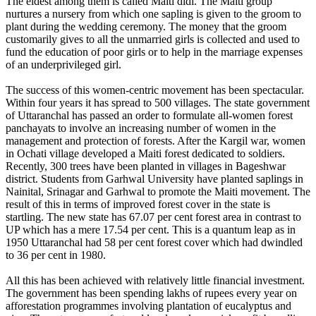
The eldest among them is called Maiti didi. The Maiti group
nurtures a nursery from which one sapling is given to the groom to
plant during the wedding ceremony. The money that the groom
customarily gives to all the unmarried girls is collected and used to
fund the education of poor girls or to help in the marriage expenses
of an underprivileged girl.
The success of this women-centric movement has been spectacular.
Within four years it has spread to 500 villages. The state government
of Uttaranchal has passed an order to formulate all-women forest
panchayats to involve an increasing number of women in the
management and protection of forests. After the Kargil war, women
in Ochati village developed a Maiti forest dedicated to soldiers.
Recently, 300 trees have been planted in villages in Bageshwar
district. Students from Garhwal University have planted saplings in
Nainital, Srinagar and Garhwal to promote the Maiti movement. The
result of this in terms of improved forest cover in the state is
startling. The new state has 67.07 per cent forest area in contrast to
UP which has a mere 17.54 per cent. This is a quantum leap as in
1950 Uttaranchal had 58 per cent forest cover which had dwindled
to 36 per cent in 1980.
All this has been achieved with relatively little financial investment.
The government has been spending lakhs of rupees every year on
afforestation programmes involving plantation of eucalyptus and