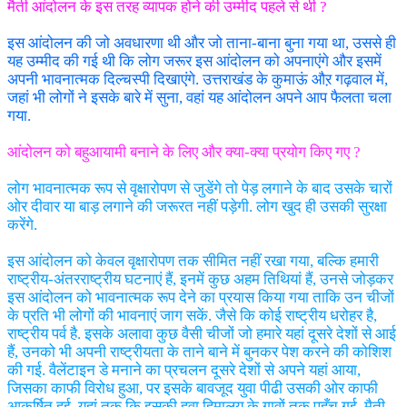
मैती आंदोलन के इस तरह व्यापक होने की उम्मीद पहले से थी ?
इस आंदोलन की जो अवधारणा थी और जो ताना-बाना बुना गया था, उससे ही
यह उम्मीद की गई थी कि लोग जरूर इस आंदोलन को अपनाएंगे और इसमें
अपनी भावनात्मक दिल्चस्पी दिखाएंगे. उत्तराखंड के कुमाऊं औऱ गढ़वाल में,
जहां भी लोगों ने इसके बारे में सुना, वहां यह आंदोलन अपने आप फैलता चला
गया.
आंदोलन को बहुआयामी बनाने के लिए और क्या-क्या प्रयोग किए गए ?
लोग भावनात्मक रूप से वृक्षारोपण से जुडेंगे तो पेड़ लगाने के बाद उसके चारों
ओर दीवार या बाड़ लगाने की जरूरत नहीं पड़ेगी. लोग खुद ही उसकी सुरक्षा
करेंगे.
इस आंदोलन को केवल वृक्षारोपण तक सीमित नहीं रखा गया, बल्कि हमारी
राष्ट्रीय-अंतरराष्ट्रीय घटनाएं हैं, इनमें कुछ अहम तिथियां हैं, उनसे जोड़कर
इस आंदोलन को भावनात्मक रूप देने का प्रयास किया गया ताकि उन चीजों
के प्रति भी लोगों की भावनाएं जाग सकें. जैसे कि कोई राष्ट्रीय धरोहर है,
राष्ट्रीय पर्व है. इसके अलावा कुछ वैसी चीजों जो हमारे यहां दूसरे देशों से आई
हैं, उनको भी अपनी राष्ट्रीयता के ताने बाने में बुनकर पेश करने की कोशिश
की गई. वैलेंटाइन डे मनाने का प्रचलन दूसरे देशों से अपने यहां आया,
जिसका काफी विरोध हुआ, पर इसके बावजूद युवा पीढी उसकी ओर काफी
आकर्षित हुई. यहां तक कि इसकी हवा हिमालय के गावों तक पहुँच गई. मैती