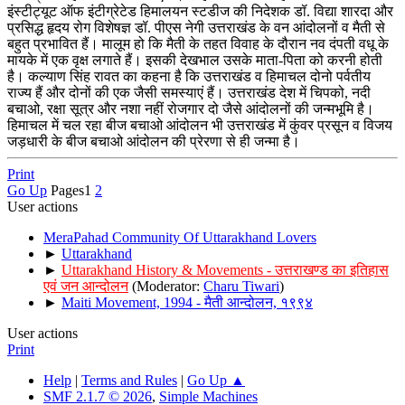
इंस्टीट्यूट ऑफ इंटीग्रेटेड हिमालयन स्टडीज की निदेशक डॉ. विद्या शारदा और
प्रसिद्ध हृदय रोग विशेषज्ञ डॉ. पीएस नेगी उत्तराखंड के वन आंदोलनों व मैती से
बहुत प्रभावित हैं। मालूम हो कि मैती के तहत विवाह के दौरान नव दंपती वधू के
मायके में एक वृक्ष लगाते हैं। इसकी देखभाल उसके माता-पिता को करनी होती
है। कल्याण सिंह रावत का कहना है कि उत्तराखंड व हिमाचल दोनो पर्वतीय
राज्य हैं और दोनों की एक जैसी समस्याएं हैं। उत्तराखंड देश में चिपको, नदी
बचाओ, रक्षा सूत्र और नशा नहीं रोजगार दो जैसे आंदोलनों की जन्मभूमि है।
हिमाचल में चल रहा बीज बचाओ आंदोलन भी उत्तराखंड में कुंवर प्रसून व विजय
जड़धारी के बीज बचाओ आंदोलन की प्रेरणा से ही जन्मा है।
Print
Go Up
Pages
1
2
User actions
MeraPahad Community Of Uttarakhand Lovers
►
Uttarakhand
►
Uttarakhand History & Movements - उत्तराखण्ड का इतिहास
एवं जन आन्दोलन
(Moderator:
Charu Tiwari
)
►
Maiti Movement, 1994 - मैती आन्दोलन, १९९४
User actions
Print
Help
|
Terms and Rules
|
Go Up ▲
SMF 2.1.7 © 2026
,
Simple Machines