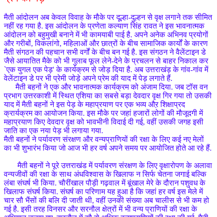
मैती आंदोलन अब केवल विवाह के मौके पर दूल्हा-दुल्हन से वृक्ष लगाने तक सीमित
नहीं रह गया है. इस आंदोलन के प्रणेता कल्याण सिंह रावत ने इस भावनात्मक
आंदोलन को बहुमुखी बनाने में भी कामयाबी पाई है. अपने अनेक अभिनव प्रयोगों
और गरीबों, विकलांगो, महिलाओं और छात्रों के बीच सामाजिक कार्यों के कारण
मैती संगठन की पहचान सभी वर्गों के बीच बन गई है. इस संगठन ने वैलेंटाइन डे
जैसे आयातित मैके को भी गुलाब फूल लेने-देने के प्रचलन से बाहर निकाल कर
`एक युगल एक पेड़' के कार्यक्रम से जोड़ दिया है. अब उत्तराखंड़ के गांव-गांव में
वेलेंटाइन डे पर भी प्रेमी जोड़े अपने प्रेम की याद में पेड़ लगाते हैं.
मैती बहनों ने एक और भावनात्मक कार्यक्रम को अंजाम दिया. जब टॉस वन
प्रभाग उत्तरकाशी में स्थित एशिया का सबसे बड़ा देवदार वृक्ष गिर गया तो उसकी
याद में मैती बहनों ने इस पेड़ के महाप्रयाण पर एक भव्य औऱ शिक्षाप्रद
क्रार्यक्रम का आयोजन किया. इस मौके पर जहां हजारों लोगों की मौजूदगी में
महाप्रयाण किए देवदार वृक्ष को भावभीनी विदाई दी गई, वहीं उसकी जगह इसी
जाति का एक नया पेड़ भी लगाया गया.
मैती बहनों ने पर्यावरण संरक्षण और वन्यप्राणियों की रक्षा के लिए कई नए मेलों
का भी शुभारंभ किया जो आज भी हर वर्ष अपने समय पर आयोजित होते आ रहे हैं.
मैती बहनों ने पूरे उत्तराखंड में पर्यावरण संरक्षण के लिए वृक्षारोपण के अलावा
वन्यजीवों की रक्षा के साथ अंधविश्वास के खिलाफ न सिर्फ चेतना जगाई बल्कि
लंबा संघर्ष भी किया. चौरींखाल पौड़ी गढ़वाल में बूंखाल मेरे के दौरान पशुवध के
खिलाफ संघर्ष किया. संघर्ष का परिणाम यह हुआ है कि जहां हर वर्ष इस मेले में
चार सौ भैंसों की बलि दी जाती थी, वहीं उनकी संख्या अब चालीस से भी कम हो
गई है. इसी तरह विनसर और सरनौल क्षेत्रों में भी वन्य प्राणियों की रक्षा के