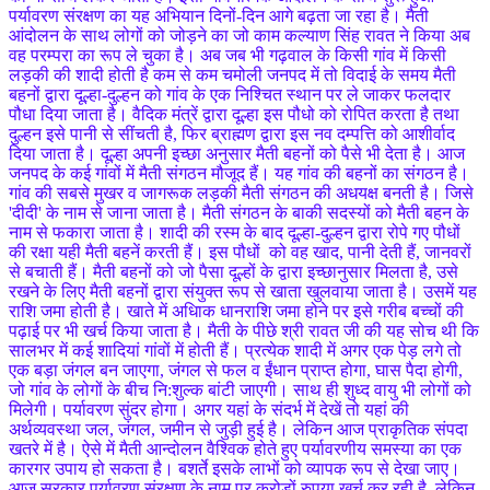
पर्यावरण संरक्षण का यह अभियान दिनों-दिन आगे बढ़ता जा रहा है। मैती
आंदोलन के साथ लोगों को जोड़ने का जो काम कल्याण सिंह रावत ने किया अब
वह परम्परा का रूप ले चुका है। अब जब भी गढ़वाल के किसी गांव में किसी
लड़की की शादी होती है कम से कम चमोली जनपद में तो विदाई के समय मैती
बहनों द्वारा दूल्हा-दुल्हन को गांव के एक निश्चित स्थान पर ले जाकर फलदार
पौधा दिया जाता है। वैदिक मंत्रें द्वारा दूल्हा इस पौधो को रोपित करता है तथा
दुल्हन इसे पानी से सींचती है, फिर ब्राह्मण द्वारा इस नव दम्पत्ति को आशीर्वाद
दिया जाता है। दूल्हा अपनी इच्छा अनुसार मैती बहनों को पैसे भी देता है। आज
जनपद के कई गांवों में मैती संगठन मौजूद हैं। यह गांव की बहनों का संगठन है।
गांव की सबसे मुखर व जागरूक लड़की मैती संगठन की अधयक्ष बनती है। जिसे
'दीदी' के नाम से जाना जाता है। मैती संगठन के बाकी सदस्यों को मैती बहन के
नाम से फकारा जाता है। शादी की रस्म के बाद दूल्हा-दुल्हन द्वारा रोपे गए पौधों
की रक्षा यही मैती बहनें करती हैं। इस पौधों को वह खाद, पानी देती हैं, जानवरों
से बचाती हैं। मैती बहनों को जो पैसा दूल्हों के द्वारा इच्छानुसार मिलता है, उसे
रखने के लिए मैती बहनों द्वारा संयुक्त रूप से खाता खुलवाया जाता है। उसमें यह
राशि जमा होती है। खाते में अधिाक धानराशि जमा होने पर इसे गरीब बच्चों की
पढ़ाई पर भी खर्च किया जाता है। मैती के पीछे श्री रावत जी की यह सोच थी कि
सालभर में कई शादियां गांवों में होती हैं। प्रत्येक शादी में अगर एक पेड़ लगे तो
एक बड़ा जंगल बन जाएगा, जंगल से फल व ईंधान प्राप्त होगा, घास पैदा होगी,
जो गांव के लोगों के बीच नि:शुल्क बांटी जाएगी। साथ ही शुध्द वायु भी लोगों को
मिलेगी। पर्यावरण सुंदर होगा। अगर यहां के संदर्भ में देखें तो यहां की
अर्थव्यवस्था जल, जंगल, जमीन से जुड़ी हुई है। लेकिन आज प्राकृतिक संपदा
खतरे में है। ऐसे में मैती आन्दोलन वैश्विक होते हुए पर्यावरणीय समस्या का एक
कारगर उपाय हो सकता है। बशर्ते इसके लाभों को व्यापक रूप से देखा जाए।
आज सरकार पर्यावरण संरक्षण के नाम पर करोड़ों रुपया खर्च कर रही है, लेकिन